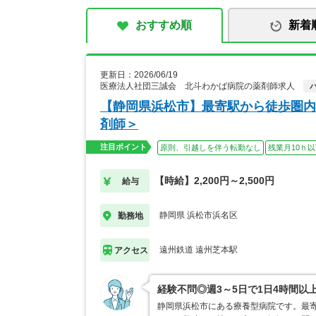
おすすめ順
新着
更新日：2026/06/19
医療法人社団三誠会 北斗わかば病院の薬剤師求人
【静岡県浜松市】最寄駅から徒歩圏内
剤師＞
注目ポイント
原則、引越しを伴う転勤なし
残業月10ｈ
【時給】2,200円～2,500円
給与
静岡県 浜松市浜名区
勤務地
遠州鉄道 遠州芝本駅
アクセス
経験不問◎週3～5日で1日4時間以
静岡県浜松市にある療養型病院です。最