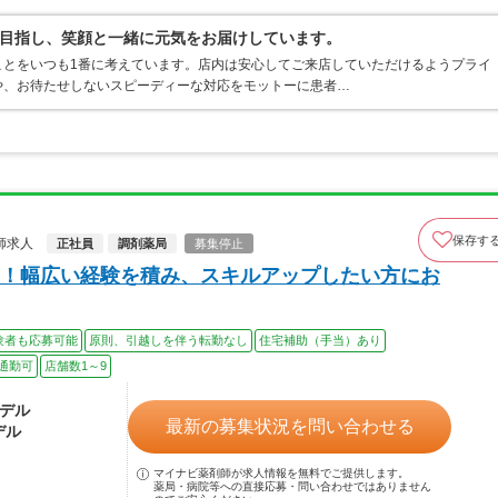
目指し、笑顔と一緒に元気をお届けしています。
ことをいつも1番に考えています。店内は安心してご来店していただけるようプライ
や、お待たせしないスピーディーな対応をモットーに患者…
保存す
師求人
正社員
調剤薬局
募集停止
！幅広い経験を積み、スキルアップしたい方にお
験者も応募可能
原則、引越しを伴う転勤なし
住宅補助（手当）あり
通勤可
店舗数1～9
モデル
最新の募集状況を問い合わせる
デル
マイナビ薬剤師が求人情報を無料でご提供します。
薬局・病院等への直接応募・問い合わせではありません