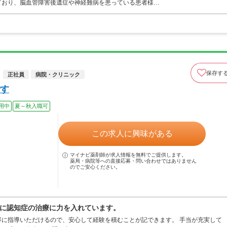
ており、脳血管障害後遺症や神経難病を患っている患者様…
保存す
正社員
病院・クリニック
す
用中
夏～秋入職可
この求人に興味がある
マイナビ薬剤師が求人情報を無料でご提供します。
薬局・病院等への直接応募・問い合わせではありません
のでご安心ください。
に認知症の治療に力を入れています。
に指導いただけるので、安心して経験を積むことが記できます。 手当が充実して