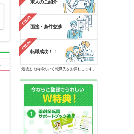
求人のご紹介
STEP3
面接・条件交渉
STEP4
転職成功！！
る
最後まで納得のいく転職先をお探しします。