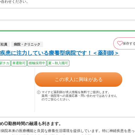
い合わせください。
保存す
正社員
病院・クリニック
疾患に注力している療養型病院です！＜薬剤師＞
駅チカ
車通勤可
積極採用中
夏～秋入職可
この求人に興味がある
マイナビ薬剤師が求人情報を無料でご提供します。
薬局・病院等への直接応募・問い合わせではありません
のでご安心ください。
め◎勤務時間の融通も利きます。
養病院本来の医療機能と良質な療養生活環境を提供しています。特に神経疾患を患っ