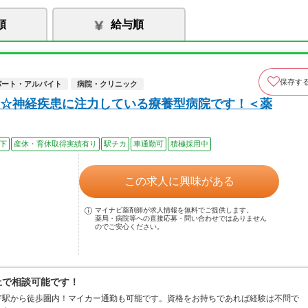
順
給与順
保存す
パート・アルバイト
病院・クリニック
☆神経疾患に注力している療養型病院です！＜薬
以下
産休・育休取得実績有り
駅チカ
車通勤可
積極採用中
この求人に興味がある
マイナビ薬剤師が求人情報を無料でご提供します。
薬局・病院等への直接応募・問い合わせではありません
のでご安心ください。
上で相談可能です！
寄駅から徒歩圏内！マイカー通勤も可能です。資格をお持ちであれば経験は不問で