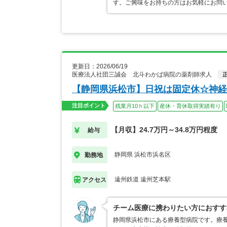
す。ご興味をお持ちの方はお気軽にお問
更新日：2026/06/19
医療法人社団三誠会 北斗わかば病院の薬剤師求人
【静岡県浜松市】日祝は固定休☆神経
注目ポイント
残業月10ｈ以下
産休・育休取得実績有り
【月収】24.7万円～34.8万円程度
給与
静岡県 浜松市浜名区
勤務地
遠州鉄道 遠州芝本駅
アクセス
チーム医療に携わりたい方におすす
静岡県浜松市にある療養型病院です。療