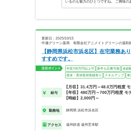
いるのも魅力のひとつですね。 ご興味の
更新日：2025/10/15
中瀬グリーン薬局 有限会社アニメイトグリーンの薬剤
【静岡県浜松市浜名区】在宅業務あり
すすめです。
注目ポイント
年収700万円以上可
新卒も応募可能
未経
産休・育休取得実績有り
スキルアップ
車
【月収】31.4万円～48.0万円程度 
【年収】480万円～700万円程度 モ
給与
【時給】2,000円～
静岡県 浜松市浜名区
勤務地
遠州鉄道 遠州芝本駅
アクセス