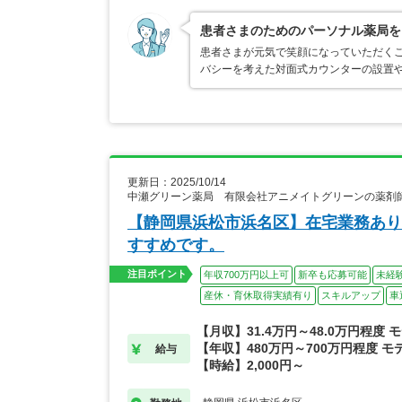
患者さまのためのパーソナル薬局を
患者さまが元気で笑顔になっていただく
バシーを考えた対面式カウンターの設置
更新日：2025/10/14
中瀬グリーン薬局 有限会社アニメイトグリーンの薬剤
【静岡県浜松市浜名区】在宅業務あり
すすめです。
注目ポイント
年収700万円以上可
新卒も応募可能
未経
産休・育休取得実績有り
スキルアップ
車
【月収】31.4万円～48.0万円程度 
【年収】480万円～700万円程度 モ
給与
【時給】2,000円～