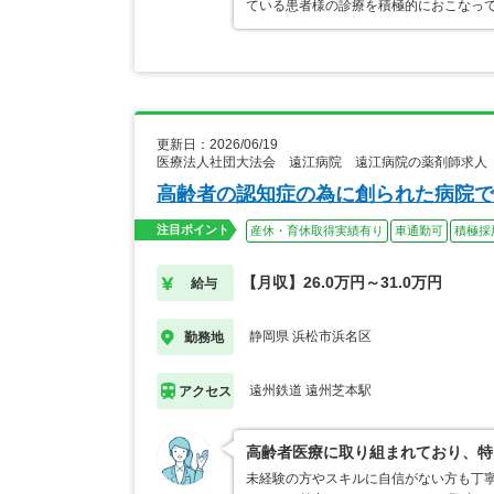
ている患者様の診療を積極的におこなっ
更新日：2026/06/19
医療法人社団大法会 遠江病院 遠江病院の薬剤師求人
高齢者の認知症の為に創られた病院で
注目ポイント
産休・育休取得実績有り
車通勤可
積極採
【月収】26.0万円～31.0万円
給与
静岡県 浜松市浜名区
勤務地
遠州鉄道 遠州芝本駅
アクセス
高齢者医療に取り組まれており、特
未経験の方やスキルに自信がない方も丁寧