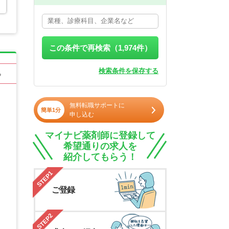
この条件で再検索（
1,974
件）
検索条件を保存する
る
無料転職サポートに
簡単1分
申し込む
マイナビ薬剤師に登録して
希望通りの求人を
紹介してもらう！
STEP1
ご登録
STEP2