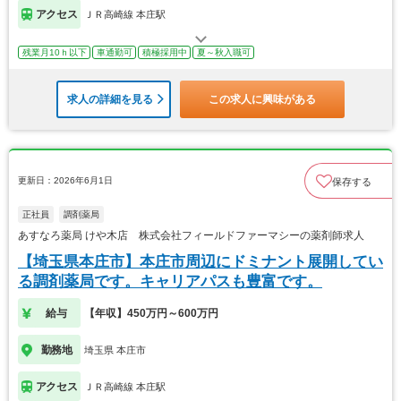
アクセス
ＪＲ高崎線 本庄駅
残業月10ｈ以下
車通勤可
積極採用中
夏～秋入職可
求人の詳細を見る
この求人に興味がある
更新日：2026年6月1日
保存する
正社員
調剤薬局
あすなろ薬局 けや木店 株式会社フィールドファーマシーの薬剤師求人
【埼玉県本庄市】本庄市周辺にドミナント展開してい
る調剤薬局です。キャリアパスも豊富です。
給与
【年収】450万円～600万円
勤務地
埼玉県 本庄市
アクセス
ＪＲ高崎線 本庄駅