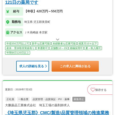
121日の薬局です
給与
【年収】420万円～550万円
勤務地
埼玉県 児玉郡美里町
アクセス
ＪＲ高崎線 本庄駅
年収550万円以上可
新卒も応募可能
未経験者も応募可能
残業月10ｈ以下
産休・育休取得実績有り
車通勤可
店舗数10～29
積極採用中
夏～秋入職可
年間休日120日以上
求人の詳細を見る
この求人に興味がある
更新日：2026年7月3日
保存する
正社員
一般企業
品質管理・品質保証・PV・薬事
募集停止
大鵬薬品工業株式会社 埼玉工場の薬剤師求人
《埼玉県児玉郡》CMC/製造/品質管理領域の推進業務