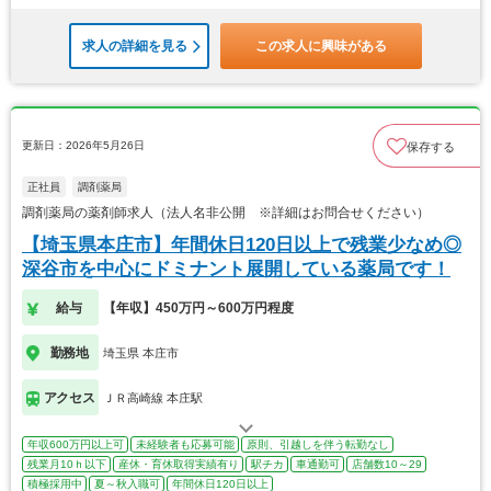
求人の詳細を見る
この求人に興味がある
更新日：2026年5月26日
保存する
正社員
調剤薬局
調剤薬局の薬剤師求人（法人名非公開 ※詳細はお問合せください）
【埼玉県本庄市】年間休日120日以上で残業少なめ◎
深谷市を中心にドミナント展開している薬局です！
給与
【年収】450万円～600万円程度
勤務地
埼玉県 本庄市
アクセス
ＪＲ高崎線 本庄駅
年収600万円以上可
未経験者も応募可能
原則、引越しを伴う転勤なし
残業月10ｈ以下
産休・育休取得実績有り
駅チカ
車通勤可
店舗数10～29
積極採用中
夏～秋入職可
年間休日120日以上