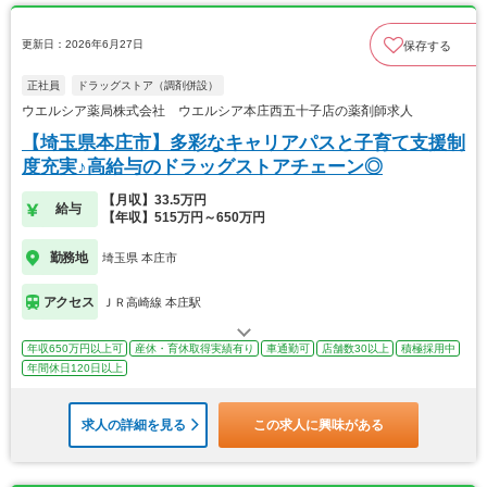
更新日：2026年6月27日
保存する
正社員
ドラッグストア（調剤併設）
ウエルシア薬局株式会社 ウエルシア本庄西五十子店の薬剤師求人
【埼玉県本庄市】多彩なキャリアパスと子育て支援制
度充実♪高給与のドラッグストアチェーン◎
【月収】33.5万円
給与
【年収】515万円～650万円
勤務地
埼玉県 本庄市
アクセス
ＪＲ高崎線 本庄駅
年収650万円以上可
産休・育休取得実績有り
車通勤可
店舗数30以上
積極採用中
年間休日120日以上
求人の詳細を見る
この求人に興味がある