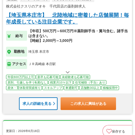
株式会社クスリのアオキ 千代田店の薬剤師求人
【埼玉県本庄市】 北陸地域に密着した店舗展開！毎
年成長している注目企業です。
【年収】500万円～600万円※薬剤師手当・賞与含む。諸手当
給与
は含まない。
【時給】2,000円～3,000円
勤務地
埼玉県 本庄市
アクセス
ＪＲ高崎線 本庄駅
年収600万円以上可
新卒も応募可能
未経験者も応募可能
原則、引越しを伴う転勤なし
残業月10ｈ以下
住宅補助（手当）あり
産休・育休取得実績有り
スキルアップ
車通勤可
店舗数30以上
積極採用中
求人の詳細を見る
この求人に興味がある
更新日：2026年6月18日
保存する