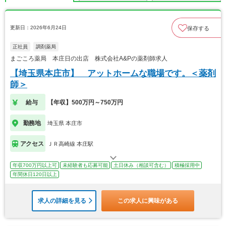
更新日：2026年6月24日
保存する
正社員
調剤薬局
まごころ薬局 本庄日の出店 株式会社A&Pの薬剤師求人
【埼玉県本庄市】 アットホームな職場です。＜薬剤
師＞
給与
【年収】500万円～750万円
勤務地
埼玉県 本庄市
アクセス
ＪＲ高崎線 本庄駅
年収700万円以上可
未経験者も応募可能
土日休み（相談可含む）
積極採用中
年間休日120日以上
求人の詳細を見る
この求人に興味がある