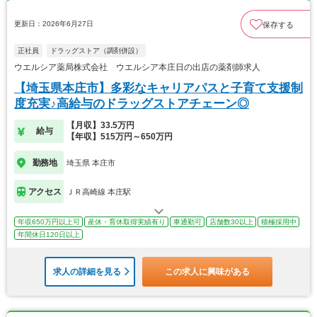
更新日：2026年6月27日
保存する
正社員
ドラッグストア（調剤併設）
ウエルシア薬局株式会社 ウエルシア本庄日の出店の薬剤師求人
【埼玉県本庄市】多彩なキャリアパスと子育て支援制
度充実♪高給与のドラッグストアチェーン◎
【月収】33.5万円
給与
【年収】515万円～650万円
勤務地
埼玉県 本庄市
アクセス
ＪＲ高崎線 本庄駅
年収650万円以上可
産休・育休取得実績有り
車通勤可
店舗数30以上
積極採用中
年間休日120日以上
求人の詳細を見る
この求人に興味がある