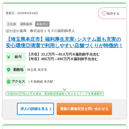
更新日：2026年6月18日
保存する
正社員
調剤薬局
募集停止
ぽかぽか薬局 株式会社トモズの薬剤師求人
【埼玉県本庄市】福利厚生充実♪システム面も充実の
安心環境◎清潔で利用しやすい店舗づくりが特徴的！
【月収】33.2万円～45.0万円※薬剤師手当含む
給与
【年収】480万円～690万円※薬剤師手当含む
勤務地
埼玉県 本庄市
アクセス
ＪＲ高崎線 本庄駅
年収650万円以上可
産休・育休取得実績有り
スキルアップ
車通勤可
求人の詳細を見る
最新の募集状況を問い合わせる