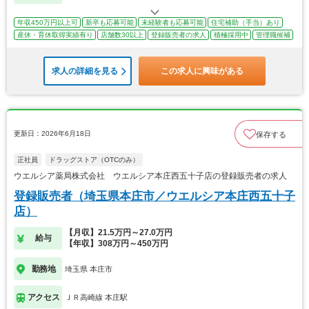
年収450万円以上可
新卒も応募可能
未経験者も応募可能
住宅補助（手当）あり
産休・育休取得実績有り
店舗数30以上
登録販売者の求人
積極採用中
管理職候補
求人の詳細を見る
この求人に興味がある
更新日：2026年6月18日
保存する
正社員
ドラッグストア（OTCのみ）
ウエルシア薬局株式会社 ウエルシア本庄西五十子店の登録販売者の求人
登録販売者（埼玉県本庄市／ウエルシア本庄西五十子
店）
【月収】21.5万円～27.0万円
給与
【年収】308万円～450万円
勤務地
埼玉県 本庄市
アクセス
ＪＲ高崎線 本庄駅