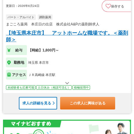
更新日：2026年6月24日
保存する
パート・アルバイト
調剤薬局
まごころ薬局 本庄日の出店 株式会社A&Pの薬剤師求人
【埼玉県本庄市】 アットホームな職場です。＜薬剤
師＞
給与
【時給】1,800円～
勤務地
埼玉県 本庄市
アクセス
ＪＲ高崎線 本庄駅
未経験者も応募可能
土日休み（相談可含む）
積極採用中
求人の詳細を見る
この求人に興味がある