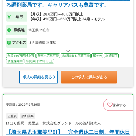
る調剤薬局です。キャリアパスも豊富です。
【月収】28.0万円～40.0万円以上
給与
【年収】450万円～650万円以上 24歳～モデル
勤務地
埼玉県 本庄市
アクセス
ＪＲ高崎線 本庄駅
年収650万円以上可
新卒も応募可能
未経験者も応募可能
駅チカ
車通勤可
積極採用中
年間休日120日以上
求人の詳細を見る
この求人に興味がある
更新日：2026年5月26日
保存する
正社員
調剤薬局
ひばり薬局 美里店 株式会社グランドールの薬剤師求人
【埼玉県児玉郡美里町】 完全週休二日制、年間休日