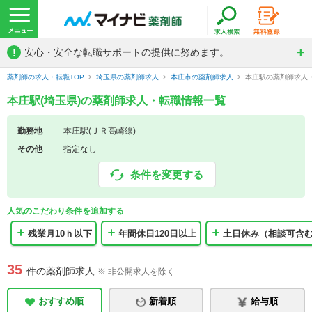
!
安心・安全な転職サポートの提供に努めます。
薬剤師の求人・転職TOP
埼玉県の薬剤師求人
本庄市の薬剤師求人
本庄駅の薬剤師求人
本庄駅(埼玉県)の薬剤師求人・転職情報一覧
勤務地
本庄駅(ＪＲ高崎線)
その他
指定なし
条件を変更する
人気のこだわり条件を追加する
残業月10ｈ以下
年間休日120日以上
土日休み（相談可含
35
件の薬剤師求人
※ 非公開求人を除く
おすすめ順
新着順
給与順