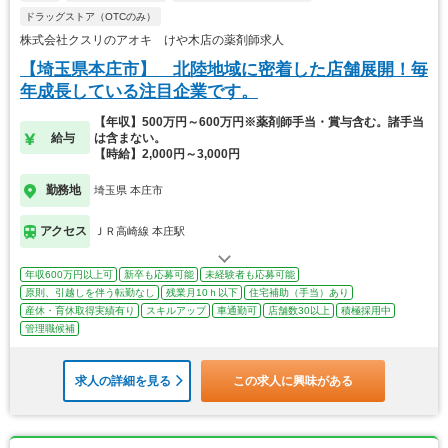
ドラッグストア（OTCのみ）
株式会社クスリのアオキ けや木店の薬剤師求人
【埼玉県本庄市】 北陸地域に密着した店舗展開！毎
年成長している注目企業です。
【年収】500万円～600万円※薬剤師手当・賞与含む。諸手当
給与
は含まない。
【時給】2,000円～3,000円
勤務地
埼玉県 本庄市
アクセス
ＪＲ高崎線 本庄駅
年収600万円以上可
新卒も応募可能
未経験者も応募可能
原則、引越しを伴う転勤なし
残業月10ｈ以下
住宅補助（手当）あり
産休・育休取得実績有り
スキルアップ
車通勤可
店舗数30以上
積極採用中
管理職候補
求人の詳細を見る
この求人に興味がある