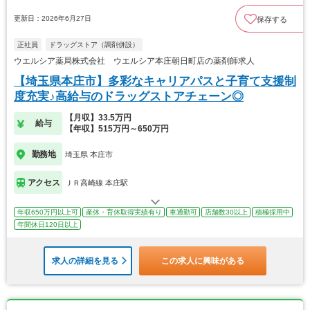
更新日：2026年6月27日
保存する
正社員
ドラッグストア（調剤併設）
ウエルシア薬局株式会社 ウエルシア本庄朝日町店の薬剤師求人
【埼玉県本庄市】多彩なキャリアパスと子育て支援制
度充実♪高給与のドラッグストアチェーン◎
【月収】33.5万円
給与
【年収】515万円～650万円
勤務地
埼玉県 本庄市
アクセス
ＪＲ高崎線 本庄駅
年収650万円以上可
産休・育休取得実績有り
車通勤可
店舗数30以上
積極採用中
年間休日120日以上
求人の詳細を見る
この求人に興味がある