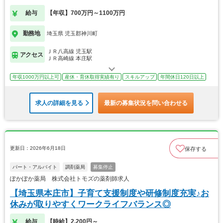
給与
【年収】700万円～1100万円
勤務地
埼玉県 児玉郡神川町
ＪＲ八高線 児玉駅
アクセス
ＪＲ高崎線 本庄駅
年収1000万円以上可
産休・育休取得実績有り
スキルアップ
年間休日120日以上
求人の詳細を見る
最新の募集状況を問い合わせる
更新日：2026年6月18日
保存する
パート・アルバイト
調剤薬局
募集停止
ぽかぽか薬局 株式会社トモズの薬剤師求人
【埼玉県本庄市】子育て支援制度や研修制度充実♪お
休みが取りやすくワークライフバランス◎
給与
【時給】2,200円～