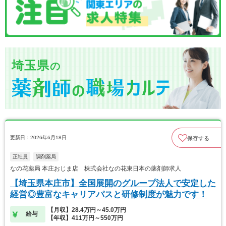
埼玉県
の
更新日：2026年6月18日
保存する
正社員
調剤薬局
なの花薬局 本庄おじま店 株式会社なの花東日本の薬剤師求人
【埼玉県本庄市】全国展開のグループ法人で安定した
経営◎豊富なキャリアパスと研修制度が魅力です！
【月収】28.4万円～45.0万円
給与
【年収】411万円～550万円