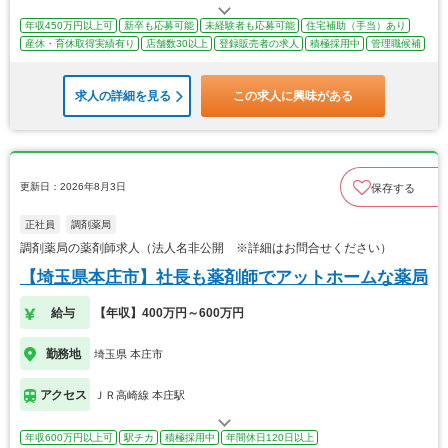
年収450万円以上可
新卒も応募可能
未経験者も応募可能
住宅補助（手当）あり
産休・育休取得実績有り
店舗数30以上
登録販売者の求人
積極採用中
管理職候補
求人の詳細を見る
この求人に興味がある
更新日：2026年8月3日
保存する
正社員
調剤薬局
調剤薬局の薬剤師求人（法人名非公開 ※詳細はお問合せください）
【埼玉県本庄市】社長も薬剤師でアットホームな薬局
給与
【年収】400万円～600万円
勤務地
埼玉県 本庄市
アクセス
ＪＲ高崎線 本庄駅
年収600万円以上可
駅チカ
積極採用中
年間休日120日以上