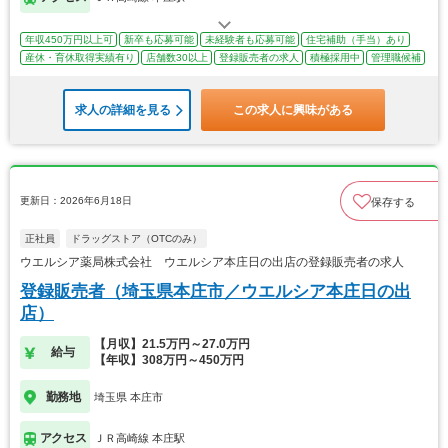
年収450万円以上可
新卒も応募可能
未経験者も応募可能
住宅補助（手当）あり
産休・育休取得実績有り
店舗数30以上
登録販売者の求人
積極採用中
管理職候補
求人の詳細を見る
この求人に興味がある
更新日：2026年6月18日
保存する
正社員
ドラッグストア（OTCのみ）
ウエルシア薬局株式会社 ウエルシア本庄日の出店の登録販売者の求人
登録販売者（埼玉県本庄市／ウエルシア本庄日の出
店）
【月収】21.5万円～27.0万円
給与
【年収】308万円～450万円
勤務地
埼玉県 本庄市
アクセス
ＪＲ高崎線 本庄駅