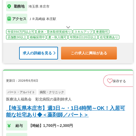
勤務地
埼玉県 本庄市
アクセス
ＪＲ高崎線 本庄駅
年収550万円以上可
産休・育休取得実績有り
スキルアップ
車通勤可
店舗数30以上
積極採用中
夏～秋入職可
年間休日120日以上
在宅業務あり
求人の詳細を見る
この求人に興味がある
更新日：2026年6月8日
保存する
パート・アルバイト
病院・クリニック
医療法人福島会 彩北病院の薬剤師求人
【埼玉県本庄市】週3日～・1日4時間～OK！入居可
能な社宅あり◆＜薬剤師／パート＞
給与
【時給】1,700円～2,300円