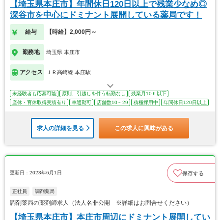
【埼玉県本庄市】年間休日120日以上で残業少なめ◎
深谷市を中心にドミナント展開している薬局です！
給与
【時給】2,000円～
勤務地
埼玉県 本庄市
アクセス
ＪＲ高崎線 本庄駅
未経験者も応募可能
原則、引越しを伴う転勤なし
残業月10ｈ以下
産休・育休取得実績有り
車通勤可
店舗数10～29
積極採用中
年間休日120日以上
求人の詳細を見る
この求人に興味がある
更新日：2023年6月1日
保存する
正社員
調剤薬局
調剤薬局の薬剤師求人（法人名非公開 ※詳細はお問合せください）
【埼玉県本庄市】本庄市周辺にドミナント展開してい