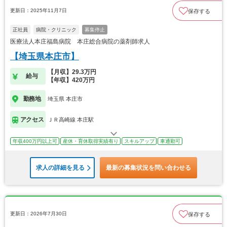
更新日：2025年11月7日
保存する
正社員
病院・クリニック
募集停止
医療法人本庄福島病院 本庄総合病院の薬剤師求人
【埼玉県本庄市】
【月収】29.3万円
給与
【年収】420万円
勤務地
埼玉県 本庄市
アクセス
ＪＲ高崎線 本庄駅
年収400万円以上可
産休・育休取得実績有り
スキルアップ
車通勤可
求人の詳細を見る
最新の募集状況を問い合わせる
更新日：2026年7月30日
保存する