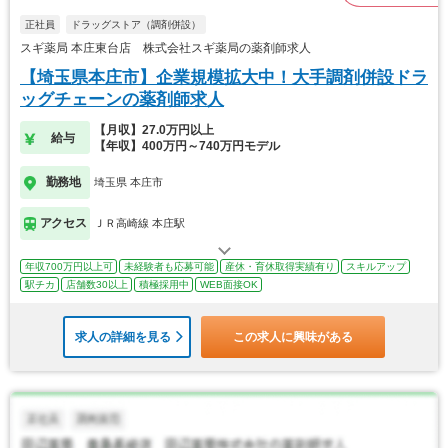
正社員
ドラッグストア（調剤併設）
スギ薬局 本庄東台店 株式会社スギ薬局の薬剤師求人
【埼玉県本庄市】企業規模拡大中！大手調剤併設ドラ
ッグチェーンの薬剤師求人
【月収】27.0万円以上
給与
【年収】400万円～740万円モデル
勤務地
埼玉県 本庄市
アクセス
ＪＲ高崎線 本庄駅
年収700万円以上可
未経験者も応募可能
産休・育休取得実績有り
スキルアップ
駅チカ
店舗数30以上
積極採用中
WEB面接OK
求人の詳細を見る
この求人に興味がある