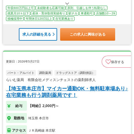
年収600万円以上可
未経験者も応募可能
原則、引越しを伴う転勤なし
残業月10ｈ以下
産休・育休取得実績有り
駅チカ
車通勤可
店舗数10～29
積極採用中
年間休日120日以上
在宅業務あり
求人の詳細を見る
この求人に興味がある
更新日：2026年5月27日
保存する
パート・アルバイト
調剤薬局
ドラッグストア（調剤併設）
らいむ薬局 有限会社メディスンチェストの薬剤師求人
【埼玉県本庄市】マイカー通勤OK・無料駐車場あり♪
在宅業務も行う調剤薬局です！
給与
【時給】2,000円～
勤務地
埼玉県 本庄市
アクセス
ＪＲ高崎線 本庄駅