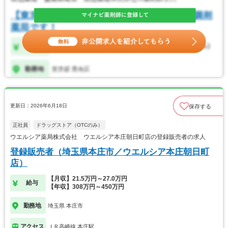
更新日：2026年6月18日
保存する
正社員
ドラッグストア（OTCのみ）
ウエルシア薬局株式会社 ウエルシア本庄朝日町店の登録販売者の求人
登録販売者（埼玉県本庄市／ウエルシア本庄朝日町
店）
【月収】21.5万円～27.0万円
給与
【年収】308万円～450万円
勤務地
埼玉県 本庄市
アクセス
ＪＲ高崎線 本庄駅