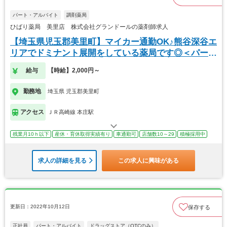
パート・アルバイト
調剤薬局
ひばり薬局 美里店 株式会社グランドールの薬剤師求人
【埼玉県児玉郡美里町】マイカー通勤OK♪熊谷深谷エ
リアでドミナント展開をしている薬局です◎＜パート
＞
給与
【時給】2,000円～
勤務地
埼玉県 児玉郡美里町
アクセス
ＪＲ高崎線 本庄駅
残業月10ｈ以下
産休・育休取得実績有り
車通勤可
店舗数10～29
積極採用中
求人の詳細を見る
この求人に興味がある
更新日：2022年10月12日
保存する
正社員
パート・アルバイト
ドラッグストア（OTCのみ）