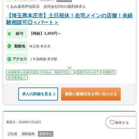
くるみ薬局早稲田店 合同会社DKの薬剤師求人
【埼玉県本庄市】土日祝休！在宅メインの店舗！未経
験相談可◎＜パート＞
給与
【時給】2,400円～
勤務地
埼玉県 本庄市
アクセス
ＪＲ高崎線 本庄駅
未経験者も応募可能
土日休み（相談可含む）
残業月10ｈ以下
車通勤可
在宅業務あり
求人の詳細を見る
最新の募集状況を問い合わせる
更新日：2026年7月29日
保存する
正社員
調剤薬局
募集停止