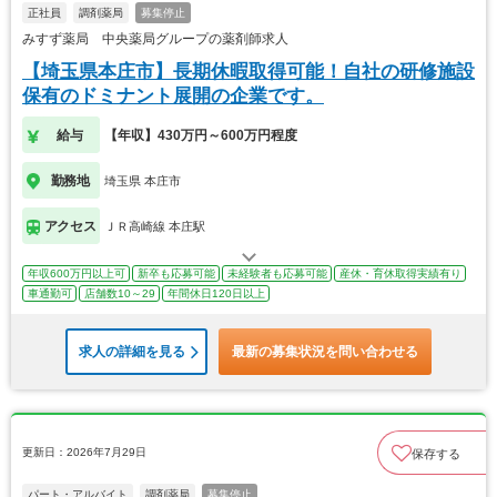
正社員
調剤薬局
募集停止
みすず薬局 中央薬局グループの薬剤師求人
【埼玉県本庄市】長期休暇取得可能！自社の研修施設
保有のドミナント展開の企業です。
給与
【年収】430万円～600万円程度
勤務地
埼玉県 本庄市
アクセス
ＪＲ高崎線 本庄駅
年収600万円以上可
新卒も応募可能
未経験者も応募可能
産休・育休取得実績有り
車通勤可
店舗数10～29
年間休日120日以上
求人の詳細を見る
最新の募集状況を問い合わせる
更新日：2026年7月29日
保存する
パート・アルバイト
調剤薬局
募集停止