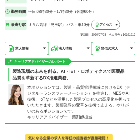
勤務時間
平日:08時30分～17時30分（休憩60分）
最寄り駅
ＪＲ八高線「児玉駅」 バス・車10分
アクセス
更新日：2026/07/03 求人番号：10191915
求人情報
法人情報
類似の求人
キャリアアドバイザーのレポート
製造現場の未来を創る。AI・IoT・ロボティクスで医薬品
品質を革新するDX推進業務。
本ポジションでは、製造・品質管理領域におけるDX（デ
ジタルトランスフォーメーション）を推進し、MESやAI
技術、IoTなどを活用した製造プロセスの高度化を担って
いただきます。製薬業界の変革を技術で支える、やりが
いのあるポジションです。
キャリアアドバイザー 薬剤師担当