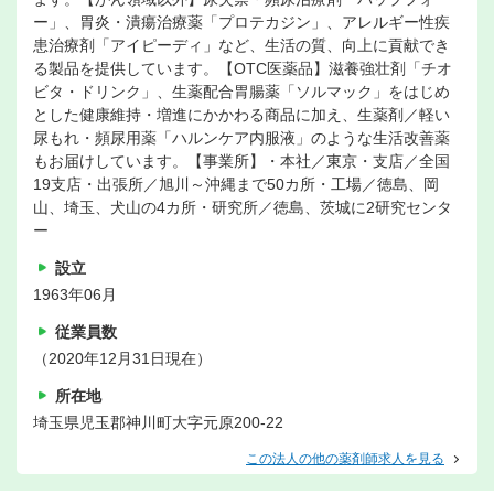
ー」、胃炎・潰瘍治療薬「プロテカジン」、アレルギー性疾
患治療剤「アイピーディ」など、生活の質、向上に貢献でき
る製品を提供しています。【OTC医薬品】滋養強壮剤「チオ
ビタ・ドリンク」、生薬配合胃腸薬「ソルマック」をはじめ
とした健康維持・増進にかかわる商品に加え、生薬剤／軽い
尿もれ・頻尿用薬「ハルンケア内服液」のような生活改善薬
もお届けしています。【事業所】・本社／東京・支店／全国
19支店・出張所／旭川～沖縄まで50カ所・工場／徳島、岡
山、埼玉、犬山の4カ所・研究所／徳島、茨城に2研究センタ
ー
設立
1963年06月
従業員数
（2020年12月31日現在）
所在地
埼玉県児玉郡神川町大字元原200-22
この法人の他の薬剤師求人を見る