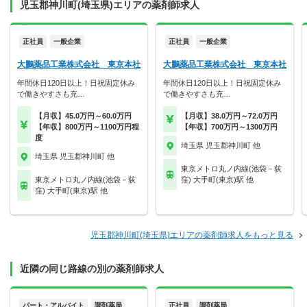
児玉郡神川町(埼玉県)エリアの薬剤師求人
正社員
一般企業
正社員
一般企業
大鵬薬品工業株式会社 東京本社
大鵬薬品工業株式会社 東京本社
年間休日120日以上！日祝固定休み
年間休日120日以上！日祝固定休み
で働きやすさも充…
で働きやすさも充…
【月収】45.0万円～60.0万円
【月収】38.0万円～72.0万円
【年収】800万円～1100万円程
【年収】700万円～1300万円
度
埼玉県 児玉郡神川町 他
埼玉県 児玉郡神川町 他
東京メトロ丸ノ内線(池袋－荻
東京メトロ丸ノ内線(池袋－荻
窪) 大手町(東京)駅 他
窪) 大手町(東京)駅 他
児玉郡神川町(埼玉県)エリアの薬剤師求人をもっと見る
近隣の同じ路線の別の薬剤師求人
パート・アルバイト
調剤薬局
正社員
調剤薬局