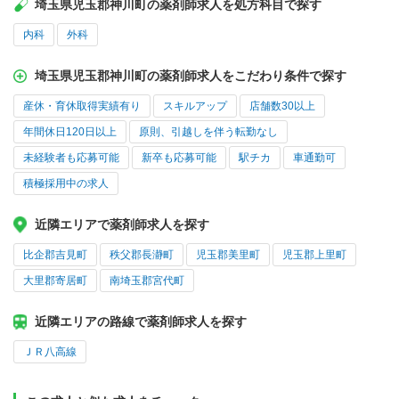
埼玉県児玉郡神川町の薬剤師求人を処方科目で探す
内科
外科
埼玉県児玉郡神川町の薬剤師求人をこだわり条件で探す
産休・育休取得実績有り
スキルアップ
店舗数30以上
年間休日120日以上
原則、引越しを伴う転勤なし
未経験者も応募可能
新卒も応募可能
駅チカ
車通勤可
積極採用中の求人
近隣エリアで薬剤師求人を探す
比企郡吉見町
秩父郡長瀞町
児玉郡美里町
児玉郡上里町
大里郡寄居町
南埼玉郡宮代町
近隣エリアの路線で薬剤師求人を探す
ＪＲ八高線