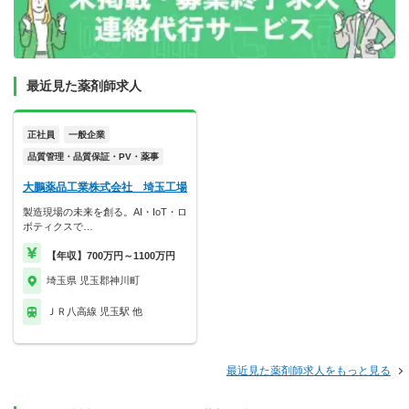
最近見た薬剤師求人
正社員
一般企業
品質管理・品質保証・PV・薬事
大鵬薬品工業株式会社 埼玉工場
製造現場の未来を創る。AI・IoT・ロ
ボティクスで…
【年収】700万円～1100万円
埼玉県 児玉郡神川町
ＪＲ八高線 児玉駅 他
最近見た薬剤師求人をもっと見る