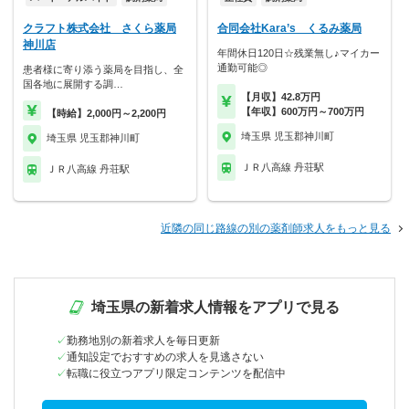
クラフト株式会社 さくら薬局
合同会社Kara’s くるみ薬局
神川店
年間休日120日☆残業無し♪マイカー
通勤可能◎
患者様に寄り添う薬局を目指し、全
国各地に展開する調…
【月収】42.8万円
【年収】600万円～700万円
【時給】2,000円～2,200円
埼玉県 児玉郡神川町
埼玉県 児玉郡神川町
ＪＲ八高線 丹荘駅
ＪＲ八高線 丹荘駅
近隣の同じ路線の別の薬剤師求人をもっと見る
埼玉県の新着求人情報をアプリで見る
勤務地別の新着求人を毎日更新
通知設定でおすすめの求人を見逃さない
転職に役立つアプリ限定コンテンツを配信中