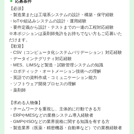
応募条件
【必須】
・製造業または工場系システムの設計・構築・保守経験
・IoTや組込みシステムの設計・運用経験
・要件定義から設計・テストまでの一連の工程対応経験
※本ポジションは薬剤師免許をお持ちでない方もご応募いた
だけます。
【歓迎】
・CSV（コンピュータ化システムバリデーション）対応経験
・データインテグリティ対応経験
・MES、LIMSなど製造・試験管理システムの知識
・ロボティック・オートメーション技術への理解
・英語での資料作成・コミュニケーション能力
・ソフトウェア開発プロセスの理解
・薬剤師
【求める人物像】
・チームワークを重視し、主体的に行動できる方
・ERPやMESなどの業務システム導入経験者
・GMPやISOなどの業界規格に関する知識を有する方
・製造業界（医薬・精密機器・自動車など）での業務経験者