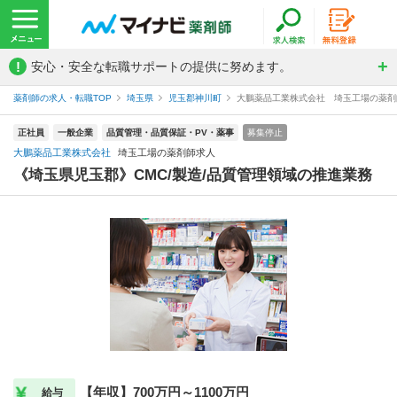
!
安心・安全な転職サポートの提供に努めます。
薬剤師の求人・転職TOP
埼玉県
児玉郡神川町
大鵬薬品工業株式会社 埼玉工場の薬剤
正社員
一般企業
品質管理・品質保証・PV・薬事
募集停止
大鵬薬品工業株式会社
埼玉工場の薬剤師求人
《埼玉県児玉郡》CMC/製造/品質管理領域の推進業務
【年収】700万円～1100万円
給与