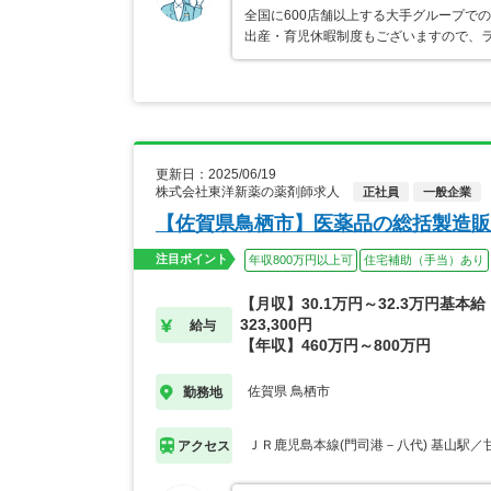
全国に600店舗以上する大手グループで
出産・育児休暇制度もございますので、
更新日：2025/06/19
株式会社東洋新薬の薬剤師求人
正社員
一般企業
【佐賀県鳥栖市】医薬品の総括製造販
注目ポイント
年収800万円以上可
住宅補助（手当）あり
【月収】30.1万円～32.3万円基本給：
323,300円
給与
【年収】460万円～800万円
佐賀県 鳥栖市
勤務地
ＪＲ鹿児島本線(門司港－八代) 基山駅／
アクセス