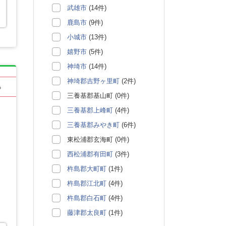
武雄市
(14件)
鹿島市
(9件)
小城市
(13件)
嬉野市
(5件)
神埼市
(14件)
神埼郡吉野ヶ里町
(2件)
る
三養基郡基山町 (0件)
三養基郡上峰町
(4件)
三養基郡みやき町
(6件)
東松浦郡玄海町 (0件)
西松浦郡有田町
(3件)
杵島郡大町町
(1件)
杵島郡江北町
(4件)
杵島郡白石町
(4件)
藤津郡太良町
(1件)