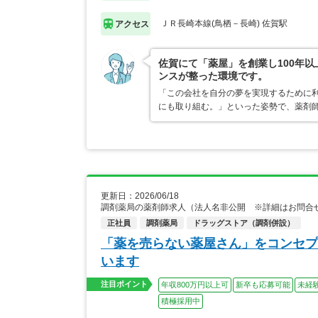
ＪＲ長崎本線(鳥栖－長崎) 佐賀駅
アクセス
佐賀にて「薬屋」を創業し100年以
ンスが整った環境です。
「この会社を自分の夢を実現するために
にも取り組む。」といった姿勢で、薬剤
更新日：2026/06/18
調剤薬局の薬剤師求人（法人名非公開 ※詳細はお問合
正社員
調剤薬局
ドラッグストア（調剤併設）
「薬を売らない薬屋さん」をコンセプ
います
注目ポイント
年収800万円以上可
新卒も応募可能
未経
積極採用中