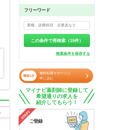
フリーワード
この条件で再検索（
15
件）
検索条件を保存する
ラ
無料転職サポートに
簡単1分
申し込む
マイナビ薬剤師に登録して
希望通りの求人を
紹介してもらう！
STEP1
る
ご登録