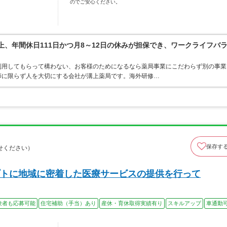
のでご安心ください。
上、年間休日111日かつ月8～12日の休みが担保でき、ワークライフバ
利用してもらって構わない、お客様のためになるなら薬局事業にこだわらず別の事業
師に限らず人を大切にする会社が溝上薬局です。海外研修…
保存す
せください）
トに地域に密着した医療サービスの提供を行って
験者も応募可能
住宅補助（手当）あり
産休・育休取得実績有り
スキルアップ
車通勤