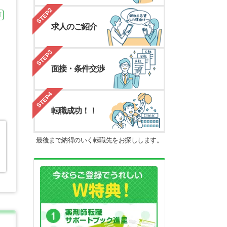
STEP2
可
求人のご紹介
STEP3
面接・条件交渉
STEP4
転職成功！！
ラ
最後まで納得のいく転職先をお探しします。