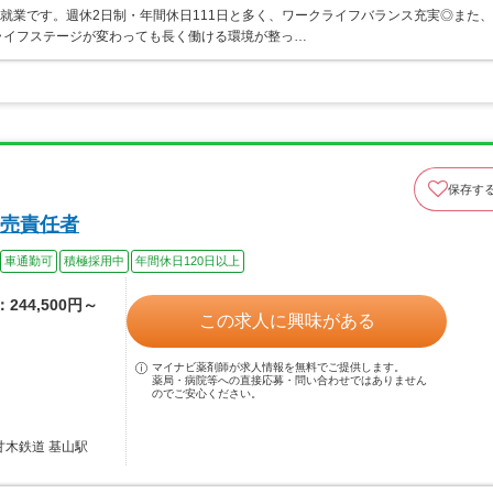
の就業です。週休2日制・年間休日111日と多く、ワークライフバランス充実◎また、
ライフステージが変わっても長く働ける環境が整っ…
保存す
売責任者
車通勤可
積極採用中
年間休日120日以上
244,500円～
この求人に興味がある
マイナビ薬剤師が求人情報を無料でご提供します。
薬局・病院等への直接応募・問い合わせではありません
のでご安心ください。
甘木鉄道 基山駅