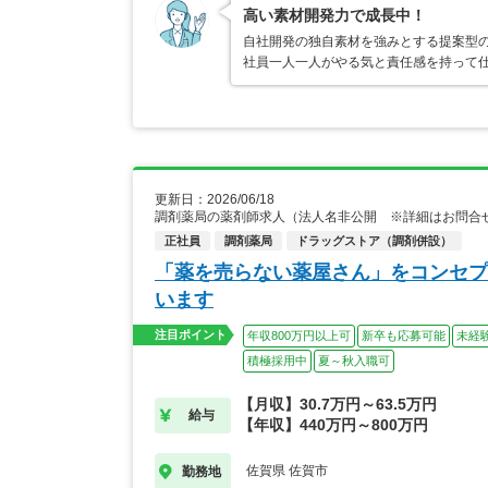
高い素材開発力で成長中！
自社開発の独自素材を強みとする提案型
社員一人一人がやる気と責任感を持って
更新日：2026/06/18
調剤薬局の薬剤師求人（法人名非公開 ※詳細はお問合
正社員
調剤薬局
ドラッグストア（調剤併設）
「薬を売らない薬屋さん」をコンセプ
います
注目ポイント
年収800万円以上可
新卒も応募可能
未経
積極採用中
夏～秋入職可
【月収】30.7万円～63.5万円
給与
【年収】440万円～800万円
佐賀県 佐賀市
勤務地