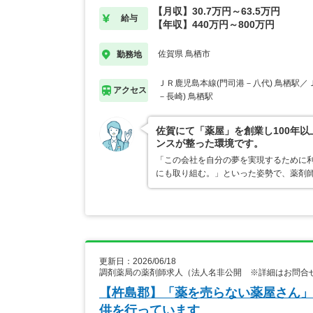
【月収】30.7万円～63.5万円
給与
【年収】440万円～800万円
佐賀県 鳥栖市
勤務地
ＪＲ鹿児島本線(門司港－八代) 鳥栖駅／
アクセス
－長崎) 鳥栖駅
佐賀にて「薬屋」を創業し100年以
ンスが整った環境です。
「この会社を自分の夢を実現するために
にも取り組む。」といった姿勢で、薬剤
更新日：2026/06/18
調剤薬局の薬剤師求人（法人名非公開 ※詳細はお問合
【杵島郡】「薬を売らない薬屋さん」
供を行っています