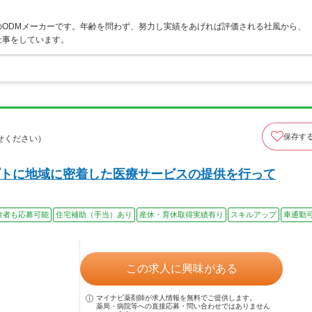
のODMメーカーです。年齢を問わず、努力し実績をあげれば評価される社風から、
仕事をしています。
保存す
せください）
トに地域に密着した医療サービスの提供を行って
験者も応募可能
住宅補助（手当）あり
産休・育休取得実績有り
スキルアップ
車通勤
この求人に興味がある
マイナビ薬剤師が求人情報を無料でご提供します。
薬局・病院等への直接応募・問い合わせではありません