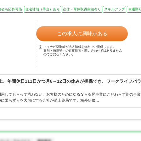
験者も応募可能
住宅補助（手当）あり
産休・育休取得実績有り
スキルアップ
車通勤
この求人に興味がある
マイナビ薬剤師が求人情報を無料でご提供します。
薬局・病院等への直接応募・問い合わせではありません
のでご安心ください。
上、年間休日111日かつ月8～12日の休みが担保でき、ワークライフバ
利用してもらって構わない、お客様のためになるなら薬局事業にこだわらず別の事業
師に限らず人を大切にする会社が溝上薬局です。海外研修…