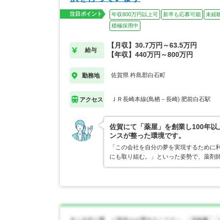
注目ポイント
年収800万円以上可
新卒も応募可能
未経
積極採用中
【月収】30.7万円～63.5万円
給与
【年収】440万円～800万円
佐賀県 杵島郡白石町
勤務地
ＪＲ長崎本線(鳥栖－長崎) 肥前白石駅
アクセス
佐賀にて「薬屋」を創業し100年以
ンスが整った環境です。
「この会社を自分の夢を実現するために
にも取り組む。」といった姿勢で、薬剤