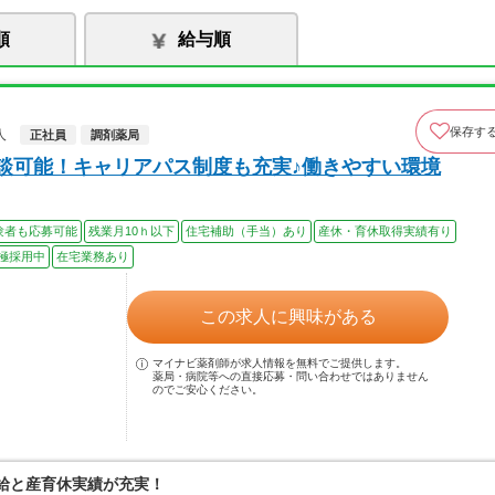
順
給与順
保存す
人
正社員
調剤薬局
相談可能！キャリアパス制度も充実♪働きやすい環境
験者も応募可能
残業月10ｈ以下
住宅補助（手当）あり
産休・育休取得実績有り
極採用中
在宅業務あり
この求人に興味がある
マイナビ薬剤師が求人情報を無料でご提供します。
薬局・病院等への直接応募・問い合わせではありません
のでご安心ください。
有給と産育休実績が充実！