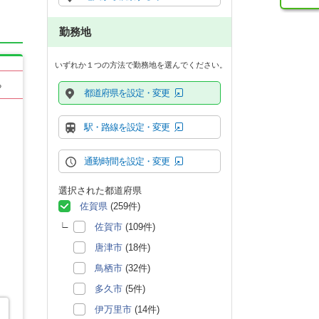
勤務地
いずれか１つの方法で勤務地を選んでください。
る
都道府県を設定・変更
駅・路線を設定・変更
通勤時間を設定・変更
選択された都道府県
佐賀県
(259件)
佐賀市
(109件)
唐津市
(18件)
鳥栖市
(32件)
多久市
(5件)
伊万里市
(14件)