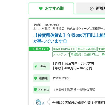
おすすめ順
新着
更新日：2026/06/18
よしおか薬局 早津江店 株式会社ウィーズの薬剤師求
【佐賀県佐賀市】年収600万円以上
が整っています◎
注目ポイント
年収800万円以上可
新卒も応募可能
未経
スキルアップ
車通勤可
店舗数30以上
積
【月収】40.0万円～70.0万円
給与
【年収】480万円～840万円
佐賀県 佐賀市
勤務地
ＪＲ長崎本線(鳥栖－長崎) 佐賀駅
アクセス
全国600店舗超の成長企業！長期