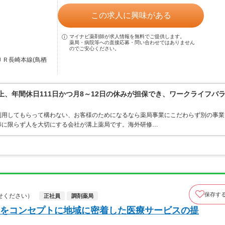
この求人に興味がある
マイナビ薬剤師が求人情報を無料でご提供します。
薬局・病院等への直接応募・問い合わせではありません
のでご安心ください。
ＪＲ長崎本線(鳥栖
上、年間休日111日かつ月8～12日の休みが担保でき、ワークライフバ
利用してもらって構わない、お客様のためになるなら薬局事業にこだわらず別の事業
師に限らず人を大切にする会社が溝上薬局です。海外研修…
保存す
せください）
正社員
調剤薬局
をコンセプトに地域に密着した医療サービスの提