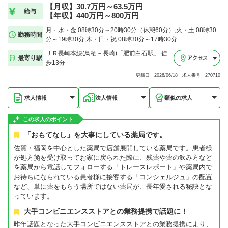
【月収】30.7万円～63.5万円
給与
【年収】440万円～800万円
月・水・金:08時30分～20時30分（休憩60分）,火・土:08時30
勤務時間
分～19時30分,木・日・祝:08時30分～17時30分
ＪＲ長崎本線(鳥栖－長崎)「肥前白石駅」 徒
最寄り駅
アクセス
歩13分
更新日：2026/06/18 求人番号：270710
求人情報
法人情報
類似の求人
この求人のポイント
「おもてなし」を大事にしている薬局です。
佐賀・福岡を中心とした薬局で店舗展開している薬局です。患者様
が処方箋を受け取ってお家に戻られた際に、残薬や薬の飲み方など
を薬局から電話してフォローする「トレースレポート」や薬局内で
お待ちになられている患者様に接客する「コンシェルジュ」の配置
など、単に薬をもらう場所ではない薬局が、長年愛される秘訣とな
っています。
大手コンビニエンスストアとの業務提携で話題に！
昨年話題となった大手コンビニエンスストアとの業務提携により、