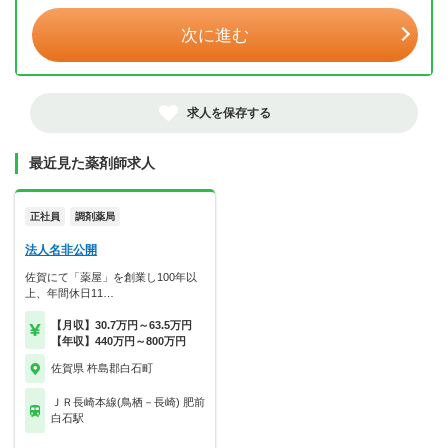
次に進む
求人を保存する
最近見た薬剤師求人
正社員
調剤薬局
法人名非公開
佐賀にて「薬屋」を創業し100年以
上、年間休日11…
【月収】30.7万円～63.5万円
【年収】440万円～800万円
佐賀県 杵島郡白石町
ＪＲ長崎本線(鳥栖－長崎) 肥前
白石駅