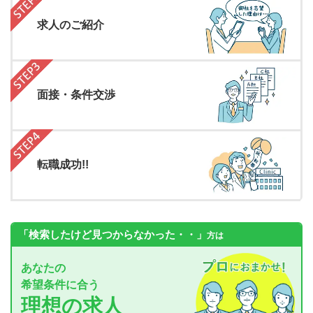
求人のご紹介
面接・条件交渉
転職成功!!
「検索したけど見つからなかった・・」
方は
あなたの
希望条件に合う
理想の求人