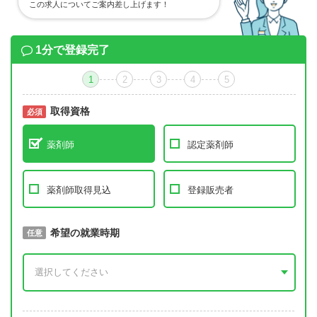
この求人についてご案内差し上げます！
1分で登録完了
1
2
3
4
5
取得資格
必須
必須
薬剤師
認定薬剤師
薬剤師取得見込
登録販売者
取得予定年
希望の就業時期
必須
任意
年 3月