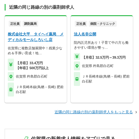
近隣の同じ路線の別の薬剤師求人
正社員
調剤薬局
正社員
病院・クリニック
株式会社大平 タイヘイ薬局 メ
法人名非公開
ディカルモールしろいし店
院内託児所あり！子育て中の方も働
きやすい環境が整っ…
佐賀県に複数店舗展開中！残業少な
め＆手厚い育成！地…
【月収】32.5万円～39.3万円
【月収】33.4万円
佐賀県 杵島郡白石町
【年収】500万円以上
佐賀県 杵島郡白石町
ＪＲ長崎本線(鳥栖－長崎) 肥前
白石駅
ＪＲ長崎本線(鳥栖－長崎) 肥前
白石駅
近隣の同じ路線の別の薬剤師求人をもっと見る
佐賀県の新着求人情報をアプリで見る