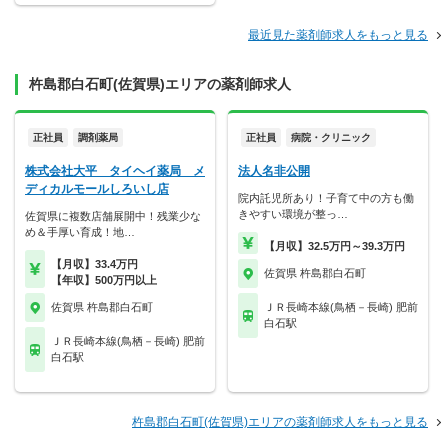
最近見た薬剤師求人をもっと見る
杵島郡白石町(佐賀県)エリアの薬剤師求人
正社員
調剤薬局
正社員
病院・クリニック
株式会社大平 タイヘイ薬局 メ
法人名非公開
ディカルモールしろいし店
院内託児所あり！子育て中の方も働
きやすい環境が整っ…
佐賀県に複数店舗展開中！残業少な
め＆手厚い育成！地…
【月収】32.5万円～39.3万円
【月収】33.4万円
佐賀県 杵島郡白石町
【年収】500万円以上
佐賀県 杵島郡白石町
ＪＲ長崎本線(鳥栖－長崎) 肥前
白石駅
ＪＲ長崎本線(鳥栖－長崎) 肥前
白石駅
杵島郡白石町(佐賀県)エリアの薬剤師求人をもっと見る