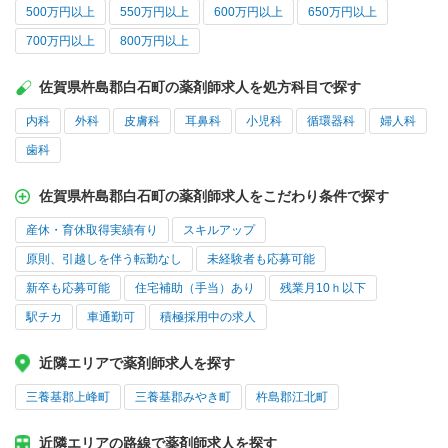
500万円以上
550万円以上
600万円以上
650万円以上
700万円以上
800万円以上
佐賀県杵島郡白石町の薬剤師求人を処方科目で探す
内科
外科
皮膚科
耳鼻科
小児科
循環器科
婦人科
歯科
佐賀県杵島郡白石町の薬剤師求人をこだわり条件で探す
産休・育休取得実績有り
スキルアップ
原則、引越しを伴う転勤なし
未経験者も応募可能
新卒も応募可能
住宅補助（手当）あり
残業月10ｈ以下
駅チカ
車通勤可
積極採用中の求人
近隣エリアで薬剤師求人を探す
三養基郡上峰町
三養基郡みやき町
杵島郡江北町
近隣エリアの路線で薬剤師求人を探す