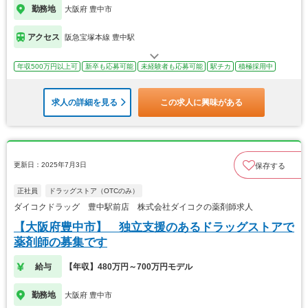
勤務地
大阪府 豊中市
アクセス
阪急宝塚本線 豊中駅
年収500万円以上可
新卒も応募可能
未経験者も応募可能
駅チカ
積極採用中
求人の詳細を見る
この求人に興味がある
更新日：2025年7月3日
保存する
正社員
ドラッグストア（OTCのみ）
ダイコクドラッグ 豊中駅前店 株式会社ダイコクの薬剤師求人
【大阪府豊中市】 独立支援のあるドラッグストアで
薬剤師の募集です
給与
【年収】480万円～700万円モデル
勤務地
大阪府 豊中市