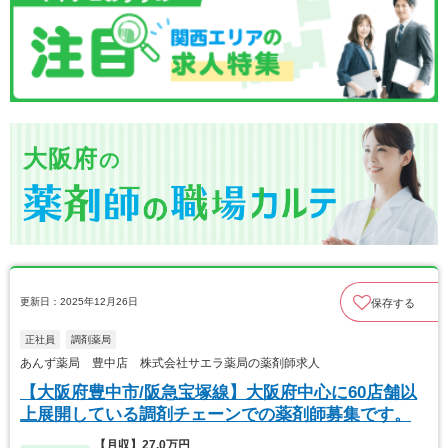
大阪府
の
更新日：2025年12月26日
保存する
正社員
調剤薬局
あんず薬局 豊中店 株式会社サエラ薬局の薬剤師求人
【大阪府豊中市/阪急宝塚線】大阪府中心に60店舗以
上展開している調剤チェーンでの薬剤師募集です。
【月収】27.0万円