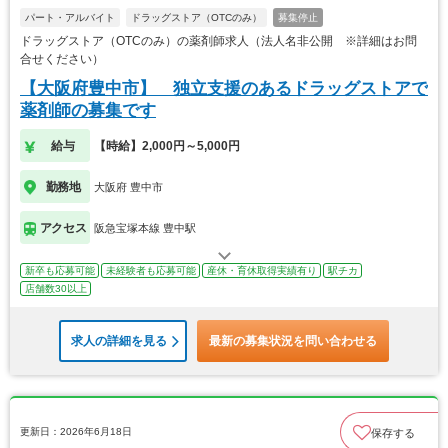
パート・アルバイト
ドラッグストア（OTCのみ）
募集停止
ドラッグストア（OTCのみ）の薬剤師求人（法人名非公開 ※詳細はお問
合せください）
【大阪府豊中市】 独立支援のあるドラッグストアで
薬剤師の募集です
給与
【時給】2,000円～5,000円
勤務地
大阪府 豊中市
アクセス
阪急宝塚本線 豊中駅
新卒も応募可能
未経験者も応募可能
産休・育休取得実績有り
駅チカ
店舗数30以上
求人の詳細を見る
最新の募集状況を問い合わせる
更新日：2026年6月18日
保存する