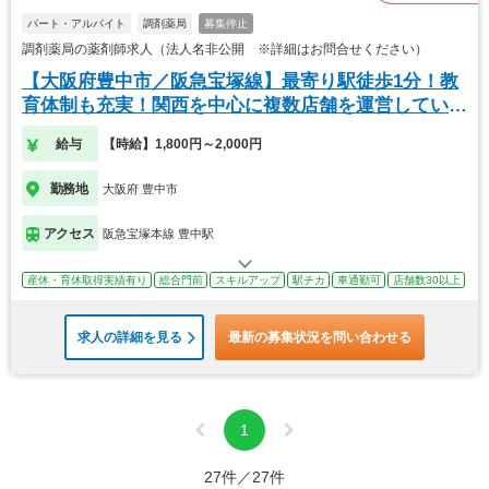
パート・アルバイト
調剤薬局
募集停止
調剤薬局の薬剤師求人（法人名非公開 ※詳細はお問合せください）
【大阪府豊中市／阪急宝塚線】最寄り駅徒歩1分！教
育体制も充実！関西を中心に複数店舗を運営している
薬局
給与
【時給】1,800円～2,000円
勤務地
大阪府 豊中市
アクセス
阪急宝塚本線 豊中駅
産休・育休取得実績有り
総合門前
スキルアップ
駅チカ
車通勤可
店舗数30以上
求人の詳細を見る
最新の募集状況を問い合わせる
1
27件／27件