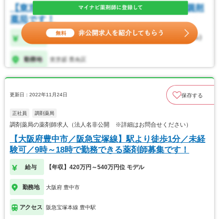
更新日：2022年11月24日
保存する
正社員
調剤薬局
調剤薬局の薬剤師求人（法人名非公開 ※詳細はお問合せください）
【大阪府豊中市／阪急宝塚線】駅より徒歩1分／未経
験可／9時～18時で勤務できる薬剤師募集です！
給与
【年収】420万円～540万円位 モデル
勤務地
大阪府 豊中市
アクセス
阪急宝塚本線 豊中駅