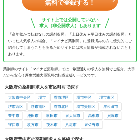
無料で登録する！
サイト上では公開していない
求人（非公開求人）もあります
「高年収かつ転勤なしの調剤薬局」「土日休み＋平日休みの調剤薬局」と
いった人気求人の場合、「マイナビ薬剤師」に登録済みの方に優先的にご
紹介してしまうこともあるためサイトには求人情報が掲載されないことも
あります。
薬剤師のサイト「マイナビ薬剤師」では、希望通りの求人を無料でご紹介。大手
だから安心！厚生労働大臣認可の転職支援サービスです。
大阪府の薬剤師求人を市区町村で探す
大阪市中央区
堺市
堺市堺区
堺市中区
堺市東区
堺市西区
堺市南区
堺市北区
堺市美原区
岸和田市
豊中市
池田市
吹田市
泉大津市
高槻市
貝塚市
守口市
枚方市
茨木市
八尾市
泉佐野市
大阪府豊中市の薬剤師求人を路線で探す