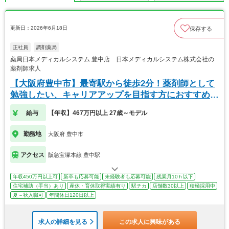
更新日：2026年6月18日
保存する
正社員
調剤薬局
薬局日本メディカルシステム 豊中店 日本メディカルシステム株式会社の
薬剤師求人
【大阪府豊中市】最寄駅から徒歩2分！薬剤師として
勉強したい、キャリアアップを目指す方におすすめで
す。
給与
【年収】467万円以上 27歳～モデル
勤務地
大阪府 豊中市
アクセス
阪急宝塚本線 豊中駅
年収450万円以上可
新卒も応募可能
未経験者も応募可能
残業月10ｈ以下
住宅補助（手当）あり
産休・育休取得実績有り
駅チカ
店舗数30以上
積極採用中
夏～秋入職可
年間休日120日以上
求人の詳細を見る
この求人に興味がある