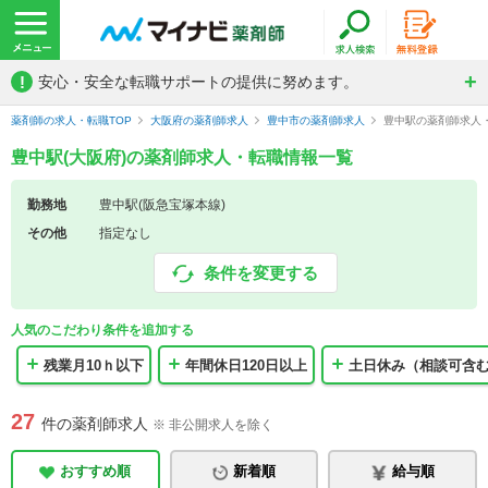
!
安心・安全な転職サポートの提供に努めます。
薬剤師の求人・転職TOP
大阪府の薬剤師求人
豊中市の薬剤師求人
豊中駅の薬剤師求人
豊中駅(大阪府)の薬剤師求人・転職情報一覧
勤務地
豊中駅(阪急宝塚本線)
その他
指定なし
条件を変更する
人気のこだわり条件を追加する
残業月10ｈ以下
年間休日120日以上
土日休み（相談可含
27
件の薬剤師求人
※ 非公開求人を除く
おすすめ順
新着順
給与順