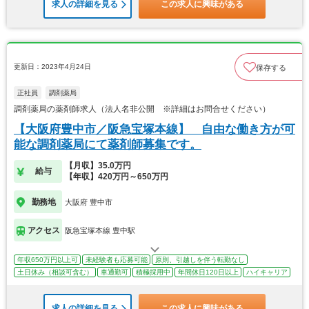
求人の詳細を見る
この求人に興味がある
更新日：2023年4月24日
保存する
正社員
調剤薬局
調剤薬局の薬剤師求人（法人名非公開 ※詳細はお問合せください）
【大阪府豊中市／阪急宝塚本線】 自由な働き方が可
能な調剤薬局にて薬剤師募集です。
【月収】35.0万円
給与
【年収】420万円～650万円
勤務地
大阪府 豊中市
アクセス
阪急宝塚本線 豊中駅
年収650万円以上可
未経験者も応募可能
原則、引越しを伴う転勤なし
土日休み（相談可含む）
車通勤可
積極採用中
年間休日120日以上
ハイキャリア
求人の詳細を見る
この求人に興味がある