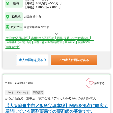
給与
【年収】406万円～550万円
【時給】1,865円～2,000円
勤務地
大阪府 豊中市
アクセス
阪急宝塚本線 豊中駅
年収550万円以上可
未経験者も応募可能
原則、引越しを伴う転勤なし
住宅補助（手当）あり
産休・育休取得実績有り
車通勤可
店舗数30以上
積極採用中
求人の詳細を見る
この求人に興味がある
更新日：2026年6月18日
保存する
パート・アルバイト
調剤薬局
かるがも薬局 豊中店 株式会社メディカルかるがもの薬剤師求人
【大阪府豊中市／阪急宝塚本線】関西を拠点に幅広く
展開している調剤薬局での薬剤師の募集です。