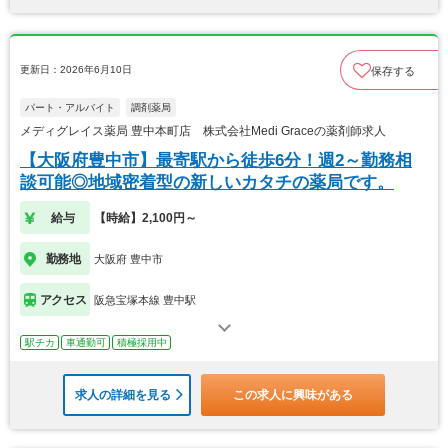
更新日：2026年6月10日
保存する
パート・アルバイト
調剤薬局
メディグレイス薬局 豊中本町店 株式会社Medi Graceの薬剤師求人
【大阪府豊中市】最寄駅から徒歩6分！週2～勤務相
談可能◎地域密着型の新しいカタチの薬局です。
給与
【時給】2,100円～
勤務地
大阪府 豊中市
アクセス
阪急宝塚本線 豊中駅
駅チカ
車通勤可
積極採用中
求人の詳細を見る
この求人に興味がある