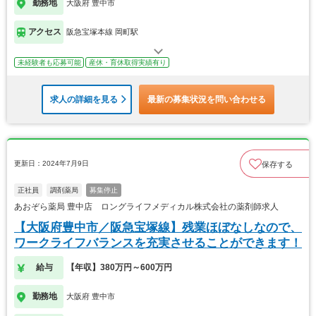
勤務地
大阪府 豊中市
アクセス
阪急宝塚本線 岡町駅
未経験者も応募可能
産休・育休取得実績有り
求人の詳細を見る
最新の募集状況を問い合わせる
更新日：2024年7月9日
保存する
正社員
調剤薬局
募集停止
あおぞら薬局 豊中店 ロングライフメディカル株式会社の薬剤師求人
【大阪府豊中市／阪急宝塚線】残業ほぼなしなので、
ワークライフバランスを充実させることができます！
給与
【年収】380万円～600万円
勤務地
大阪府 豊中市