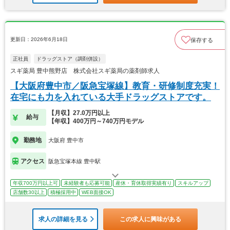
更新日：2026年6月18日
保存する
正社員
ドラッグストア（調剤併設）
スギ薬局 豊中熊野店 株式会社スギ薬局の薬剤師求人
【大阪府豊中市／阪急宝塚線】教育・研修制度充実！
在宅にも力を入れている大手ドラッグストアです。
【月収】27.0万円以上
給与
【年収】400万円～740万円モデル
勤務地
大阪府 豊中市
アクセス
阪急宝塚本線 豊中駅
年収700万円以上可
未経験者も応募可能
産休・育休取得実績有り
スキルアップ
店舗数30以上
積極採用中
WEB面接OK
求人の詳細を見る
この求人に興味がある