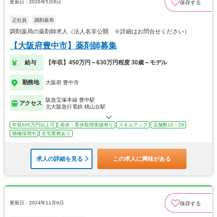
更新日：2026年5月8日
保存する
正社員
調剤薬局
調剤薬局の薬剤師求人（法人名非公開 ※詳細はお問合せください）
【大阪府豊中市】薬剤師募集
給与
【年収】450万円～630万円程度 30歳～モデル
勤務地
大阪府 豊中市
阪急宝塚本線 豊中駅
アクセス
北大阪急行電鉄 桃山台駅
年収600万円以上可
産休・育休取得実績有り
スキルアップ
店舗数10～29
積極採用中
在宅業務あり
求人の詳細を見る
この求人に興味がある
更新日：2024年11月9日
保存する