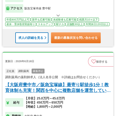
アクセス
阪急宝塚本線 豊中駅
年収800万円以上可
新卒も応募可能
未経験者も応募可能
残業月10ｈ以下
産休・育休取得実績有り
スキルアップ
駅チカ
店舗数30以上
年間休日120日以上
求人の詳細を見る
最新の募集状況を問い合わせる
更新日：2026年6月18日
保存する
正社員
調剤薬局
募集停止
調剤薬局の薬剤師求人（法人名非公開 ※詳細はお問合せください）
【大阪府豊中市／阪急宝塚線】最寄り駅徒歩1分！教
育体制も充実！関西を中心に複数店舗を運営している
薬局
【月収】25.0万円～45.0万円
給与
【年収】450万円～650万円
【時給】1,800円～2,000円