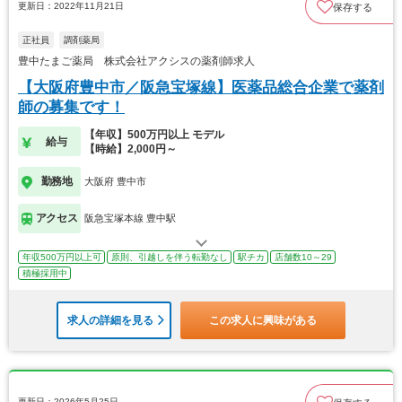
更新日：2022年11月21日
保存する
正社員
調剤薬局
豊中たまご薬局 株式会社アクシスの薬剤師求人
【大阪府豊中市／阪急宝塚線】医薬品総合企業で薬剤
師の募集です！
【年収】500万円以上 モデル
給与
【時給】2,000円～
勤務地
大阪府 豊中市
アクセス
阪急宝塚本線 豊中駅
年収500万円以上可
原則、引越しを伴う転勤なし
駅チカ
店舗数10～29
積極採用中
求人の詳細を見る
この求人に興味がある
更新日：2026年5月25日