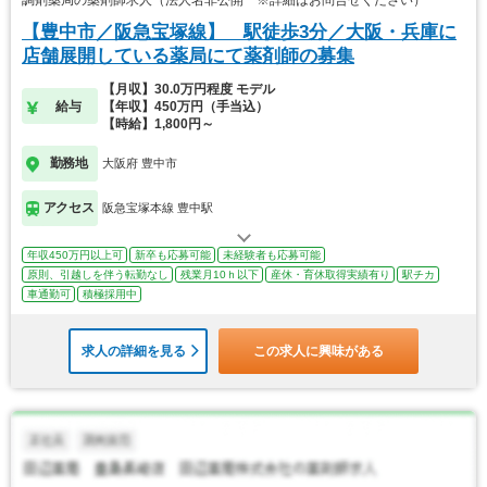
【豊中市／阪急宝塚線】 駅徒歩3分／大阪・兵庫に
店舗展開している薬局にて薬剤師の募集
【月収】30.0万円程度 モデル
給与
【年収】450万円（手当込）
【時給】1,800円～
勤務地
大阪府 豊中市
アクセス
阪急宝塚本線 豊中駅
年収450万円以上可
新卒も応募可能
未経験者も応募可能
原則、引越しを伴う転勤なし
残業月10ｈ以下
産休・育休取得実績有り
駅チカ
車通勤可
積極採用中
求人の詳細を見る
この求人に興味がある