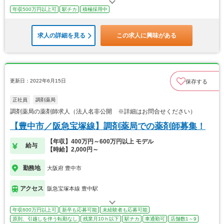
年収500万円以上可
駅チカ
積極採用中
求人の詳細を見る
この求人に興味がある
更新日：2022年6月15日
保存する
正社員
調剤薬局
調剤薬局の薬剤師求人（法人名非公開 ※詳細はお問合せください）
【豊中市／阪急宝塚線】調剤薬局での薬剤師募集！
【年収】400万円～600万円以上 モデル
給与
【時給】2,000円～
勤務地
大阪府 豊中市
アクセス
阪急宝塚本線 豊中駅
年収600万円以上可
新卒も応募可能
未経験者も応募可能
原則、引越しを伴う転勤なし
残業月10ｈ以下
駅チカ
車通勤可
店舗数1～9