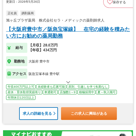
更新日：2026年5月26日
保存する
正社員
調剤薬局
旭ヶ丘プラザ薬局 株式会社セラ・メディックの薬剤師求人
【大阪府豊中市／阪急宝塚線】 在宅の経験を積みた
い方にお勧めの薬局勤務
【月収】28.0万円
給与
【年収】434万円
勤務地
大阪府 豊中市
アクセス
阪急宝塚本線 豊中駅
年収400万円以上可
未経験者も応募可能
原則、引越しを伴う転勤なし
産休・育休取得実績有り
車通勤可
店舗数1～9
積極採用中
夏～秋入職可
年間休日120日以上
求人の詳細を見る
この求人に興味がある