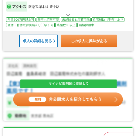
アクセス
阪急宝塚本線 豊中駅
年収700万円以上可
新卒も応募可能
未経験者も応募可能
住宅補助（手当）あり
産休・育休取得実績有り
駅チカ
店舗数30以上
積極採用中
求人の詳細を見る
この求人に興味がある