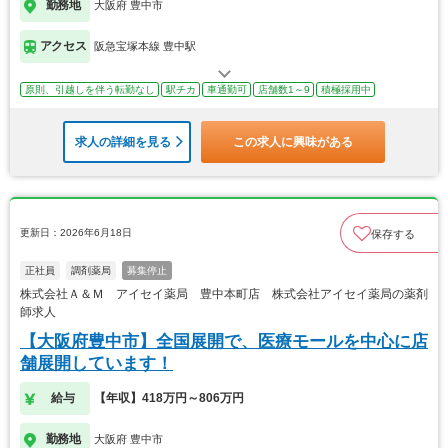
勤務地
大阪府 豊中市
アクセス
阪急宝塚本線 豊中駅
原則、引越しを伴う転勤なし
駅チカ
車通勤可
店舗数1～9
積極採用中
求人の詳細を見る
この求人に興味がある
更新日：2026年6月18日
保存する
正社員
調剤薬局
募集停止
株式会社Ａ＆Ｍ アイセイ薬局 豊中本町店 株式会社アイセイ薬局の薬剤
師求人
【大阪府豊中市】全国展開で、医療モールを中心に店
舗展開しています！
給与
【年収】418万円～806万円
勤務地
大阪府 豊中市