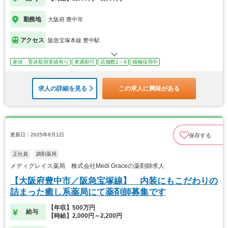
勤務地
大阪府 豊中市
アクセス
阪急宝塚本線 豊中駅
産休・育休取得実績有り
車通勤可
店舗数1～9
積極採用中
求人の詳細を見る
この求人に興味がある
更新日：2025年8月1日
保存する
正社員
調剤薬局
メディグレイス薬局 株式会社Medi Graceの薬剤師求人
【大阪府豊中市／阪急宝塚線】 内装にもこだわりの
詰まった癒し系薬局にて薬剤師募集です
【年収】500万円
給与
【時給】2,000円～2,200円