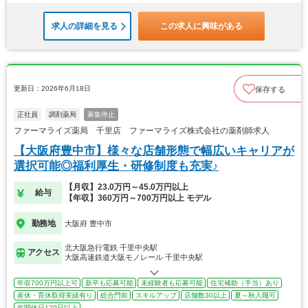
求人の詳細を見る
この求人に興味がある
更新日：2026年6月18日
保存する
正社員
調剤薬局
募集停止
ファーマライズ薬局 千里店 ファーマライズ株式会社の薬剤師求人
【大阪府豊中市】様々な店舗形態で幅広いキャリアが
選択可能◎福利厚生・研修制度も充実♪
【月収】23.0万円～45.0万円以上
給与
【年収】360万円～700万円以上 モデル
勤務地
大阪府 豊中市
北大阪急行電鉄 千里中央駅
アクセス
大阪高速鉄道大阪モノレール 千里中央駅
年収700万円以上可
新卒も応募可能
未経験者も応募可能
住宅補助（手当）あり
産休・育休取得実績有り
総合門前
スキルアップ
店舗数30以上
夏～秋入職可
年間休日120日以上