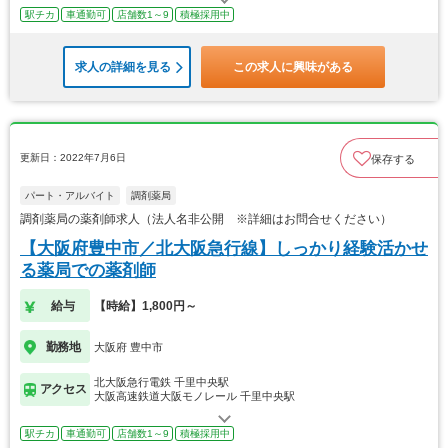
駅チカ
車通勤可
店舗数1～9
積極採用中
求人の詳細を見る
この求人に興味がある
更新日：2022年7月6日
保存する
パート・アルバイト
調剤薬局
調剤薬局の薬剤師求人（法人名非公開 ※詳細はお問合せください）
【大阪府豊中市／北大阪急行線】しっかり経験活かせ
る薬局での薬剤師
給与
【時給】1,800円～
勤務地
大阪府 豊中市
北大阪急行電鉄 千里中央駅
アクセス
大阪高速鉄道大阪モノレール 千里中央駅
駅チカ
車通勤可
店舗数1～9
積極採用中