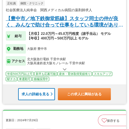
正社員
病院・クリニック
社会医療法人純幸会 関西メディカル病院の薬剤師求人
【豊中市／地下鉄御堂筋線】スタッフ同士の仲が良
く、みんなで助け合って仕事をしている環境がありま
す！
【月収】22.0万円～45.0万円程度（諸手当込） モデル
給与
【年収】400万円～500万円以上 モデル
勤務地
大阪府 豊中市
北大阪急行電鉄 千里中央駅
アクセス
大阪高速鉄道大阪モノレール 千里中央駅
年収500万円以上可
新卒も応募可能
産休・育休取得実績有り
スキルアップ
駅チカ
車通勤可
積極採用中
求人の詳細を見る
この求人に興味がある
更新日：2024年7月29日
保存する