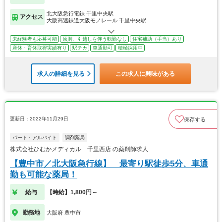
北大阪急行電鉄 千里中央駅
アクセス
大阪高速鉄道大阪モノレール 千里中央駅
未経験者も応募可能
原則、引越しを伴う転勤なし
住宅補助（手当）あり
産休・育休取得実績有り
駅チカ
車通勤可
積極採用中
求人の詳細を見る
この求人に興味がある
更新日：2022年11月29日
保存する
パート・アルバイト
調剤薬局
株式会社ひむかメディカル 千里西店 の薬剤師求人
【豊中市／北大阪急行線】 最寄り駅徒歩5分、車通
勤も可能な薬局！
給与
【時給】1,800円～
勤務地
大阪府 豊中市