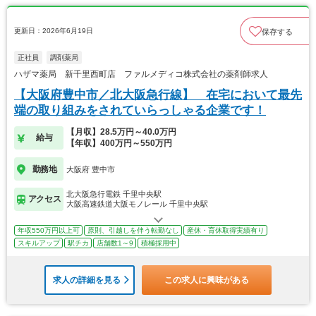
更新日：2026年6月19日
保存する
正社員
調剤薬局
ハザマ薬局 新千里西町店 ファルメディコ株式会社の薬剤師求人
【大阪府豊中市／北大阪急行線】 在宅において最先
端の取り組みをされていらっしゃる企業です！
【月収】28.5万円～40.0万円
給与
【年収】400万円～550万円
勤務地
大阪府 豊中市
北大阪急行電鉄 千里中央駅
アクセス
大阪高速鉄道大阪モノレール 千里中央駅
年収550万円以上可
原則、引越しを伴う転勤なし
産休・育休取得実績有り
スキルアップ
駅チカ
店舗数1～9
積極採用中
求人の詳細を見る
この求人に興味がある