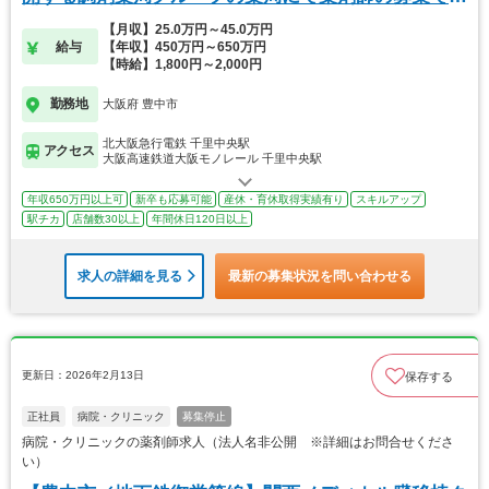
す！
【月収】25.0万円～45.0万円
給与
【年収】450万円～650万円
【時給】1,800円～2,000円
勤務地
大阪府 豊中市
北大阪急行電鉄 千里中央駅
アクセス
大阪高速鉄道大阪モノレール 千里中央駅
年収650万円以上可
新卒も応募可能
産休・育休取得実績有り
スキルアップ
駅チカ
店舗数30以上
年間休日120日以上
求人の詳細を見る
最新の募集状況を問い合わせる
更新日：2026年2月13日
保存する
正社員
病院・クリニック
募集停止
病院・クリニックの薬剤師求人（法人名非公開 ※詳細はお問合せくださ
い）