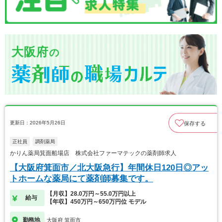
大阪府
の
更新日：2026年5月26日
保存する
正社員
調剤薬局
かりん薬局箕面船場店 株式会社ファーマテックの薬剤師求人
【大阪府箕面市／北大阪急行】年間休日120日◎アッ
トホームな薬局にて薬剤師募集です。
【月収】28.0万円～55.0万円以上
給与
【年収】450万円～650万円位 モデル
勤務地
大阪府 箕面市