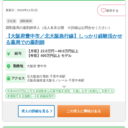
更新日：2024年11月1日
保存する
正社員
調剤薬局
調剤薬局の薬剤師求人（法人名非公開 ※詳細はお問合せください）
【大阪府豊中市／北大阪急行線】しっかり経験活かせ
る薬局での薬剤師
【月収】22.0万円～40.0万円以上
給与
【年収】400万円以上 モデル
勤務地
大阪府 豊中市
北大阪急行電鉄 千里中央駅
アクセス
大阪高速鉄道大阪モノレール 千里中央駅
年収400万円以上可
未経験者も応募可能
原則、引越しを伴う転勤なし
駅チカ
車通勤可
店舗数1～9
積極採用中
求人の詳細を見る
この求人に興味がある