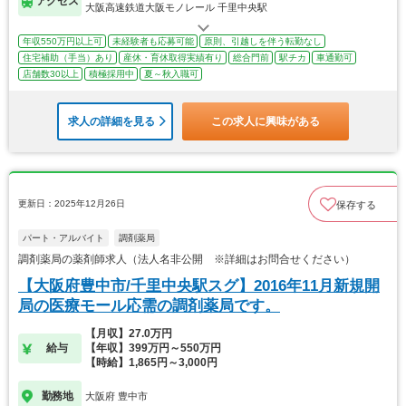
アクセス
大阪高速鉄道大阪モノレール 千里中央駅
年収550万円以上可
未経験者も応募可能
原則、引越しを伴う転勤なし
住宅補助（手当）あり
産休・育休取得実績有り
総合門前
駅チカ
車通勤可
店舗数30以上
積極採用中
夏～秋入職可
求人の詳細を見る
この求人に興味がある
更新日：2025年12月26日
保存する
パート・アルバイト
調剤薬局
調剤薬局の薬剤師求人（法人名非公開 ※詳細はお問合せください）
【大阪府豊中市/千里中央駅スグ】2016年11月新規開
局の医療モール応需の調剤薬局です。
【月収】27.0万円
給与
【年収】399万円～550万円
【時給】1,865円～3,000円
勤務地
大阪府 豊中市