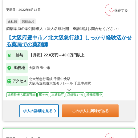
更新日：2022年6月15日
保存する
正社員
調剤薬局
調剤薬局の薬剤師求人（法人名非公開 ※詳細はお問合せください）
【大阪府豊中市／北大阪急行線】しっかり経験活かせ
る薬局での薬剤師
給与
【月収】22.0万円～40.0万円以上
勤務地
大阪府 豊中市
北大阪急行電鉄 千里中央駅
アクセス
大阪高速鉄道大阪モノレール 千里中央駅
未経験者も応募可能
駅チカ
車通勤可
店舗数1～9
積極採用中
求人の詳細を見る
この求人に興味がある