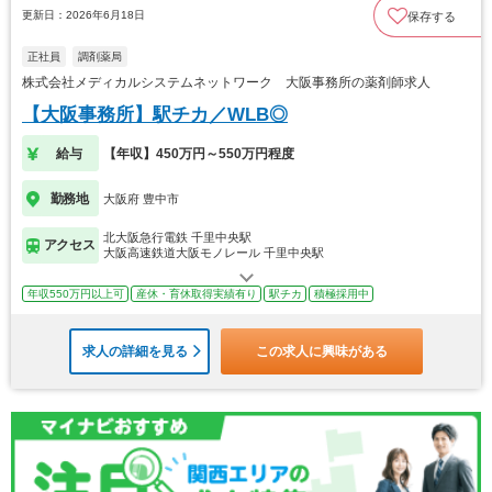
更新日：2026年6月18日
保存する
正社員
調剤薬局
株式会社メディカルシステムネットワーク 大阪事務所の薬剤師求人
【大阪事務所】駅チカ／WLB◎
給与
【年収】450万円～550万円程度
勤務地
大阪府 豊中市
北大阪急行電鉄 千里中央駅
アクセス
大阪高速鉄道大阪モノレール 千里中央駅
年収550万円以上可
産休・育休取得実績有り
駅チカ
積極採用中
求人の詳細を見る
この求人に興味がある