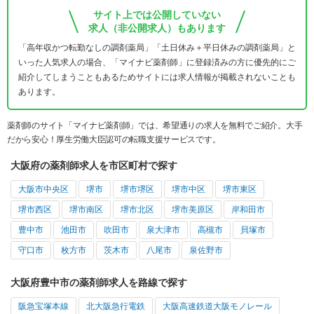
サイト上では公開していない
求人（非公開求人）もあります
「高年収かつ転勤なしの調剤薬局」「土日休み＋平日休みの調剤薬局」と
いった人気求人の場合、「マイナビ薬剤師」に登録済みの方に優先的にご
紹介してしまうこともあるためサイトには求人情報が掲載されないことも
あります。
薬剤師のサイト「マイナビ薬剤師」では、希望通りの求人を無料でご紹介。大手
だから安心！厚生労働大臣認可の転職支援サービスです。
大阪府の薬剤師求人を市区町村で探す
大阪市中央区
堺市
堺市堺区
堺市中区
堺市東区
堺市西区
堺市南区
堺市北区
堺市美原区
岸和田市
豊中市
池田市
吹田市
泉大津市
高槻市
貝塚市
守口市
枚方市
茨木市
八尾市
泉佐野市
大阪府豊中市の薬剤師求人を路線で探す
阪急宝塚本線
北大阪急行電鉄
大阪高速鉄道大阪モノレール