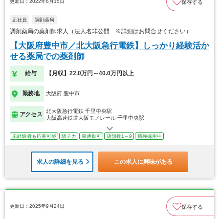
更新日：2022年6月15日
保存する
正社員
調剤薬局
調剤薬局の薬剤師求人（法人名非公開 ※詳細はお問合せください）
【大阪府豊中市／北大阪急行電鉄】しっかり経験活か
せる薬局での薬剤師
給与
【月収】22.0万円～40.0万円以上
勤務地
大阪府 豊中市
北大阪急行電鉄 千里中央駅
アクセス
大阪高速鉄道大阪モノレール 千里中央駅
未経験者も応募可能
駅チカ
車通勤可
店舗数1～9
積極採用中
求人の詳細を見る
この求人に興味がある
更新日：2025年9月24日
保存する