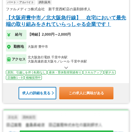
パート・アルバイト
調剤薬局
ファルメディコ株式会社 新千里西町店の薬剤師求人
【大阪府豊中市／北大阪急行線】 在宅において最先
端の取り組みをされていらっしゃる企業です！
給与
【時給】2,000円～2,000円
勤務地
大阪府 豊中市
北大阪急行電鉄 千里中央駅
アクセス
大阪高速鉄道大阪モノレール 千里中央駅
原則、引越しを伴う転勤なし
産休・育休取得実績有り
スキルアップ
駅チカ
店舗数1～9
積極採用中
求人の詳細を見る
この求人に興味がある