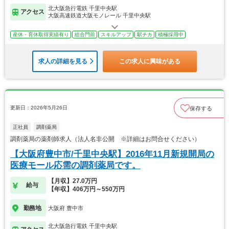
北大阪急行電鉄 千里中央駅
アクセス
大阪高速鉄道大阪モノレール 千里中央駅
産休・育休取得実績有り
総合門前
スキルアップ
駅チカ
積極採用中
求人の詳細を見る
この求人に興味がある
更新日：2026年5月26日
保存する
正社員
調剤薬局
調剤薬局の薬剤師求人（法人名非公開 ※詳細はお問合せください）
【大阪府豊中市/千里中央駅】2016年11月新規開局の
医療モール応需の調剤薬局です。
【月収】27.0万円
給与
【年収】406万円～550万円
勤務地
大阪府 豊中市
北大阪急行電鉄 千里中央駅