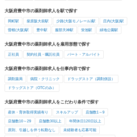
大阪府豊中市の薬剤師求人を駅で探す
岡町駅
柴原阪大前駅
少路(大阪モノレール)駅
庄内(大阪)駅
曽根(大阪)駅
豊中駅
服部天神駅
蛍池駅
緑地公園駅
大阪府豊中市の薬剤師求人を雇用形態で探す
正社員
契約社員・嘱託社員
パート・アルバイト
大阪府豊中市の薬剤師求人を仕事内容で探す
調剤薬局
病院・クリニック
ドラッグストア（調剤併設）
ドラッグストア（OTCのみ）
大阪府豊中市の薬剤師求人をこだわり条件で探す
産休・育休取得実績有り
スキルアップ
店舗数1～9
店舗数10～29
店舗数30以上
年間休日120日以上
原則、引越しを伴う転勤なし
未経験者も応募可能