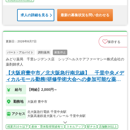
求人の詳細を見る
最新の募集状況を問い合わせる
更新日：2026年8月7日
保存する
パート・アルバイト
調剤薬局
募集停止
みどり薬局 千里レジデンス店 シップヘルスケアファーマシー株式会社の
薬剤師求人
【大阪府豊中市／北大阪急行南北線】 千里中央メデ
ィカルモール勤務!研修学術大会への参加可能な薬
局！
給与
【時給】2,000円～
勤務地
大阪府 豊中市
北大阪急行電鉄 千里中央駅
アクセス
大阪高速鉄道大阪モノレール 千里中央駅
残業月10ｈ以下
産休・育休取得実績有り
スキルアップ
駅チカ
店舗数30以上