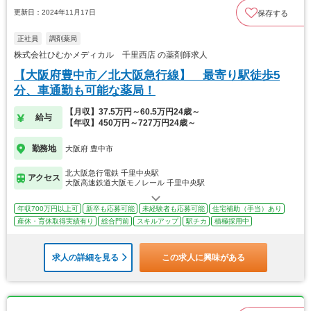
更新日：2024年11月17日
保存する
正社員
調剤薬局
株式会社ひむかメディカル 千里西店 の薬剤師求人
【大阪府豊中市／北大阪急行線】 最寄り駅徒歩5
分、車通勤も可能な薬局！
【月収】37.5万円～60.5万円24歳～
給与
【年収】450万円～727万円24歳～
勤務地
大阪府 豊中市
北大阪急行電鉄 千里中央駅
アクセス
大阪高速鉄道大阪モノレール 千里中央駅
年収700万円以上可
新卒も応募可能
未経験者も応募可能
住宅補助（手当）あり
産休・育休取得実績有り
総合門前
スキルアップ
駅チカ
積極採用中
求人の詳細を見る
この求人に興味がある