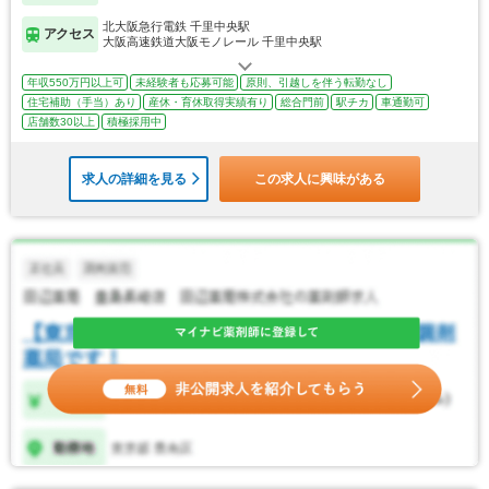
北大阪急行電鉄 千里中央駅
アクセス
大阪高速鉄道大阪モノレール 千里中央駅
年収550万円以上可
未経験者も応募可能
原則、引越しを伴う転勤なし
住宅補助（手当）あり
産休・育休取得実績有り
総合門前
駅チカ
車通勤可
店舗数30以上
積極採用中
求人の詳細を見る
この求人に興味がある