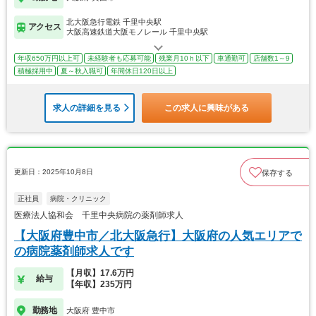
北大阪急行電鉄 千里中央駅
アクセス
大阪高速鉄道大阪モノレール 千里中央駅
年収650万円以上可
未経験者も応募可能
残業月10ｈ以下
車通勤可
店舗数1～9
積極採用中
夏～秋入職可
年間休日120日以上
求人の詳細を見る
この求人に興味がある
更新日：2025年10月8日
保存する
正社員
病院・クリニック
医療法人協和会 千里中央病院の薬剤師求人
【大阪府豊中市／北大阪急行】大阪府の人気エリアで
の病院薬剤師求人です
【月収】17.6万円
給与
【年収】235万円
勤務地
大阪府 豊中市