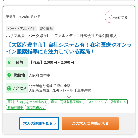
更新日：2026年7月15日
保存する
パート・アルバイト
調剤薬局
ハザマ薬局 パーク緑丘店 ファルメディコ株式会社の薬剤師求人
【大阪府豊中市】自社システム有！在宅医療やオンラ
イン服薬指導にも注力している薬局！
給与
【時給】2,000円～2,000円
勤務地
大阪府 豊中市
北大阪急行電鉄 千里中央駅
アクセス
大阪高速鉄道大阪モノレール 千里中央駅
原則、引越しを伴う転勤なし
産休・育休取得実績有り
スキルアップ
店舗数1～9
積極採用中
在宅業務あり
求人の詳細を見る
この求人に興味がある