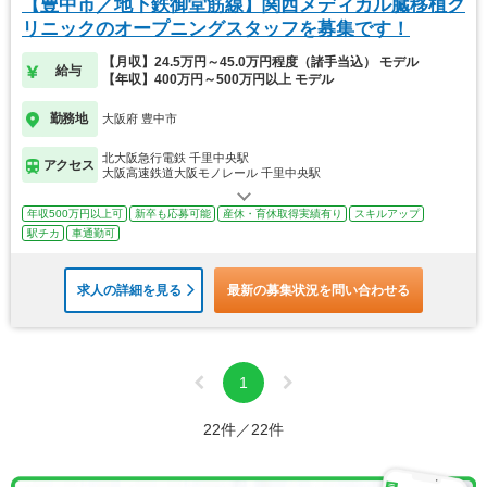
【豊中市／地下鉄御堂筋線】関西メディカル臓移植ク
リニックのオープニングスタッフを募集です！
【月収】24.5万円～45.0万円程度（諸手当込） モデル
給与
【年収】400万円～500万円以上 モデル
勤務地
大阪府 豊中市
北大阪急行電鉄 千里中央駅
アクセス
大阪高速鉄道大阪モノレール 千里中央駅
年収500万円以上可
新卒も応募可能
産休・育休取得実績有り
スキルアップ
駅チカ
車通勤可
求人の詳細を見る
最新の募集状況を問い合わせる
1
22件／22件