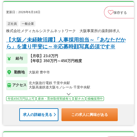
更新日：2026年6月18日
保存する
正社員
一般企業
株式会社メディカルシステムネットワーク 大阪事業所の薬剤師求人
【大阪／未経験活躍】人事採用担当～「あなただか
ら」を遣り甲斐に～※応募時顔写真必須です※
【月収】23.0万円
給与
【年収】350万円～450万円程度
勤務地
大阪府 豊中市
北大阪急行電鉄 千里中央駅
アクセス
大阪高速鉄道大阪モノレール 千里中央駅
年収450万円以上可
産休・育休取得実績有り
駅チカ
積極採用中
求人の詳細を見る
この求人に興味がある