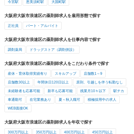
今宮駅
恵美須町駅
大国町駅
大阪府大阪市浪速区の薬剤師求人を雇用形態で探す
正社員
パート・アルバイト
大阪府大阪市浪速区の薬剤師求人を仕事内容で探す
調剤薬局
ドラッグストア（調剤併設）
大阪府大阪市浪速区の薬剤師求人をこだわり条件で探す
産休・育休取得実績有り
スキルアップ
店舗数1～9
店舗数30以上
年間休日120日以上
原則、引越しを伴う転勤なし
未経験者も応募可能
新卒も応募可能
残業月10ｈ以下
駅チカ
車通勤可
在宅業務あり
夏～秋入職可
積極採用中の求人
WEB面接OK
大阪府大阪市浪速区の薬剤師求人を年収で探す
300万円以上
350万円以上
400万円以上
450万円以上