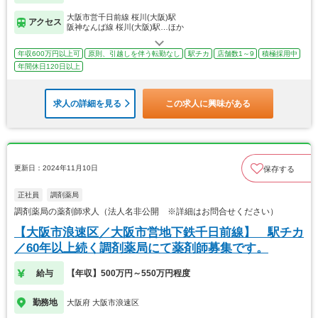
大阪市営千日前線 桜川(大阪)駅
アクセス
阪神なんば線 桜川(大阪)駅…ほか
年収600万円以上可
原則、引越しを伴う転勤なし
駅チカ
店舗数1～9
積極採用中
年間休日120日以上
求人の詳細を見る
この求人に興味がある
更新日：2024年11月10日
保存する
正社員
調剤薬局
調剤薬局の薬剤師求人（法人名非公開 ※詳細はお問合せください）
【大阪市浪速区／大阪市営地下鉄千日前線】 駅チカ
／60年以上続く調剤薬局にて薬剤師募集です。
給与
【年収】500万円～550万円程度
勤務地
大阪府 大阪市浪速区