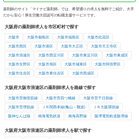
薬剤師のサイト「マイナビ薬剤師」では、希望通りの求人を無料でご紹介。大手
だから安心！厚生労働大臣認可の転職支援サービスです。
大阪府の薬剤師求人を市区町村で探す
大阪市
大阪市都島区
大阪市福島区
大阪市此花区
大阪市西区
大阪市港区
大阪市大正区
大阪市天王寺区
大阪市浪速区
大阪市西淀川区
大阪市東淀川区
大阪市東成区
大阪市生野区
大阪市旭区
大阪市城東区
大阪市阿倍野区
大阪市住吉区
大阪市東住吉区
大阪市西成区
大阪府大阪市浪速区の薬剤師求人を路線で探す
大阪市営御堂筋線
大阪市営四つ橋線
大阪市営千日前線
大阪市営堺筋線
ＪＲ関西本線(亀山－難波)
ＪＲ大阪環状線
阪神なんば線
南海電気鉄道
南海高野線
阪堺電気軌道阪堺線
大阪府大阪市浪速区の薬剤師求人を駅で探す