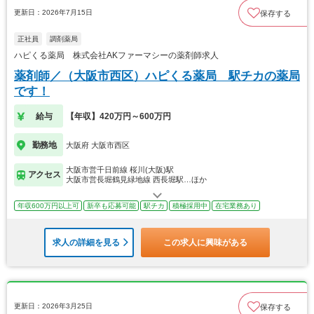
更新日：2026年7月15日
保存する
正社員
調剤薬局
ハピくる薬局 株式会社AKファーマシーの薬剤師求人
薬剤師／（大阪市西区）ハピくる薬局 駅チカの薬局
です！
給与
【年収】420万円～600万円
勤務地
大阪府 大阪市西区
大阪市営千日前線 桜川(大阪)駅
アクセス
大阪市営長堀鶴見緑地線 西長堀駅…ほか
年収600万円以上可
新卒も応募可能
駅チカ
積極採用中
在宅業務あり
求人の詳細を見る
この求人に興味がある
更新日：2026年3月25日
保存する