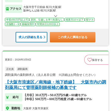
大阪市営千日前線 桜川(大阪)駅
アクセス
阪神なんば線 桜川(大阪)駅
年収450万円以上可
原則、引越しを伴う転勤なし
残業月10ｈ以下
駅チカ
店舗数1～9
積極採用中
年間休日120日以上
求人の詳細を見る
この求人に興味がある
更新日：2026年3月9日
保存する
正社員
調剤薬局
調剤薬局の薬剤師求人（法人名非公開 ※詳細はお問合せください）
【大阪市浪速区／南海線・地下鉄線】 大阪市内の調
剤薬局にて管理薬剤師候補の募集です
【月収】30.0万円～50.0万円25歳～60歳モデル
給与
【年収】500万円～600万円程度 25歳～60歳モデル
勤務地
大阪府 大阪市浪速区