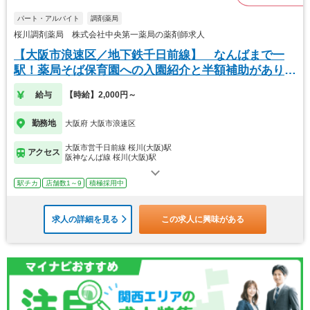
パート・アルバイト
調剤薬局
桜川調剤薬局 株式会社中央第一薬局の薬剤師求人
【大阪市浪速区／地下鉄千日前線】 なんばまで一
駅！薬局そば保育園への入園紹介と半額補助がありま
す
給与
【時給】2,000円～
勤務地
大阪府 大阪市浪速区
大阪市営千日前線 桜川(大阪)駅
アクセス
阪神なんば線 桜川(大阪)駅
駅チカ
店舗数1～9
積極採用中
求人の詳細を見る
この求人に興味がある