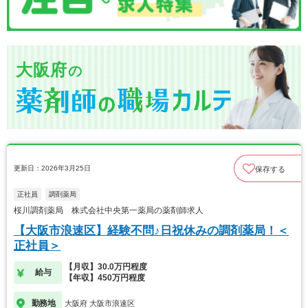
大阪府
の
更新日：2026年3月25日
保存する
正社員
調剤薬局
桜川調剤薬局 株式会社中央第一薬局の薬剤師求人
【大阪市浪速区】経験不問♪日祝休みの調剤薬局！＜
正社員＞
【月収】30.0万円程度
給与
【年収】450万円程度
勤務地
大阪府 大阪市浪速区