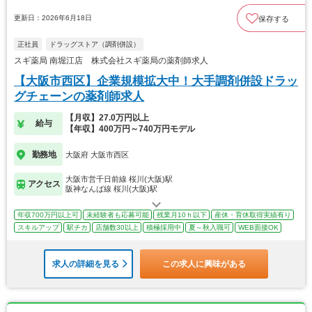
更新日：2026年6月18日
保存する
正社員
ドラッグストア（調剤併設）
スギ薬局 南堀江店 株式会社スギ薬局の薬剤師求人
【大阪市西区】企業規模拡大中！大手調剤併設ドラッ
グチェーンの薬剤師求人
【月収】27.0万円以上
給与
【年収】400万円～740万円モデル
勤務地
大阪府 大阪市西区
大阪市営千日前線 桜川(大阪)駅
アクセス
阪神なんば線 桜川(大阪)駅
年収700万円以上可
未経験者も応募可能
残業月10ｈ以下
産休・育休取得実績有り
スキルアップ
駅チカ
店舗数30以上
積極採用中
夏～秋入職可
WEB面接OK
求人の詳細を見る
この求人に興味がある