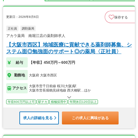
更新日：2026年8月6日
保存する
正社員
調剤薬局
アカラ薬局 南堀江店の薬剤師求人
【大阪市西区】地域医療に貢献できる薬剤師募集、シ
ステム面◎勉強面のサポート◎の薬局〈正社員〉
給与
【年収】450万円～600万円
勤務地
大阪府 大阪市西区
大阪市営千日前線 桜川(大阪)駅
アクセス
大阪市営長堀鶴見緑地線 西大橋駅…ほか
年収600万円以上可
駅チカ
積極採用中
年間休日120日以上
求人の詳細を見る
この求人に興味がある