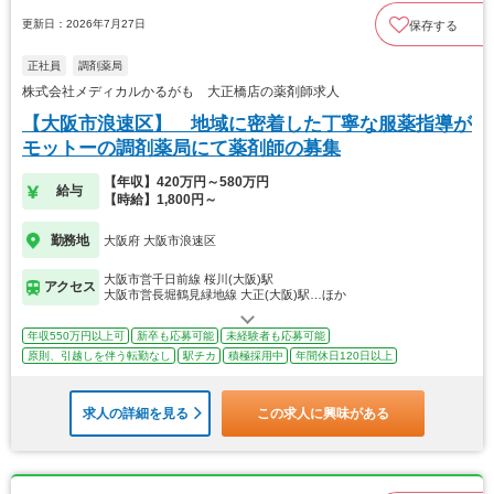
更新日：2026年7月27日
保存する
正社員
調剤薬局
株式会社メディカルかるがも 大正橋店の薬剤師求人
【大阪市浪速区】 地域に密着した丁寧な服薬指導が
モットーの調剤薬局にて薬剤師の募集
【年収】420万円～580万円
給与
【時給】1,800円～
勤務地
大阪府 大阪市浪速区
大阪市営千日前線 桜川(大阪)駅
アクセス
大阪市営長堀鶴見緑地線 大正(大阪)駅…ほか
年収550万円以上可
新卒も応募可能
未経験者も応募可能
原則、引越しを伴う転勤なし
駅チカ
積極採用中
年間休日120日以上
求人の詳細を見る
この求人に興味がある