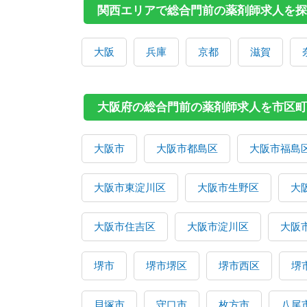
関西エリアで総合門前の薬剤師求人を探
大阪
兵庫
京都
滋賀
大阪府の総合門前の薬剤師求人を市区町
大阪市
大阪市都島区
大阪市福島
大阪市東淀川区
大阪市生野区
大
大阪市住吉区
大阪市淀川区
大阪
堺市
堺市堺区
堺市西区
堺
貝塚市
守口市
枚方市
八尾