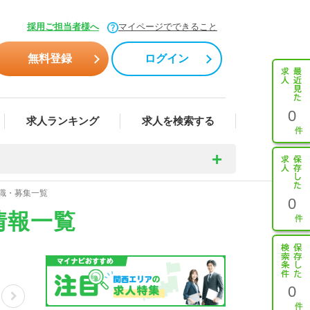
採用ご担当者様へ
マイページでできること
無料登録
ログイン
0
求人ランキング
求人を検索する
転職・募集一覧
0
情報一覧
0