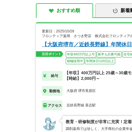
おすすめ順
新着
更新日：2025/10/28
フロンティア薬局 さつき野店 株式会社フロンティア
【大阪府堺市／近鉄長野線】年間休日1
注目ポイント
年収400万円以上可
新卒も応募可能
住宅
積極採用中
年間休日120日以上
【年収】400万円以上 25歳～30歳
給与
【時給】2,000円～
大阪府 堺市美原区
勤務地
近鉄長野線 喜志駅
アクセス
教育・研修制度が非常に充実！定着
調剤薬局では珍しく、大手商社の企業年