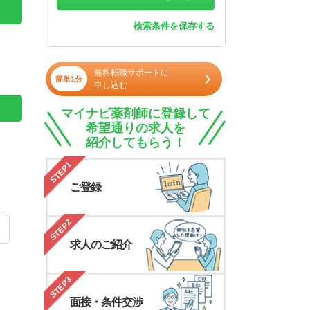
検索条件を保存する
無料転職サポートに
簡単1分
申し込む
マイナビ薬剤師に登録して
希望通りの求人を
紹介してもらう！
STEP1
ご登録
STEP2
求人のご紹介
STEP3
面接・条件交渉