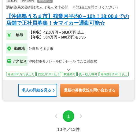
正社員
調剤薬局
募集停止
調剤薬局の薬剤師求人（法人名非公開 ※詳細はお問合せください）
【沖縄県うるま市】残業月平均0～10h！18:00までの
店舗で正社員募集！★マイカー通勤可能☆
【月収】42.0万円～50.0万円以上
給与
【年収】504万円～600万円モデル
勤務地
沖縄県 うるま市
アクセス
沖縄都市モノレールゆいレール てだこ浦西駅
年収600万円以上可
残業月10ｈ以下
車通勤可
夏～秋入職可
年間休日120日以上
求人の詳細を見る
最新の募集状況を問い合わせる
1
13件／13件