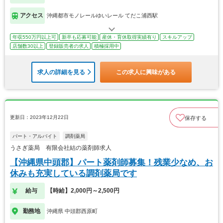
アクセス
沖縄都市モノレールゆいレール てだこ浦西駅
年収550万円以上可
新卒も応募可能
産休・育休取得実績有り
スキルアップ
店舗数30以上
登録販売者の求人
積極採用中
求人の詳細を見る
この求人に興味がある
更新日：2023年12月22日
保存する
パート・アルバイト
調剤薬局
うさぎ薬局 有限会社結の薬剤師求人
【沖縄県中頭郡】パート薬剤師募集！残業少なめ、お
休みも充実している調剤薬局です
給与
【時給】2,000円～2,500円
勤務地
沖縄県 中頭郡西原町