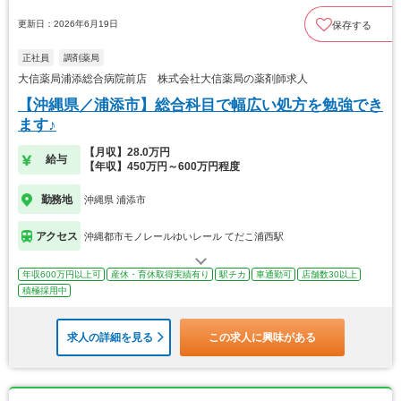
更新日：2026年6月19日
保存する
正社員
調剤薬局
大信薬局浦添総合病院前店 株式会社大信薬局の薬剤師求人
【沖縄県／浦添市】総合科目で幅広い処方を勉強でき
ます♪
【月収】28.0万円
給与
【年収】450万円～600万円程度
勤務地
沖縄県 浦添市
アクセス
沖縄都市モノレールゆいレール てだこ浦西駅
年収600万円以上可
産休・育休取得実績有り
駅チカ
車通勤可
店舗数30以上
積極採用中
求人の詳細を見る
この求人に興味がある