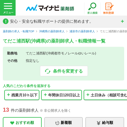
!
安心・安全な転職サポートの提供に努めます。
薬剤師の求人・転職TOP
沖縄県の薬剤師求人
浦添市の薬剤師求人
てだこ浦西駅の薬剤
てだこ浦西駅(沖縄県)の薬剤師求人・転職情報一覧
勤務地
てだこ浦西駅(沖縄都市モノレールゆいレール)
その他
指定なし
条件を変更する
人気のこだわり条件を追加する
残業月10ｈ以下
年間休日120日以上
土日休み（相談可含
13
件の薬剤師求人
※ 非公開求人を除く
おすすめ順
新着順
給与順