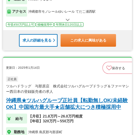
アクセス
沖縄都市モノレールゆいレール てだこ浦西駅
年収450万円以上可
積極採用中
年間休日120日以上
求人の詳細を見る
この求人に興味がある
更新日：2025年1月14日
保存する
正社員
ツルハドラッグ 与那原店 株式会社ツルハグループドラッグ＆ファーマシ
ー西日本の登録販売者の求人
沖縄県★ツルハグループ正社員【転勤無しOK/未経験
OK】中国地方最大手★店舗拡大につき積極採用中
【月収】21.8万円～26.0万円程度
給与
【年収】320万円～550万円
勤務地
沖縄県 島尻郡与那原町