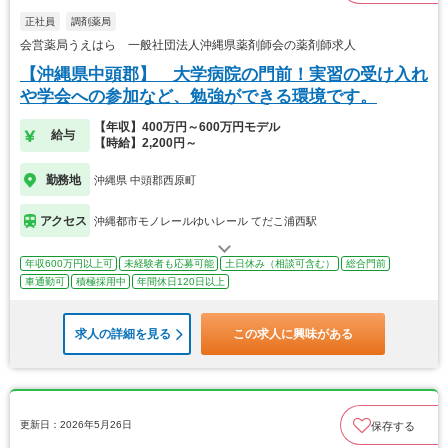
正社員
調剤薬局
会営薬局うえはら 一般社団法人沖縄県薬剤師会の薬剤師求人
【沖縄県中頭郡】 大学病院の門前！実習の受け入れ
や学会への参加など、勉強ができる環境です。
【年収】400万円～600万円モデル
給与
【時給】2,200円～
勤務地
沖縄県 中頭郡西原町
アクセス
沖縄都市モノレールゆいレール てだこ浦西駅
年収600万円以上可
未経験者も応募可能
土日休み（相談可含む）
総合門前
車通勤可
積極採用中
年間休日120日以上
求人の詳細を見る
この求人に興味がある
更新日：2026年5月26日
保存する