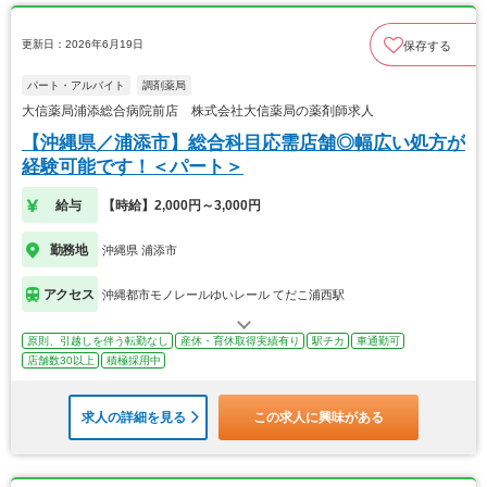
更新日：2026年6月19日
保存する
パート・アルバイト
調剤薬局
大信薬局浦添総合病院前店 株式会社大信薬局の薬剤師求人
【沖縄県／浦添市】総合科目応需店舗◎幅広い処方が
経験可能です！＜パート＞
給与
【時給】2,000円～3,000円
勤務地
沖縄県 浦添市
アクセス
沖縄都市モノレールゆいレール てだこ浦西駅
原則、引越しを伴う転勤なし
産休・育休取得実績有り
駅チカ
車通勤可
店舗数30以上
積極採用中
求人の詳細を見る
この求人に興味がある