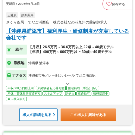
更新日：2026年6月18日
保存する
正社員
調剤薬局
さくら薬局 てだこ浦西店 株式会社なの花九州の薬剤師求人
【沖縄県浦添市】福利厚生・研修制度が充実している
会社です
【月収】26.5万円～36.6万円以上 22歳～40歳モデル
給与
【年収】400万円～600万円以上 30歳～40歳モデル
勤務地
沖縄県 浦添市
アクセス
沖縄都市モノレールゆいレール てだこ浦西駅
年収600万円以上可
未経験者も応募可能
住宅補助（手当）あり
産休・育休取得実績有り
スキルアップ
駅チカ
車通勤可
積極採用中
夏～秋入職可
求人の詳細を見る
この求人に興味がある