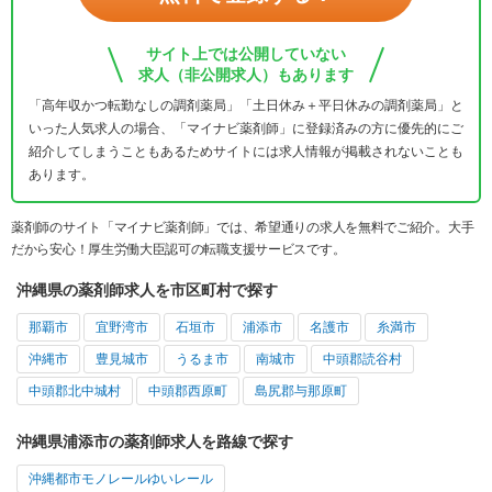
サイト上では公開していない
求人（非公開求人）もあります
「高年収かつ転勤なしの調剤薬局」「土日休み＋平日休みの調剤薬局」と
いった人気求人の場合、「マイナビ薬剤師」に登録済みの方に優先的にご
紹介してしまうこともあるためサイトには求人情報が掲載されないことも
あります。
薬剤師のサイト「マイナビ薬剤師」では、希望通りの求人を無料でご紹介。大手
だから安心！厚生労働大臣認可の転職支援サービスです。
沖縄県の薬剤師求人を市区町村で探す
那覇市
宜野湾市
石垣市
浦添市
名護市
糸満市
沖縄市
豊見城市
うるま市
南城市
中頭郡読谷村
中頭郡北中城村
中頭郡西原町
島尻郡与那原町
沖縄県浦添市の薬剤師求人を路線で探す
沖縄都市モノレールゆいレール