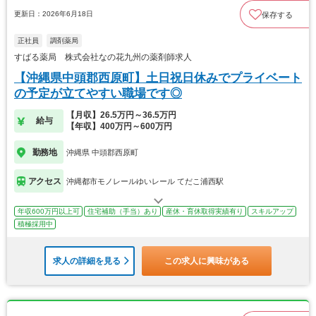
更新日：2026年6月18日
保存する
正社員
調剤薬局
すばる薬局 株式会社なの花九州の薬剤師求人
【沖縄県中頭郡西原町】土日祝日休みでプライベート
の予定が立てやすい職場です◎
【月収】26.5万円～36.5万円
給与
【年収】400万円～600万円
勤務地
沖縄県 中頭郡西原町
アクセス
沖縄都市モノレールゆいレール てだこ浦西駅
年収600万円以上可
住宅補助（手当）あり
産休・育休取得実績有り
スキルアップ
積極採用中
求人の詳細を見る
この求人に興味がある