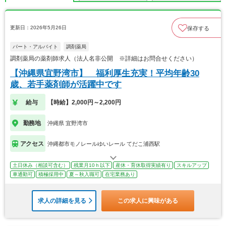
更新日：2026年5月26日
保存する
パート・アルバイト
調剤薬局
調剤薬局の薬剤師求人（法人名非公開 ※詳細はお問合せください）
【沖縄県宜野湾市】 福利厚生充実！平均年齢30
歳、若手薬剤師が活躍中です
給与
【時給】2,000円～2,200円
勤務地
沖縄県 宜野湾市
アクセス
沖縄都市モノレールゆいレール てだこ浦西駅
土日休み（相談可含む）
残業月10ｈ以下
産休・育休取得実績有り
スキルアップ
車通勤可
積極採用中
夏～秋入職可
在宅業務あり
求人の詳細を見る
この求人に興味がある