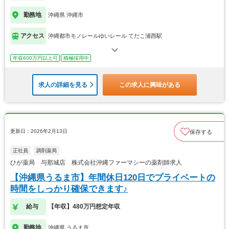
勤務地
沖縄県 沖縄市
アクセス
沖縄都市モノレールゆいレール てだこ浦西駅
年収600万円以上可
積極採用中
求人の詳細を見る
この求人に興味がある
更新日：2026年2月13日
保存する
正社員
調剤薬局
ひが薬局 与那城店 株式会社沖縄ファーマシーの薬剤師求人
【沖縄県うるま市】年間休日120日でプライベートの
時間をしっかり確保できます♪
給与
【年収】480万円想定年収
勤務地
沖縄県 うるま市