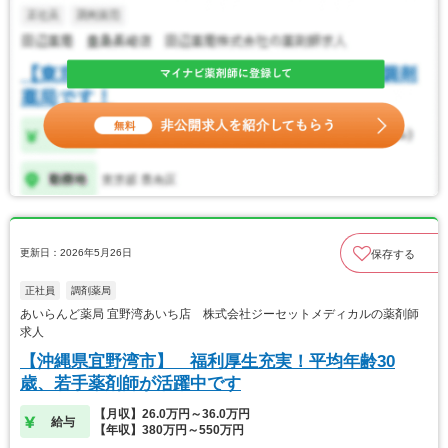
更新日：2026年5月26日
保存する
正社員
調剤薬局
あいらんど薬局 宜野湾あいち店 株式会社ジーセットメディカルの薬剤師
求人
【沖縄県宜野湾市】 福利厚生充実！平均年齢30
歳、若手薬剤師が活躍中です
【月収】26.0万円～36.0万円
給与
【年収】380万円～550万円