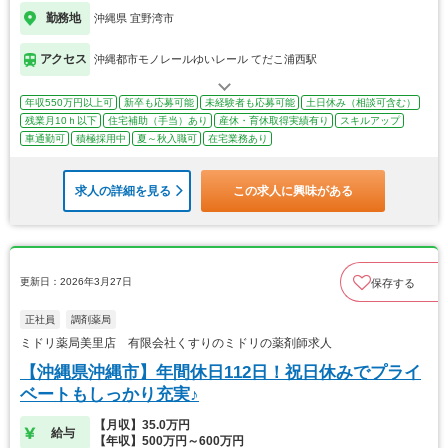
勤務地
沖縄県 宜野湾市
アクセス
沖縄都市モノレールゆいレール てだこ浦西駅
年収550万円以上可
新卒も応募可能
未経験者も応募可能
土日休み（相談可含む）
残業月10ｈ以下
住宅補助（手当）あり
産休・育休取得実績有り
スキルアップ
車通勤可
積極採用中
夏～秋入職可
在宅業務あり
求人の詳細を見る
この求人に興味がある
更新日：2026年3月27日
保存する
正社員
調剤薬局
ミドリ薬局美里店 有限会社くすりのミドリの薬剤師求人
【沖縄県沖縄市】年間休日112日！祝日休みでプライ
ベートもしっかり充実♪
【月収】35.0万円
給与
【年収】500万円～600万円