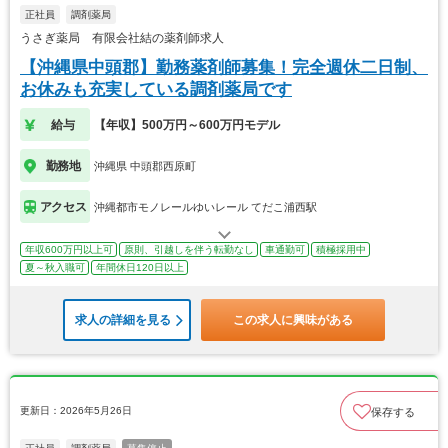
正社員
調剤薬局
うさぎ薬局 有限会社結の薬剤師求人
【沖縄県中頭郡】勤務薬剤師募集！完全週休二日制、
お休みも充実している調剤薬局です
給与
【年収】500万円～600万円モデル
勤務地
沖縄県 中頭郡西原町
アクセス
沖縄都市モノレールゆいレール てだこ浦西駅
年収600万円以上可
原則、引越しを伴う転勤なし
車通勤可
積極採用中
夏～秋入職可
年間休日120日以上
求人の詳細を見る
この求人に興味がある
更新日：2026年5月26日
保存する