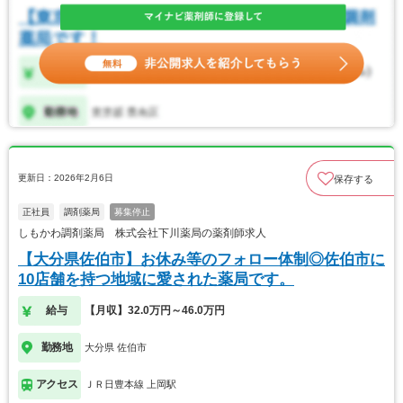
更新日：2026年2月6日
保存する
正社員
調剤薬局
募集停止
しもかわ調剤薬局 株式会社下川薬局の薬剤師求人
【大分県佐伯市】お休み等のフォロー体制◎佐伯市に
10店舗を持つ地域に愛された薬局です。
給与
【月収】32.0万円～46.0万円
勤務地
大分県 佐伯市
アクセス
ＪＲ日豊本線 上岡駅