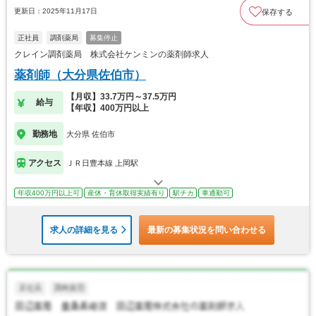
更新日：2025年11月17日
保存する
正社員
調剤薬局
募集停止
クレイン調剤薬局 株式会社ケンミンの薬剤師求人
薬剤師（大分県佐伯市）
【月収】33.7万円～37.5万円
給与
【年収】400万円以上
勤務地
大分県 佐伯市
アクセス
ＪＲ日豊本線 上岡駅
年収400万円以上可
産休・育休取得実績有り
駅チカ
車通勤可
求人の詳細を見る
最新の募集状況を問い合わせる