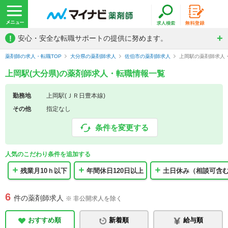
!
安心・安全な転職サポートの提供に努めます。
薬剤師の求人・転職TOP
大分県の薬剤師求人
佐伯市の薬剤師求人
上岡駅の薬剤師求人
上岡駅(大分県)の薬剤師求人・転職情報一覧
勤務地
上岡駅(ＪＲ日豊本線)
その他
指定なし
条件を変更する
人気のこだわり条件を追加する
残業月10ｈ以下
年間休日120日以上
土日休み（相談可含
6
件の薬剤師求人
※ 非公開求人を除く
おすすめ順
新着順
給与順