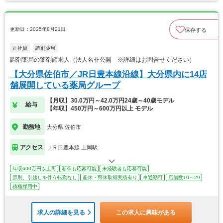
更新日：2025年8月21日
保存する
正社員
調剤薬局
調剤薬局の薬剤師求人（法人名非公開 ※詳細はお問合せください）
【大分県佐伯市／JR日豊本線沿線】大分県内に14店
舗展開している薬局グループ
【月収】30.0万円～42.0万円24歳～40歳モデル
給与
【年収】450万円～600万円以上 モデル
勤務地
大分県 佐伯市
アクセス
ＪＲ日豊本線 上岡駅
年収600万円以上可
新卒も応募可能
未経験者も応募可能
原則、引越しを伴う転勤なし
産休・育休取得実績有り
車通勤可
店舗数10～29
積極採用中
求人の詳細を見る
この求人に興味がある