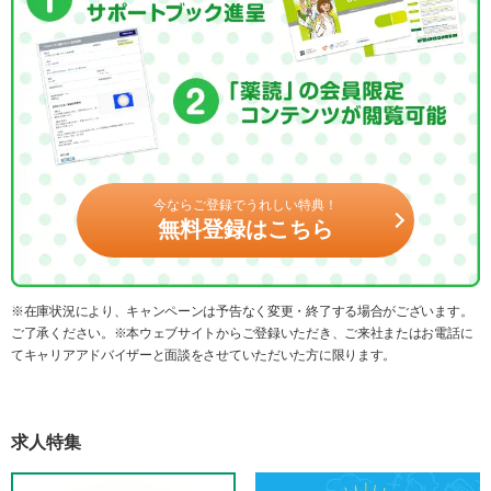
今ならご登録でうれしい特典！
無料登録はこちら
※在庫状況により、キャンペーンは予告なく変更・終了する場合がございます。
ご了承ください。※本ウェブサイトからご登録いただき、ご来社またはお電話に
てキャリアアドバイザーと面談をさせていただいた方に限ります。
求人特集