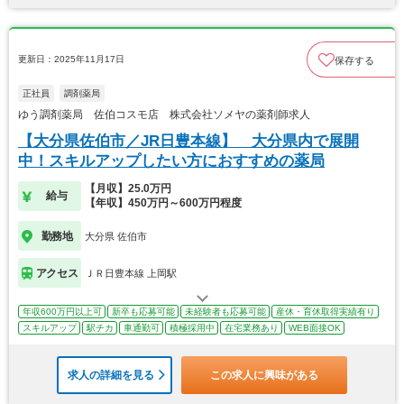
更新日：2025年11月17日
保存する
正社員
調剤薬局
ゆう調剤薬局 佐伯コスモ店 株式会社ソメヤの薬剤師求人
【大分県佐伯市／JR日豊本線】 大分県内で展開
中！スキルアップしたい方におすすめの薬局
【月収】25.0万円
給与
【年収】450万円～600万円程度
勤務地
大分県 佐伯市
アクセス
ＪＲ日豊本線 上岡駅
年収600万円以上可
新卒も応募可能
未経験者も応募可能
産休・育休取得実績有り
スキルアップ
駅チカ
車通勤可
積極採用中
在宅業務あり
WEB面接OK
求人の詳細を見る
この求人に興味がある