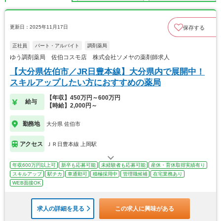
更新日：2025年11月17日
保存する
正社員
パート・アルバイト
調剤薬局
ゆう調剤薬局 佐伯コスモ店 株式会社ソメヤの薬剤師求人
【大分県佐伯市／JR日豊本線】大分県内で展開中！
スキルアップしたい方におすすめの薬局
【年収】450万円～600万円
給与
【時給】2,000円～
勤務地
大分県 佐伯市
アクセス
ＪＲ日豊本線 上岡駅
年収600万円以上可
新卒も応募可能
未経験者も応募可能
産休・育休取得実績有り
スキルアップ
駅チカ
車通勤可
積極採用中
管理職候補
在宅業務あり
WEB面接OK
求人の詳細を見る
この求人に興味がある