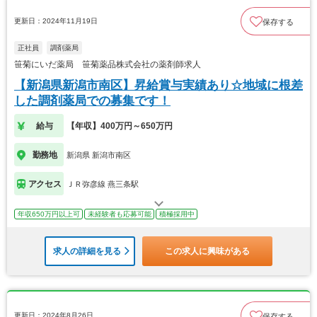
更新日：2024年11月19日
保存する
正社員
調剤薬局
笹菊にいだ薬局 笹菊薬品株式会社の薬剤師求人
【新潟県新潟市南区】昇給賞与実績あり☆地域に根差
した調剤薬局での募集です！
給与
【年収】400万円～650万円
勤務地
新潟県 新潟市南区
アクセス
ＪＲ弥彦線 燕三条駅
年収650万円以上可
未経験者も応募可能
積極採用中
求人の詳細を見る
この求人に興味がある
更新日：2024年8月26日
保存する