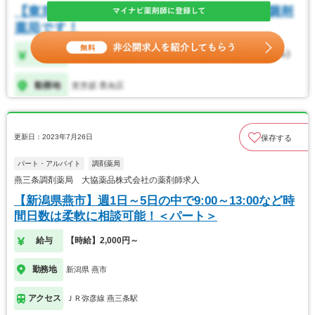
更新日：2023年7月26日
保存する
パート・アルバイト
調剤薬局
燕三条調剤薬局 大協薬品株式会社の薬剤師求人
【新潟県燕市】週1日～5日の中で9:00～13:00など時
間日数は柔軟に相談可能！＜パート＞
給与
【時給】2,000円～
勤務地
新潟県 燕市
アクセス
ＪＲ弥彦線 燕三条駅