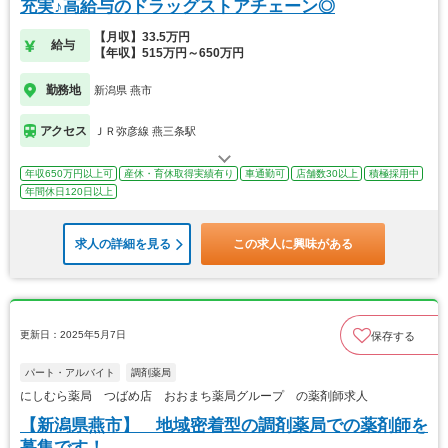
充実♪高給与のドラッグストアチェーン◎
【月収】33.5万円
給与
【年収】515万円～650万円
勤務地
新潟県 燕市
アクセス
ＪＲ弥彦線 燕三条駅
年収650万円以上可
産休・育休取得実績有り
車通勤可
店舗数30以上
積極採用中
年間休日120日以上
求人の詳細を見る
この求人に興味がある
更新日：2025年5月7日
保存する
パート・アルバイト
調剤薬局
にしむら薬局 つばめ店 おおまち薬局グループ の薬剤師求人
【新潟県燕市】 地域密着型の調剤薬局での薬剤師を
募集です！