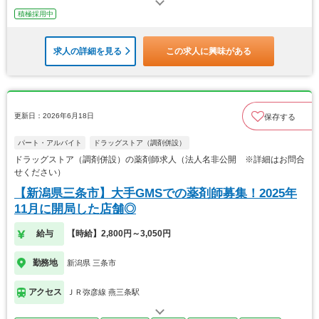
積極採用中
求人の詳細を見る
この求人に興味がある
更新日：2026年6月18日
保存する
パート・アルバイト
ドラッグストア（調剤併設）
ドラッグストア（調剤併設）の薬剤師求人（法人名非公開 ※詳細はお問合
せください）
【新潟県三条市】大手GMSでの薬剤師募集！2025年
11月に開局した店舗◎
給与
【時給】2,800円～3,050円
勤務地
新潟県 三条市
アクセス
ＪＲ弥彦線 燕三条駅