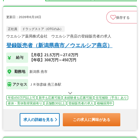
更新日：2026年6月18日
保存する
正社員
ドラッグストア（OTCのみ）
ウエルシア薬局株式会社 ウエルシア燕店の登録販売者の求人
登録販売者（新潟県燕市／ウエルシア燕店）
【月収】21.5万円～27.0万円
給与
【年収】308万円～450万円
勤務地
新潟県 燕市
アクセス
ＪＲ弥彦線 燕三条駅
年収450万円以上可
新卒も応募可能
未経験者も応募可能
住宅補助（手当）あり
産休・育休取得実績有り
店舗数30以上
登録販売者の求人
積極採用中
求人の詳細を見る
この求人に興味がある