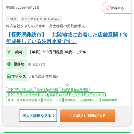
更新日：2026年5月21日
保存する
正社員
ドラッグストア（OTCのみ）
株式会社クスリのアオキ 井土巻店の薬剤師求人
【長野県諏訪市】 北陸地域に密着した店舗展開！毎
年成長している注目企業です。
給与
【年収】500万円程度 30歳～モデル
勤務地
新潟県 燕市
アクセス
ＪＲ弥彦線 燕三条駅
年収500万円以上可
新卒も応募可能
未経験者も応募可能
原則、引越しを伴う転勤なし
残業月10ｈ以下
住宅補助（手当）あり
産休・育休取得実績有り
スキルアップ
車通勤可
店舗数30以上
積極採用中
求人の詳細を見る
この求人に興味がある