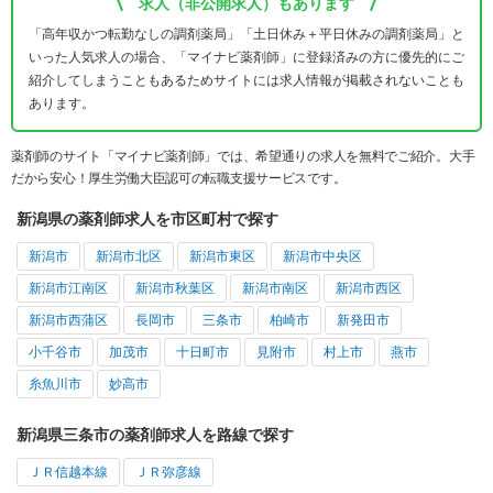
求人（非公開求人）もあります
「高年収かつ転勤なしの調剤薬局」「土日休み＋平日休みの調剤薬局」と
いった人気求人の場合、「マイナビ薬剤師」に登録済みの方に優先的にご
紹介してしまうこともあるためサイトには求人情報が掲載されないことも
あります。
薬剤師のサイト「マイナビ薬剤師」では、希望通りの求人を無料でご紹介。大手
だから安心！厚生労働大臣認可の転職支援サービスです。
新潟県の薬剤師求人を市区町村で探す
新潟市
新潟市北区
新潟市東区
新潟市中央区
新潟市江南区
新潟市秋葉区
新潟市南区
新潟市西区
新潟市西蒲区
長岡市
三条市
柏崎市
新発田市
小千谷市
加茂市
十日町市
見附市
村上市
燕市
糸魚川市
妙高市
新潟県三条市の薬剤師求人を路線で探す
ＪＲ信越本線
ＪＲ弥彦線