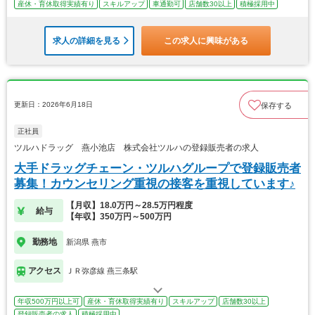
産休・育休取得実績有り
スキルアップ
車通勤可
店舗数30以上
積極採用中
求人の詳細を見る
この求人に興味がある
更新日：2026年6月18日
保存する
正社員
ツルハドラッグ 燕小池店 株式会社ツルハの登録販売者の求人
大手ドラッグチェーン・ツルハグループで登録販売者
募集！カウンセリング重視の接客を重視しています♪
【月収】18.0万円～28.5万円程度
給与
【年収】350万円～500万円
勤務地
新潟県 燕市
アクセス
ＪＲ弥彦線 燕三条駅
年収500万円以上可
産休・育休取得実績有り
スキルアップ
店舗数30以上
登録販売者の求人
積極採用中