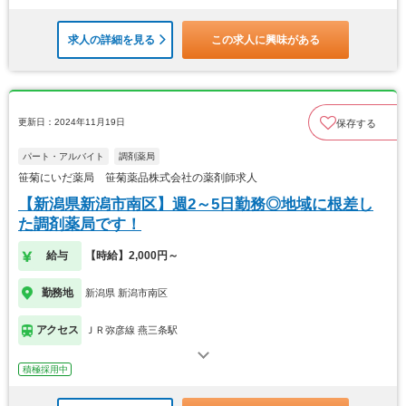
求人の詳細を見る
この求人に興味がある
更新日：2024年11月19日
保存する
パート・アルバイト
調剤薬局
笹菊にいだ薬局 笹菊薬品株式会社の薬剤師求人
【新潟県新潟市南区】週2～5日勤務◎地域に根差し
た調剤薬局です！
給与
【時給】2,000円～
勤務地
新潟県 新潟市南区
アクセス
ＪＲ弥彦線 燕三条駅
積極採用中