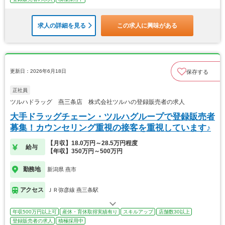
求人の詳細を見る
この求人に興味がある
更新日：2026年6月18日
保存する
正社員
ツルハドラッグ 燕三条店 株式会社ツルハの登録販売者の求人
大手ドラッグチェーン・ツルハグループで登録販売者
募集！カウンセリング重視の接客を重視しています♪
【月収】18.0万円～28.5万円程度
給与
【年収】350万円～500万円
勤務地
新潟県 燕市
アクセス
ＪＲ弥彦線 燕三条駅
年収500万円以上可
産休・育休取得実績有り
スキルアップ
店舗数30以上
登録販売者の求人
積極採用中