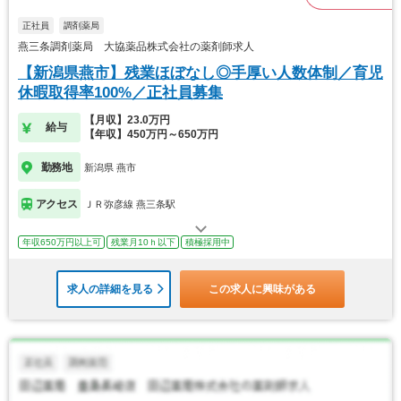
正社員
調剤薬局
燕三条調剤薬局 大協薬品株式会社の薬剤師求人
【新潟県燕市】残業ほぼなし◎手厚い人数体制／育児
休暇取得率100%／正社員募集
【月収】23.0万円
給与
【年収】450万円～650万円
勤務地
新潟県 燕市
アクセス
ＪＲ弥彦線 燕三条駅
年収650万円以上可
残業月10ｈ以下
積極採用中
求人の詳細を見る
この求人に興味がある