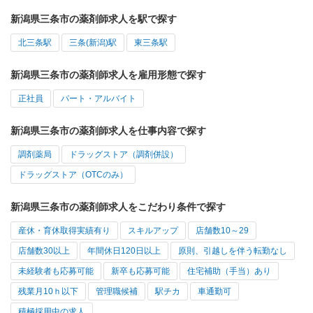
新潟県三条市の薬剤師求人を駅で探す
北三条駅
三条(新潟)駅
東三条駅
新潟県三条市の薬剤師求人を雇用形態で探す
正社員
パート・アルバイト
新潟県三条市の薬剤師求人を仕事内容で探す
調剤薬局
ドラッグストア（調剤併設）
ドラッグストア（OTCのみ）
新潟県三条市の薬剤師求人をこだわり条件で探す
産休・育休取得実績有り
スキルアップ
店舗数10～29
店舗数30以上
年間休日120日以上
原則、引越しを伴う転勤なし
未経験者も応募可能
新卒も応募可能
住宅補助（手当）あり
残業月10ｈ以下
管理職候補
駅チカ
車通勤可
積極採用中の求人