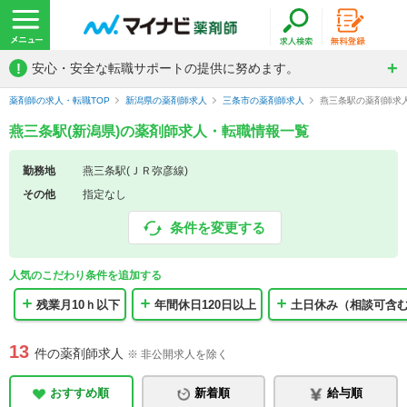
!
安心・安全な転職サポートの提供に努めます。
薬剤師の求人・転職TOP
新潟県の薬剤師求人
三条市の薬剤師求人
燕三条駅の薬剤師求
燕三条駅(新潟県)の薬剤師求人・転職情報一覧
勤務地
燕三条駅(ＪＲ弥彦線)
その他
指定なし
条件を変更する
人気のこだわり条件を追加する
残業月10ｈ以下
年間休日120日以上
土日休み（相談可含
13
件の薬剤師求人
※ 非公開求人を除く
おすすめ順
新着順
給与順