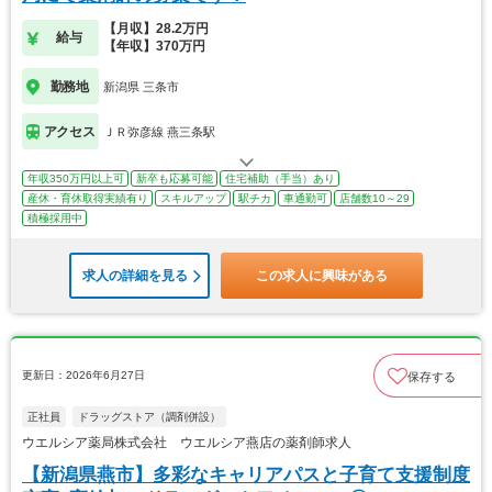
【月収】28.2万円
給与
【年収】370万円
勤務地
新潟県 三条市
アクセス
ＪＲ弥彦線 燕三条駅
年収350万円以上可
新卒も応募可能
住宅補助（手当）あり
産休・育休取得実績有り
スキルアップ
駅チカ
車通勤可
店舗数10～29
積極採用中
求人の詳細を見る
この求人に興味がある
更新日：2026年6月27日
保存する
正社員
ドラッグストア（調剤併設）
ウエルシア薬局株式会社 ウエルシア燕店の薬剤師求人
【新潟県燕市】多彩なキャリアパスと子育て支援制度