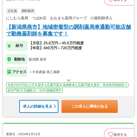
正社員
調剤薬局
にしむら薬局 つばめ店 おおまち薬局グループ の薬剤師求人
【新潟県燕市】地域密着型の調剤薬局車通勤可能店舗
で勤務薬剤師を募集です！
【月収】25.0万円～45.0万円程度
給与
【年収】400万円～720万円程度
勤務地
新潟県 燕市
アクセス
ＪＲ弥彦線 燕三条駅
年収700万円以上可
新卒も応募可能
未経験者も応募可能
産休・育休取得実績有り
総合門前
店舗数10～29
積極採用中
求人の詳細を見る
この求人に興味がある
更新日：2024年1月31日
保存する