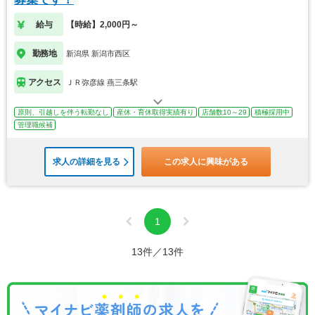
給与
【時給】2,000円～
勤務地
新潟県 新潟市西区
アクセス
ＪＲ弥彦線 燕三条駅
原則、引越しを伴う転勤なし
産休・育休取得実績有り
店舗数10～29
積極採用中
管理職候補
求人の詳細を見る
この求人に興味がある
1
13件／13件