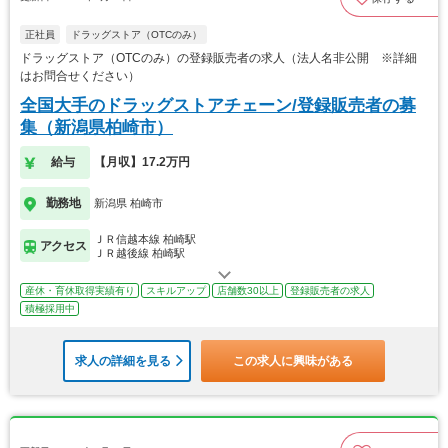
正社員
ドラッグストア（OTCのみ）
ドラッグストア（OTCのみ）の登録販売者の求人（法人名非公開 ※詳細
はお問合せください）
全国大手のドラッグストアチェーン/登録販売者の募
集（新潟県柏崎市）
給与
【月収】17.2万円
勤務地
新潟県 柏崎市
ＪＲ信越本線 柏崎駅
アクセス
ＪＲ越後線 柏崎駅
産休・育休取得実績有り
スキルアップ
店舗数30以上
登録販売者の求人
積極採用中
求人の詳細を見る
この求人に興味がある