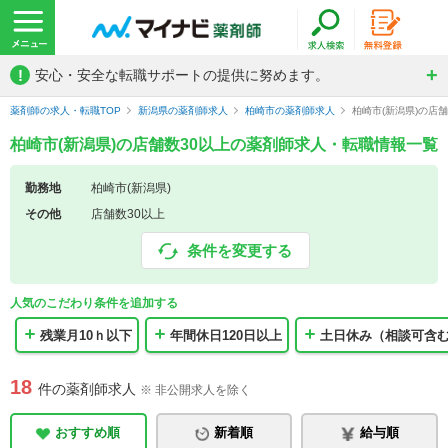
!
安心・安全な転職サポートの提供に努めます。
薬剤師の求人・転職TOP
新潟県の薬剤師求人
柏崎市の薬剤師求人
柏崎市(新潟県)の店
柏崎市(新潟県)の店舗数30以上の薬剤師求人・転職情報一覧
勤務地
柏崎市(新潟県)
その他
店舗数30以上
条件を変更する
人気のこだわり条件を追加する
残業月10ｈ以下
年間休日120日以上
土日休み（相談可含
18
件の薬剤師求人
※ 非公開求人を除く
おすすめ順
新着順
給与順