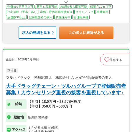
年収450万円以上可
新卒も応募可能
未経験者も応募可能
残業月10ｈ以下
住宅補助（手当）あり
産休・育休取得実績有り
スキルアップ
車通勤可
店舗数30以上
登録販売者の求人
積極採用中
管理職候補
求人の詳細を見る
この求人に興味がある
更新日：2026年6月18日
保存する
正社員
ツルハドラッグ 柏崎駅前店 株式会社ツルハの登録販売者の求人
大手ドラッグチェーン・ツルハグループで登録販売者
募集！カウンセリング重視の接客を重視しています♪
【月収】18.0万円～28.5万円程度
給与
【年収】350万円～500万円
勤務地
新潟県 柏崎市
ＪＲ信越本線 柏崎駅
アクセス
ＪＲ越後線 柏崎駅