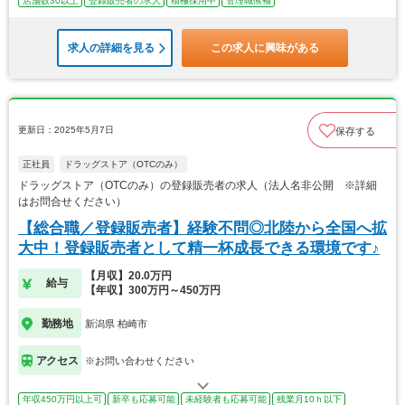
店舗数30以上
登録販売者の求人
積極採用中
管理職候補
求人の詳細を見る
この求人に興味がある
更新日：2025年5月7日
保存する
正社員
ドラッグストア（OTCのみ）
ドラッグストア（OTCのみ）の登録販売者の求人（法人名非公開 ※詳細
はお問合せください）
【総合職／登録販売者】経験不問◎北陸から全国へ拡
大中！登録販売者として精一杯成長できる環境です♪
【月収】20.0万円
給与
【年収】300万円～450万円
勤務地
新潟県 柏崎市
アクセス
※お問い合わせください
年収450万円以上可
新卒も応募可能
未経験者も応募可能
残業月10ｈ以下