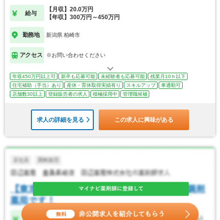
【月収】20.0万円
給与
【年収】300万円～450万円
勤務地
新潟県 柏崎市
アクセス
※お問い合わせください
年収450万円以上可
新卒も応募可能
未経験者も応募可能
残業月10ｈ以下
住宅補助（手当）あり
産休・育休取得実績有り
スキルアップ
車通勤可
店舗数30以上
登録販売者の求人
積極採用中
管理職候補
求人の詳細を見る
この求人に興味がある