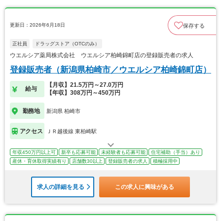
更新日：2026年6月18日
保存する
正社員
ドラッグストア（OTCのみ）
ウエルシア薬局株式会社 ウエルシア柏崎錦町店の登録販売者の求人
登録販売者（新潟県柏崎市／ウエルシア柏崎錦町店）
【月収】21.5万円～27.0万円
給与
【年収】308万円～450万円
勤務地
新潟県 柏崎市
アクセス
ＪＲ越後線 東柏崎駅
年収450万円以上可
新卒も応募可能
未経験者も応募可能
住宅補助（手当）あり
産休・育休取得実績有り
店舗数30以上
登録販売者の求人
積極採用中
求人の詳細を見る
この求人に興味がある