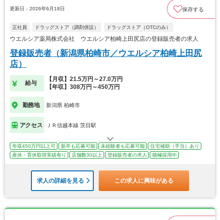
更新日：2026年6月18日
保存する
正社員
ドラッグストア（調剤併設）
ドラッグストア（OTCのみ）
ウエルシア薬局株式会社 ウエルシア柏崎上田尻店の登録販売者の求人
登録販売者（新潟県柏崎市／ウエルシア柏崎上田尻
店）
【月収】21.5万円～27.0万円
給与
【年収】308万円～450万円
勤務地
新潟県 柏崎市
アクセス
ＪＲ信越本線 茨目駅
年収450万円以上可
新卒も応募可能
未経験者も応募可能
住宅補助（手当）あり
産休・育休取得実績有り
店舗数30以上
登録販売者の求人
積極採用中
求人の詳細を見る
この求人に興味がある