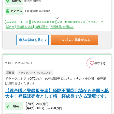
勤務地
新潟県 柏崎市
アクセス
ＪＲ越後線 東柏崎駅
年収600万円以上可
未経験者も応募可能
産休・育休取得実績有り
スキルアップ
駅チカ
店舗数30以上
積極採用中
年間休日120日以上
求人の詳細を見る
この求人に興味がある
更新日：2025年5月7日
保存する
正社員
ドラッグストア（OTCのみ）
ドラッグストア（OTCのみ）の登録販売者の求人（法人名非公開 ※詳細
はお問合せください）
【総合職／登録販売者】経験不問◎北陸から全国へ拡
大中！登録販売者として精一杯成長できる環境です♪
【月収】20.0万円
給与
【年収】300万円～450万円