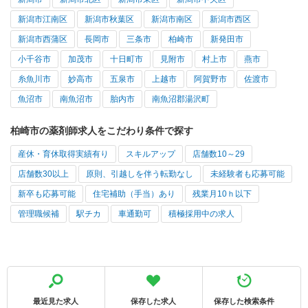
新潟市江南区
新潟市秋葉区
新潟市南区
新潟市西区
新潟市西蒲区
長岡市
三条市
柏崎市
新発田市
小千谷市
加茂市
十日町市
見附市
村上市
燕市
糸魚川市
妙高市
五泉市
上越市
阿賀野市
佐渡市
魚沼市
南魚沼市
胎内市
南魚沼郡湯沢町
柏崎市の薬剤師求人をこだわり条件で探す
産休・育休取得実績有り
スキルアップ
店舗数10～29
店舗数30以上
原則、引越しを伴う転勤なし
未経験者も応募可能
新卒も応募可能
住宅補助（手当）あり
残業月10ｈ以下
管理職候補
駅チカ
車通勤可
積極採用中の求人
最近見た求人
保存した求人
保存した検索条件