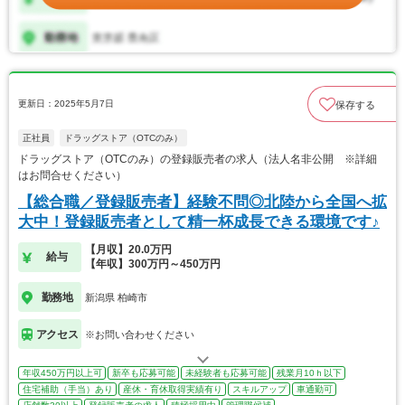
更新日：2025年5月7日
保存する
正社員
ドラッグストア（OTCのみ）
ドラッグストア（OTCのみ）の登録販売者の求人（法人名非公開 ※詳細
はお問合せください）
【総合職／登録販売者】経験不問◎北陸から全国へ拡
大中！登録販売者として精一杯成長できる環境です♪
【月収】20.0万円
給与
【年収】300万円～450万円
勤務地
新潟県 柏崎市
アクセス
※お問い合わせください
年収450万円以上可
新卒も応募可能
未経験者も応募可能
残業月10ｈ以下
住宅補助（手当）あり
産休・育休取得実績有り
スキルアップ
車通勤可