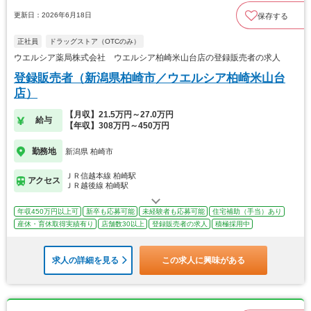
更新日：2026年6月18日
保存する
正社員
ドラッグストア（OTCのみ）
ウエルシア薬局株式会社 ウエルシア柏崎米山台店の登録販売者の求人
登録販売者（新潟県柏崎市／ウエルシア柏崎米山台
店）
【月収】21.5万円～27.0万円
給与
【年収】308万円～450万円
勤務地
新潟県 柏崎市
ＪＲ信越本線 柏崎駅
アクセス
ＪＲ越後線 柏崎駅
年収450万円以上可
新卒も応募可能
未経験者も応募可能
住宅補助（手当）あり
産休・育休取得実績有り
店舗数30以上
登録販売者の求人
積極採用中
求人の詳細を見る
この求人に興味がある