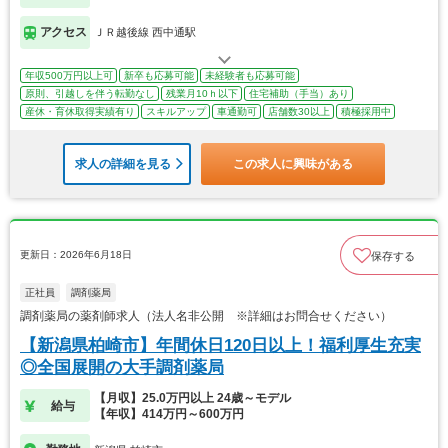
アクセス
ＪＲ越後線 西中通駅
年収500万円以上可
新卒も応募可能
未経験者も応募可能
原則、引越しを伴う転勤なし
残業月10ｈ以下
住宅補助（手当）あり
産休・育休取得実績有り
スキルアップ
車通勤可
店舗数30以上
積極採用中
求人の詳細を見る
この求人に興味がある
更新日：2026年6月18日
保存する
正社員
調剤薬局
調剤薬局の薬剤師求人（法人名非公開 ※詳細はお問合せください）
【新潟県柏崎市】年間休日120日以上！福利厚生充実
◎全国展開の大手調剤薬局
【月収】25.0万円以上 24歳～モデル
給与
【年収】414万円～600万円