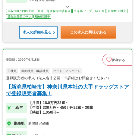
年収500万円以上可
産休・育休取得実績有り
スキルアップ
駅チカ
店舗数30以上
登録販売者の求人
積極採用中
求人の詳細を見る
この求人に興味がある
更新日：2026年6月18日
保存する
正社員
契約社員・嘱託社員
パート・アルバイト
登録販売者の求人（法人名非公開 ※詳細はお問合せください）
【新潟県柏崎市】神奈川県本社の大手ドラッグストア
で登録販売者募集！
【月収】18.0万円22歳～
給与
【年収】330万円～450万円22歳～30歳
【時給】1,050円～
勤務地
新潟県 柏崎市