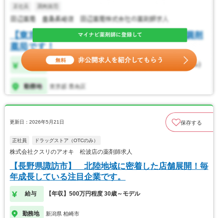
更新日：2026年5月21日
保存する
正社員
ドラッグストア（OTCのみ）
株式会社クスリのアオキ 松波店の薬剤師求人
【長野県諏訪市】 北陸地域に密着した店舗展開！毎
年成長している注目企業です。
給与
【年収】500万円程度 30歳～モデル
勤務地
新潟県 柏崎市