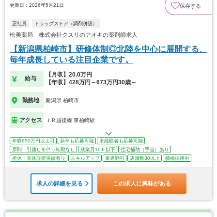
更新日：2026年5月21日
保存する
正社員
ドラッグストア（調剤併設）
松美薬局 株式会社クスリのアオキの薬剤師求人
【新潟県柏崎市】研修体制◎北陸を中心に展開する、
毎年成長している注目企業です。
【月収】20.0万円
給与
【年収】428万円～673万円30歳～
勤務地
新潟県 柏崎市
アクセス
ＪＲ越後線 東柏崎駅
年収650万円以上可
新卒も応募可能
未経験者も応募可能
原則、引越しを伴う転勤なし
残業月10ｈ以下
住宅補助（手当）あり
産休・育休取得実績有り
スキルアップ
車通勤可
店舗数30以上
積極採用中
求人の詳細を見る
この求人に興味がある