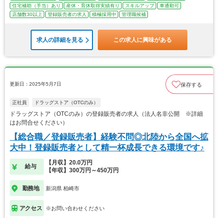
住宅補助（手当）あり
産休・育休取得実績有り
スキルアップ
車通勤可
店舗数30以上
登録販売者の求人
積極採用中
管理職候補
求人の詳細を見る
この求人に興味がある
更新日：2025年5月7日
保存する
正社員
ドラッグストア（OTCのみ）
ドラッグストア（OTCのみ）の登録販売者の求人（法人名非公開 ※詳細
はお問合せください）
【総合職／登録販売者】経験不問◎北陸から全国へ拡
大中！登録販売者として精一杯成長できる環境です♪
【月収】20.0万円
給与
【年収】300万円～450万円
勤務地
新潟県 柏崎市
アクセス
※お問い合わせください