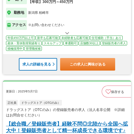
【年収】300万円～450万円
勤務地
新潟県 柏崎市
アクセス
※お問い合わせください
年収450万円以上可
新卒も応募可能
未経験者も応募可能
住宅補助（手当）あり
産休・育休取得実績有り
スキルアップ
車通勤可
店舗数30以上
登録販売者の求人
積極採用中
管理職候補
求人の詳細を見る
この求人に興味がある
更新日：2025年5月7日
保存する
正社員
ドラッグストア（OTCのみ）
ドラッグストア（OTCのみ）の登録販売者の求人（法人名非公開 ※詳細
はお問合せください）
【総合職／登録販売者】経験不問◎北陸から全国へ拡
大中！登録販売者として精一杯成長できる環境です♪