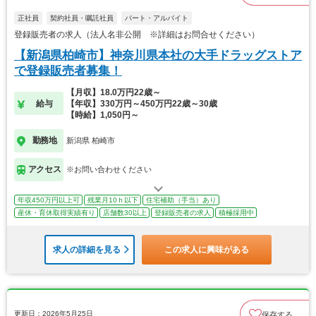
正社員
契約社員・嘱託社員
パート・アルバイト
登録販売者の求人（法人名非公開 ※詳細はお問合せください）
【新潟県柏崎市】神奈川県本社の大手ドラッグストア
で登録販売者募集！
【月収】18.0万円22歳～
給与
【年収】330万円～450万円22歳～30歳
【時給】1,050円～
勤務地
新潟県 柏崎市
アクセス
※お問い合わせください
年収450万円以上可
残業月10ｈ以下
住宅補助（手当）あり
産休・育休取得実績有り
店舗数30以上
登録販売者の求人
積極採用中
求人の詳細を見る
この求人に興味がある
更新日：2026年5月25日
保存する