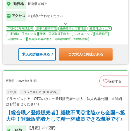
勤務地
新潟県 柏崎市
アクセス
※お問い合わせください
年収450万円以上可
新卒も応募可能
未経験者も応募可能
残業月10ｈ以下
住宅補助（手当）あり
産休・育休取得実績有り
スキルアップ
車通勤可
店舗数30以上
登録販売者の求人
積極採用中
管理職候補
求人の詳細を見る
この求人に興味がある
更新日：2025年5月7日
保存する
正社員
ドラッグストア（OTCのみ）
ドラッグストア（OTCのみ）の登録販売者の求人（法人名非公開 ※詳細
はお問合せください）
【総合職／登録販売者】経験不問◎北陸から全国へ拡
大中！登録販売者として精一杯成長できる環境です♪
【月収】20.0万円
給与