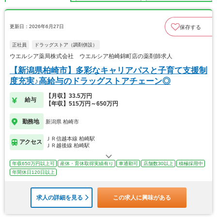
更新日：2026年6月27日
保存する
正社員
ドラッグストア（調剤併設）
ウエルシア薬局株式会社 ウエルシア柏崎錦町店の薬剤師求人
【新潟県柏崎市】多彩なキャリアパスと子育て支援制
度充実♪高給与のドラッグストアチェーン◎
【月収】33.5万円
給与
【年収】515万円～650万円
勤務地
新潟県 柏崎市
ＪＲ信越本線 柏崎駅
アクセス
ＪＲ越後線 柏崎駅
年収650万円以上可
産休・育休取得実績有り
車通勤可
店舗数30以上
積極採用中
年間休日120日以上
求人の詳細を見る
この求人に興味がある