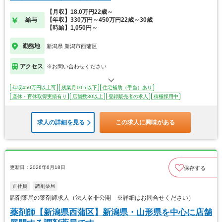
【月収】18.0万円22歳～
給与
【年収】330万円～450万円22歳～30歳
【時給】1,050円～
勤務地
新潟県 新潟市西蒲区
アクセス
※お問い合わせください
年収450万円以上可
残業月10ｈ以下
住宅補助（手当）あり
産休・育休取得実績有り
店舗数30以上
登録販売者の求人
積極採用中
求人の詳細を見る
この求人に興味がある
更新日：2026年6月18日
保存する
正社員
調剤薬局
調剤薬局の薬剤師求人（法人名非公開 ※詳細はお問合せください）
薬剤師【新潟県西蒲区】新潟県・山形県を中心に店舗