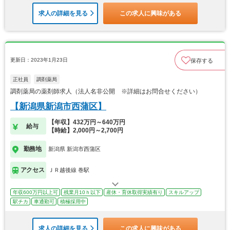
求人の詳細を見る
この求人に興味がある
更新日：2023年1月23日
保存する
正社員
調剤薬局
調剤薬局の薬剤師求人（法人名非公開 ※詳細はお問合せください）
【新潟県新潟市西蒲区】
【年収】432万円～640万円
給与
【時給】2,000円～2,700円
勤務地
新潟県 新潟市西蒲区
アクセス
ＪＲ越後線 巻駅
年収600万円以上可
残業月10ｈ以下
産休・育休取得実績有り
スキルアップ
駅チカ
車通勤可
積極採用中
求人の詳細を見る
この求人に興味がある