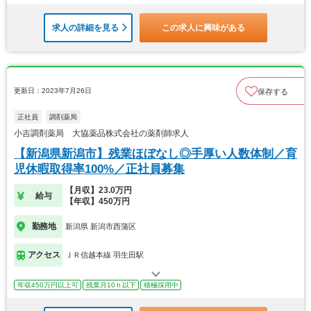
求人の詳細を見る
この求人に興味がある
更新日：2023年7月26日
保存する
正社員
調剤薬局
小吉調剤薬局 大協薬品株式会社の薬剤師求人
【新潟県新潟市】残業ほぼなし◎手厚い人数体制／育
児休暇取得率100%／正社員募集
【月収】23.0万円
給与
【年収】450万円
勤務地
新潟県 新潟市西蒲区
アクセス
ＪＲ信越本線 羽生田駅
年収450万円以上可
残業月10ｈ以下
積極採用中