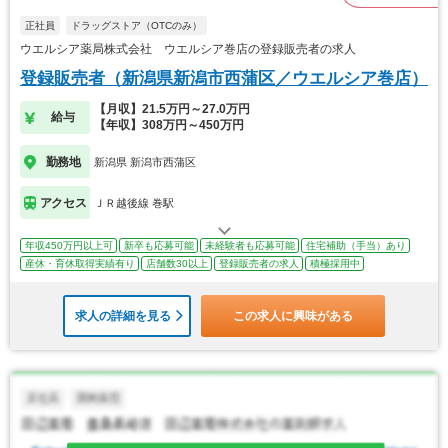
正社員
ドラッグストア（OTCのみ）
ウエルシア薬局株式会社 ウエルシア巻店の登録販売者の求人
登録販売者（新潟県新潟市西蒲区／ウエルシア巻店）
【月収】21.5万円～27.0万円
給与
【年収】308万円～450万円
勤務地
新潟県 新潟市西蒲区
アクセス
ＪＲ越後線 巻駅
年収450万円以上可
新卒も応募可能
未経験者も応募可能
住宅補助（手当）あり
産休・育休取得実績有り
店舗数30以上
登録販売者の求人
積極採用中
求人の詳細を見る
この求人に興味がある