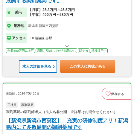
展開する調剤薬局です。
【月収】25.3万円～45.5万円
給与
【年収】400万円～580万円
勤務地
新潟県 新潟市西蒲区
アクセス
ＪＲ越後線 巻駅
年収550万円以上可
原則、引越しを伴う転勤なし
駅チカ
積極採用中
求人の詳細を見る
この求人に興味がある
更新日：2026年5月26日
保存する
正社員
調剤薬局
調剤薬局の薬剤師求人（法人名非公開 ※詳細はお問合せください）
【新潟県新潟市西蒲区】 充実の研修制度アリ！新潟
県内にて多数展開の調剤薬局です