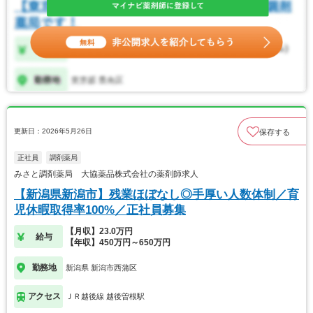
更新日：2026年5月26日
保存する
正社員
調剤薬局
みさと調剤薬局 大協薬品株式会社の薬剤師求人
【新潟県新潟市】残業ほぼなし◎手厚い人数体制／育
児休暇取得率100%／正社員募集
【月収】23.0万円
給与
【年収】450万円～650万円
勤務地
新潟県 新潟市西蒲区
アクセス
ＪＲ越後線 越後曽根駅