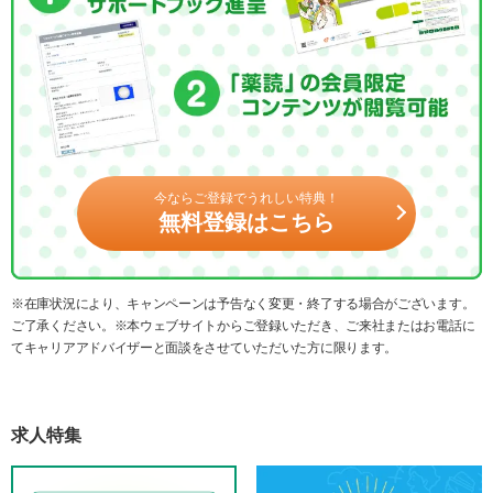
今ならご登録でうれしい特典！
無料登録はこちら
※在庫状況により、キャンペーンは予告なく変更・終了する場合がございます。
ご了承ください。※本ウェブサイトからご登録いただき、ご来社またはお電話に
てキャリアアドバイザーと面談をさせていただいた方に限ります。
求人特集