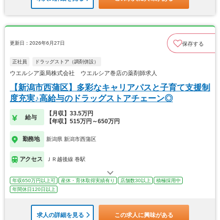
更新日：2026年6月27日
保存する
正社員
ドラッグストア（調剤併設）
ウエルシア薬局株式会社 ウエルシア巻店の薬剤師求人
【新潟市西蒲区】多彩なキャリアパスと子育て支援制
度充実♪高給与のドラッグストアチェーン◎
【月収】33.5万円
給与
【年収】515万円～650万円
勤務地
新潟県 新潟市西蒲区
アクセス
ＪＲ越後線 巻駅
年収650万円以上可
産休・育休取得実績有り
店舗数30以上
積極採用中
年間休日120日以上
求人の詳細を見る
この求人に興味がある