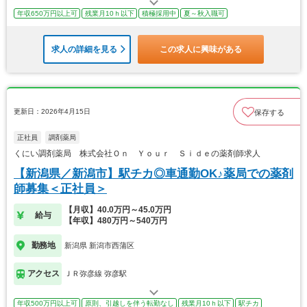
年収650万円以上可
残業月10ｈ以下
積極採用中
夏～秋入職可
求人の詳細を見る
この求人に興味がある
更新日：2026年4月15日
保存する
正社員
調剤薬局
くにい調剤薬局 株式会社Ｏｎ Ｙｏｕｒ Ｓｉｄｅの薬剤師求人
【新潟県／新潟市】駅チカ◎車通勤OK♪薬局での薬剤
師募集＜正社員＞
【月収】40.0万円～45.0万円
給与
【年収】480万円～540万円
勤務地
新潟県 新潟市西蒲区
アクセス
ＪＲ弥彦線 弥彦駅
年収500万円以上可
原則、引越しを伴う転勤なし
残業月10ｈ以下
駅チカ