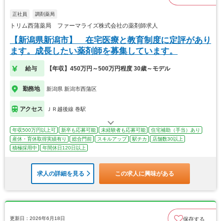
正社員
調剤薬局
トリム西蒲薬局 ファーマライズ株式会社の薬剤師求人
【新潟県新潟市】 在宅医療と教育制度に定評があり
ます。成長したい薬剤師を募集しています。
給与
【年収】450万円～500万円程度 30歳～モデル
勤務地
新潟県 新潟市西蒲区
アクセス
ＪＲ越後線 巻駅
年収500万円以上可
新卒も応募可能
未経験者も応募可能
住宅補助（手当）あり
産休・育休取得実績有り
総合門前
スキルアップ
駅チカ
店舗数30以上
積極採用中
年間休日120日以上
求人の詳細を見る
この求人に興味がある
更新日：2026年6月18日
保存する