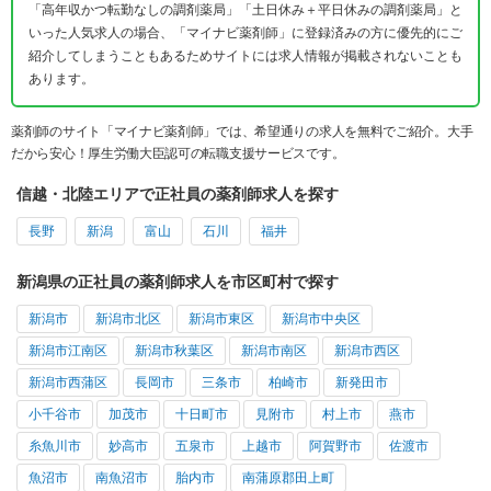
「高年収かつ転勤なしの調剤薬局」「土日休み＋平日休みの調剤薬局」と
いった人気求人の場合、「マイナビ薬剤師」に登録済みの方に優先的にご
紹介してしまうこともあるためサイトには求人情報が掲載されないことも
あります。
薬剤師のサイト「マイナビ薬剤師」では、希望通りの求人を無料でご紹介。大手
だから安心！厚生労働大臣認可の転職支援サービスです。
信越・北陸エリアで正社員の薬剤師求人を探す
長野
新潟
富山
石川
福井
新潟県の正社員の薬剤師求人を市区町村で探す
新潟市
新潟市北区
新潟市東区
新潟市中央区
新潟市江南区
新潟市秋葉区
新潟市南区
新潟市西区
新潟市西蒲区
長岡市
三条市
柏崎市
新発田市
小千谷市
加茂市
十日町市
見附市
村上市
燕市
糸魚川市
妙高市
五泉市
上越市
阿賀野市
佐渡市
魚沼市
南魚沼市
胎内市
南蒲原郡田上町