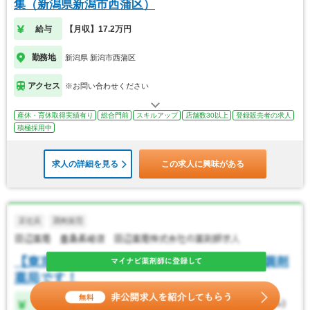
集（新潟県新潟市西蒲区）
給与
【月収】17.2万円
勤務地
新潟県 新潟市西蒲区
アクセス
※お問い合わせください
産休・育休取得実績有り
総合門前
スキルアップ
店舗数30以上
登録販売者の求人
積極採用中
求人の詳細を見る
この求人に興味がある