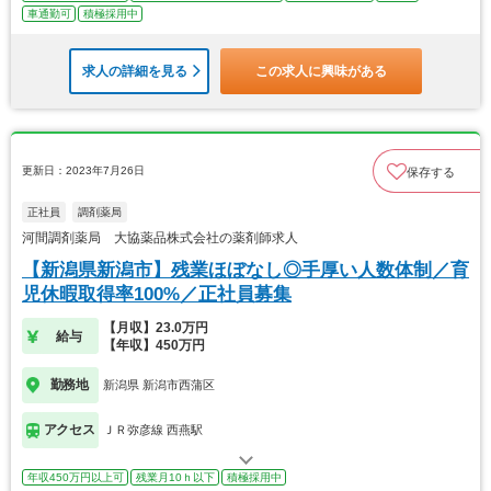
車通勤可
積極採用中
求人の詳細を見る
この求人に興味がある
更新日：2023年7月26日
保存する
正社員
調剤薬局
河間調剤薬局 大協薬品株式会社の薬剤師求人
【新潟県新潟市】残業ほぼなし◎手厚い人数体制／育
児休暇取得率100%／正社員募集
【月収】23.0万円
給与
【年収】450万円
勤務地
新潟県 新潟市西蒲区
アクセス
ＪＲ弥彦線 西燕駅
年収450万円以上可
残業月10ｈ以下
積極採用中