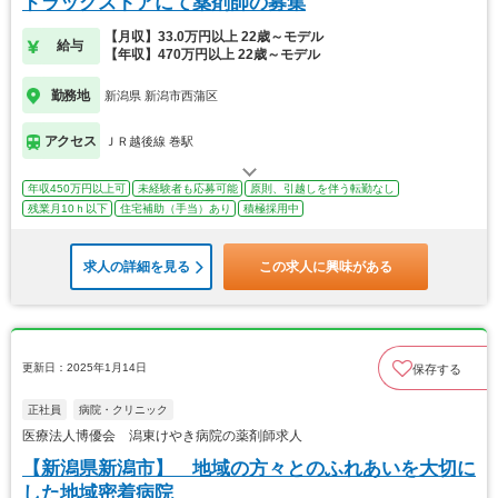
ドラッグストアにて薬剤師の募集
【月収】33.0万円以上 22歳～モデル
給与
【年収】470万円以上 22歳～モデル
勤務地
新潟県 新潟市西蒲区
アクセス
ＪＲ越後線 巻駅
年収450万円以上可
未経験者も応募可能
原則、引越しを伴う転勤なし
残業月10ｈ以下
住宅補助（手当）あり
積極採用中
求人の詳細を見る
この求人に興味がある
更新日：2025年1月14日
保存する
正社員
病院・クリニック
医療法人博優会 潟東けやき病院の薬剤師求人
【新潟県新潟市】 地域の方々とのふれあいを大切に
した地域密着病院