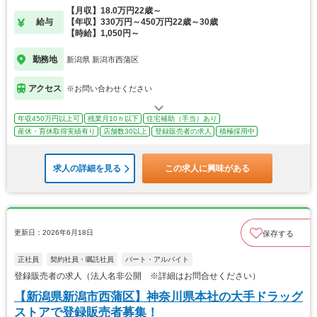
【月収】18.0万円22歳～
給与
【年収】330万円～450万円22歳～30歳
【時給】1,050円～
勤務地
新潟県 新潟市西蒲区
アクセス
※お問い合わせください
年収450万円以上可
残業月10ｈ以下
住宅補助（手当）あり
産休・育休取得実績有り
店舗数30以上
登録販売者の求人
積極採用中
求人の詳細を見る
この求人に興味がある
更新日：2026年6月18日
保存する
正社員
契約社員・嘱託社員
パート・アルバイト
登録販売者の求人（法人名非公開 ※詳細はお問合せください）
【新潟県新潟市西蒲区】神奈川県本社の大手ドラッグ
ストアで登録販売者募集！