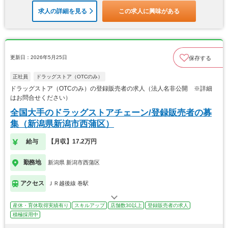
求人の詳細を見る
この求人に興味がある
更新日：2026年5月25日
保存する
正社員
ドラッグストア（OTCのみ）
ドラッグストア（OTCのみ）の登録販売者の求人（法人名非公開 ※詳細
はお問合せください）
全国大手のドラッグストアチェーン/登録販売者の募
集（新潟県新潟市西蒲区）
給与
【月収】17.2万円
勤務地
新潟県 新潟市西蒲区
アクセス
ＪＲ越後線 巻駅
産休・育休取得実績有り
スキルアップ
店舗数30以上
登録販売者の求人
積極採用中