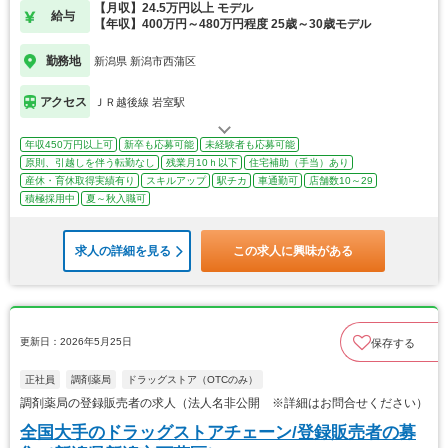
【月収】24.5万円以上 モデル
給与
【年収】400万円～480万円程度 25歳～30歳モデル
勤務地
新潟県 新潟市西蒲区
アクセス
ＪＲ越後線 岩室駅
年収450万円以上可
新卒も応募可能
未経験者も応募可能
原則、引越しを伴う転勤なし
残業月10ｈ以下
住宅補助（手当）あり
産休・育休取得実績有り
スキルアップ
駅チカ
車通勤可
店舗数10～29
積極採用中
夏～秋入職可
求人の詳細を見る
この求人に興味がある
更新日：2026年5月25日
保存する
正社員
調剤薬局
ドラッグストア（OTCのみ）
調剤薬局の登録販売者の求人（法人名非公開 ※詳細はお問合せください）
全国大手のドラッグストアチェーン/登録販売者の募