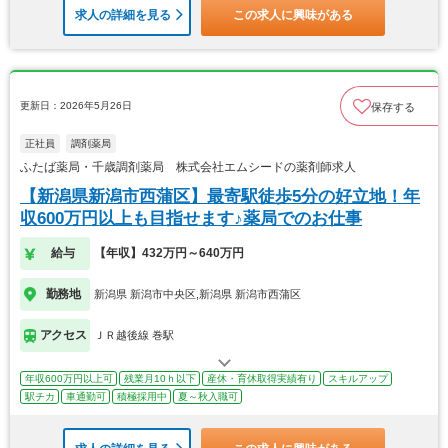
求人の詳細を見る
この求人に興味がある
更新日：2026年5月26日
保存する
正社員
調剤薬局
ふたば薬局・千歳調剤薬局 株式会社エムシードの薬剤師求人
【新潟県新潟市西蒲区】最寄駅徒歩5分の好立地！年
収600万円以上も目指せます♪薬局でのお仕事
給与
【年収】432万円～640万円
勤務地
新潟県 新潟市中央区,新潟県 新潟市西蒲区
アクセス
ＪＲ越後線 巻駅
年収600万円以上可
残業月10ｈ以下
産休・育休取得実績有り
スキルアップ
駅チカ
車通勤可
積極採用中
夏～秋入職可