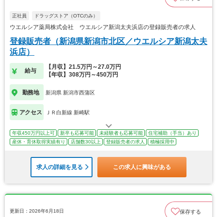
正社員
ドラッグストア（OTCのみ）
ウエルシア薬局株式会社 ウエルシア新潟太夫浜店の登録販売者の求人
登録販売者（新潟県新潟市北区／ウエルシア新潟太夫
浜店）
【月収】21.5万円～27.0万円
給与
【年収】308万円～450万円
勤務地
新潟県 新潟市西蒲区
アクセス
ＪＲ白新線 新崎駅
年収450万円以上可
新卒も応募可能
未経験者も応募可能
住宅補助（手当）あり
産休・育休取得実績有り
店舗数30以上
登録販売者の求人
積極採用中
求人の詳細を見る
この求人に興味がある
更新日：2026年6月18日
保存する