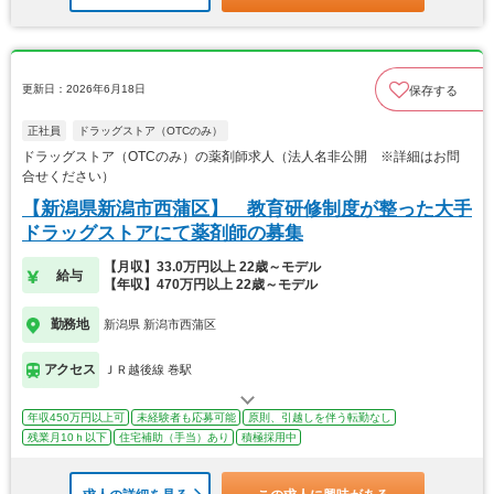
更新日：2026年6月18日
保存する
正社員
ドラッグストア（OTCのみ）
ドラッグストア（OTCのみ）の薬剤師求人（法人名非公開 ※詳細はお問
合せください）
【新潟県新潟市西蒲区】 教育研修制度が整った大手
ドラッグストアにて薬剤師の募集
【月収】33.0万円以上 22歳～モデル
給与
【年収】470万円以上 22歳～モデル
勤務地
新潟県 新潟市西蒲区
アクセス
ＪＲ越後線 巻駅
年収450万円以上可
未経験者も応募可能
原則、引越しを伴う転勤なし
残業月10ｈ以下
住宅補助（手当）あり
積極採用中