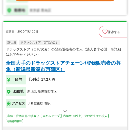
更新日：2026年5月25日
保存する
正社員
ドラッグストア（OTCのみ）
ドラッグストア（OTCのみ）の登録販売者の求人（法人名非公開 ※詳細
はお問合せください）
全国大手のドラッグストアチェーン/登録販売者の募
集（新潟県新潟市西蒲区）
給与
【月収】17.2万円
勤務地
新潟県 新潟市西蒲区
アクセス
ＪＲ越後線 巻駅
産休・育休取得実績有り
スキルアップ
店舗数30以上
登録販売者の求人
積極採用中