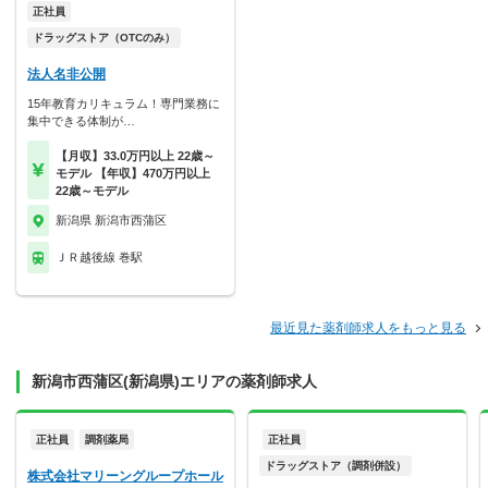
正社員
ドラッグストア（OTCのみ）
法人名非公開
15年教育カリキュラム！専門業務に
集中できる体制が…
【月収】33.0万円以上 22歳～
モデル 【年収】470万円以上
22歳～モデル
新潟県 新潟市西蒲区
ＪＲ越後線 巻駅
最近見た薬剤師求人をもっと見る
新潟市西蒲区(新潟県)エリアの薬剤師求人
正社員
調剤薬局
正社員
ドラッグストア（調剤併設）
株式会社マリーングループホール