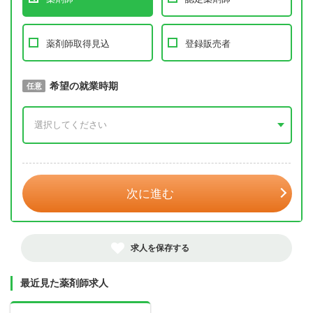
薬剤師取得見込
登録販売者
取得予定年
希望の就業時期
必須
任意
年 3月
次に進む
求人を保存する
最近見た薬剤師求人