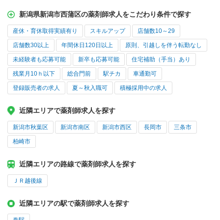
新潟県新潟市西蒲区の薬剤師求人をこだわり条件で探す
産休・育休取得実績有り
スキルアップ
店舗数10～29
店舗数30以上
年間休日120日以上
原則、引越しを伴う転勤なし
未経験者も応募可能
新卒も応募可能
住宅補助（手当）あり
残業月10ｈ以下
総合門前
駅チカ
車通勤可
登録販売者の求人
夏～秋入職可
積極採用中の求人
近隣エリアで薬剤師求人を探す
新潟市秋葉区
新潟市南区
新潟市西区
長岡市
三条市
柏崎市
近隣エリアの路線で薬剤師求人を探す
ＪＲ越後線
近隣エリアの駅で薬剤師求人を探す