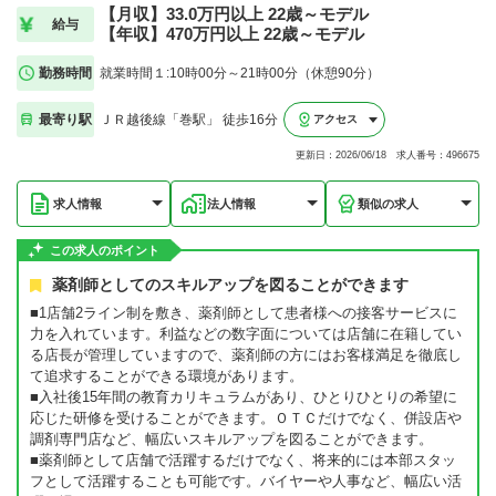
【月収】33.0万円以上 22歳～モデル
給与
【年収】470万円以上 22歳～モデル
勤務時間
就業時間１:10時00分～21時00分（休憩90分）
最寄り駅
ＪＲ越後線「巻駅」 徒歩16分
アクセス
更新日：2026/06/18 求人番号：496675
求人情報
法人情報
類似の求人
この求人のポイント
薬剤師としてのスキルアップを図ることができます
■1店舗2ライン制を敷き、薬剤師として患者様への接客サービスに
力を入れています。利益などの数字面については店舗に在籍してい
る店長が管理していますので、薬剤師の方にはお客様満足を徹底し
て追求することができる環境があります。
■入社後15年間の教育カリキュラムがあり、ひとりひとりの希望に
応じた研修を受けることができます。ＯＴＣだけでなく、併設店や
調剤専門店など、幅広いスキルアップを図ることができます。
■薬剤師として店舗で活躍するだけでなく、将来的には本部スタッ
フとして活躍することも可能です。バイヤーや人事など、幅広い活