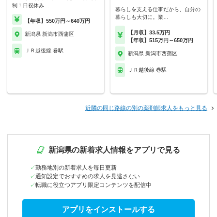
制！日祝休み…
暮らしを支える仕事だから、自分の
暮らしも大切に。業…
【年収】550万円～640万円
【月収】33.5万円
新潟県 新潟市西蒲区
【年収】515万円～650万円
ＪＲ越後線 巻駅
新潟県 新潟市西蒲区
ＪＲ越後線 巻駅
近隣の同じ路線の別の薬剤師求人をもっと見る
新潟県の新着求人情報をアプリで見る
勤務地別の新着求人を毎日更新
通知設定でおすすめの求人を見逃さない
転職に役立つアプリ限定コンテンツを配信中
アプリをインストールする