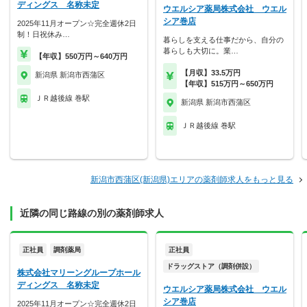
ディングス 名称未定
ウエルシア薬局株式会社 ウエル
シア巻店
2025年11月オープン☆完全週休2日
制！日祝休み…
暮らしを支える仕事だから、自分の
暮らしも大切に。業…
【年収】550万円～640万円
【月収】33.5万円
新潟県 新潟市西蒲区
【年収】515万円～650万円
ＪＲ越後線 巻駅
新潟県 新潟市西蒲区
ＪＲ越後線 巻駅
新潟市西蒲区(新潟県)エリアの薬剤師求人をもっと見る
近隣の同じ路線の別の薬剤師求人
正社員
調剤薬局
正社員
ドラッグストア（調剤併設）
株式会社マリーングループホール
ディングス 名称未定
ウエルシア薬局株式会社 ウエル
シア巻店
2025年11月オープン☆完全週休2日