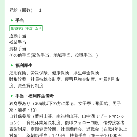
昇給（回数）：1
手当
住宅補助（手当）あり
通勤手当
残業手当
資格手当
その他手当(家族手当、地域手当、役職手当、)
福利厚生
雇用保険、労災保険、健康保険、厚生年金保険
財形貯蓄、社員持株会制度、慶弔見舞金制度、社員割引制
度、資金貸付制度
手当・福利厚生備考
独身寮あり（30歳以下の方に限る。女子寮：飛田給、男子
寮：浦和・柏）
自社保養所（蓼科山荘、南箱根山荘、山中湖リゾートマンシ
ョン）、育児休業延長制度、復職フォロー制度、優秀接客者
表彰制度、定期健康診断、社員親睦会、退職金（在職4年以上
対象）、薬剤師手当：12万円、扶養手当（第一子10,000円、