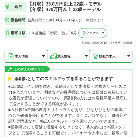
【月収】33.0万円以上 22歳～モデル
給与
【年収】470万円以上 22歳～モデル
勤務時間
就業時間１:10時00分～21時00分（休憩90分）
最寄り駅
ＪＲ越後線「巻駅」 徒歩16分
アクセス
更新日：2026/06/18 求人番号：496656
求人情報
法人情報
類似の求人
この求人のポイント
薬剤師としてのスキルアップを図ることができます
■1店舗2ライン制を敷き、薬剤師として患者様への接客サービスに
力を入れています。利益などの数字面については店舗に在籍してい
る店長が管理していますので、薬剤師の方にはお客様満足を徹底し
て追求することができる環境があります。
■入社後15年間の教育カリキュラムがあり、ひとりひとりの希望に
応じた研修を受けることができます。ＯＴＣだけでなく、併設店や
調剤専門店など、幅広いスキルアップを図ることができます。
■薬剤師として店舗で活躍するだけでなく、将来的には本部スタッ
フとして活躍することも可能です。バイヤーや人事など、幅広い活