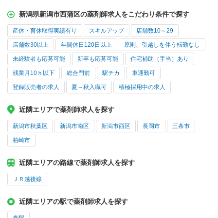
新潟県新潟市西蒲区の薬剤師求人をこだわり条件で探す
産休・育休取得実績有り
スキルアップ
店舗数10～29
店舗数30以上
年間休日120日以上
原則、引越しを伴う転勤なし
未経験者も応募可能
新卒も応募可能
住宅補助（手当）あり
残業月10ｈ以下
総合門前
駅チカ
車通勤可
登録販売者の求人
夏～秋入職可
積極採用中の求人
近隣エリアで薬剤師求人を探す
新潟市秋葉区
新潟市南区
新潟市西区
長岡市
三条市
柏崎市
近隣エリアの路線で薬剤師求人を探す
ＪＲ越後線
近隣エリアの駅で薬剤師求人を探す