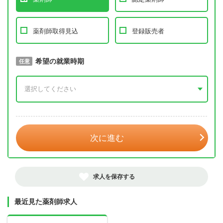
薬剤師取得見込
登録販売者
取得予定年
希望の就業時期
必須
任意
年 3月
次に進む
求人を保存する
最近見た薬剤師求人