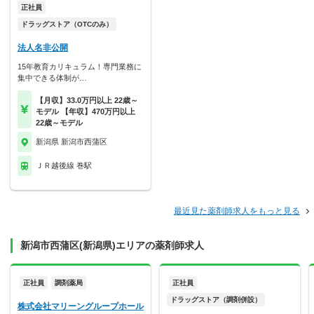
正社員
ドラッグストア（OTCのみ）
法人名非公開
15年教育カリキュラム！専門業務に
集中できる体制が…
【月収】33.0万円以上 22歳～
モデル 【年収】470万円以上
22歳～モデル
新潟県 新潟市西蒲区
ＪＲ越後線 巻駅
最近見た薬剤師求人をもっと見る
新潟市西蒲区(新潟県)エリアの薬剤師求人
正社員
調剤薬局
正社員
ドラッグストア（調剤併設）
株式会社マリーングループホール