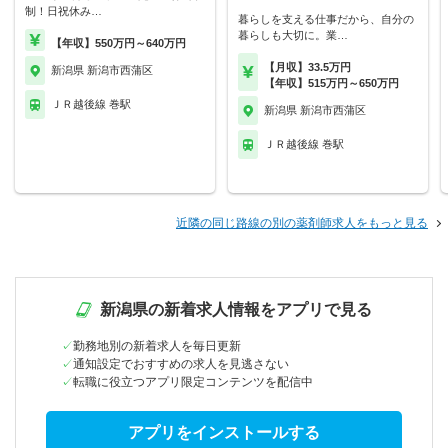
制！日祝休み…
暮らしを支える仕事だから、自分の
暮らしも大切に。業…
【年収】550万円～640万円
【月収】33.5万円
新潟県 新潟市西蒲区
【年収】515万円～650万円
ＪＲ越後線 巻駅
新潟県 新潟市西蒲区
ＪＲ越後線 巻駅
近隣の同じ路線の別の薬剤師求人をもっと見る
新潟県の新着求人情報をアプリで見る
勤務地別の新着求人を毎日更新
通知設定でおすすめの求人を見逃さない
転職に役立つアプリ限定コンテンツを配信中
アプリをインストールする