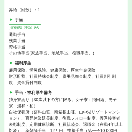
昇給（回数）：1
手当
住宅補助（手当）あり
通勤手当
残業手当
資格手当
その他手当(家族手当、地域手当、役職手当、)
福利厚生
雇用保険、労災保険、健康保険、厚生年金保険
財形貯蓄、社員持株会制度、慶弔見舞金制度、社員割引制
度、資金貸付制度
手当・福利厚生備考
独身寮あり（30歳以下の方に限る。女子寮：飛田給、男子
寮：浦和・柏）
自社保養所（蓼科山荘、南箱根山荘、山中湖リゾートマンシ
ョン）、育児休業延長制度、復職フォロー制度、優秀接客者
表彰制度、定期健康診断、社員親睦会、退職金（在職4年以上
対象）、薬剤師手当：12万円、扶養手当（第一子10,000円、