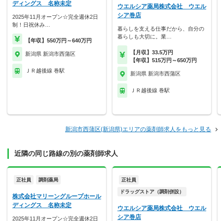
ディングス 名称未定
ウエルシア薬局株式会社 ウエル
シア巻店
2025年11月オープン☆完全週休2日
制！日祝休み…
暮らしを支える仕事だから、自分の
暮らしも大切に。業…
【年収】550万円～640万円
【月収】33.5万円
新潟県 新潟市西蒲区
【年収】515万円～650万円
ＪＲ越後線 巻駅
新潟県 新潟市西蒲区
ＪＲ越後線 巻駅
新潟市西蒲区(新潟県)エリアの薬剤師求人をもっと見る
近隣の同じ路線の別の薬剤師求人
正社員
調剤薬局
正社員
ドラッグストア（調剤併設）
株式会社マリーングループホール
ディングス 名称未定
ウエルシア薬局株式会社 ウエル
シア巻店
2025年11月オープン☆完全週休2日