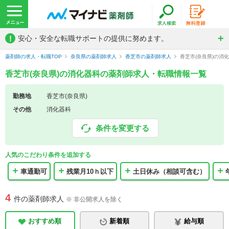
!
安心・安全な転職サポートの提供に努めます。
薬剤師の求人・転職TOP
奈良県の薬剤師求人
香芝市の薬剤師求人
香芝市(奈良県)の消
香芝市(奈良県)の消化器科の薬剤師求人・転職情報一覧
勤務地
香芝市(奈良県)
その他
消化器科
条件を変更する
人気のこだわり条件を追加する
車通勤可
残業月10ｈ以下
土日休み（相談可含む）
4
件の薬剤師求人
※ 非公開求人を除く
おすすめ順
新着順
給与順