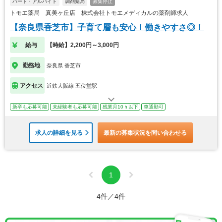
パート・アルバイト
調剤薬局
募集停止
トモエ薬局 真美ヶ丘店 株式会社トモエメディカルの薬剤師求人
【奈良県香芝市】子育て層も安心！働きやすさ◎！
給与
【時給】2,200円～3,000円
勤務地
奈良県 香芝市
アクセス
近鉄大阪線 五位堂駅
新卒も応募可能
未経験者も応募可能
残業月10ｈ以下
車通勤可
求人の詳細を見る
最新の募集状況を問い合わせる
1
4件／4件