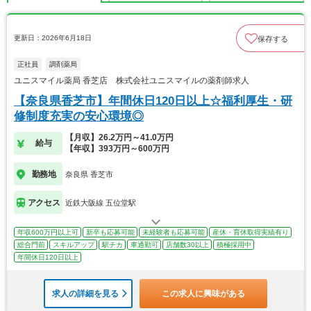
更新日：2026年6月18日
保存する
正社員
調剤薬局
ユニスマイル薬局 香芝店 株式会社ユニスマイルの薬剤師求人
【奈良県香芝市】年間休日120日以上☆福利厚生・研
修制度充実の安心環境◎
【月収】26.2万円～41.0万円
給与
【年収】393万円～600万円
勤務地
奈良県 香芝市
アクセス
近鉄大阪線 五位堂駅
年収600万円以上可
新卒も応募可能
未経験者も応募可能
産休・育休取得実績有り
総合門前
スキルアップ
駅チカ
車通勤可
店舗数30以上
積極採用中
年間休日120日以上
求人の詳細を見る
この求人に興味がある