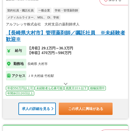
契約社員・嘱託社員
一般企業
学術・管理薬剤師
メディカルライター、 MSL、 DI、学術
アルフレッサ株式会社 大村支店の薬剤師求人
【長崎県大村市】管理薬剤師／嘱託社員 ※未経験者
歓迎※
【月収】29.1万円～36.3万円
給与
【年収】470万円～590万円
勤務地
長崎県 大村市
アクセス
ＪＲ大村線 竹松駅
年収550万円以上可
未経験者も応募可能
残業月10ｈ以下
積極採用中
年間休日120日以上
求人の詳細を見る
この求人に興味がある