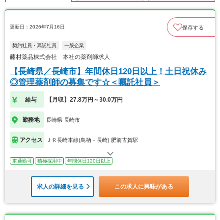
更新日：2026年7月16日
保存する
契約社員・嘱託社員
一般企業
藤村薬品株式会社 本社の薬剤師求人
【長崎県／長崎市】年間休日120日以上！土日祝休み
◎管理薬剤師の募集です☆＜嘱託社員＞
給与
【月収】27.8万円～30.0万円
勤務地
長崎県 長崎市
アクセス
ＪＲ長崎本線(鳥栖－長崎) 肥前古賀駅
車通勤可
積極採用中
年間休日120日以上
求人の詳細を見る
この求人に興味がある