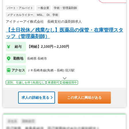
パート・アルバイト
一般企業
学術・管理薬剤師
メディカルライター、 MSL、 DI、学術
アイティーアイ株式会社 長崎支社の薬剤師求人
【土日祝休／残業なし】医薬品の保管・在庫管理スタ
ッフ（管理薬剤師）
給与
【時給】2,100円～2,100円
勤務地
長崎県 長崎市
アクセス
ＪＲ長崎本線(鳥栖－長崎) 現川駅
原則、引越しを伴う転勤なし
車通勤可
積極採用中
求人の詳細を見る
この求人に興味がある