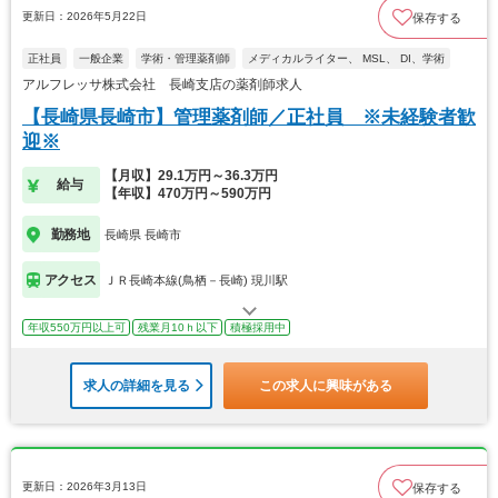
更新日：2026年5月22日
保存する
正社員
一般企業
学術・管理薬剤師
メディカルライター、 MSL、 DI、学術
アルフレッサ株式会社 長崎支店の薬剤師求人
【長崎県長崎市】管理薬剤師／正社員 ※未経験者歓
迎※
【月収】29.1万円～36.3万円
給与
【年収】470万円～590万円
勤務地
長崎県 長崎市
アクセス
ＪＲ長崎本線(鳥栖－長崎) 現川駅
年収550万円以上可
残業月10ｈ以下
積極採用中
求人の詳細を見る
この求人に興味がある
更新日：2026年3月13日
保存する