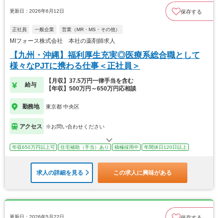
更新日：2026年6月12日
保存する
正社員
一般企業
営業（MR・MS・その他）
MIフォース株式会社 本社の薬剤師求人
【九州・沖縄】福利厚生充実◎医療系総合職として
様々なPJTに携わる仕事＜正社員＞
【月収】37.5万円一律手当を含む
給与
【年収】500万円～650万円応相談
勤務地
東京都 中央区
アクセス
※お問い合わせください
年収650万円以上可
住宅補助（手当）あり
積極採用中
年間休日120日以上
求人の詳細を見る
この求人に興味がある
更新日：2026年5月22日
保存する