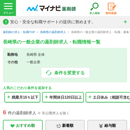
!
安心・安全な転職サポートの提供に努めます。
薬剤師の求人・転職TOP
長崎県の薬剤師求人
長崎県の一般企業の薬剤師求人・転職・募集
長崎県の一般企業の薬剤師求人・転職情報一覧
勤務地
長崎県 全体
その他
一般企業
条件を変更する
人気のこだわり条件を追加する
残業月10ｈ以下
年間休日120日以上
土日休み（相談可含
6
件の薬剤師求人
※ 非公開求人を除く
おすすめ順
新着順
給与順