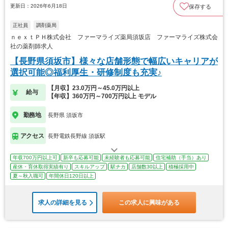
更新日：2026年6月18日
保存する
正社員
調剤薬局
ｎｅｘｔＰＨ株式会社 ファーマライズ薬局須坂店 ファーマライズ株式会
社の薬剤師求人
【長野県須坂市】様々な店舗形態で幅広いキャリアが
選択可能◎福利厚生・研修制度も充実♪
【月収】23.0万円～45.0万円以上
給与
【年収】360万円～700万円以上 モデル
勤務地
長野県 須坂市
アクセス
長野電鉄長野線 須坂駅
年収700万円以上可
新卒も応募可能
未経験者も応募可能
住宅補助（手当）あり
産休・育休取得実績有り
スキルアップ
駅チカ
店舗数30以上
積極採用中
夏～秋入職可
年間休日120日以上
求人の詳細を見る
この求人に興味がある