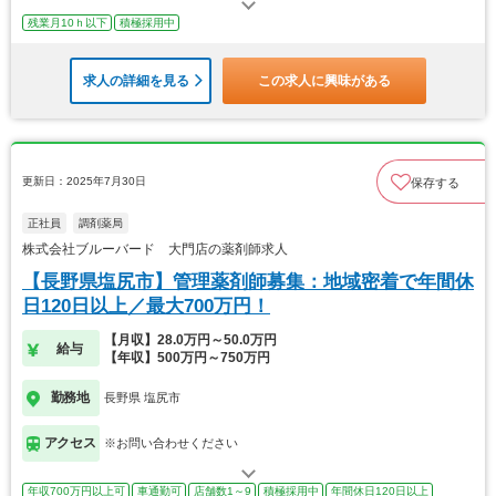
残業月10ｈ以下
積極採用中
求人の詳細を見る
この求人に興味がある
更新日：2025年7月30日
保存する
正社員
調剤薬局
株式会社ブルーバード 大門店の薬剤師求人
【長野県塩尻市】管理薬剤師募集：地域密着で年間休
日120日以上／最大700万円！
【月収】28.0万円～50.0万円
給与
【年収】500万円～750万円
勤務地
長野県 塩尻市
アクセス
※お問い合わせください
年収700万円以上可
車通勤可
店舗数1～9
積極採用中
年間休日120日以上