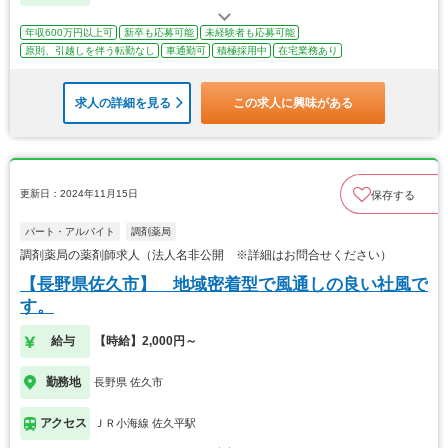
年収600万円以上可
新卒も応募可能
未経験者も応募可能
原則、引越しを伴う転勤なし
車通勤可
積極採用中
在宅業務あり
求人の詳細を見る
この求人に興味がある
更新日：2024年11月15日
保存する
パート・アルバイト
調剤薬局
調剤薬局の薬剤師求人（法人名非公開 ※詳細はお問合せください）
【長野県佐久市】 地域密着型で風通しの良い社風で
す。
給与
【時給】2,000円～
勤務地
長野県 佐久市
アクセス
ＪＲ小海線 佐久平駅