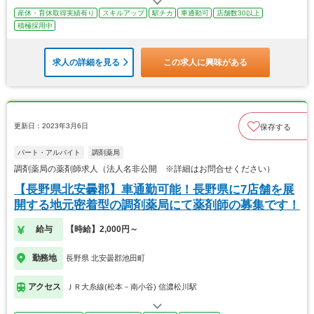
産休・育休取得実績有り
スキルアップ
駅チカ
車通勤可
店舗数30以上
積極採用中
求人の詳細を見る
この求人に興味がある
更新日：2023年3月6日
保存する
パート・アルバイト
調剤薬局
調剤薬局の薬剤師求人（法人名非公開 ※詳細はお問合せください）
【長野県北安曇郡】車通勤可能！長野県に7店舗を展
開する地元密着型の調剤薬局にて薬剤師の募集です！
給与
【時給】2,000円～
勤務地
長野県 北安曇郡池田町
アクセス
ＪＲ大糸線(松本－南小谷) 信濃松川駅