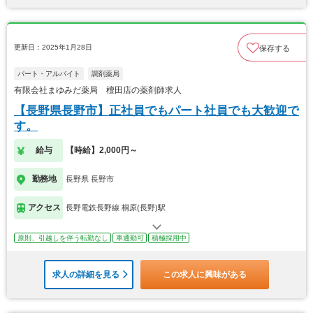
更新日：2025年1月28日
保存する
パート・アルバイト
調剤薬局
有限会社まゆみだ薬局 檀田店の薬剤師求人
【長野県長野市】正社員でもパート社員でも大歓迎で
す。
給与
【時給】2,000円～
勤務地
長野県 長野市
アクセス
長野電鉄長野線 桐原(長野)駅
原則、引越しを伴う転勤なし
車通勤可
積極採用中
求人の詳細を見る
この求人に興味がある