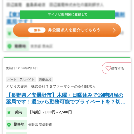
更新日：2026年2月6日
保存する
パート・アルバイト
調剤薬局
となりの薬局 株式会社ＴＳファーマシーの薬剤師求人
【長野県／安曇野市】木曜・日曜休みで19時閉局の
薬局です！週1から勤務可能でプライベートを？切に
でき
給与
【時給】2,000円～2,500円
勤務地
長野県 安曇野市