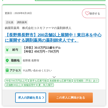
更新日：2026年6月18日
保存する
正社員
調剤薬局
鍋屋田薬局 株式会社コスモファーマの薬剤師求人
【長野県長野市】200店舗以上展開中！東日本を中心
に展開する調剤薬局の薬剤師求人です。
【月収】30.0万円22歳モデル
給与
【年収】450万円～750万円
勤務地
長野県 長野市
アクセス
※お問い合わせください
年収700万円以上可
新卒も応募可能
未経験者も応募可能
住宅補助（手当）あり
店舗数30以上
積極採用中
夏～秋入職可
求人の詳細を見る
この求人に興味がある