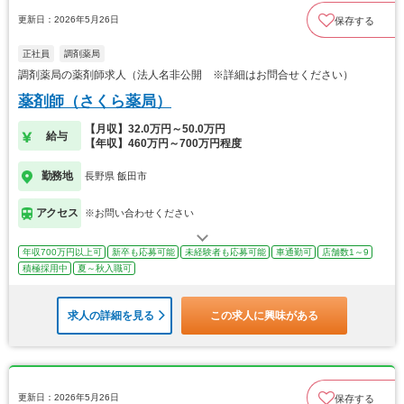
更新日：2026年5月26日
保存する
正社員
調剤薬局
調剤薬局の薬剤師求人（法人名非公開 ※詳細はお問合せください）
薬剤師（さくら薬局）
【月収】32.0万円～50.0万円
給与
【年収】460万円～700万円程度
勤務地
長野県 飯田市
アクセス
※お問い合わせください
年収700万円以上可
新卒も応募可能
未経験者も応募可能
車通勤可
店舗数1～9
積極採用中
夏～秋入職可
求人の詳細を見る
この求人に興味がある
更新日：2026年5月26日
保存する