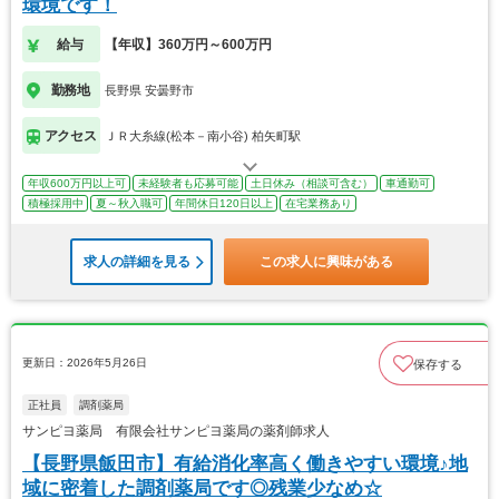
環境です！
給与
【年収】360万円～600万円
勤務地
長野県 安曇野市
アクセス
ＪＲ大糸線(松本－南小谷) 柏矢町駅
年収600万円以上可
未経験者も応募可能
土日休み（相談可含む）
車通勤可
積極採用中
夏～秋入職可
年間休日120日以上
在宅業務あり
求人の詳細を見る
この求人に興味がある
更新日：2026年5月26日
保存する
正社員
調剤薬局
サンピヨ薬局 有限会社サンピヨ薬局の薬剤師求人
【長野県飯田市】有給消化率高く働きやすい環境♪地
域に密着した調剤薬局です◎残業少なめ☆