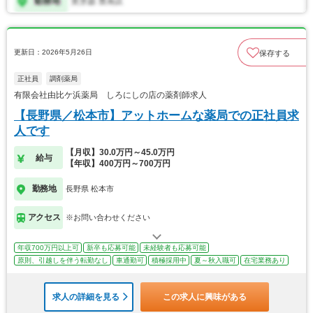
更新日：2026年5月26日
保存する
正社員
調剤薬局
有限会社由比ケ浜薬局 しろにしの店の薬剤師求人
【長野県／松本市】アットホームな薬局での正社員求
人です
【月収】30.0万円～45.0万円
給与
【年収】400万円～700万円
勤務地
長野県 松本市
アクセス
※お問い合わせください
年収700万円以上可
新卒も応募可能
未経験者も応募可能
原則、引越しを伴う転勤なし
車通勤可
積極採用中
夏～秋入職可
在宅業務あり
求人の詳細を見る
この求人に興味がある