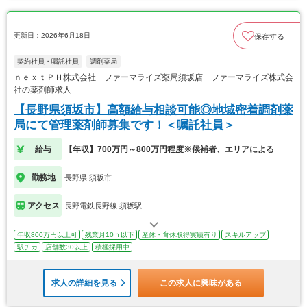
更新日：2026年6月18日
保存する
契約社員・嘱託社員
調剤薬局
ｎｅｘｔＰＨ株式会社 ファーマライズ薬局須坂店 ファーマライズ株式会
社の薬剤師求人
【長野県須坂市】高額給与相談可能◎地域密着調剤薬
局にて管理薬剤師募集です！＜嘱託社員＞
給与
【年収】700万円～800万円程度※候補者、エリアによる
勤務地
長野県 須坂市
アクセス
長野電鉄長野線 須坂駅
年収800万円以上可
残業月10ｈ以下
産休・育休取得実績有り
スキルアップ
駅チカ
店舗数30以上
積極採用中
求人の詳細を見る
この求人に興味がある