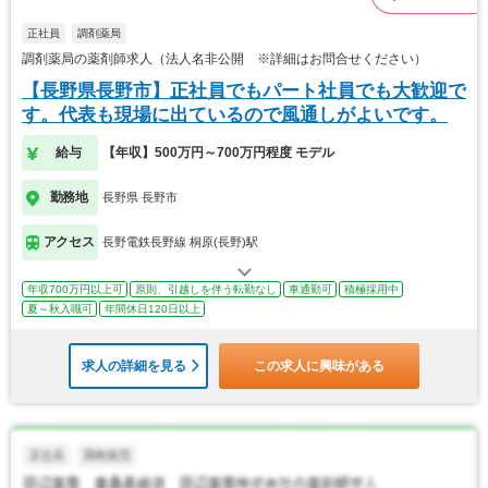
正社員
調剤薬局
調剤薬局の薬剤師求人（法人名非公開 ※詳細はお問合せください）
【長野県長野市】正社員でもパート社員でも大歓迎で
す。代表も現場に出ているので風通しがよいです。
給与
【年収】500万円～700万円程度 モデル
勤務地
長野県 長野市
アクセス
長野電鉄長野線 桐原(長野)駅
年収700万円以上可
原則、引越しを伴う転勤なし
車通勤可
積極採用中
夏～秋入職可
年間休日120日以上
求人の詳細を見る
この求人に興味がある