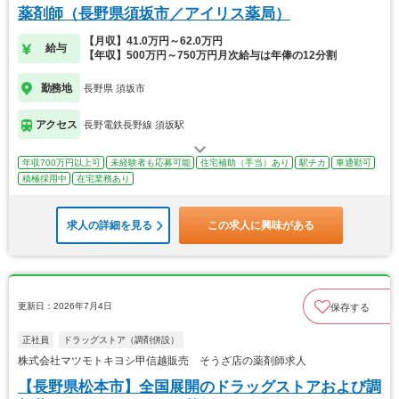
薬剤師（長野県須坂市／アイリス薬局）
【月収】41.0万円～62.0万円
給与
【年収】500万円～750万円月次給与は年俸の12分割
勤務地
長野県 須坂市
アクセス
長野電鉄長野線 須坂駅
年収700万円以上可
未経験者も応募可能
住宅補助（手当）あり
駅チカ
車通勤可
積極採用中
在宅業務あり
求人の詳細を見る
この求人に興味がある
更新日：2026年7月4日
保存する
正社員
ドラッグストア（調剤併設）
株式会社マツモトキヨシ甲信越販売 そうざ店の薬剤師求人
【長野県松本市】全国展開のドラッグストアおよび調