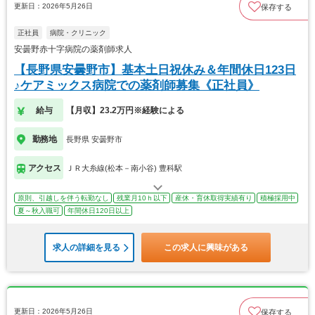
更新日：2026年5月26日
保存する
正社員
病院・クリニック
安曇野赤十字病院の薬剤師求人
【長野県安曇野市】基本土日祝休み＆年間休日123日
♪ケアミックス病院での薬剤師募集《正社員》
給与
【月収】23.2万円※経験による
勤務地
長野県 安曇野市
アクセス
ＪＲ大糸線(松本－南小谷) 豊科駅
原則、引越しを伴う転勤なし
残業月10ｈ以下
産休・育休取得実績有り
積極採用中
夏～秋入職可
年間休日120日以上
求人の詳細を見る
この求人に興味がある
更新日：2026年5月26日
保存する