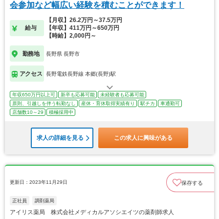
会参加など幅広い経験を積むことができます！
【月収】26.2万円～37.5万円
給与
【年収】411万円～650万円
【時給】2,000円～
勤務地
長野県 長野市
アクセス
長野電鉄長野線 本郷(長野)駅
年収650万円以上可
新卒も応募可能
未経験者も応募可能
原則、引越しを伴う転勤なし
産休・育休取得実績有り
駅チカ
車通勤可
店舗数10～29
積極採用中
求人の詳細を見る
この求人に興味がある
更新日：2023年11月29日
保存する
正社員
調剤薬局
アイリス薬局 株式会社メディカルアソシエイツの薬剤師求人