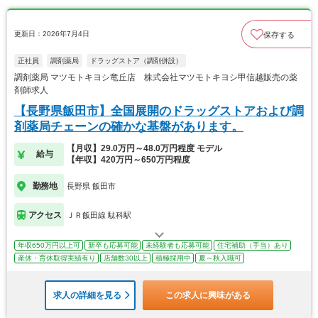
更新日：2026年7月4日
保存する
正社員
調剤薬局
ドラッグストア（調剤併設）
調剤薬局 マツモトキヨシ竜丘店 株式会社マツモトキヨシ甲信越販売の薬
剤師求人
【長野県飯田市】全国展開のドラッグストアおよび調
剤薬局チェーンの確かな基盤があります。
【月収】29.0万円～48.0万円程度 モデル
給与
【年収】420万円～650万円程度
勤務地
長野県 飯田市
アクセス
ＪＲ飯田線 駄科駅
年収650万円以上可
新卒も応募可能
未経験者も応募可能
住宅補助（手当）あり
産休・育休取得実績有り
店舗数30以上
積極採用中
夏～秋入職可
求人の詳細を見る
この求人に興味がある