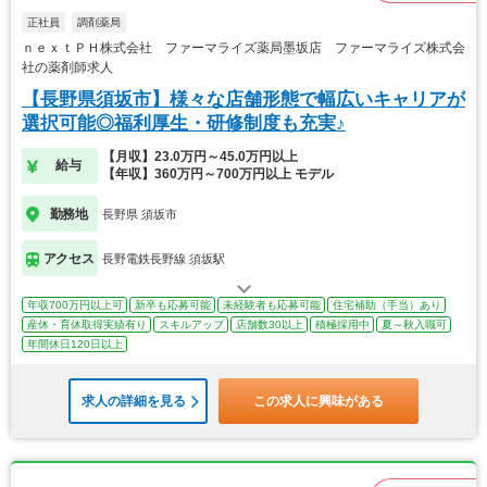
正社員
調剤薬局
ｎｅｘｔＰＨ株式会社 ファーマライズ薬局墨坂店 ファーマライズ株式会
社の薬剤師求人
【長野県須坂市】様々な店舗形態で幅広いキャリアが
選択可能◎福利厚生・研修制度も充実♪
【月収】23.0万円～45.0万円以上
給与
【年収】360万円～700万円以上 モデル
勤務地
長野県 須坂市
アクセス
長野電鉄長野線 須坂駅
年収700万円以上可
新卒も応募可能
未経験者も応募可能
住宅補助（手当）あり
産休・育休取得実績有り
スキルアップ
店舗数30以上
積極採用中
夏～秋入職可
年間休日120日以上
求人の詳細を見る
この求人に興味がある