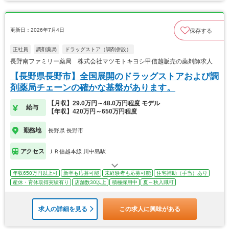
更新日：2026年7月4日
保存する
正社員
調剤薬局
ドラッグストア（調剤併設）
長野南ファミリー薬局 株式会社マツモトキヨシ甲信越販売の薬剤師求人
【長野県長野市】全国展開のドラッグストアおよび調
剤薬局チェーンの確かな基盤があります。
【月収】29.0万円～48.0万円程度 モデル
給与
【年収】420万円～650万円程度
勤務地
長野県 長野市
アクセス
ＪＲ信越本線 川中島駅
年収650万円以上可
新卒も応募可能
未経験者も応募可能
住宅補助（手当）あり
産休・育休取得実績有り
店舗数30以上
積極採用中
夏～秋入職可
求人の詳細を見る
この求人に興味がある