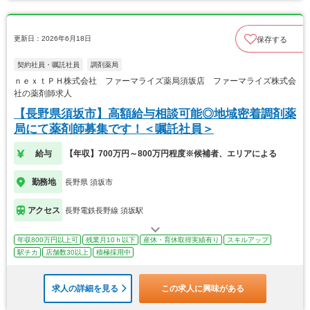
更新日：2026年6月18日
保存する
契約社員・嘱託社員
調剤薬局
ｎｅｘｔＰＨ株式会社 ファーマライズ薬局須坂店 ファーマライズ株式会
社の薬剤師求人
【長野県須坂市】高額給与相談可能◎地域密着調剤薬
局にて薬剤師募集です！＜嘱託社員＞
給与
【年収】700万円～800万円程度※候補者、エリアによる
勤務地
長野県 須坂市
アクセス
長野電鉄長野線 須坂駅
年収800万円以上可
残業月10ｈ以下
産休・育休取得実績有り
スキルアップ
駅チカ
店舗数30以上
積極採用中
求人の詳細を見る
この求人に興味がある