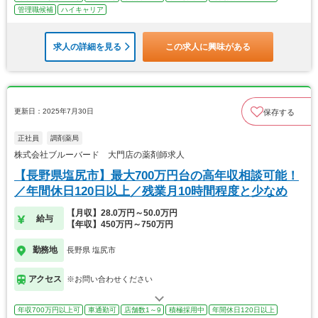
管理職候補
ハイキャリア
求人の詳細を見る
この求人に興味がある
更新日：2025年7月30日
保存する
正社員
調剤薬局
株式会社ブルーバード 大門店の薬剤師求人
【長野県塩尻市】最大700万円台の高年収相談可能！
／年間休日120日以上／残業月10時間程度と少なめ
【月収】28.0万円～50.0万円
給与
【年収】450万円～750万円
勤務地
長野県 塩尻市
アクセス
※お問い合わせください
年収700万円以上可
車通勤可
店舗数1～9
積極採用中
年間休日120日以上