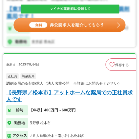
更新日：2025年8月4日
保存する
正社員
調剤薬局
調剤薬局の薬剤師求人（法人名非公開 ※詳細はお問合せください）
【長野県／松本市】アットホームな薬局での正社員求
人です
給与
【年収】400万円～600万円
勤務地
長野県 松本市
アクセス
ＪＲ大糸線(松本－南小谷) 北松本駅