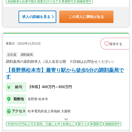
未経験者も応募可能
残業月10ｈ以下
車通勤可
積極採用中
求人の詳細を見る
この求人に興味がある
更新日：2022年11月21日
保存する
正社員
調剤薬局
調剤薬局の薬剤師求人（法人名非公開 ※詳細はお問合せください）
【長野県松本市】最寄り駅から徒歩5分の調剤薬局で
す
給与
【年収】400万円～650万円
勤務地
長野県 松本市
アクセス
松本電気鉄道上高地線 大庭駅
年収650万円以上可
原則、引越しを伴う転勤なし
駅チカ
車通勤可
積極採用中