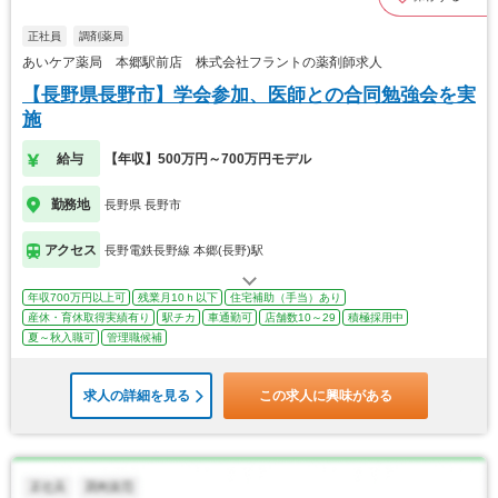
正社員
調剤薬局
あいケア薬局 本郷駅前店 株式会社フラントの薬剤師求人
【長野県長野市】学会参加、医師との合同勉強会を実
施
給与
【年収】500万円～700万円モデル
勤務地
長野県 長野市
アクセス
長野電鉄長野線 本郷(長野)駅
年収700万円以上可
残業月10ｈ以下
住宅補助（手当）あり
産休・育休取得実績有り
駅チカ
車通勤可
店舗数10～29
積極採用中
夏～秋入職可
管理職候補
求人の詳細を見る
この求人に興味がある