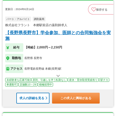
更新日：2024年6月14日
保存する
パート・アルバイト
調剤薬局
株式会社フラント 本郷駅前店の薬剤師求人
【長野県長野市】学会参加、医師との合同勉強会を実
施
給与
【時給】2,000円～2,150円
勤務地
長野県 長野市
アクセス
長野電鉄長野線 本郷(長野)駅
未経験者も応募可能
原則、引越しを伴う転勤なし
産休・育休取得実績有り
駅チカ
車通勤可
店舗数10～29
積極採用中
求人の詳細を見る
この求人に興味がある