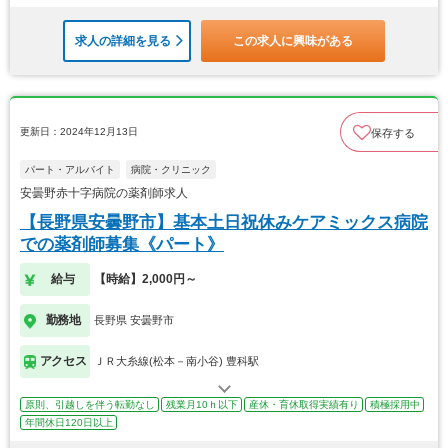
求人の詳細を見る
この求人に興味がある
更新日：2024年12月13日
保存する
パート・アルバイト
病院・クリニック
安曇野赤十字病院の薬剤師求人
【長野県安曇野市】基本土日祝休みケアミックス病院
での薬剤師募集《パート》
給与
【時給】2,000円～
勤務地
長野県 安曇野市
アクセス
ＪＲ大糸線(松本－南小谷) 豊科駅
原則、引越しを伴う転勤なし
残業月10ｈ以下
産休・育休取得実績有り
積極採用中
年間休日120日以上