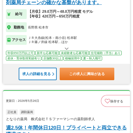
剤薬局チェーンの確かな基盤があります。
【月収】29.0万円～48.0万円程度 モデル
給与
【年収】420万円～650万円程度
勤務地
長野県 松本市
ＪＲ大糸線(松本－南小谷) 松本駅
アクセス
ＪＲ篠ノ井線 松本駅…ほか
年収650万円以上可
新卒も応募可能
未経験者も応募可能
住宅補助（手当）あり
産休・育休取得実績有り
店舗数30以上
積極採用中
夏～秋入職可
求人の詳細を見る
この求人に興味がある
更新日：2026年5月26日
保存する
正社員
調剤薬局
となりの薬局 株式会社ＴＳファーマシーの薬剤師求人
週2.5休！年間休日120日！プライベートと両立できる