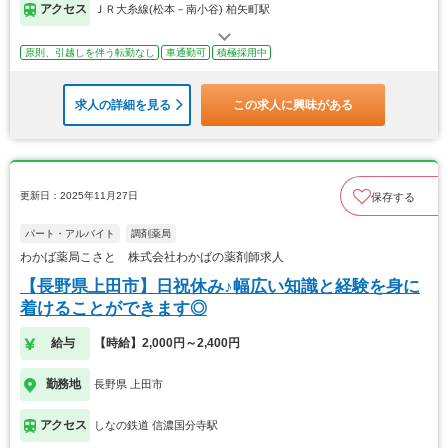
アクセス
ＪＲ大糸線(松本－南小谷) 柏矢町駅
原則、引越しを伴う転勤なし
車通勤可
積極採用中
求人の詳細を見る
この求人に興味がある
更新日：2025年11月27日
保存する
パート・アルバイト
調剤薬局
わかば薬局こさと 株式会社わかばの薬剤師求人
【長野県上田市】日祝休み♪幅広い知識と経験を身に
着けることができます◎
給与
【時給】2,000円～2,400円
勤務地
長野県 上田市
アクセス
しなの鉄道 信濃国分寺駅