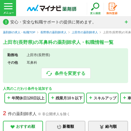
!
安心・安全な転職サポートの提供に努めます。
薬剤師の求人・転職TOP
長野県の薬剤師求人
上田市の薬剤師求人
上田市(長野県)の耳
上田市(長野県)の耳鼻科の薬剤師求人・転職情報一覧
勤務地
上田市(長野県)
その他
耳鼻科
条件を変更する
人気のこだわり条件を追加する
年間休日120日以上
残業月10ｈ以下
スキルアップ
2
件の薬剤師求人
※ 非公開求人を除く
おすすめ順
新着順
給与順