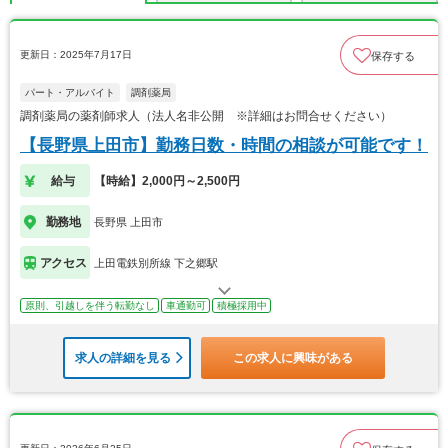
更新日：2025年7月17日
保存する
パート・アルバイト
調剤薬局
調剤薬局の薬剤師求人（法人名非公開 ※詳細はお問合せください）
【長野県上田市】勤務日数・時間の相談が可能です！
給与
【時給】2,000円～2,500円
勤務地
長野県 上田市
アクセス
上田電鉄別所線 下之郷駅
原則、引越しを伴う転勤なし
車通勤可
積極採用中
求人の詳細を見る
この求人に興味がある