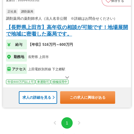
更新日：2026年6月25日
保存する
正社員
調剤薬局
調剤薬局の薬剤師求人（法人名非公開 ※詳細はお問合せください）
【長野県上田市】高年収の相談が可能です！地場展開
で地域に密着した薬局です。
給与
【年収】516万円～600万円
勤務地
長野県 上田市
アクセス
上田電鉄別所線 下之郷駅
年収600万円以上可
車通勤可
積極採用中
求人の詳細を見る
この求人に興味がある
1