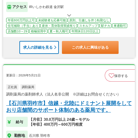
アクセス
IRいしかわ鉄道 金沢駅
年収600万円以上可
未経験者も応募可能
原則、引越しを伴う転勤なし
住宅補助（手当）あり
産休・育休取得実績有り
スキルアップ
駅チカ
車通勤可
店舗数10～29
積極採用中
夏～秋入職可
年間休日120日以上
求人の詳細を見る
この求人に興味がある
更新日：2026年5月21日
保存する
正社員
調剤薬局
調剤薬局の薬剤師求人（法人名非公開 ※詳細はお問合せください）
【石川県羽咋市】信越・北陸にドミナント展開をして
おり店舗間のサポート体制のある薬局です。
【月収】30.0万円以上 24歳～モデル
給与
【年収】400万円～600万円程度
勤務地
石川県 羽咋市