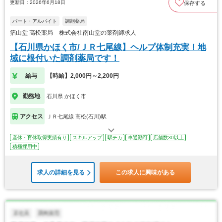
更新日：2026年6月18日
保存する
パート・アルバイト
調剤薬局
箔山堂 高松薬局 株式会社南山堂の薬剤師求人
【石川県かほく市/ＪＲ七尾線】ヘルプ体制充実！地
域に根付いた調剤薬局です！
給与
【時給】2,000円～2,200円
勤務地
石川県 かほく市
アクセス
ＪＲ七尾線 高松(石川)駅
産休・育休取得実績有り
スキルアップ
駅チカ
車通勤可
店舗数30以上
積極採用中
求人の詳細を見る
この求人に興味がある