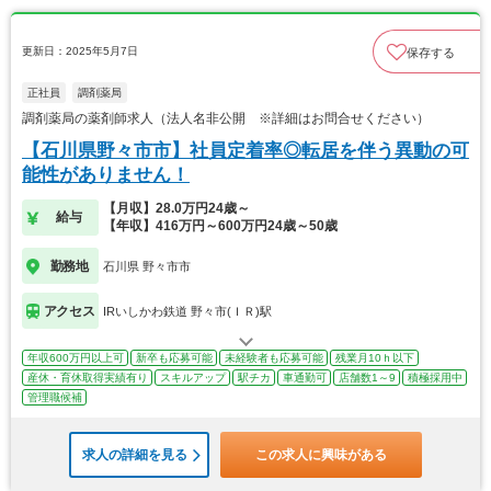
更新日：2025年5月7日
保存する
正社員
調剤薬局
調剤薬局の薬剤師求人（法人名非公開 ※詳細はお問合せください）
【石川県野々市市】社員定着率◎転居を伴う異動の可
能性がありません！
【月収】28.0万円24歳～
給与
【年収】416万円～600万円24歳～50歳
勤務地
石川県 野々市市
アクセス
IRいしかわ鉄道 野々市(ＩＲ)駅
年収600万円以上可
新卒も応募可能
未経験者も応募可能
残業月10ｈ以下
産休・育休取得実績有り
スキルアップ
駅チカ
車通勤可
店舗数1～9
積極採用中
管理職候補
求人の詳細を見る
この求人に興味がある