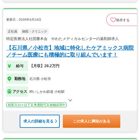
更新日：2026年4月14日
保存する
正社員
病院・クリニック
特定医療法人社団勝木会 やわたメディカルセンターの薬剤師求人
【石川県／小松市】地域に特化したケアミックス病院
／チーム医療にも積極的に取り組んでいます！
給与
【月収】28.2万円
勤務地
石川県 小松市
アクセス
IRいしかわ鉄道 小松駅
残業月10ｈ以下
車通勤可
積極採用中
求人の詳細を見る
この求人に興味がある