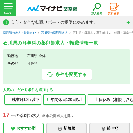
!
安心・安全な転職サポートの提供に努めます。
薬剤師の求人・転職TOP
石川県の薬剤師求人
石川県の耳鼻科の薬剤師求人・転職・募集一
石川県の耳鼻科の薬剤師求人・転職情報一覧
勤務地
石川県 全体
その他
耳鼻科
条件を変更する
人気のこだわり条件を追加する
残業月10ｈ以下
年間休日120日以上
土日休み（相談可含
17
件の薬剤師求人
※ 非公開求人を除く
おすすめ順
新着順
給与順