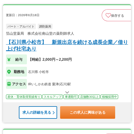
更新日：2026年6月18日
保存する
パート・アルバイト
調剤薬局
箔山堂薬局 株式会社南山堂の薬剤師求人
【石川県小松市】 新規出店を続ける成長企業／借り
上げ社宅あり
給与
【時給】2,000円～2,200円
勤務地
石川県 小松市
アクセス
IRいしかわ鉄道 粟津(石川)駅
産休・育休取得実績有り
スキルアップ
車通勤可
店舗数30以上
積極採用中
求人の詳細を見る
この求人に興味がある