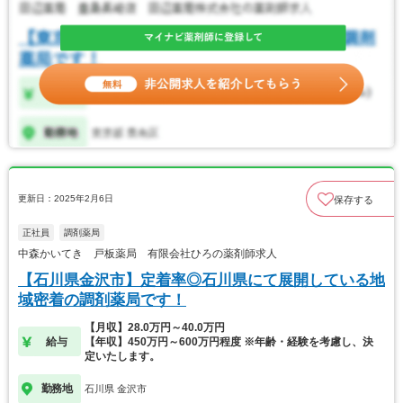
更新日：2025年2月6日
保存する
正社員
調剤薬局
中森かいてき 戸板薬局 有限会社ひろの薬剤師求人
【石川県金沢市】定着率◎石川県にて展開している地
域密着の調剤薬局です！
【月収】28.0万円～40.0万円
給与
【年収】450万円～600万円程度 ※年齢・経験を考慮し、決
定いたします。
勤務地
石川県 金沢市