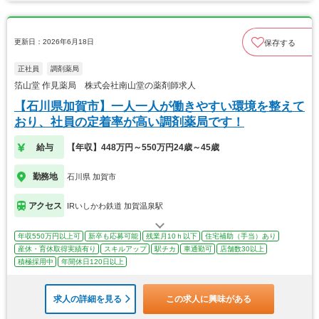
更新日：2026年6月18日
保存する
正社員
調剤薬局
箔山堂 作見薬局 株式会社南山堂の薬剤師求人
【石川県加賀市】一人一人が働きやすい環境を整えて
おり、社員の定着率が高い調剤薬局です！
給与
【年収】448万円～550万円24歳～45歳
勤務地
石川県 加賀市
アクセス
IRいしかわ鉄道 加賀温泉駅
年収550万円以上可
新卒も応募可能
残業月10ｈ以下
住宅補助（手当）あり
産休・育休取得実績有り
スキルアップ
駅チカ
車通勤可
店舗数30以上
積極採用中
年間休日120日以上
求人の詳細を見る
この求人に興味がある