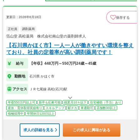
更新日：2026年6月18日
保存する
正社員
調剤薬局
箔山堂 高松薬局 株式会社南山堂の薬剤師求人
【石川県かほく市】一人一人が働きやすい環境を整え
ており、社員の定着率が高い調剤薬局です！
給与
【年収】448万円～550万円24歳～45歳
勤務地
石川県 かほく市
アクセス
ＪＲ七尾線 高松(石川)駅
年収550万円以上可
新卒も応募可能
残業月10ｈ以下
住宅補助（手当）あり
産休・育休取得実績有り
スキルアップ
駅チカ
車通勤可
店舗数30以上
積極採用中
年間休日120日以上
求人の詳細を見る
この求人に興味がある