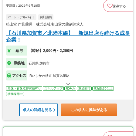
更新日：2026年6月18日
保存する
パート・アルバイト
調剤薬局
箔山堂 作見薬局 株式会社南山堂の薬剤師求人
【石川県加賀市／北陸本線】 新規出店を続ける成長
企業！
給与
【時給】2,000円～2,200円
勤務地
石川県 加賀市
アクセス
IRいしかわ鉄道 加賀温泉駅
産休・育休取得実績有り
スキルアップ
駅チカ
車通勤可
店舗数30以上
積極採用中
求人の詳細を見る
この求人に興味がある