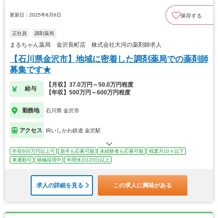
更新日：2025年8月6日
保存する
正社員
調剤薬局
まるちゃん薬局 金沢長町店 株式会社大河の薬剤師求人
【石川県金沢市】地域に密着した調剤薬局での薬剤師
募集です★
【月収】37.0万円～50.0万円程度
給与
【年収】500万円～600万円程度
勤務地
石川県 金沢市
アクセス
IRいしかわ鉄道 金沢駅
年収600万円以上可
新卒も応募可能
未経験者も応募可能
残業月10ｈ以下
車通勤可
積極採用中
年間休日120日以上
求人の詳細を見る
この求人に興味がある