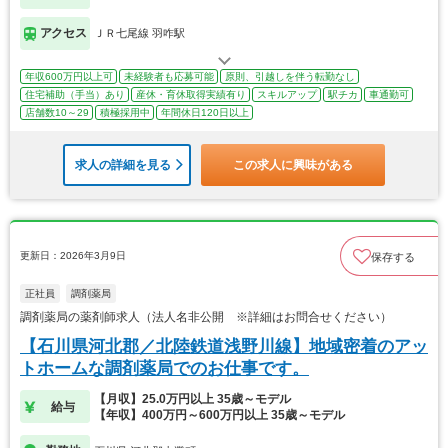
アクセス
ＪＲ七尾線 羽咋駅
年収600万円以上可
未経験者も応募可能
原則、引越しを伴う転勤なし
住宅補助（手当）あり
産休・育休取得実績有り
スキルアップ
駅チカ
車通勤可
店舗数10～29
積極採用中
年間休日120日以上
求人の詳細を見る
この求人に興味がある
更新日：2026年3月9日
保存する
正社員
調剤薬局
調剤薬局の薬剤師求人（法人名非公開 ※詳細はお問合せください）
【石川県河北郡／北陸鉄道浅野川線】地域密着のアッ
トホームな調剤薬局でのお仕事です。
【月収】25.0万円以上 35歳～モデル
給与
【年収】400万円～600万円以上 35歳～モデル