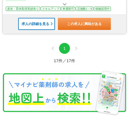
産休・育休取得実績有り
スキルアップ
車通勤可
店舗数1～9
積極採用中
求人の詳細を見る
この求人に興味がある
1
17件／17件