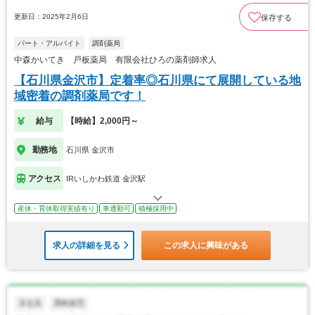
更新日：2025年2月6日
保存する
パート・アルバイト
調剤薬局
中森かいてき 戸板薬局 有限会社ひろの薬剤師求人
【石川県金沢市】定着率◎石川県にて展開している地
域密着の調剤薬局です！
給与
【時給】2,000円～
勤務地
石川県 金沢市
アクセス
IRいしかわ鉄道 金沢駅
産休・育休取得実績有り
車通勤可
積極採用中
求人の詳細を見る
この求人に興味がある