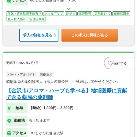
アクセス
IRいしかわ鉄道 野々市(ＩＲ)駅
産休・育休取得実績有り
スキルアップ
駅チカ
車通勤可
店舗数1～9
積極採用中
夏～秋入職可
管理職候補
求人の詳細を見る
この求人に興味がある
更新日：2022年7月6日
保存する
パート・アルバイト
調剤薬局
調剤薬局の薬剤師求人（法人名非公開 ※詳細はお問合せください）
【金沢市/アロマ・ハーブも学べる】地域医療に貢献
できる薬局の薬剤師
給与
【時給】1,800円～2,200円
勤務地
石川県 金沢市
アクセス
IRいしかわ鉄道 金沢駅