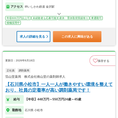
アクセス
IRいしかわ鉄道 金沢駅
年収600万円以上可
未経験者も応募可能
産休・育休取得実績有り
車通勤可
積極採用中
求人の詳細を見る
この求人に興味がある
更新日：2026年6月18日
保存する
正社員
調剤薬局
箔山堂薬局 株式会社南山堂の薬剤師求人
【石川県小松市】一人一人が働きやすい環境を整えて
おり、社員の定着率が高い調剤薬局です！
給与
【年収】448万円～550万円24歳～45歳
勤務地
石川県 小松市