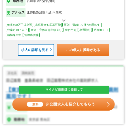
勤務地
石川県 河北郡内灘町
アクセス
北陸鉄道浅野川線 内灘駅
年収600万円以上可
未経験者も応募可能
原則、引越しを伴う転勤なし
残業月10ｈ以下
産休・育休取得実績有り
総合門前
車通勤可
店舗数1～9
積極採用中
管理職候補
求人の詳細を見る
この求人に興味がある