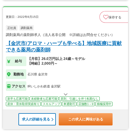
更新日：2022年6月15日
保存する
正社員
調剤薬局
調剤薬局の薬剤師求人（法人名非公開 ※詳細はお問合せください）
【金沢市/アロマ・ハーブも学べる】地域医療に貢献
できる薬局の薬剤師
【月収】26.0万円以上 24歳～モデル
給与
【時給】2,000円～
勤務地
石川県 金沢市
アクセス
IRいしかわ鉄道 金沢駅
新卒も応募可能
未経験者も応募可能
原則、引越しを伴う転勤なし
産休・育休取得実績有り
スキルアップ
車通勤可
店舗数1～9
積極採用中
求人の詳細を見る
この求人に興味がある