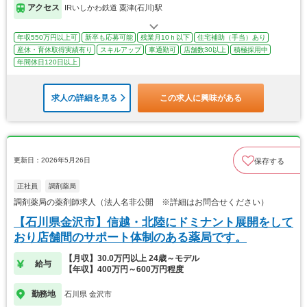
アクセス
IRいしかわ鉄道 粟津(石川)駅
年収550万円以上可
新卒も応募可能
残業月10ｈ以下
住宅補助（手当）あり
産休・育休取得実績有り
スキルアップ
車通勤可
店舗数30以上
積極採用中
年間休日120日以上
求人の詳細を見る
この求人に興味がある
更新日：2026年5月26日
保存する
正社員
調剤薬局
調剤薬局の薬剤師求人（法人名非公開 ※詳細はお問合せください）
【石川県金沢市】信越・北陸にドミナント展開をして
おり店舗間のサポート体制のある薬局です。
【月収】30.0万円以上 24歳～モデル
給与
【年収】400万円～600万円程度
勤務地
石川県 金沢市