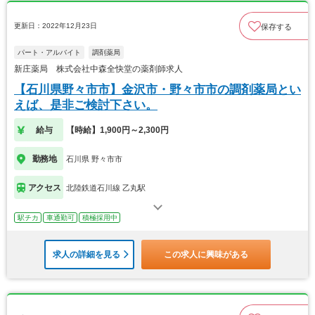
更新日：2022年12月23日
保存する
パート・アルバイト
調剤薬局
新庄薬局 株式会社中森全快堂の薬剤師求人
【石川県野々市市】金沢市・野々市市の調剤薬局とい
えば、是非ご検討下さい。
給与
【時給】1,900円～2,300円
勤務地
石川県 野々市市
アクセス
北陸鉄道石川線 乙丸駅
駅チカ
車通勤可
積極採用中
求人の詳細を見る
この求人に興味がある