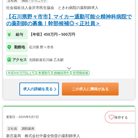
正社員
病院・クリニック
社会福祉法人金沢市民生協会 ときわ病院の薬剤師求人
【石川県野々市市】マイカー通勤可能☆精神科病院で
の薬剤師の募集！幹部候補◎＜正社員＞
給与
【年収】450万円～500万円
勤務地
石川県 野々市市
アクセス
北陸鉄道石川線 乙丸駅
年収500万円以上可
車通勤可
積極採用中
管理職候補
求人の詳細を見る
この求人に興味がある
更新日：2025年5月7日
保存する
正社員
調剤薬局
新庄薬局 株式会社中森全快堂の薬剤師求人