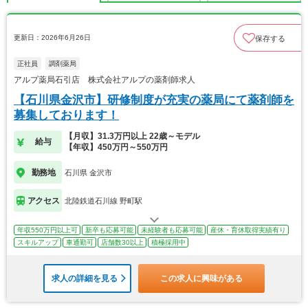
更新日：2026年6月26日
保存する
正社員
調剤薬局
アルプ薬局石引店 株式会社アルプの薬剤師求人
【石川県金沢市】研修制度が充実の薬局にて薬剤師を
募集しております！
【月収】31.3万円以上 22歳～モデル
給与
【年収】450万円～550万円
勤務地
石川県 金沢市
アクセス
北陸鉄道石川線 野町駅
年収550万円以上可
新卒も応募可能
未経験者も応募可能
産休・育休取得実績有り
スキルアップ
車通勤可
店舗数30以上
積極採用中
求人の詳細を見る
この求人に興味がある