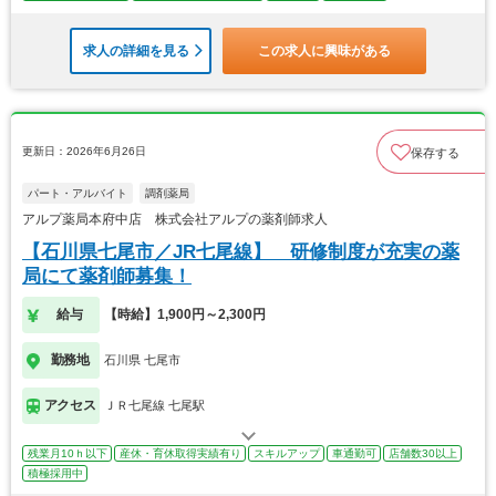
求人の詳細を見る
この求人に興味がある
更新日：2026年6月26日
保存する
パート・アルバイト
調剤薬局
アルプ薬局本府中店 株式会社アルプの薬剤師求人
【石川県七尾市／JR七尾線】 研修制度が充実の薬
局にて薬剤師募集！
給与
【時給】1,900円～2,300円
勤務地
石川県 七尾市
アクセス
ＪＲ七尾線 七尾駅
残業月10ｈ以下
産休・育休取得実績有り
スキルアップ
車通勤可
店舗数30以上
積極採用中