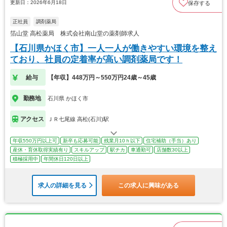
更新日：2026年6月18日
保存する
正社員
調剤薬局
箔山堂 高松薬局 株式会社南山堂の薬剤師求人
【石川県かほく市】一人一人が働きやすい環境を整え
ており、社員の定着率が高い調剤薬局です！
給与
【年収】448万円～550万円24歳～45歳
勤務地
石川県 かほく市
アクセス
ＪＲ七尾線 高松(石川)駅
年収550万円以上可
新卒も応募可能
残業月10ｈ以下
住宅補助（手当）あり
産休・育休取得実績有り
スキルアップ
駅チカ
車通勤可
店舗数30以上
積極採用中
年間休日120日以上
求人の詳細を見る
この求人に興味がある