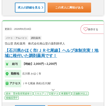
求人の詳細を見る
この求人に興味がある
更新日：2026年6月18日
保存する
パート・アルバイト
調剤薬局
箔山堂 高松薬局 株式会社南山堂の薬剤師求人
【石川県かほく市/ＪＲ七尾線】ヘルプ体制充実！地
域に根付いた調剤薬局です！
給与
【時給】2,000円～2,200円
勤務地
石川県 かほく市
アクセス
ＪＲ七尾線 高松(石川)駅
産休・育休取得実績有り
スキルアップ
駅チカ
車通勤可
店舗数30以上
積極採用中