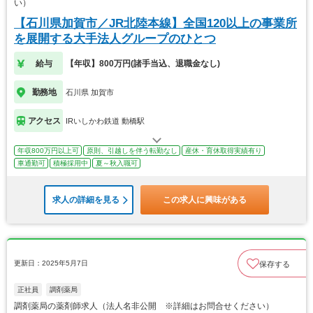
い）
【石川県加賀市／JR北陸本線】全国120以上の事業所
を展開する大手法人グループのひとつ
給与
【年収】800万円(諸手当込、退職金なし)
勤務地
石川県 加賀市
アクセス
IRいしかわ鉄道 動橋駅
年収800万円以上可
原則、引越しを伴う転勤なし
産休・育休取得実績有り
車通勤可
積極採用中
夏～秋入職可
求人の詳細を見る
この求人に興味がある
更新日：2025年5月7日
保存する
正社員
調剤薬局
調剤薬局の薬剤師求人（法人名非公開 ※詳細はお問合せください）