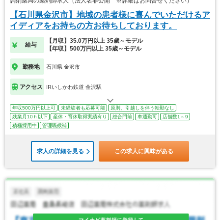
調剤薬局の薬剤師求人（法人名非公開 ※詳細はお問合せください）
【石川県金沢市】地域の患者様に喜んでいただけるア
イディアをお持ちの方お待ちしております。
【月収】35.0万円以上 35歳～モデル
給与
【年収】500万円以上 35歳～モデル
勤務地
石川県 金沢市
アクセス
IRいしかわ鉄道 金沢駅
年収500万円以上可
未経験者も応募可能
原則、引越しを伴う転勤なし
残業月10ｈ以下
産休・育休取得実績有り
総合門前
車通勤可
店舗数1～9
積極採用中
管理職候補
求人の詳細を見る
この求人に興味がある