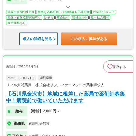
年収600万円以上可
新卒も応募可能
未経験者も応募可能
残業月10ｈ以下
産休・育休取得実績有り
駅チカ
車通勤可
積極採用中
夏～秋入職可
在宅業務あり
求人の詳細を見る
この求人に興味がある
更新日：2026年3月5日
保存する
パート・アルバイト
調剤薬局
リフル大浦薬局 株式会社リフルファーマシーの薬剤師求人
【石川県金沢市】地域に根差した薬局で薬剤師募集
中！病院前で働いていただけます
給与
【時給】2,000円～
勤務地
石川県 金沢市