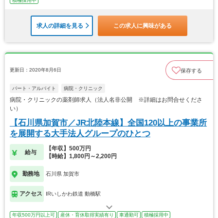
積極採用中
求人の詳細を見る
この求人に興味がある
更新日：2020年8月6日
保存する
パート・アルバイト
病院・クリニック
病院・クリニックの薬剤師求人（法人名非公開 ※詳細はお問合せくださ
い）
【石川県加賀市／JR北陸本線】全国120以上の事業所
を展開する大手法人グループのひとつ
【年収】500万円
給与
【時給】1,800円～2,200円
勤務地
石川県 加賀市
アクセス
IRいしかわ鉄道 動橋駅
年収500万円以上可
産休・育休取得実績有り
車通勤可
積極採用中