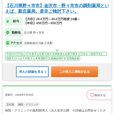
【石川県野々市市】金沢市・野々市市の調剤薬局とい
えば、新庄薬局。是非ご検討下さい。
【月収】28.0万円～40.0万円程度 24歳～
給与
【年収】450万円～650万円
勤務地
石川県 野々市市
アクセス
北陸鉄道石川線 乙丸駅
年収650万円以上可
新卒も応募可能
未経験者も応募可能
土日休み（相談可含む）
残業月10ｈ以下
駅チカ
車通勤可
積極採用中
管理職候補
求人の詳細を見る
この求人に興味がある
更新日：2026年5月26日
保存する
正社員
病院・クリニック
病院・クリニックの薬剤師求人（法人名非公開 ※詳細はお問合せくださ