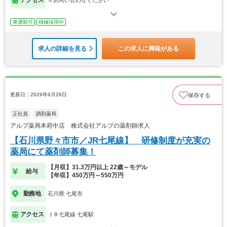
アクセス
※お問い合わせください
車通勤可
積極採用中
求人の詳細を見る
この求人に興味がある
更新日：2026年6月26日
保存する
正社員
調剤薬局
アルプ薬局本府中店 株式会社アルプの薬剤師求人
【石川県野々市市／JR七尾線】 研修制度が充実の
薬局にて薬剤師募集！
【月収】31.3万円以上 22歳～モデル
給与
【年収】450万円～550万円
勤務地
石川県 七尾市
アクセス
ＪＲ七尾線 七尾駅