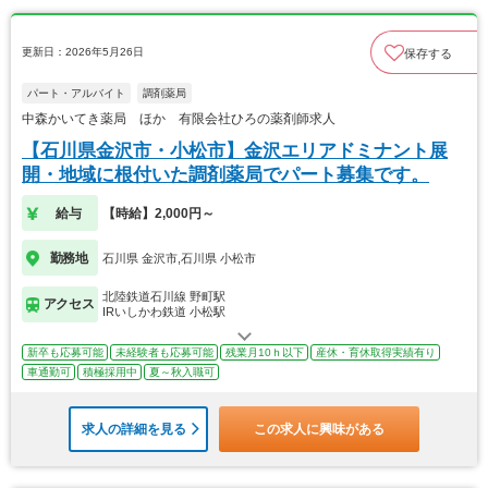
更新日：2026年5月26日
保存する
パート・アルバイト
調剤薬局
中森かいてき薬局 ほか 有限会社ひろの薬剤師求人
【石川県金沢市・小松市】金沢エリアドミナント展
開・地域に根付いた調剤薬局でパート募集です。
給与
【時給】2,000円～
勤務地
石川県 金沢市,石川県 小松市
北陸鉄道石川線 野町駅
アクセス
IRいしかわ鉄道 小松駅
新卒も応募可能
未経験者も応募可能
残業月10ｈ以下
産休・育休取得実績有り
車通勤可
積極採用中
夏～秋入職可
求人の詳細を見る
この求人に興味がある