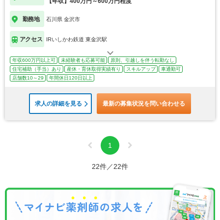
【年収】400万円～600万円程度
勤務地
石川県 金沢市
アクセス
IRいしかわ鉄道 東金沢駅
年収600万円以上可
未経験者も応募可能
原則、引越しを伴う転勤なし
住宅補助（手当）あり
産休・育休取得実績有り
スキルアップ
車通勤可
店舗数10～29
年間休日120日以上
求人の詳細を見る
最新の募集状況を問い合わせる
1
22件／22件