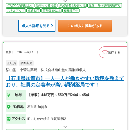
年収550万円以上可
新卒も応募可能
未経験者も応募可能
産休・育休取得実績有り
スキルアップ
車通勤可
店舗数30以上
積極採用中
求人の詳細を見る
この求人に興味がある
更新日：2026年6月18日
保存する
正社員
調剤薬局
箔山堂 小菅波薬局 株式会社南山堂の薬剤師求人
【石川県加賀市】一人一人が働きやすい環境を整えて
おり、社員の定着率が高い調剤薬局です！
給与
【年収】448万円～550万円24歳～45歳
勤務地
石川県 加賀市
アクセス
IRいしかわ鉄道 加賀温泉駅