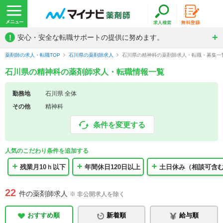
!
安心・安全な転職サポートの提供に努めます。
薬剤師の求人・転職TOP
石川県の薬剤師求人
石川県の精神科の薬剤師求人・転職・募集一
石川県の精神科の薬剤師求人・転職情報一覧
勤務地
石川県 全体
その他
精神科
条件を変更する
人気のこだわり条件を追加する
残業月10ｈ以下
年間休日120日以上
土日休み（相談可含
22
件の薬剤師求人
※ 非公開求人を除く
おすすめ順
新着順
給与順