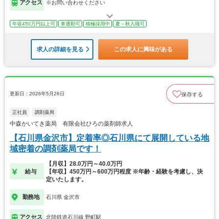
アクセス
※お問い合わせください
年収450万円以上可
車通勤可
積極採用中
夏～秋入職可
求人の詳細を見る
この求人に興味がある
更新日：2026年5月26日
保存する
正社員
調剤薬局
中森かいてき薬局 有限会社ひろの薬剤師求人
【石川県金沢市】定着率◎石川県にて展開している地
域密着の調剤薬局です！
【月収】28.0万円～40.0万円
給与
【年収】450万円～600万円程度 ※年齢・経験を考慮し、決
定いたします。
勤務地
石川県 金沢市
アクセス
北陸鉄道石川線 野町駅