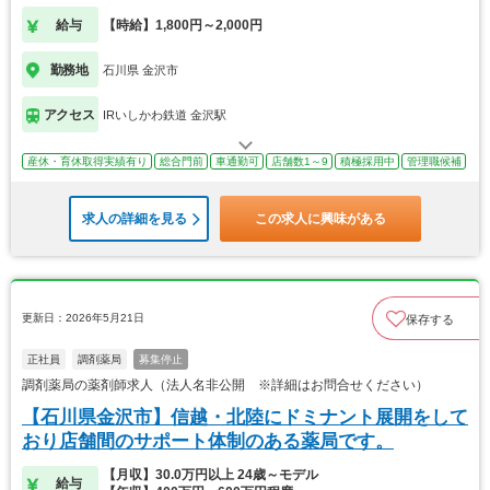
給与
【時給】1,800円～2,000円
勤務地
石川県 金沢市
アクセス
IRいしかわ鉄道 金沢駅
産休・育休取得実績有り
総合門前
車通勤可
店舗数1～9
積極採用中
管理職候補
求人の詳細を見る
この求人に興味がある
更新日：2026年5月21日
保存する
正社員
調剤薬局
募集停止
調剤薬局の薬剤師求人（法人名非公開 ※詳細はお問合せください）
【石川県金沢市】信越・北陸にドミナント展開をして
おり店舗間のサポート体制のある薬局です。
【月収】30.0万円以上 24歳～モデル
給与