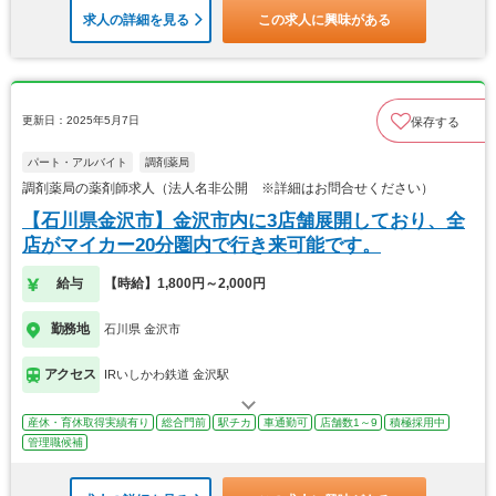
求人の詳細を見る
この求人に興味がある
更新日：2025年5月7日
保存する
パート・アルバイト
調剤薬局
調剤薬局の薬剤師求人（法人名非公開 ※詳細はお問合せください）
【石川県金沢市】金沢市内に3店舗展開しており、全
店がマイカー20分圏内で行き来可能です。
給与
【時給】1,800円～2,000円
勤務地
石川県 金沢市
アクセス
IRいしかわ鉄道 金沢駅
産休・育休取得実績有り
総合門前
駅チカ
車通勤可
店舗数1～9
積極採用中
管理職候補