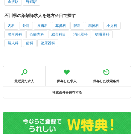
金沢駅
野町駅
石川県の薬剤師求人を処方科目で探す
内科
外科
皮膚科
耳鼻科
眼科
精神科
小児科
整形外科
心療内科
総合科目
消化器科
循環器科
婦人科
歯科
泌尿器科
最近見た求人
保存した求人
保存した検索条件
検索条件を保存する