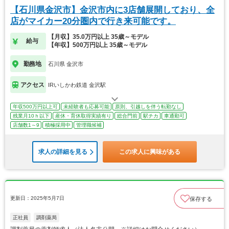
【石川県金沢市】金沢市内に3店舗展開しており、全
店がマイカー20分圏内で行き来可能です。
【月収】35.0万円以上 35歳～モデル
給与
【年収】500万円以上 35歳～モデル
勤務地
石川県 金沢市
アクセス
IRいしかわ鉄道 金沢駅
年収500万円以上可
未経験者も応募可能
原則、引越しを伴う転勤なし
残業月10ｈ以下
産休・育休取得実績有り
総合門前
駅チカ
車通勤可
店舗数1～9
積極採用中
管理職候補
求人の詳細を見る
この求人に興味がある
更新日：2025年5月7日
保存する
正社員
調剤薬局