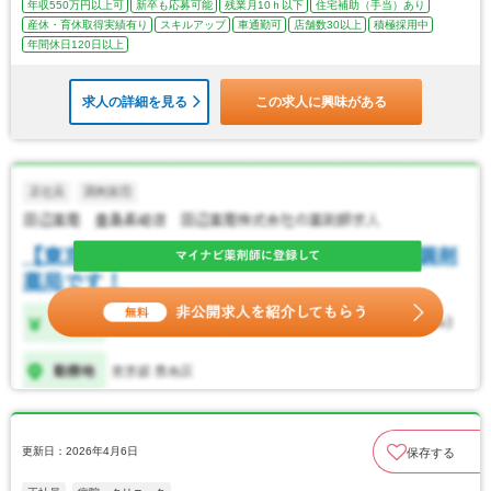
年収550万円以上可
新卒も応募可能
残業月10ｈ以下
住宅補助（手当）あり
産休・育休取得実績有り
スキルアップ
車通勤可
店舗数30以上
積極採用中
年間休日120日以上
求人の詳細を見る
この求人に興味がある
更新日：2026年4月6日
保存する