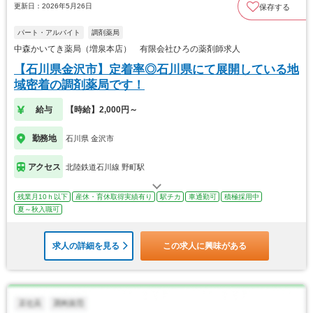
更新日：2026年5月26日
保存する
パート・アルバイト
調剤薬局
中森かいてき薬局（増泉本店） 有限会社ひろの薬剤師求人
【石川県金沢市】定着率◎石川県にて展開している地
域密着の調剤薬局です！
給与
【時給】2,000円～
勤務地
石川県 金沢市
アクセス
北陸鉄道石川線 野町駅
残業月10ｈ以下
産休・育休取得実績有り
駅チカ
車通勤可
積極採用中
夏～秋入職可
求人の詳細を見る
この求人に興味がある