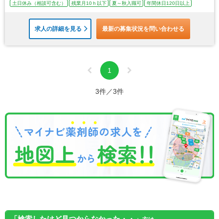
土日休み（相談可含む）
残業月10ｈ以下
夏～秋入職可
年間休日120日以上
求人の詳細を見る
最新の募集状況を問い合わせる
1
3件／3件
「検索したけど見つからなかった・・」