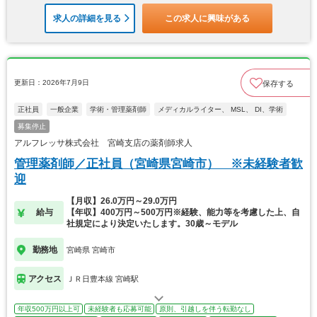
求人の詳細を見る
この求人に興味がある
更新日：2026年7月9日
保存する
正社員
一般企業
学術・管理薬剤師
メディカルライター、 MSL、 DI、学術
募集停止
アルフレッサ株式会社 宮崎支店の薬剤師求人
管理薬剤師／正社員（宮崎県宮崎市） ※未経験者歓
迎
【月収】26.0万円～29.0万円
給与
【年収】400万円～500万円※経験、能力等を考慮した上、自
社規定により決定いたします。30歳～モデル
勤務地
宮崎県 宮崎市
アクセス
ＪＲ日豊本線 宮崎駅
年収500万円以上可
未経験者も応募可能
原則、引越しを伴う転勤なし