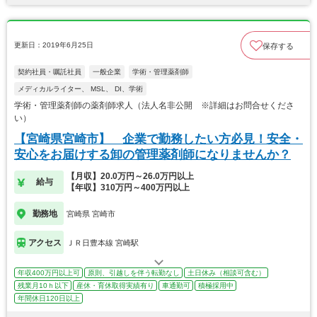
更新日：2019年6月25日
保存する
契約社員・嘱託社員
一般企業
学術・管理薬剤師
メディカルライター、 MSL、 DI、学術
学術・管理薬剤師の薬剤師求人（法人名非公開 ※詳細はお問合せくださ
い）
【宮崎県宮崎市】 企業で勤務したい方必見！安全・
安心をお届けする卸の管理薬剤師になりませんか？
【月収】20.0万円～26.0万円以上
給与
【年収】310万円～400万円以上
勤務地
宮崎県 宮崎市
アクセス
ＪＲ日豊本線 宮崎駅
年収400万円以上可
原則、引越しを伴う転勤なし
土日休み（相談可含む）
残業月10ｈ以下
産休・育休取得実績有り
車通勤可
積極採用中
年間休日120日以上