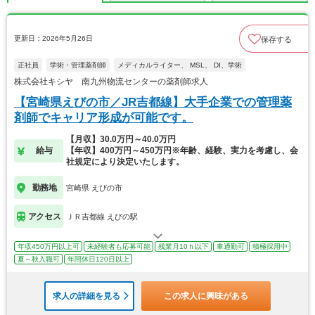
更新日：2026年5月26日
保存する
正社員
学術・管理薬剤師
メディカルライター、 MSL、 DI、学術
株式会社キシヤ 南九州物流センターの薬剤師求人
【宮崎県えびの市／JR吉都線】大手企業での管理薬
剤師でキャリア形成が可能です。
【月収】30.0万円～40.0万円
給与
【年収】400万円～450万円※年齢、経験、実力を考慮し、会
社規定により決定いたします。
勤務地
宮崎県 えびの市
アクセス
ＪＲ吉都線 えびの駅
年収450万円以上可
未経験者も応募可能
残業月10ｈ以下
車通勤可
積極採用中
夏～秋入職可
年間休日120日以上
求人の詳細を見る
この求人に興味がある