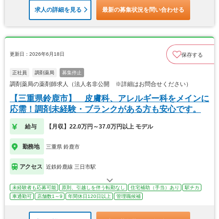
求人の詳細を見る
最新の募集状況を問い合わせる
更新日：2026年6月18日
保存する
正社員
調剤薬局
募集停止
調剤薬局の薬剤師求人（法人名非公開 ※詳細はお問合せください）
【三重県鈴鹿市】 皮膚科、アレルギー科をメインに
応需！調剤未経験・ブランクがある方も安心です。
給与
【月収】22.0万円～37.0万円以上 モデル
勤務地
三重県 鈴鹿市
アクセス
近鉄鈴鹿線 三日市駅
未経験者も応募可能
原則、引越しを伴う転勤なし
住宅補助（手当）あり
駅チカ
車通勤可
店舗数1～9
年間休日120日以上
管理職候補