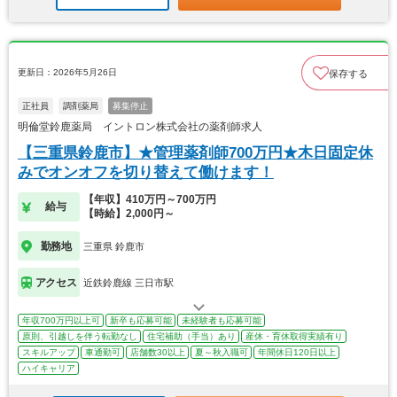
更新日：2026年5月26日
保存する
正社員
調剤薬局
募集停止
明倫堂鈴鹿薬局 イントロン株式会社の薬剤師求人
【三重県鈴鹿市】★管理薬剤師700万円★木日固定休
みでオンオフを切り替えて働けます！
【年収】410万円～700万円
給与
【時給】2,000円～
勤務地
三重県 鈴鹿市
アクセス
近鉄鈴鹿線 三日市駅
年収700万円以上可
新卒も応募可能
未経験者も応募可能
原則、引越しを伴う転勤なし
住宅補助（手当）あり
産休・育休取得実績有り
スキルアップ
車通勤可
店舗数30以上
夏～秋入職可
年間休日120日以上
ハイキャリア