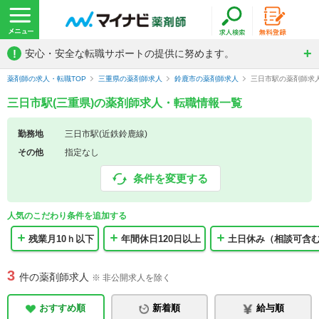
!
安心・安全な転職サポートの提供に努めます。
薬剤師の求人・転職TOP
三重県の薬剤師求人
鈴鹿市の薬剤師求人
三日市駅の薬剤師求
三日市駅(三重県)の薬剤師求人・転職情報一覧
勤務地
三日市駅(近鉄鈴鹿線)
その他
指定なし
条件を変更する
人気のこだわり条件を追加する
残業月10ｈ以下
年間休日120日以上
土日休み（相談可含
3
件の薬剤師求人
※ 非公開求人を除く
おすすめ順
新着順
給与順