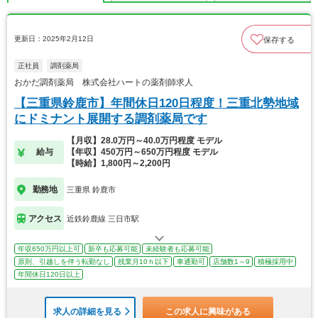
更新日：2025年2月12日
保存する
正社員
調剤薬局
おかだ調剤薬局 株式会社ハートの薬剤師求人
【三重県鈴鹿市】年間休日120日程度！三重北勢地域
にドミナント展開する調剤薬局です
【月収】28.0万円～40.0万円程度 モデル
給与
【年収】450万円～650万円程度 モデル
【時給】1,800円～2,200円
勤務地
三重県 鈴鹿市
アクセス
近鉄鈴鹿線 三日市駅
年収650万円以上可
新卒も応募可能
未経験者も応募可能
原則、引越しを伴う転勤なし
残業月10ｈ以下
車通勤可
店舗数1～9
積極採用中
年間休日120日以上
求人の詳細を見る
この求人に興味がある