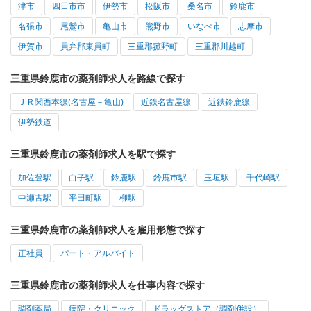
津市
四日市市
伊勢市
松阪市
桑名市
鈴鹿市
名張市
尾鷲市
亀山市
熊野市
いなべ市
志摩市
伊賀市
員弁郡東員町
三重郡菰野町
三重郡川越町
三重県鈴鹿市の薬剤師求人を路線で探す
ＪＲ関西本線(名古屋－亀山)
近鉄名古屋線
近鉄鈴鹿線
伊勢鉄道
三重県鈴鹿市の薬剤師求人を駅で探す
加佐登駅
白子駅
鈴鹿駅
鈴鹿市駅
玉垣駅
千代崎駅
中瀬古駅
平田町駅
柳駅
三重県鈴鹿市の薬剤師求人を雇用形態で探す
正社員
パート・アルバイト
三重県鈴鹿市の薬剤師求人を仕事内容で探す
調剤薬局
病院・クリニック
ドラッグストア（調剤併設）