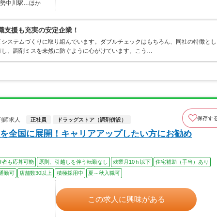
伊勢中川駅…ほか
復職支援も充実の安定企業！
てシステムづくりに取り組んでいます。ダブルチェックはもちろん、同社の特徴とし
有し、調剤ミスを未然に防ぐように心がけています。こう…
保存す
剤師求人
正社員
ドラッグストア（調剤併設）
を全国に展開！キャリアアップしたい方にお勧め
験者も応募可能
原則、引越しを伴う転勤なし
残業月10ｈ以下
住宅補助（手当）あり
通勤可
店舗数30以上
積極採用中
夏～秋入職可
この求人に興味がある