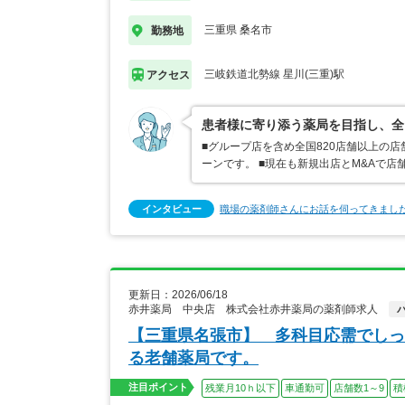
三重県 桑名市
勤務地
三岐鉄道北勢線 星川(三重)駅
アクセス
患者様に寄り添う薬局を目指し、全
■グループ店を含め全国820店舗以上の
ーンです。 ■現在も新規出店とM&Aで
インタビュー
職場の薬剤師さんにお話を伺ってきまし
更新日：2026/06/18
赤井薬局 中央店 株式会社赤井薬局の薬剤師求人
【三重県名張市】 多科目応需でしっ
る老舗薬局です。
注目ポイント
残業月10ｈ以下
車通勤可
店舗数1～9
積