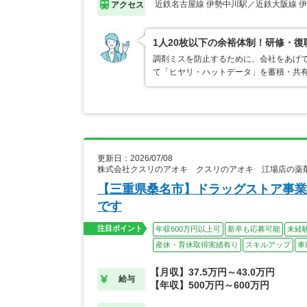
近鉄名古屋線 伊勢中川駅／近鉄大阪線 
アクセス
1人20枚以下の余裕体制！研修・
調剤ミスを防止するために、会社をあげ
て「ヒヤリ・ハットデータ」を蓄積・共
更新日：2026/07/08
株式会社クスリのアオキ クスリのアオキ 江場店の薬
【三重県桑名市】ドラッグストア事業
です
注目ポイント
年収600万円以上可
新卒も応募可能
未経
産休・育休取得実績有り
スキルアップ
車
【月収】37.5万円～43.0万円
給与
【年収】500万円～600万円