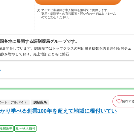
マイナビ薬剤師が求人情報を無料でご提供します。
薬局・病院等への直接応募・問い合わせではありません
のでご安心ください。
国各地に展開する調剤薬局グループです。
店舗展開をしています。関東圏ではトップクラスの対応患者様数を誇る調剤薬局チェ
店舗数を増やしており、売上増加とともに盤石…
た
保存す
パート・アルバイト
調剤薬局
かり学べる創業100年を超えて地域に根付いてい
極採用中
夏～秋入職可