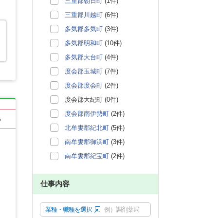
三重郡朝日町
(1件)
三重郡川越町
(6件)
多気郡多気町
(3件)
多気郡明和町
(10件)
多気郡大台町
(4件)
度会郡玉城町
(7件)
度会郡度会町
(2件)
度会郡大紀町 (0件)
度会郡南伊勢町
(2件)
る
北牟婁郡紀北町
(5件)
南牟婁郡御浜町
(3件)
南牟婁郡紀宝町
(2件)
仕事内容
業種・職種を選択
例）調剤薬局