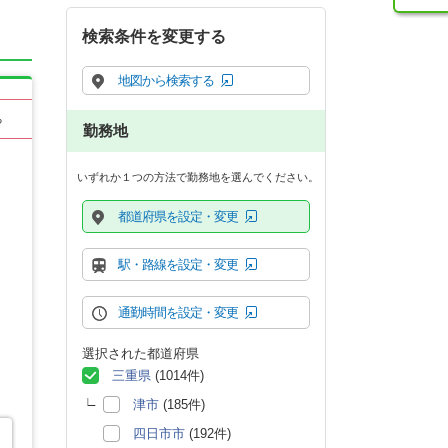
検索条件を変更する
地図から検索する
る
勤務地
いずれか１つの方法で勤務地を選んでください。
都道府県を設定・変更
駅・路線を設定・変更
通勤時間を設定・変更
選択された都道府県
三重県
(1014件)
津市
(185件)
四日市市
(192件)