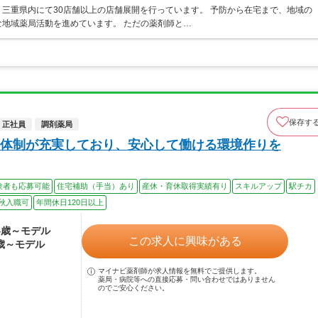
三重県内にて30店舗以上の店舗展開を行っています。 予防から在宅まで、地域の
地域薬局活動を進めています。 ただの薬剤師と…
保存す
正社員
調剤薬局
体制が充実しており、安心して働ける環境作りを
験者も応募可能
住宅補助（手当）あり
産休・育休取得実績有り
スキルアップ
駅チカ
秋入職可
年間休日120日以上
24歳～モデル
この求人に興味がある
0歳～モデル
マイナビ薬剤師が求人情報を無料でご提供します。
薬局・病院等への直接応募・問い合わせではありません
のでご安心ください。