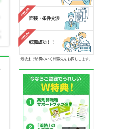
STEP3
面接・条件交渉
STEP4
転職成功！！
最後まで納得のいく転職先をお探しします。
る