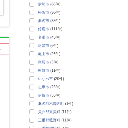
伊勢市
(88件)
松阪市
(96件)
桑名市
(88件)
鈴鹿市
(111件)
名張市
(43件)
尾鷲市
(6件)
る
亀山市
(25件)
鳥羽市
(3件)
熊野市
(11件)
いなべ市
(20件)
志摩市
(25件)
伊賀市
(53件)
桑名郡木曽岬町
(1件)
員弁郡東員町
(11件)
三重郡菰野町
(11件)