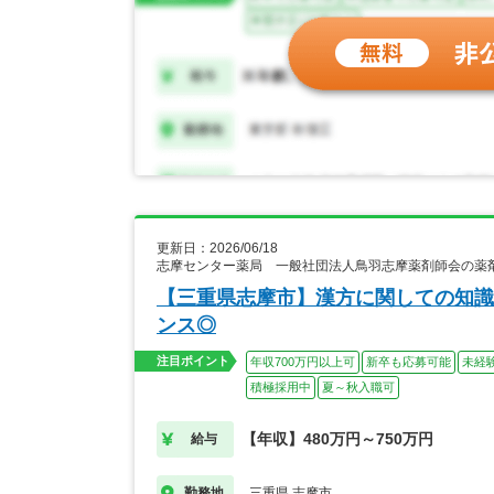
更新日：2026/06/18
志摩センター薬局 一般社団法人鳥羽志摩薬剤師会の薬
【三重県志摩市】漢方に関しての知識
ンス◎
注目ポイント
年収700万円以上可
新卒も応募可能
未経
積極採用中
夏～秋入職可
【年収】480万円～750万円
給与
三重県 志摩市
勤務地