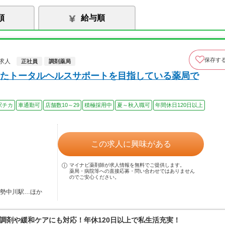
順
給与順
保存す
求人
正社員
調剤薬局
たトータルヘルスサポートを目指している薬局で
駅チカ
車通勤可
店舗数10～29
積極採用中
夏～秋入職可
年間休日120日以上
この求人に興味がある
マイナビ薬剤師が求人情報を無料でご提供します。
薬局・病院等への直接応募・問い合わせではありません
のでご安心ください。
伊勢中川駅…ほか
調剤や緩和ケアにも対応！年休120日以上で私生活充実！