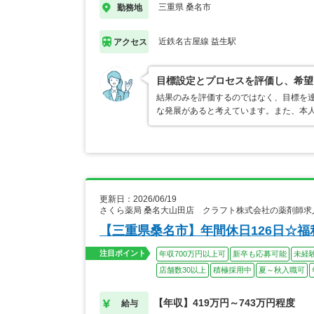
三重県 桑名市
勤務地
近鉄名古屋線 益生駅
アクセス
目標設定とプロセスを評価し、希望
結果のみを評価するのではなく、目標を
な発展があると考えています。また、本人
更新日：2026/06/19
さくら薬局 桑名大山田店 クラフト株式会社の薬剤師求
【三重県桑名市】年間休日126日☆
注目ポイント
年収700万円以上可
新卒も応募可能
未経
店舗数30以上
積極採用中
夏～秋入職可
【年収】419万円～743万円程度
給与