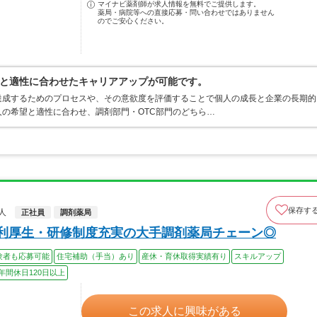
マイナビ薬剤師が求人情報を無料でご提供します。
薬局・病院等への直接応募・問い合わせではありません
のでご安心ください。
と適性に合わせたキャリアアップが可能です。
達成するためのプロセスや、その意欲度を評価することで個人の成長と企業の長期的
の希望と適性に合わせ、調剤部門・OTC部門のどちら…
保存す
人
正社員
調剤薬局
福利厚生・研修制度充実の大手調剤薬局チェーン◎
験者も応募可能
住宅補助（手当）あり
産休・育休取得実績有り
スキルアップ
年間休日120日以上
この求人に興味がある