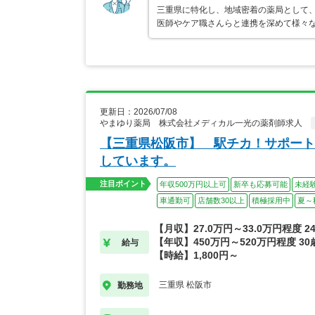
三重県に特化し、地域密着の薬局として、
医師やケア職さんらと連携を深めて様々な
更新日：2026/07/08
やまゆり薬局 株式会社メディカル一光の薬剤師求人
【三重県松阪市】 駅チカ！サポート
しています。
注目ポイント
年収500万円以上可
新卒も応募可能
未経
車通勤可
店舗数30以上
積極採用中
夏～
【月収】27.0万円～33.0万円程度 
【年収】450万円～520万円程度 3
給与
【時給】1,800円～
三重県 松阪市
勤務地