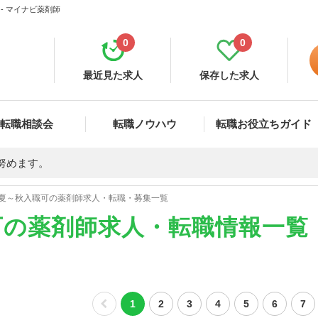
- マイナビ薬剤師
0
0
最近見た求人
保存した求人
転職相談会
転職ノウハウ
転職お役立ちガイド
努めます。
夏～秋入職可の薬剤師求人・転職・募集一覧
可の薬剤師求人・転職情報一覧
1
2
3
4
5
6
7