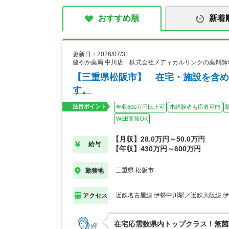
おすすめ順
新着
更新日：2026/07/31
健やか薬局 中川店 株式会社メディカルリンクの薬剤師
【三重県松阪市】 在宅・施設を含め
す。
注目ポイント
年収600万円以上可
未経験者も応募可能
WEB面接OK
【月収】28.0万円～50.0万円
給与
【年収】430万円～600万円
三重県 松阪市
勤務地
近鉄名古屋線 伊勢中川駅／近鉄大阪線 
アクセス
在宅応需数県内トップクラス！無菌