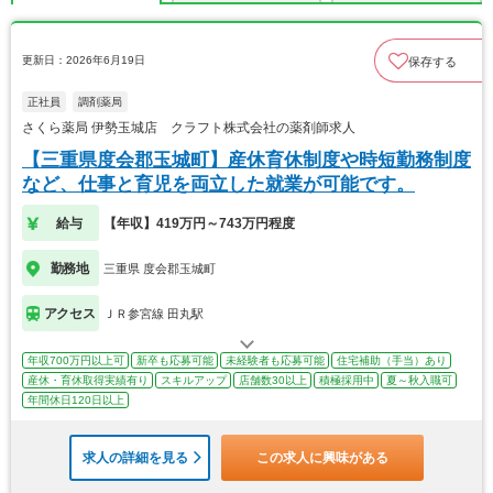
更新日：2026年6月19日
保存する
正社員
調剤薬局
さくら薬局 伊勢玉城店 クラフト株式会社の薬剤師求人
【三重県度会郡玉城町】産休育休制度や時短勤務制度
など、仕事と育児を両立した就業が可能です。
給与
【年収】419万円～743万円程度
勤務地
三重県 度会郡玉城町
アクセス
ＪＲ参宮線 田丸駅
年収700万円以上可
新卒も応募可能
未経験者も応募可能
住宅補助（手当）あり
産休・育休取得実績有り
スキルアップ
店舗数30以上
積極採用中
夏～秋入職可
年間休日120日以上
求人の詳細を見る
この求人に興味がある