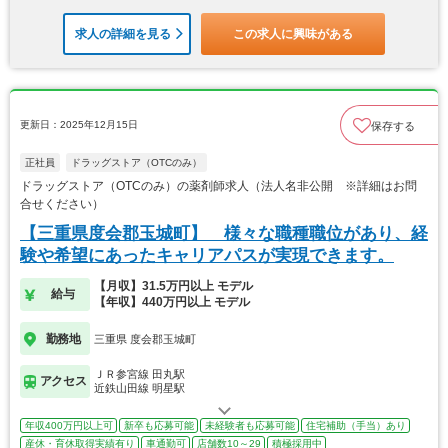
求人の詳細を見る
この求人に興味がある
更新日：2025年12月15日
保存する
正社員
ドラッグストア（OTCのみ）
ドラッグストア（OTCのみ）の薬剤師求人（法人名非公開 ※詳細はお問
合せください）
【三重県度会郡玉城町】 様々な職種職位があり、経
験や希望にあったキャリアパスが実現できます。
【月収】31.5万円以上 モデル
給与
【年収】440万円以上 モデル
勤務地
三重県 度会郡玉城町
ＪＲ参宮線 田丸駅
アクセス
近鉄山田線 明星駅
年収400万円以上可
新卒も応募可能
未経験者も応募可能
住宅補助（手当）あり
産休・育休取得実績有り
車通勤可
店舗数10～29
積極採用中