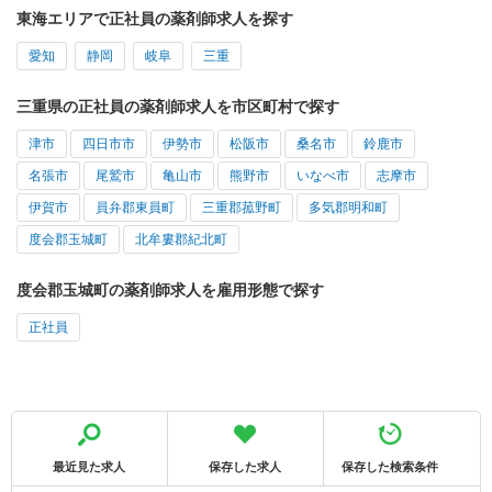
東海エリアで正社員の薬剤師求人を探す
愛知
静岡
岐阜
三重
三重県の正社員の薬剤師求人を市区町村で探す
津市
四日市市
伊勢市
松阪市
桑名市
鈴鹿市
名張市
尾鷲市
亀山市
熊野市
いなべ市
志摩市
伊賀市
員弁郡東員町
三重郡菰野町
多気郡明和町
度会郡玉城町
北牟婁郡紀北町
度会郡玉城町の薬剤師求人を雇用形態で探す
正社員
最近見た求人
保存した求人
保存した検索条件