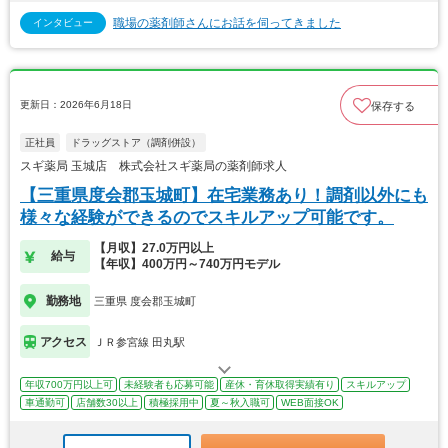
職場の薬剤師さんにお話を伺ってきました
インタビュー
更新日：2026年6月18日
保存する
正社員
ドラッグストア（調剤併設）
スギ薬局 玉城店 株式会社スギ薬局の薬剤師求人
【三重県度会郡玉城町】在宅業務あり！調剤以外にも
様々な経験ができるのでスキルアップ可能です。
【月収】27.0万円以上
給与
【年収】400万円～740万円モデル
勤務地
三重県 度会郡玉城町
アクセス
ＪＲ参宮線 田丸駅
年収700万円以上可
未経験者も応募可能
産休・育休取得実績有り
スキルアップ
車通勤可
店舗数30以上
積極採用中
夏～秋入職可
WEB面接OK