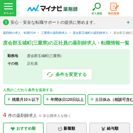
!
安心・安全な転職サポートの提供に努めます。
薬剤師の求人・転職TOP
三重県の薬剤師求人
度会郡玉城町の薬剤師求人
度会郡玉城町
度会郡玉城町(三重県)の正社員の薬剤師求人・転職情報一覧
勤務地
度会郡玉城町(三重県)
その他
正社員
条件を変更する
人気のこだわり条件を追加する
残業月10ｈ以下
年間休日120日以上
土日休み（相談可含
4
件の薬剤師求人
※ 非公開求人を除く
おすすめ順
新着順
給与順