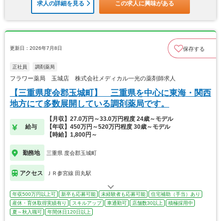
求人の詳細を見る
この求人に興味がある
更新日：2026年7月8日
保存する
正社員
調剤薬局
フラワー薬局 玉城店 株式会社メディカル一光の薬剤師求人
【三重県度会郡玉城町】 三重県を中心に東海・関西
地方にて多数展開している調剤薬局です。
【月収】27.0万円～33.0万円程度 24歳～モデル
給与
【年収】450万円～520万円程度 30歳～モデル
【時給】1,800円～
勤務地
三重県 度会郡玉城町
アクセス
ＪＲ参宮線 田丸駅
年収500万円以上可
新卒も応募可能
未経験者も応募可能
住宅補助（手当）あり
産休・育休取得実績有り
スキルアップ
車通勤可
店舗数30以上
積極採用中
夏～秋入職可
年間休日120日以上