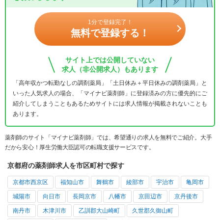
1分で登録完了！
無料で登録する！
サイト上では公開していない
求人（非公開求人）もあります
「高年収かつ転勤なしの調剤薬局」「土日休み＋平日休みの調剤薬局」と
いった人気求人の場合、「マイナビ薬剤師」に登録済みの方に優先的にご
紹介してしまうこともあるためサイトには求人情報が掲載されないことも
あります。
薬剤師のサイト「マイナビ薬剤師」では、希望通りの求人を無料でご紹介。大手
だから安心！厚生労働大臣認可の転職支援サービスです。
京都府の薬剤師求人を市区町村で探す
京都市西京区
福知山市
舞鶴市
綾部市
宇治市
亀岡市
城陽市
向日市
長岡京市
八幡市
京田辺市
京丹後市
南丹市
木津川市
乙訓郡大山崎町
久世郡久御山町