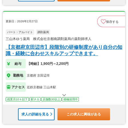
更新日：2026年2月27日
保存する
パート・アルバイト
調剤薬局
三山木ゆう薬局 株式会社京都南調剤薬局の薬剤師求人
【京都府京田辺市】段階別の研修制度があり自分の知
識・経験に合わせスキルアップできます。
給与
【時給】1,900円～2,200円
勤務地
京都府 京田辺市
アクセス
近鉄京都線 三山木駅
残業月10ｈ以下
駅チカ
店舗数30以上
積極採用中
求人の詳細を見る
この求人に興味がある