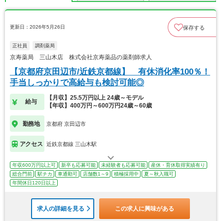
更新日：2026年5月26日
保存する
正社員
調剤薬局
京寿薬局 三山木店 株式会社京寿薬品の薬剤師求人
【京都府京田辺市/近鉄京都線】 有休消化率100％！
手当しっかりで高給与も検討可能◎
【月収】25.5万円以上 24歳～モデル
給与
【年収】400万円～600万円24歳～60歳
勤務地
京都府 京田辺市
アクセス
近鉄京都線 三山木駅
年収600万円以上可
新卒も応募可能
未経験者も応募可能
産休・育休取得実績有り
総合門前
駅チカ
車通勤可
店舗数1～9
積極採用中
夏～秋入職可
年間休日120日以上
求人の詳細を見る
この求人に興味がある