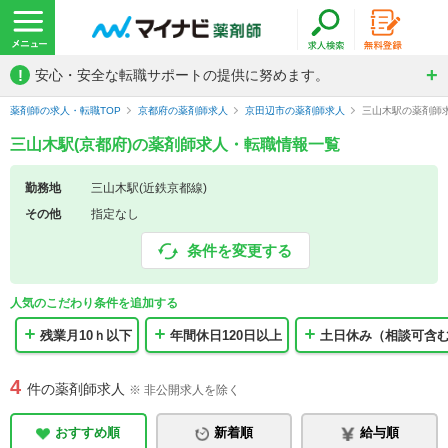
!
安心・安全な転職サポートの提供に努めます。
薬剤師の求人・転職TOP
京都府の薬剤師求人
京田辺市の薬剤師求人
三山木駅の薬剤師
三山木駅(京都府)の薬剤師求人・転職情報一覧
勤務地
三山木駅(近鉄京都線)
その他
指定なし
条件を変更する
人気のこだわり条件を追加する
残業月10ｈ以下
年間休日120日以上
土日休み（相談可含
4
件の薬剤師求人
※ 非公開求人を除く
おすすめ順
新着順
給与順