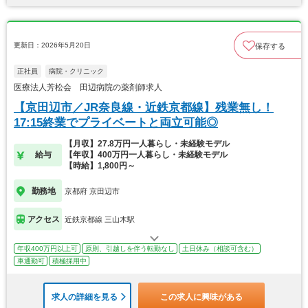
更新日：2026年5月20日
保存する
正社員
病院・クリニック
医療法人芳松会 田辺病院の薬剤師求人
【京田辺市／JR奈良線・近鉄京都線】残業無し！
17:15終業でプライベートと両立可能◎
【月収】27.8万円一人暮らし・未経験モデル
給与
【年収】400万円一人暮らし・未経験モデル
【時給】1,800円～
勤務地
京都府 京田辺市
アクセス
近鉄京都線 三山木駅
年収400万円以上可
原則、引越しを伴う転勤なし
土日休み（相談可含む）
車通勤可
積極採用中
求人の詳細を見る
この求人に興味がある