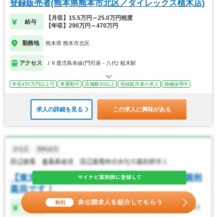
登録販売者(熊本県熊本市北区／ダイレックス植木店)
【月収】15.5万円～25.0万円程度
給与
【年収】290万円～470万円
勤務地
熊本県 熊本市北区
アクセス
ＪＲ鹿児島本線(門司港－八代) 植木駅
年収450万円以上可
車通勤可
店舗数30以上
登録販売者の求人
積極採用中
求人の詳細を見る
この求人に興味がある