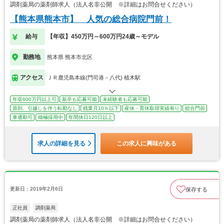
調剤薬局の薬剤師求人（法人名非公開 ※詳細はお問合せください）
【熊本県熊本市】 人気の総合病院門前！
給与
【年収】450万円～600万円24歳～モデル
勤務地
熊本県 熊本市北区
アクセス
ＪＲ鹿児島本線(門司港－八代) 植木駅
年収600万円以上可
新卒も応募可能
未経験者も応募可能
原則、引越しを伴う転勤なし
残業月10ｈ以下
産休・育休取得実績有り
総合門前
車通勤可
積極採用中
年間休日120日以上
求人の詳細を見る
この求人に興味がある
更新日：2019年2月6日
保存する
正社員
調剤薬局
調剤薬局の薬剤師求人（法人名非公開 ※詳細はお問合せください）