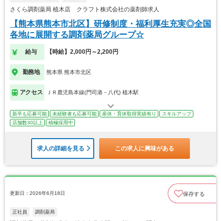
さくら調剤薬局 植木店 クラフト株式会社の薬剤師求人
【熊本県熊本市北区】研修制度・福利厚生充実◎全国
各地に展開する調剤薬局グループ☆
給与
【時給】2,000円～2,200円
勤務地
熊本県 熊本市北区
アクセス
ＪＲ鹿児島本線(門司港－八代) 植木駅
新卒も応募可能
未経験者も応募可能
産休・育休取得実績有り
スキルアップ
店舗数30以上
積極採用中
求人の詳細を見る
この求人に興味がある
更新日：2026年6月18日
保存する
正社員
調剤薬局