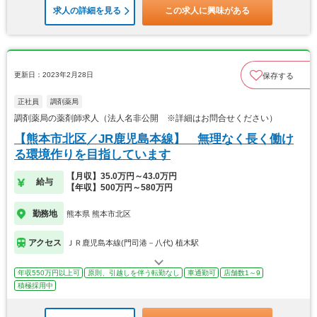
求人の詳細を見る
この求人に興味がある
更新日：2023年2月28日
保存する
正社員
調剤薬局
調剤薬局の薬剤師求人（法人名非公開 ※詳細はお問合せください）
【熊本市北区／JR鹿児島本線】 無理なく長く働け
る環境作りを目指しています
【月収】35.0万円～43.0万円
給与
【年収】500万円～580万円
勤務地
熊本県 熊本市北区
アクセス
ＪＲ鹿児島本線(門司港－八代) 植木駅
年収550万円以上可
原則、引越しを伴う転勤なし
車通勤可
店舗数1～9
積極採用中