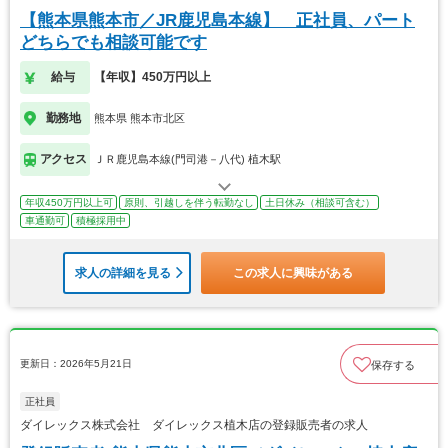
【熊本県熊本市／JR鹿児島本線】 正社員、パート
どちらでも相談可能です
給与
【年収】450万円以上
勤務地
熊本県 熊本市北区
アクセス
ＪＲ鹿児島本線(門司港－八代) 植木駅
年収450万円以上可
原則、引越しを伴う転勤なし
土日休み（相談可含む）
車通勤可
積極採用中
求人の詳細を見る
この求人に興味がある
更新日：2026年5月21日
保存する
正社員
ダイレックス株式会社 ダイレックス植木店の登録販売者の求人