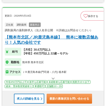
更新日：2026年5月19日
保存する
正社員
調剤薬局
募集停止
調剤薬局の薬剤師求人（法人名非公開 ※詳細はお問合せください）
【熊本市北区／JR鹿児島本線】 熊本に複数店舗あ
り！人気の会社です
【月収】30.0万円以上
給与
【年収】450万円以上 22歳～モデル
勤務地
熊本県 熊本市北区
アクセス
ＪＲ鹿児島本線(門司港－八代) 植木駅
年収450万円以上可
新卒も応募可能
未経験者も応募可能
残業月10ｈ以下
産休・育休取得実績有り
車通勤可
店舗数10～29
求人の詳細を見る
最新の募集状況を問い合わせる