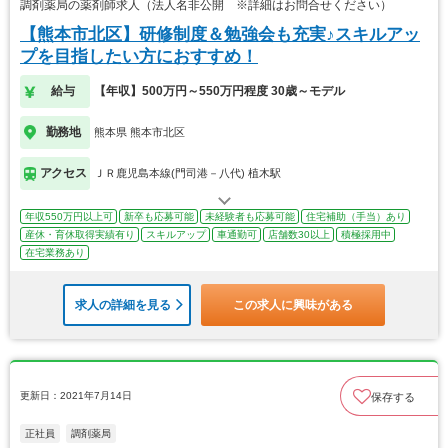
調剤薬局の薬剤師求人（法人名非公開 ※詳細はお問合せください）
【熊本市北区】研修制度＆勉強会も充実♪スキルアッ
プを目指したい方におすすめ！
給与
【年収】500万円～550万円程度 30歳～モデル
勤務地
熊本県 熊本市北区
アクセス
ＪＲ鹿児島本線(門司港－八代) 植木駅
年収550万円以上可
新卒も応募可能
未経験者も応募可能
住宅補助（手当）あり
産休・育休取得実績有り
スキルアップ
車通勤可
店舗数30以上
積極採用中
在宅業務あり
求人の詳細を見る
この求人に興味がある
更新日：2021年7月14日
保存する
正社員
調剤薬局