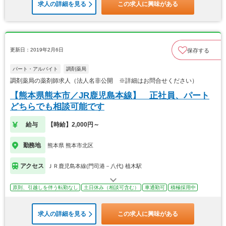
求人の詳細を見る
この求人に興味がある
更新日：2019年2月6日
保存する
パート・アルバイト
調剤薬局
調剤薬局の薬剤師求人（法人名非公開 ※詳細はお問合せください）
【熊本県熊本市／JR鹿児島本線】 正社員、パート
どちらでも相談可能です
給与
【時給】2,000円～
勤務地
熊本県 熊本市北区
アクセス
ＪＲ鹿児島本線(門司港－八代) 植木駅
原則、引越しを伴う転勤なし
土日休み（相談可含む）
車通勤可
積極採用中
求人の詳細を見る
この求人に興味がある