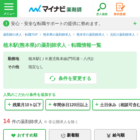
!
安心・安全な転職サポートの提供に努めます。
薬剤師の求人・転職TOP
熊本県の薬剤師求人
熊本市の薬剤師求人
北区の薬剤師求人
植木駅(熊本県)の薬剤師求人・転職情報一覧
勤務地
植木駅(ＪＲ鹿児島本線(門司港－八代))
その他
指定なし
条件を変更する
人気のこだわり条件を追加する
残業月10ｈ以下
年間休日120日以上
土日休み（相談可含
14
件の薬剤師求人
※ 非公開求人を除く
おすすめ順
新着順
給与順