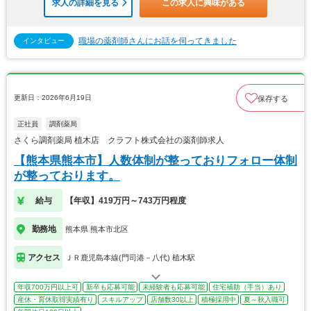
求人の詳細を見る
この求人に興味がある
職場の薬剤師さんにお話を伺ってきました
インタビュー
更新日：2026年6月19日
保存する
正社員
調剤薬局
さくら調剤薬局 植木店 クラフト株式会社の薬剤師求人
【熊本県熊本市】人数体制が整っておりフォロー体制
が整っております。
給与
【年収】419万円～743万円程度
勤務地
熊本県 熊本市北区
アクセス
ＪＲ鹿児島本線(門司港－八代) 植木駅
年収700万円以上可
新卒も応募可能
未経験者も応募可能
住宅補助（手当）あり
産休・育休取得実績有り
スキルアップ
店舗数30以上
積極採用中
夏～秋入職可