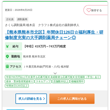
更新日：2026年6月20日
保存する
正社員
調剤薬局
さくら調剤薬局 植木店 クラフト株式会社の薬剤師求人
【熊本県熊本市北区】年間休日126日☆福利厚生・研
修制度充実の大手調剤薬局チェーン◎
給与
【年収】419万円～743万円程度
勤務地
熊本県 熊本市北区
アクセス
ＪＲ鹿児島本線(門司港－八代) 植木駅
年収700万円以上可
新卒も応募可能
未経験者も応募可能
住宅補助（手当）あり
産休・育休取得実績有り
スキルアップ
店舗数30以上
積極採用中
年間休日120日以上
求人の詳細を見る
この求人に興味がある