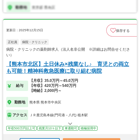
更新日：2025年12月15日
保存する
正社員
病院・クリニック
病院・クリニックの薬剤師求人（法人名非公開 ※詳細はお問合せくださ
い）
【熊本市北区】土日休み×残業なし♪ 育児との両立
も可能！精神科救急医療に取り組む病院
【月収】35.0万円～45.0万円
給与
【年収】420万円～540万円
【時給】2,000円～
勤務地
熊本県 熊本市中央区
アクセス
ＪＲ鹿児島本線(門司港－八代) 植木駅
年収500万円以上可
残業月10ｈ以下
車通勤可
積極採用中