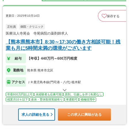
更新日：2025年10月14日
保存する
正社員
病院・クリニック
医療法人寺尾会 寺尾病院の薬剤師求人
【熊本県熊本市】8:30～17:30の働き方相談可能！残
業も月に5時間未満の環境がございます
給与
【年収】440万円～600万円程度
勤務地
熊本県 熊本市北区
アクセス
ＪＲ鹿児島本線(門司港－八代) 植木駅
年収600万円以上可
未経験者も応募可能
原則、引越しを伴う転勤なし
残業月10ｈ以下
産休・育休取得実績有り
車通勤可
積極採用中
求人の詳細を見る
この求人に興味がある