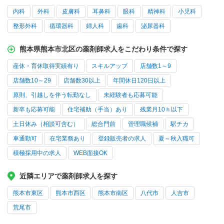
内科
外科
皮膚科
耳鼻科
眼科
精神科
小児科
整形外科
循環器科
婦人科
歯科
泌尿器科
熊本県熊本市北区の薬剤師求人をこだわり条件で探す
産休・育休取得実績有り
スキルアップ
店舗数1～9
店舗数10～29
店舗数30以上
年間休日120日以上
原則、引越しを伴う転勤なし
未経験者も応募可能
新卒も応募可能
住宅補助（手当）あり
残業月10ｈ以下
土日休み（相談可含む）
総合門前
管理職候補
駅チカ
車通勤可
在宅業務あり
登録販売者の求人
夏～秋入職可
積極採用中の求人
WEB面接OK
近隣エリアで薬剤師求人を探す
熊本市東区
熊本市西区
熊本市南区
八代市
人吉市
荒尾市