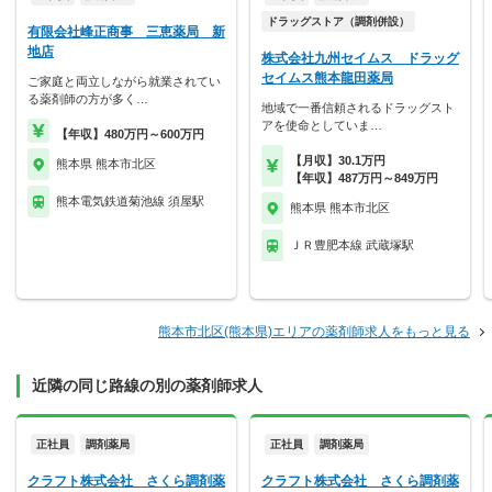
ドラッグストア（調剤併設）
有限会社峰正商事 三恵薬局 新
地店
株式会社九州セイムス ドラッグ
セイムス熊本龍田薬局
ご家庭と両立しながら就業されてい
る薬剤師の方が多く…
地域で一番信頼されるドラッグスト
アを使命としていま…
【年収】480万円～600万円
【月収】30.1万円
熊本県 熊本市北区
【年収】487万円～849万円
熊本電気鉄道菊池線 須屋駅
熊本県 熊本市北区
ＪＲ豊肥本線 武蔵塚駅
熊本市北区(熊本県)エリアの薬剤師求人をもっと見る
近隣の同じ路線の別の薬剤師求人
正社員
調剤薬局
正社員
調剤薬局
クラフト株式会社 さくら調剤薬
クラフト株式会社 さくら調剤薬