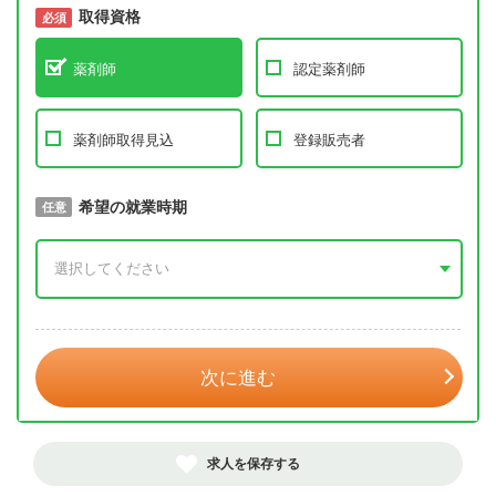
取得資格
必須
必須
薬剤師
認定薬剤師
薬剤師取得見込
登録販売者
取得予定年
希望の就業時期
必須
任意
年 3月
次に進む
求人を保存する