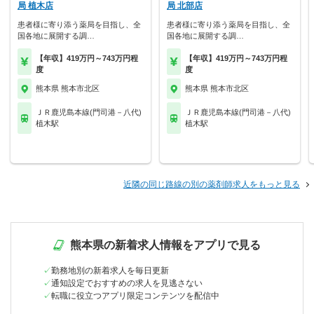
局 植木店
局 北部店
患者様に寄り添う薬局を目指し、全
患者様に寄り添う薬局を目指し、全
国各地に展開する調…
国各地に展開する調…
【年収】419万円～743万円程
【年収】419万円～743万円程
度
度
熊本県 熊本市北区
熊本県 熊本市北区
ＪＲ鹿児島本線(門司港－八代)
ＪＲ鹿児島本線(門司港－八代)
植木駅
植木駅
近隣の同じ路線の別の薬剤師求人をもっと見る
熊本県の新着求人情報をアプリで見る
勤務地別の新着求人を毎日更新
通知設定でおすすめの求人を見逃さない
転職に役立つアプリ限定コンテンツを配信中