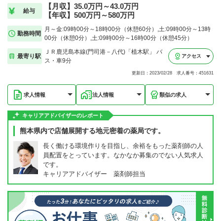
【月収】35.0万円～43.0万円
給与
【年収】500万円～580万円
月～金:09時00分～18時00分（休憩60分）,土:09時00分～13時
勤務時間
00分（休憩0分）,土:09時00分～16時00分（休憩45分）
ＪＲ鹿児島本線(門司港－八代)「植木駅」 バ
最寄り駅
アクセス
ス・車9分
更新日：2023/02/28 求人番号：451631
求人情報
法人情報
類似の求人
キャリアアドバイザーのレポート
熊本県内で店舗展開する地元密着の薬局です。
長く働ける環境作りを目指し、余裕をもった薬剤師の人
員配置をとっています。なかなか募集のでない人気求人
です。
キャリアアドバイザー 薬剤師担当