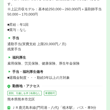
す。
※上記月収モデル：基本給250,000～260,000円＋薬剤師手当
50,000～170,000円
■昇給：年1回
■賞与：なし
手当
通勤手当(実費支給 上限20,000円／月)
残業手当
福利厚生
雇用保険、労災保険、健康保険、厚生年金保険
手当・福利厚生備考
■退職金制度・・・勤続3年以上の方対象
勤務地・アクセス
原則、引越しを伴う転勤なし
車通勤可
熊本県熊本市北区
ＪＲ鹿児島本線(門司港－八代)「植木駅」 バス・車9分