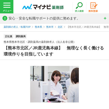
!
安心・安全な転職サポートの提供に努めます。
薬剤師の求人・転職TOP
熊本県
熊本市
北区
【熊本市北区／JR鹿児島本線】 無理
正社員
調剤薬局
熊本県熊本市北区・調剤薬局の薬剤師求人（法人名非公開）
【熊本市北区／JR鹿児島本線】 無理なく長く働ける
環境作りを目指しています