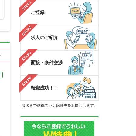
STEP1
ご登録
STEP2
求人のご紹介
STEP3
る
面接・条件交渉
中
STEP4
転職成功！！
最後まで納得のいく転職先をお探しします。