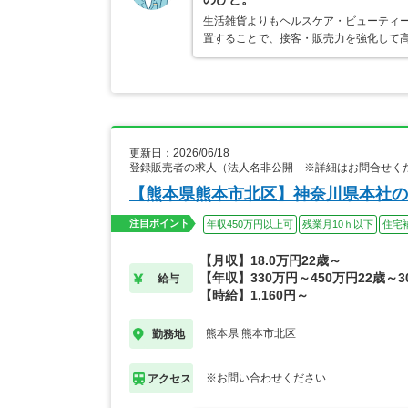
生活雑貨よりもヘルスケア・ビューティ
置することで、接客・販売力を強化して
更新日：2026/06/18
登録販売者の求人（法人名非公開 ※詳細はお問合せく
【熊本県熊本市北区】神奈川県本社の
注目ポイント
年収450万円以上可
残業月10ｈ以下
住宅
【月収】18.0万円22歳～
【年収】330万円～450万円22歳～3
給与
【時給】1,160円～
熊本県 熊本市北区
勤務地
※お問い合わせください
アクセス