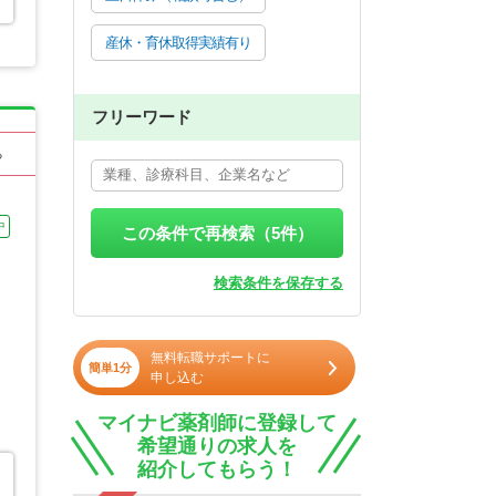
産休・育休取得実績有り
フリーワード
る
中
この条件で再検索（
5
件）
検索条件を保存する
無料転職サポートに
簡単1分
申し込む
マイナビ薬剤師に登録して
希望通りの求人を
紹介してもらう！