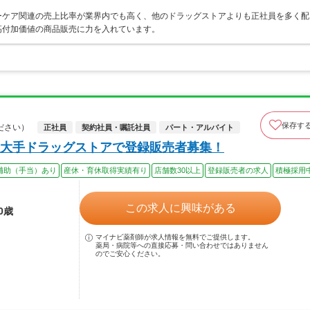
ーケア関連の売上比率が業界内でも高く、他のドラッグストアよりも正社員を多く配
高付加価値の商品販売に力を入れています。
保存す
ださい）
正社員
契約社員・嘱託社員
パート・アルバイト
大手ドラッグストアで登録販売者募集！
補助（手当）あり
産休・育休取得実績有り
店舗数30以上
登録販売者の求人
積極採用
この求人に興味がある
0歳
マイナビ薬剤師が求人情報を無料でご提供します。
薬局・病院等への直接応募・問い合わせではありません
のでご安心ください。