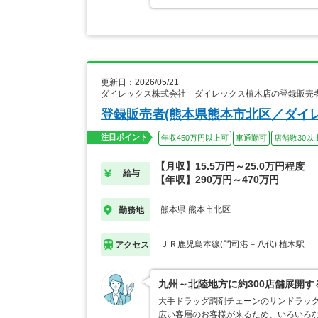
更新日：2026/05/21
ダイレックス株式会社 ダイレックス植木店の登録販売
登録販売者(熊本県熊本市北区／ダイ
注目ポイント
年収450万円以上可
車通勤可
店舗数30以
【月収】15.5万円～25.0万円程度
給与
【年収】290万円～470万円
熊本県 熊本市北区
勤務地
ＪＲ鹿児島本線(門司港－八代) 植木駅
アクセス
九州～北陸地方に約300店舗展開
大手ドラッグ調剤チェーンのサンドラッ
広い客層のお客様が来るため、いろいろ