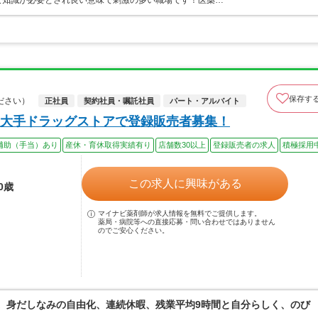
な知識が必要とされ良い意味で刺激の多い職場です！医薬…
保存す
ださい）
正社員
契約社員・嘱託社員
パート・アルバイト
大手ドラッグストアで登録販売者募集！
補助（手当）あり
産休・育休取得実績有り
店舗数30以上
登録販売者の求人
積極採用
この求人に興味がある
0歳
マイナビ薬剤師が求人情報を無料でご提供します。
薬局・病院等への直接応募・問い合わせではありません
のでご安心ください。
境。身だしなみの自由化、連続休暇、残業平均9時間と自分らしく、のび