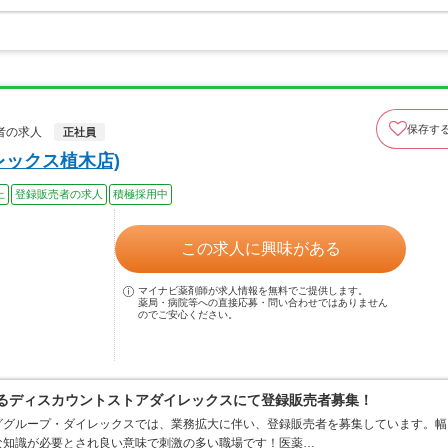
保存す
者の求人
正社員
レックス植木店)
上
登録販売者の求人
積極採用中
この求人に興味がある
マイナビ薬剤師が求人情報を無料でご提供します。
薬局・病院等への直接応募・問い合わせではありません
のでご安心ください。
するディスカウントストアダイレックスにて登録販売者募集！
ググループ・ダイレックスでは、業務拡大に伴い、登録販売者を募集しています。幅
な知識が必要とされ良い意味で刺激の多い職場です！医薬…