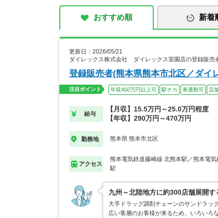
おすすめ順
新着
更新日：2026/05/21
ダイレックス株式会社 ダイレックス室園店の登録販売
登録販売者(熊本県熊本市北区／ダイ
注目ポイント
年収450万円以上可
駅チカ
車通勤可
店
【月収】15.5万円～25.0万円程度
給与
【年収】290万円～470万円
熊本県 熊本市北区
勤務地
熊本電気鉄道藤崎線 北熊本駅／熊本電気
アクセス
駅
九州～北陸地方に約300店舗展開
大手ドラッグ調剤チェーンのサンドラッ
広い客層のお客様が来るため、いろいろ