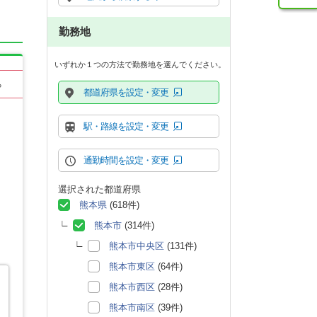
勤務地
いずれか１つの方法で勤務地を選んでください。
る
都道府県を設定・変更
駅・路線を設定・変更
通勤時間を設定・変更
選択された都道府県
熊本県
(618件)
熊本市
(314件)
熊本市中央区
(131件)
熊本市東区
(64件)
熊本市西区
(28件)
熊本市南区
(39件)