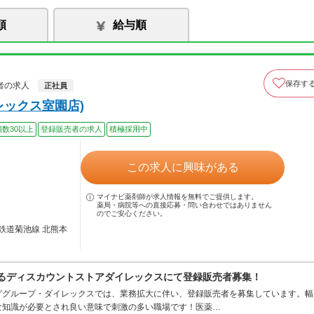
順
給与順
保存す
者の求人
正社員
レックス室園店)
舗数30以上
登録販売者の求人
積極採用中
この求人に興味がある
マイナビ薬剤師が求人情報を無料でご提供します。
薬局・病院等への直接応募・問い合わせではありません
のでご安心ください。
鉄道菊池線 北熊本
するディスカウントストアダイレックスにて登録販売者募集！
ググループ・ダイレックスでは、業務拡大に伴い、登録販売者を募集しています。幅
な知識が必要とされ良い意味で刺激の多い職場です！医薬…