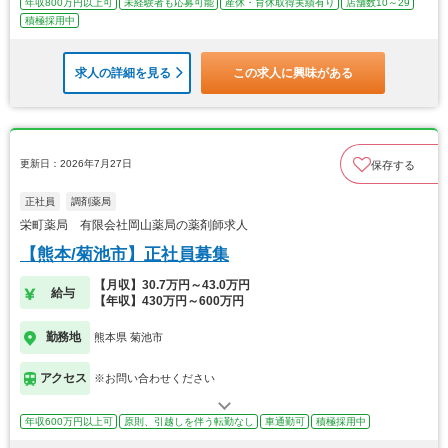
年収800万円以上可
未経験者も応募可能
産休・育休取得実績有り
店舗数10～29
積極採用中
求人の詳細を見る
この求人に興味がある
更新日：2026年7月27日
保存する
正社員
調剤薬局
栄町薬局 有限会社岡山薬局の薬剤師求人
【熊本/菊池市】正社員募集
【月収】30.7万円～43.0万円
給与
【年収】430万円～600万円
勤務地
熊本県 菊池市
アクセス
※お問い合わせください
年収600万円以上可
原則、引越しを伴う転勤なし
車通勤可
積極採用中