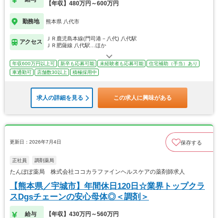
【年収】480万円～600万円
勤務地
熊本県 八代市
ＪＲ鹿児島本線(門司港－八代) 八代駅
アクセス
ＪＲ肥薩線 八代駅…ほか
年収600万円以上可
新卒も応募可能
未経験者も応募可能
住宅補助（手当）あり
車通勤可
店舗数30以上
積極採用中
求人の詳細を見る
この求人に興味がある
更新日：2026年7月4日
保存する
正社員
調剤薬局
たんぽぽ薬局 株式会社ココカラファインヘルスケアの薬剤師求人
【熊本県／宇城市】年間休日120日☆業界トップクラ
スDgsチェーンの安心母体◎＜調剤＞
給与
【年収】430万円～560万円