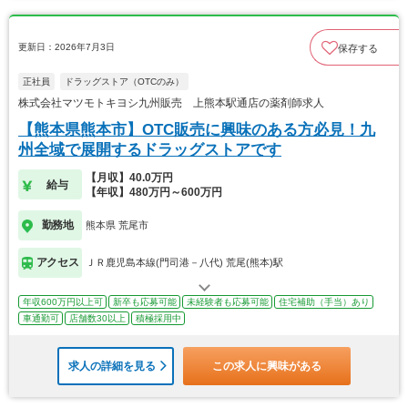
更新日：2026年7月3日
保存する
正社員
ドラッグストア（OTCのみ）
株式会社マツモトキヨシ九州販売 上熊本駅通店の薬剤師求人
【熊本県熊本市】OTC販売に興味のある方必見！九
州全域で展開するドラッグストアです
【月収】40.0万円
給与
【年収】480万円～600万円
勤務地
熊本県 荒尾市
アクセス
ＪＲ鹿児島本線(門司港－八代) 荒尾(熊本)駅
年収600万円以上可
新卒も応募可能
未経験者も応募可能
住宅補助（手当）あり
車通勤可
店舗数30以上
積極採用中
求人の詳細を見る
この求人に興味がある