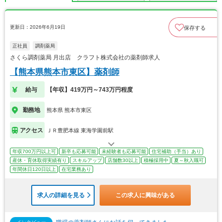
更新日：2026年6月19日
保存する
正社員
調剤薬局
さくら調剤薬局 月出店 クラフト株式会社の薬剤師求人
【熊本県熊本市東区】薬剤師
給与
【年収】419万円～743万円程度
勤務地
熊本県 熊本市東区
アクセス
ＪＲ豊肥本線 東海学園前駅
年収700万円以上可
新卒も応募可能
未経験者も応募可能
住宅補助（手当）あり
産休・育休取得実績有り
スキルアップ
店舗数30以上
積極採用中
夏～秋入職可
年間休日120日以上
在宅業務あり
求人の詳細を見る
この求人に興味がある