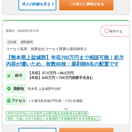
求人の詳細を見る
この求人に興味がある
更新日：2026年3月17日
保存する
正社員
調剤薬局
コーセイ薬局 有限会社コーセイ商事の薬剤師求人
【熊本県上益城郡】年収700万円まで相談可能！処方
内容が濃いため、枚数80枚：薬剤師8名の配置です
【月収】37.0万円～48.0万円
給与
【年収】440万円～700万円残業手当含む
勤務地
熊本県 上益城郡甲佐町
アクセス
ＪＲ鹿児島本線(門司港－八代) 松橋駅
年収700万円以上可
新卒も応募可能
未経験者も応募可能
原則、引越しを伴う転勤なし
車通勤可
積極採用中
在宅業務あり