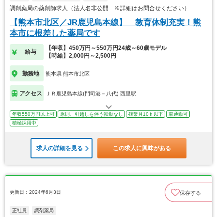
調剤薬局の薬剤師求人（法人名非公開 ※詳細はお問合せください）
【熊本市北区／JR鹿児島本線】 教育体制充実！熊
本市に根差した薬局です
【年収】450万円～550万円24歳～60歳モデル
給与
【時給】2,000円～2,500円
勤務地
熊本県 熊本市北区
アクセス
ＪＲ鹿児島本線(門司港－八代) 西里駅
年収550万円以上可
原則、引越しを伴う転勤なし
残業月10ｈ以下
車通勤可
積極採用中
求人の詳細を見る
この求人に興味がある
更新日：2024年6月3日
保存する
正社員
調剤薬局