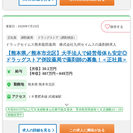
更新日：2026年7月15日
保存する
正社員
調剤薬局
ドラッグストア（調剤併設）
ドラッグセイムス熊本龍田薬局 株式会社九州セイムスの薬剤師求人
【熊本県／熊本市北区】大手法人で経営母体も安定◎
ドラッグストア併設薬局で薬剤師の募集！＜正社員＞
【月収】30.1万円
給与
【年収】487万円～849万円
勤務地
熊本県 熊本市北区
アクセス
ＪＲ豊肥本線 武蔵塚駅
年収800万円以上可
未経験者も応募可能
産休・育休取得実績有り
店舗数10～29
積極採用中
求人の詳細を見る
この求人に興味がある