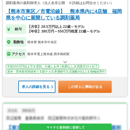
調剤薬局の薬剤師求人（法人名非公開 ※詳細はお問合せください）
【熊本市東区／市電沿線】 熊本県内に4店舗 福岡
県を中心に展開している調剤薬局
【月収】28.5万円以上 22歳～モデル
給与
【年収】380万円～550万円程度 22歳～モデル
勤務地
熊本県 熊本市中央区
アクセス
熊本市電上熊本線 西辛島町駅
年収550万円以上可
原則、引越しを伴う転勤なし
残業月10ｈ以下
産休・育休取得実績有り
駅チカ
車通勤可
店舗数30以上
積極採用中
求人の詳細を見る
この求人に興味がある