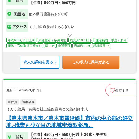
給与
【年収】500万円～600万円
勤務地
熊本県 球磨郡あさぎり町
アクセス
くま川鉄道湯前線 あさぎり駅
年収600万円以上可
未経験者も応募可能
残業月10ｈ以下
住宅補助（手当）あり
産休・育休取得実績有り
駅チカ
車通勤可
店舗数1～9
積極採用中
求人の詳細を見る
この求人に興味がある
更新日：2026年3月17日
保存する
正社員
調剤薬局
ミカサ薬局 有限会社三笠薬品商会の薬剤師求人
【熊本県熊本市／熊本市電沿線】市内の中心部の好立
地♪残業も少な目の地域密着型薬局。
【年収】450万円～550万円以上 30歳～モデル
給与