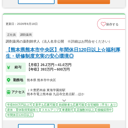
更新日：2026年6月18日
保存する
正社員
調剤薬局
調剤薬局の薬剤師求人（法人名非公開 ※詳細はお問合せください）
【熊本県熊本市中央区】年間休日120日以上☆福利厚
生・研修制度充実の安心環境◎
【月収】26.2万円～41.0万円
給与
【年収】393万円～600万円
勤務地
熊本県 熊本市中央区
ＪＲ豊肥本線 東海学園前駅
アクセス
熊本市電上熊本線 九品寺交差点駅…ほか
年収600万円以上可
新卒も応募可能
未経験者も応募可能
住宅補助（手当）あり
産休・育休取得実績有り
スキルアップ
車通勤可
店舗数30以上
積極採用中
年間休日120日以上