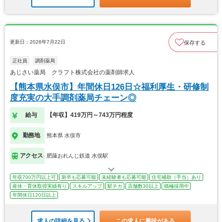
更新日：2026年7月22日
保存する
正社員
調剤薬局
あじさい薬局 クラフト株式会社の薬剤師求人
【熊本県水俣市】年間休日126日☆福利厚生・研修制
度充実の大手調剤薬局チェーン◎
給与
【年収】419万円～743万円程度
勤務地
熊本県 水俣市
アクセス
肥薩おれんじ鉄道 水俣駅
年収700万円以上可
新卒も応募可能
未経験者も応募可能
住宅補助（手当）あり
産休・育休取得実績有り
スキルアップ
駅チカ
店舗数30以上
積極採用中
年間休日120日以上
求人の詳細を見る
この求人に興味がある