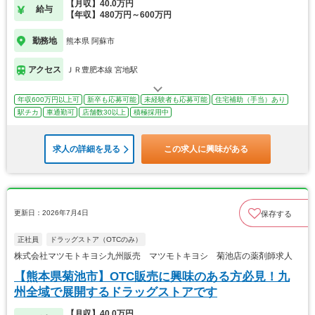
【月収】40.0万円
給与
【年収】480万円～600万円
勤務地
熊本県 阿蘇市
アクセス
ＪＲ豊肥本線 宮地駅
年収600万円以上可
新卒も応募可能
未経験者も応募可能
住宅補助（手当）あり
駅チカ
車通勤可
店舗数30以上
積極採用中
求人の詳細を見る
この求人に興味がある
更新日：2026年7月4日
保存する
正社員
ドラッグストア（OTCのみ）
株式会社マツモトキヨシ九州販売 マツモトキヨシ 菊池店の薬剤師求人
【熊本県菊池市】OTC販売に興味のある方必見！九
州全域で展開するドラッグストアです
【月収】40.0万円