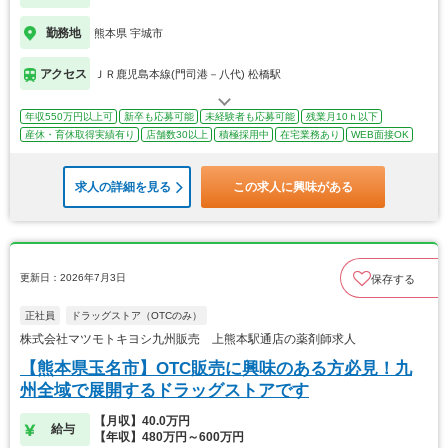
勤務地
熊本県 宇城市
アクセス
ＪＲ鹿児島本線(門司港－八代) 松橋駅
年収550万円以上可
新卒も応募可能
未経験者も応募可能
残業月10ｈ以下
産休・育休取得実績有り
店舗数30以上
積極採用中
在宅業務あり
WEB面接OK
求人の詳細を見る
この求人に興味がある
更新日：2026年7月3日
保存する
正社員
ドラッグストア（OTCのみ）
株式会社マツモトキヨシ九州販売 上熊本駅通店の薬剤師求人
【熊本県玉名市】OTC販売に興味のある方必見！九
州全域で展開するドラッグストアです
【月収】40.0万円
給与
【年収】480万円～600万円