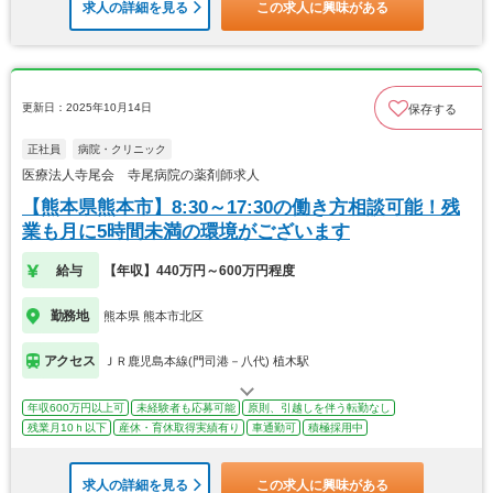
求人の詳細を見る
この求人に興味がある
更新日：2025年10月14日
保存する
正社員
病院・クリニック
医療法人寺尾会 寺尾病院の薬剤師求人
【熊本県熊本市】8:30～17:30の働き方相談可能！残
業も月に5時間未満の環境がございます
給与
【年収】440万円～600万円程度
勤務地
熊本県 熊本市北区
アクセス
ＪＲ鹿児島本線(門司港－八代) 植木駅
年収600万円以上可
未経験者も応募可能
原則、引越しを伴う転勤なし
残業月10ｈ以下
産休・育休取得実績有り
車通勤可
積極採用中
求人の詳細を見る
この求人に興味がある