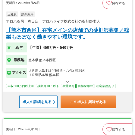
更新日：2025年6月24日
保存する
正社員
調剤薬局
アロハ薬局 春日店 アロハライフ株式会社の薬剤師求人
【熊本市西区】在宅メインの店舗での薬剤師募集／残
業もほぼなく働きやすい環境です。
給与
【年収】450万円～540万円
勤務地
熊本県 熊本市西区
ＪＲ鹿児島本線(門司港－八代) 熊本駅
アクセス
ＪＲ豊肥本線 熊本駅
年収500万円以上可
残業月10ｈ以下
車通勤可
積極採用中
在宅業務あり
求人の詳細を見る
この求人に興味がある
更新日：2026年6月18日
保存する