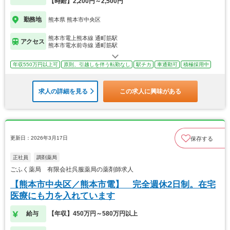
【時給】2,200円～2,500円
勤務地
熊本県 熊本市中央区
熊本市電上熊本線 通町筋駅
アクセス
熊本市電水前寺線 通町筋駅
年収550万円以上可
原則、引越しを伴う転勤なし
駅チカ
車通勤可
積極採用中
求人の詳細を見る
この求人に興味がある
更新日：2026年3月17日
保存する
正社員
調剤薬局
ごふく薬局 有限会社呉服薬局の薬剤師求人
【熊本市中央区／熊本市電】 完全週休2日制。在宅
医療にも力を入れています
給与
【年収】450万円～580万円以上