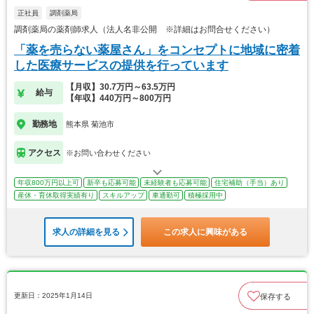
正社員
調剤薬局
調剤薬局の薬剤師求人（法人名非公開 ※詳細はお問合せください）
「薬を売らない薬屋さん」をコンセプトに地域に密着
した医療サービスの提供を行っています
【月収】30.7万円～63.5万円
給与
【年収】440万円～800万円
勤務地
熊本県 菊池市
アクセス
※お問い合わせください
年収800万円以上可
新卒も応募可能
未経験者も応募可能
住宅補助（手当）あり
産休・育休取得実績有り
スキルアップ
車通勤可
積極採用中
求人の詳細を見る
この求人に興味がある
更新日：2025年1月14日
保存する