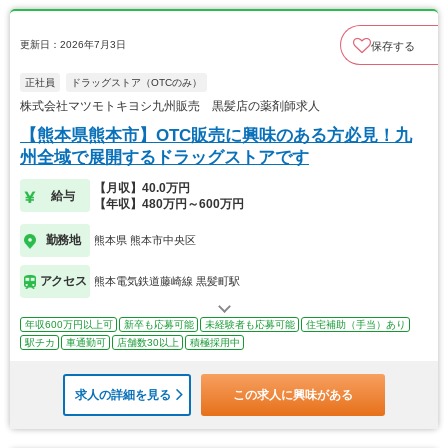
更新日：2026年7月3日
保存する
正社員
ドラッグストア（OTCのみ）
株式会社マツモトキヨシ九州販売 黒髪店の薬剤師求人
【熊本県熊本市】OTC販売に興味のある方必見！九
州全域で展開するドラッグストアです
【月収】40.0万円
給与
【年収】480万円～600万円
勤務地
熊本県 熊本市中央区
アクセス
熊本電気鉄道藤崎線 黒髪町駅
年収600万円以上可
新卒も応募可能
未経験者も応募可能
住宅補助（手当）あり
駅チカ
車通勤可
店舗数30以上
積極採用中
求人の詳細を見る
この求人に興味がある