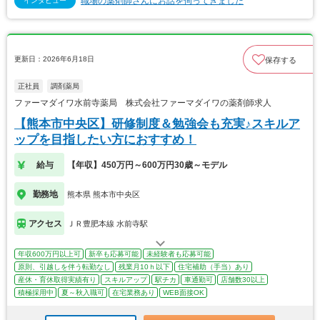
職場の薬剤師さんにお話を伺ってきました
インタビュー
更新日：2026年6月18日
保存する
正社員
調剤薬局
ファーマダイワ水前寺薬局 株式会社ファーマダイワの薬剤師求人
【熊本市中央区】研修制度＆勉強会も充実♪スキルア
ップを目指したい方におすすめ！
給与
【年収】450万円～600万円30歳～モデル
勤務地
熊本県 熊本市中央区
アクセス
ＪＲ豊肥本線 水前寺駅
年収600万円以上可
新卒も応募可能
未経験者も応募可能
原則、引越しを伴う転勤なし
残業月10ｈ以下
住宅補助（手当）あり
産休・育休取得実績有り
スキルアップ
駅チカ
車通勤可
店舗数30以上
積極採用中
夏～秋入職可
在宅業務あり
WEB面接OK