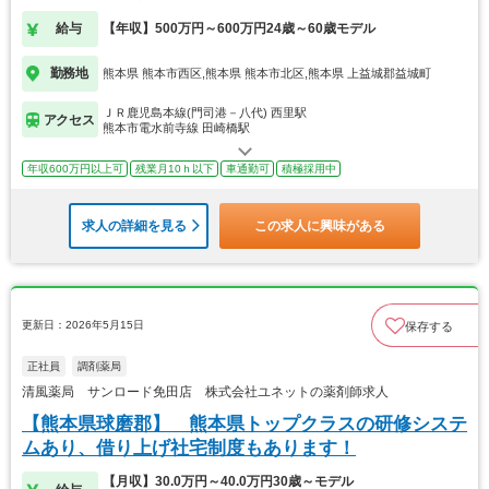
給与
【年収】500万円～600万円24歳～60歳モデル
勤務地
熊本県 熊本市西区,熊本県 熊本市北区,熊本県 上益城郡益城町
ＪＲ鹿児島本線(門司港－八代) 西里駅
アクセス
熊本市電水前寺線 田崎橋駅
年収600万円以上可
残業月10ｈ以下
車通勤可
積極採用中
求人の詳細を見る
この求人に興味がある
更新日：2026年5月15日
保存する
正社員
調剤薬局
清風薬局 サンロード免田店 株式会社ユネットの薬剤師求人
【熊本県球磨郡】 熊本県トップクラスの研修システ
ムあり、借り上げ社宅制度もあります！
【月収】30.0万円～40.0万円30歳～モデル