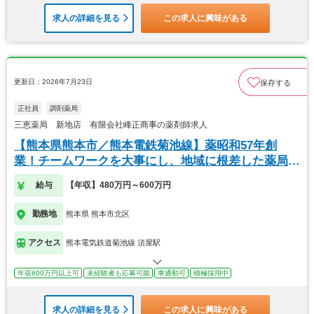
求人の詳細を見る
この求人に興味がある
更新日：2026年7月23日
保存する
正社員
調剤薬局
三恵薬局 新地店 有限会社峰正商事の薬剤師求人
【熊本県熊本市／熊本電鉄菊池線】薬昭和57年創
業！チームワークを大事にし、地域に根差した薬局で
す。
給与
【年収】480万円～600万円
勤務地
熊本県 熊本市北区
アクセス
熊本電気鉄道菊池線 須屋駅
年収600万円以上可
未経験者も応募可能
車通勤可
積極採用中
求人の詳細を見る
この求人に興味がある