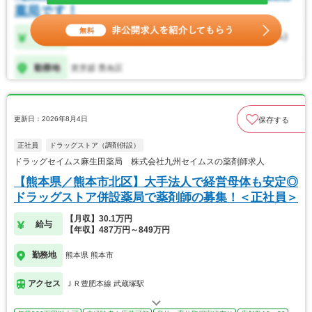
更新日：2026年8月4日
保存する
正社員
ドラッグストア（調剤併設）
ドラッグセイムス麻生田薬局 株式会社九州セイムスの薬剤師求人
【熊本県／熊本市北区】大手法人で経営母体も安定◎
ドラッグストア併設薬局で薬剤師の募集！＜正社員＞
【月収】30.1万円
給与
【年収】487万円～849万円
勤務地
熊本県 熊本市
アクセス
ＪＲ豊肥本線 武蔵塚駅