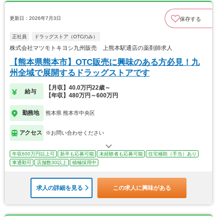
更新日：2026年7月3日
保存する
正社員
ドラッグストア（OTCのみ）
株式会社マツモトキヨシ九州販売 上熊本駅通店の薬剤師求人
【熊本県熊本市】OTC販売に興味のある方必見！九
州全域で展開するドラッグストアです
【月収】40.0万円22歳～
給与
【年収】480万円～600万円
勤務地
熊本県 熊本市中央区
アクセス
※お問い合わせください
年収600万円以上可
新卒も応募可能
未経験者も応募可能
住宅補助（手当）あり
車通勤可
店舗数30以上
積極採用中
求人の詳細を見る
この求人に興味がある