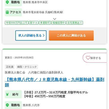
勤務地
熊本県 熊本市中央区
アクセス
熊本市電水前寺線 呉服町(熊本)駅
年収550万円以上可
駅チカ
車通勤可
積極採用中
在宅業務あり
求人の詳細を見る
この求人に興味がある
更新日：2025年10月28日
保存する
正社員
病院・クリニック
医療法人敬仁会 八代敬仁病院の薬剤師求人
【熊本県八代市／ＪＲ鹿児島本線・九州新幹線】薬剤
師
【月収】27.2万円～32.6万円程度 月額平均モデル
給与
【年収】450万円～550万円程度
勤務地
熊本県 八代市