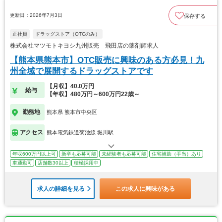
更新日：2026年7月3日
保存する
正社員
ドラッグストア（OTCのみ）
株式会社マツモトキヨシ九州販売 飛田店の薬剤師求人
【熊本県熊本市】OTC販売に興味のある方必見！九
州全域で展開するドラッグストアです
【月収】40.0万円
給与
【年収】480万円～600万円22歳～
勤務地
熊本県 熊本市中央区
アクセス
熊本電気鉄道菊池線 堀川駅
年収600万円以上可
新卒も応募可能
未経験者も応募可能
住宅補助（手当）あり
車通勤可
店舗数30以上
積極採用中
求人の詳細を見る
この求人に興味がある