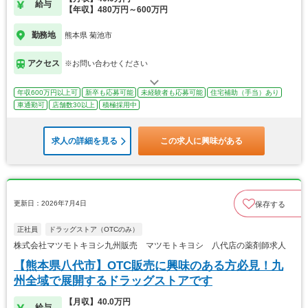
給与
【年収】480万円～600万円
勤務地
熊本県 菊池市
アクセス
※お問い合わせください
年収600万円以上可
新卒も応募可能
未経験者も応募可能
住宅補助（手当）あり
車通勤可
店舗数30以上
積極採用中
求人の詳細を見る
この求人に興味がある
更新日：2026年7月4日
保存する
正社員
ドラッグストア（OTCのみ）
株式会社マツモトキヨシ九州販売 マツモトキヨシ 八代店の薬剤師求人
【熊本県八代市】OTC販売に興味のある方必見！九
州全域で展開するドラッグストアです
【月収】40.0万円
給与