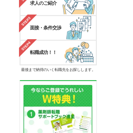
求人のご紹介
STEP3
面接・条件交渉
STEP4
転職成功！！
最後まで納得のいく転職先をお探しします。