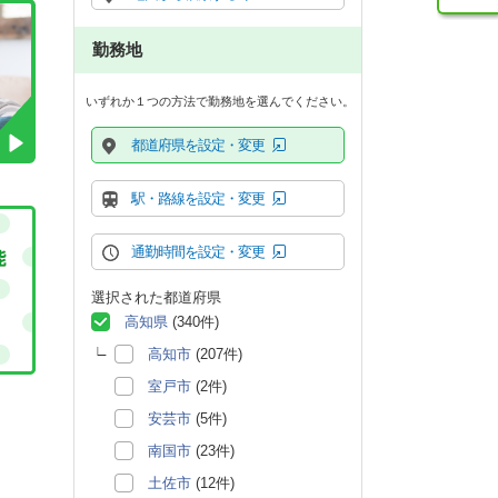
勤務地
いずれか１つの方法で勤務地を選んでください。
都道府県を設定・変更
駅・路線を設定・変更
通勤時間を設定・変更
選択された都道府県
高知県
(340件)
高知市
(207件)
室戸市
(2件)
安芸市
(5件)
南国市
(23件)
土佐市
(12件)