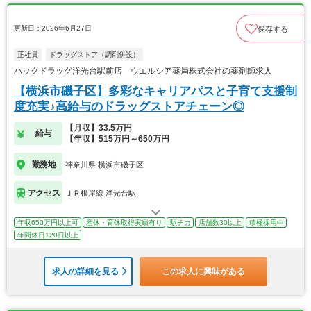
更新日：2026年6月27日
保存する
正社員
ドラッグストア（調剤併設）
ハックドラッグ洋光台駅前店 ウエルシア薬局株式会社の薬剤師求人
【横浜市磯子区】多彩なキャリアパスと子育て支援制
度充実♪高給与のドラッグストアチェーン◎
【月収】33.5万円
給与
【年収】515万円～650万円
勤務地
神奈川県 横浜市磯子区
アクセス
ＪＲ根岸線 洋光台駅
年収650万円以上可
産休・育休取得実績有り
駅チカ
店舗数30以上
積極採用中
年間休日120日以上
求人の詳細を見る
この求人に興味がある