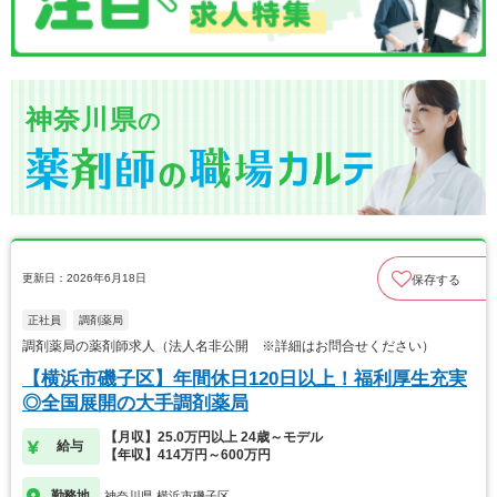
神奈川県
の
更新日：2026年6月18日
保存する
正社員
調剤薬局
調剤薬局の薬剤師求人（法人名非公開 ※詳細はお問合せください）
【横浜市磯子区】年間休日120日以上！福利厚生充実
◎全国展開の大手調剤薬局
【月収】25.0万円以上 24歳～モデル
給与
【年収】414万円～600万円
勤務地
神奈川県 横浜市磯子区