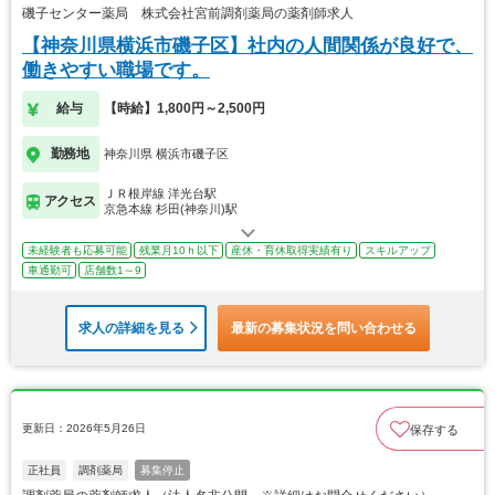
磯子センター薬局 株式会社宮前調剤薬局の薬剤師求人
【神奈川県横浜市磯子区】社内の人間関係が良好で、
働きやすい職場です。
給与
【時給】1,800円～2,500円
勤務地
神奈川県 横浜市磯子区
ＪＲ根岸線 洋光台駅
アクセス
京急本線 杉田(神奈川)駅
未経験者も応募可能
残業月10ｈ以下
産休・育休取得実績有り
スキルアップ
車通勤可
店舗数1～9
求人の詳細を見る
最新の募集状況を問い合わせる
更新日：2026年5月26日
保存する
正社員
調剤薬局
募集停止