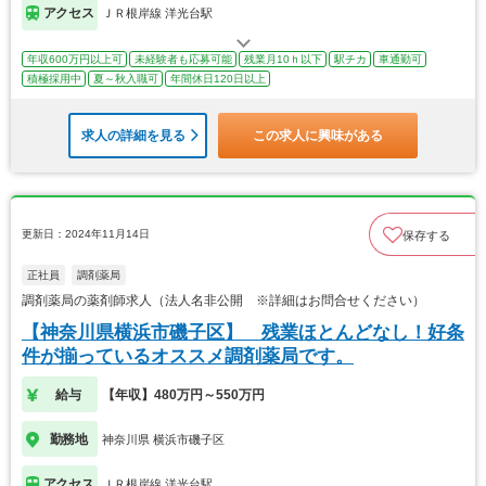
アクセス
ＪＲ根岸線 洋光台駅
年収600万円以上可
未経験者も応募可能
残業月10ｈ以下
駅チカ
車通勤可
積極採用中
夏～秋入職可
年間休日120日以上
求人の詳細を見る
この求人に興味がある
更新日：2024年11月14日
保存する
正社員
調剤薬局
調剤薬局の薬剤師求人（法人名非公開 ※詳細はお問合せください）
【神奈川県横浜市磯子区】 残業ほとんどなし！好条
件が揃っているオススメ調剤薬局です。
給与
【年収】480万円～550万円
勤務地
神奈川県 横浜市磯子区
アクセス
ＪＲ根岸線 洋光台駅