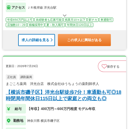
アクセス
ＪＲ根岸線 洋光台駅
年収650万円以上可
未経験者も応募可能
残業月10ｈ以下
駅チカ
車通勤可
店舗数10～29
積極採用中
夏～秋入職可
年間休日120日以上
求人の詳細を見る
この求人に興味がある
更新日：2026年7月29日
保存する
正社員
調剤薬局
まごころ薬局 洋光台店 株式会社ゆうちょうの薬剤師求人
【横浜市磯子区】洋光台駅徒歩7分！車通勤も可◎18
時閉局年間休日115日以上で家庭との両立も◎
給与
【年収】400万円～600万円程度 モデル年収
勤務地
神奈川県 横浜市磯子区