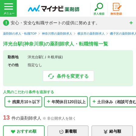
!
安心・安全な転職サポートの提供に努めます。
薬剤師の求人・転職TOP
神奈川県の薬剤師求人
横浜市の薬剤師求人
磯子区の薬剤師求
洋光台駅(神奈川県)の薬剤師求人・転職情報一覧
勤務地
洋光台駅(ＪＲ根岸線)
その他
指定なし
条件を変更する
人気のこだわり条件を追加する
残業月10ｈ以下
年間休日120日以上
土日休み（相談可含
13
件の薬剤師求人
※ 非公開求人を除く
おすすめ順
新着順
給与順