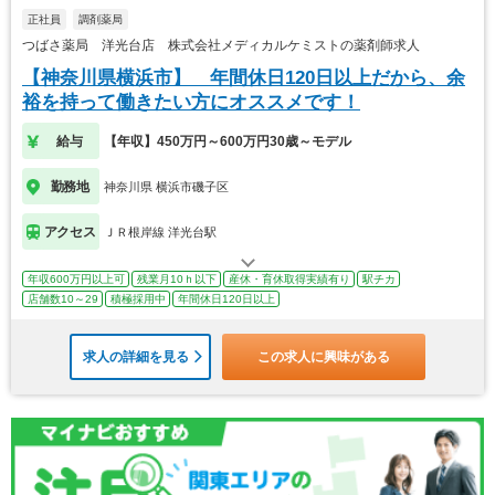
正社員
調剤薬局
つばさ薬局 洋光台店 株式会社メディカルケミストの薬剤師求人
【神奈川県横浜市】 年間休日120日以上だから、余
裕を持って働きたい方にオススメです！
給与
【年収】450万円～600万円30歳～モデル
勤務地
神奈川県 横浜市磯子区
アクセス
ＪＲ根岸線 洋光台駅
年収600万円以上可
残業月10ｈ以下
産休・育休取得実績有り
駅チカ
店舗数10～29
積極採用中
年間休日120日以上
求人の詳細を見る
この求人に興味がある