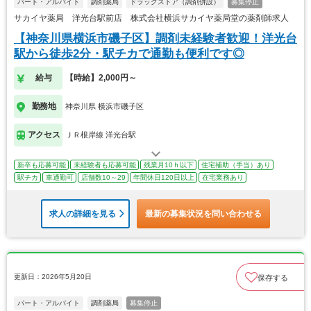
パート・アルバイト
調剤薬局
ドラッグストア（調剤併設）
募集停止
サカイヤ薬局 洋光台駅前店 株式会社横浜サカイヤ薬局堂の薬剤師求人
【神奈川県横浜市磯子区】調剤未経験者歓迎！洋光台
駅から徒歩2分・駅チカで通勤も便利です◎
給与
【時給】2,000円～
勤務地
神奈川県 横浜市磯子区
アクセス
ＪＲ根岸線 洋光台駅
新卒も応募可能
未経験者も応募可能
残業月10ｈ以下
住宅補助（手当）あり
駅チカ
車通勤可
店舗数10～29
年間休日120日以上
在宅業務あり
求人の詳細を見る
最新の募集状況を問い合わせる
更新日：2026年5月20日
保存する
パート・アルバイト
調剤薬局
募集停止