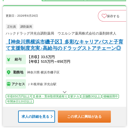
更新日：2026年6月26日
保存する
正社員
調剤薬局
ハックドラッグ洋光台調剤薬局 ウエルシア薬局株式会社の薬剤師求人
【神奈川県横浜市磯子区】多彩なキャリアパスと子育
て支援制度充実♪高給与のドラッグストアチェーン◎
【月収】33.5万円
給与
【年収】515万円～650万円
勤務地
神奈川県 横浜市磯子区
アクセス
ＪＲ根岸線 洋光台駅
年収650万円以上可
産休・育休取得実績有り
駅チカ
店舗数30以上
積極採用中
年間休日120日以上
求人の詳細を見る
この求人に興味がある