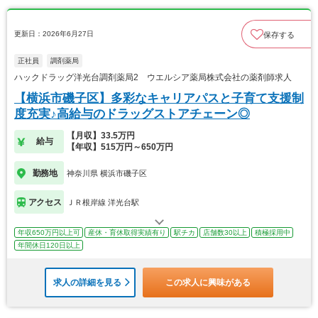
更新日：2026年6月27日
保存する
正社員
調剤薬局
ハックドラッグ洋光台調剤薬局2 ウエルシア薬局株式会社の薬剤師求人
【横浜市磯子区】多彩なキャリアパスと子育て支援制
度充実♪高給与のドラッグストアチェーン◎
【月収】33.5万円
給与
【年収】515万円～650万円
勤務地
神奈川県 横浜市磯子区
アクセス
ＪＲ根岸線 洋光台駅
年収650万円以上可
産休・育休取得実績有り
駅チカ
店舗数30以上
積極採用中
年間休日120日以上
求人の詳細を見る
この求人に興味がある