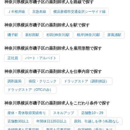
神奈川県横浜市磯子区の薬剤師求人を路線で探す
ＪＲ根岸線
京急本線
横浜新都市交通金沢シーサイド線
神奈川県横浜市磯子区の薬剤師求人を駅で探す
磯子駅
新杉田駅
杉田(神奈川)駅
根岸(神奈川)駅
屏風浦駅
神奈川県横浜市磯子区の薬剤師求人を雇用形態で探す
正社員
パート・アルバイト
神奈川県横浜市磯子区の薬剤師求人を仕事内容で探す
調剤薬局
病院・クリニック
ドラッグストア（調剤併設）
ドラッグストア（OTCのみ）
神奈川県横浜市磯子区の薬剤師求人をこだわり条件で探す
産休・育休取得実績有り
スキルアップ
店舗数10～29
店舗数30以上
年間休日120日以上
原則、引越しを伴う転勤なし
未経験者も応募可能
新卒も応募可能
住宅補助（手当）あり