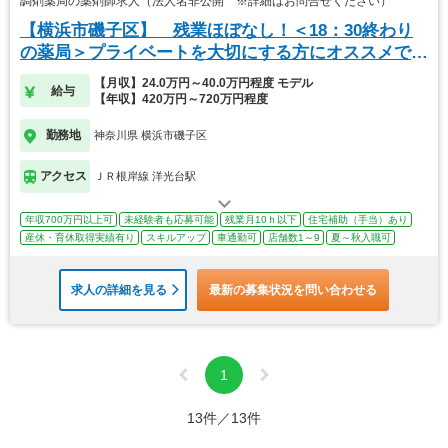
調剤薬局の薬剤師求人（法人名非公開 ※詳細はお問合せください）
【横浜市磯子区】 残業ほぼなし！＜18：30終わり
の薬局＞プライベートを大切にする方にオススメで
す！
【月収】24.0万円～40.0万円程度 モデル
給与
【年収】420万円～720万円程度
勤務地
神奈川県 横浜市磯子区
アクセス
ＪＲ根岸線 洋光台駅
年収700万円以上可
未経験者も応募可能
残業月10ｈ以下
住宅補助（手当）あり
産休・育休取得実績有り
スキルアップ
車通勤可
店舗数1～9
夏～秋入職可
求人の詳細を見る
最新の募集状況を問い合わせる
1
13件／13件