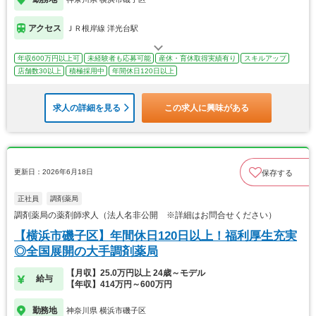
アクセス
ＪＲ根岸線 洋光台駅
年収600万円以上可
未経験者も応募可能
産休・育休取得実績有り
スキルアップ
店舗数30以上
積極採用中
年間休日120日以上
求人の詳細を見る
この求人に興味がある
更新日：2026年6月18日
保存する
正社員
調剤薬局
調剤薬局の薬剤師求人（法人名非公開 ※詳細はお問合せください）
【横浜市磯子区】年間休日120日以上！福利厚生充実
◎全国展開の大手調剤薬局
【月収】25.0万円以上 24歳～モデル
給与
【年収】414万円～600万円
勤務地
神奈川県 横浜市磯子区