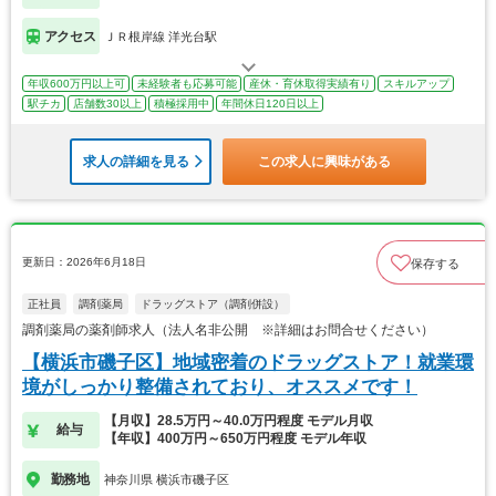
アクセス
ＪＲ根岸線 洋光台駅
年収600万円以上可
未経験者も応募可能
産休・育休取得実績有り
スキルアップ
駅チカ
店舗数30以上
積極採用中
年間休日120日以上
求人の詳細を見る
この求人に興味がある
更新日：2026年6月18日
保存する
正社員
調剤薬局
ドラッグストア（調剤併設）
調剤薬局の薬剤師求人（法人名非公開 ※詳細はお問合せください）
【横浜市磯子区】地域密着のドラッグストア！就業環
境がしっかり整備されており、オススメです！
【月収】28.5万円～40.0万円程度 モデル月収
給与
【年収】400万円～650万円程度 モデル年収
勤務地
神奈川県 横浜市磯子区