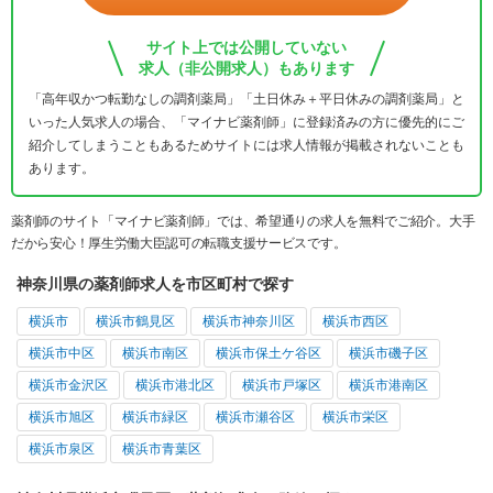
サイト上では公開していない
求人（非公開求人）もあります
「高年収かつ転勤なしの調剤薬局」「土日休み＋平日休みの調剤薬局」と
いった人気求人の場合、「マイナビ薬剤師」に登録済みの方に優先的にご
紹介してしまうこともあるためサイトには求人情報が掲載されないことも
あります。
薬剤師のサイト「マイナビ薬剤師」では、希望通りの求人を無料でご紹介。大手
だから安心！厚生労働大臣認可の転職支援サービスです。
神奈川県の薬剤師求人を市区町村で探す
横浜市
横浜市鶴見区
横浜市神奈川区
横浜市西区
横浜市中区
横浜市南区
横浜市保土ケ谷区
横浜市磯子区
横浜市金沢区
横浜市港北区
横浜市戸塚区
横浜市港南区
横浜市旭区
横浜市緑区
横浜市瀬谷区
横浜市栄区
横浜市泉区
横浜市青葉区