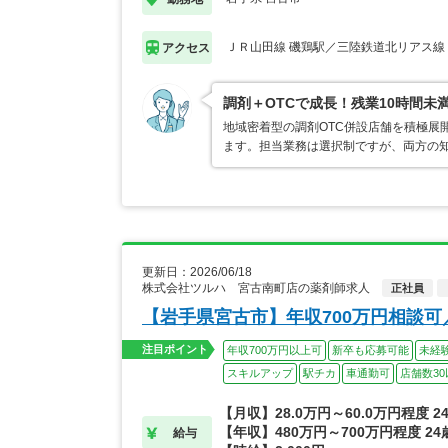
ＪＲ山田線 磯鶏駅／三陸鉄道北リアス線
アクセス
調剤＋OTCで成長！残業10時間未
地域密着型の調剤OTC併設店舗を積極展
ます。担当業務は選択制ですが、両方の
更新日：2026/06/18
株式会社ツルハ 宮古南町店の薬剤師求人
正社員
【岩手県宮古市】年収700万円相談
注目ポイント
年収700万円以上可
新卒も応募可能
未経
スキルアップ
駅チカ
車通勤可
店舗数30
【月収】28.0万円～60.0万円程度 
【年収】480万円～700万円程度 2
給与