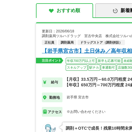
おすすめ順
新着
更新日：2026/06/18
調剤薬局ツルハドラッグ 宮古中央店 株式会社ツルハ
正社員
調剤薬局
ドラッグストア（調剤併設）
【岩手県宮古市】土日休み／高年収相
注目ポイント
年収700万円以上可
新卒も応募可能
未経
スキルアップ
駅チカ
車通勤可
店舗数30
【月収】33.5万円～60.0万円程度 
給与
【年収】650万円～700万円程度 2
岩手県 宮古市
勤務地
※お問い合わせください
アクセス
調剤＋OTCで成長！残業10時間未