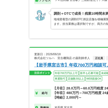
ＪＲ山田線 宮古駅／三陸鉄道北リアス線
アクセス
調剤＋OTCで成長！残業10時間未
地域密着型の調剤OTC併設店舗を積極展
ます。担当業務は選択制ですが、両方の
更新日：2026/06/18
株式会社ツルハ 宮古磯鶏店 の薬剤師求人
正社員
【岩手県宮古市】年収700万円相談
注目ポイント
年収700万円以上可
新卒も応募可能
未経
車通勤可
店舗数30以上
WEB面接OK
【月収】28.0万円～60.0万円程度 
【年収】480万円～700万円程度 2
給与
【時給】2,000円～
岩手県 宮古市
勤務地