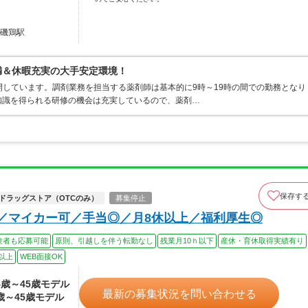
 磯鶏駅
満＆休暇充実の大手安定環境！
開しています。調剤業務を担当する薬剤師は基本的に9時～19時の間での勤務となり
知識を得られる研修の機会は充実しているので、薬剤…
保存す
ドラッグストア（OTCのみ）
募集停止
可／マイカー可／手当◎／月8休以上／福利厚生◎
験者も応募可能
原則、引越しを伴う転勤なし
残業月10ｈ以下
産休・育休取得実績有り
以上
WEB面接OK
24歳～45歳モデル
最新の募集状況を問い合わせる
4歳～45歳モデル