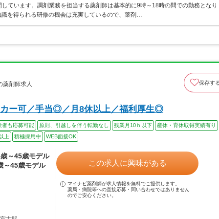
開しています。調剤業務を担当する薬剤師は基本的に9時～18時の間での勤務となり
知識を得られる研修の機会は充実しているので、薬剤…
保存す
の薬剤師求人
カー可／手当◎／月8休以上／福利厚生◎
験者も応募可能
原則、引越しを伴う転勤なし
残業月10ｈ以下
産休・育休取得実績有り
以上
積極採用中
WEB面接OK
24歳～45歳モデル
この求人に興味がある
4歳～45歳モデル
マイナビ薬剤師が求人情報を無料でご提供します。
薬局・病院等への直接応募・問い合わせではありません
のでご安心ください。