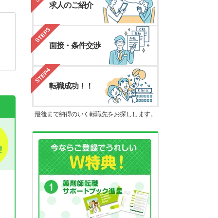
求人のご紹介
STEP3
面接・条件交渉
STEP4
転職成功！！
最後まで納得のいく転職先をお探しします。