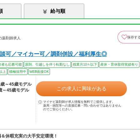
順
給与順
保存す
の薬剤師求人
談可／マイカー可／調剤併設／福利厚生◎
験者も応募可能
原則、引越しを伴う転勤なし
残業月10ｈ以下
産休・育休取得実績有り
以上
積極採用中
WEB面接OK
24歳～45歳モデル
この求人に興味がある
4歳～45歳モデル
マイナビ薬剤師が求人情報を無料でご提供します。
薬局・病院等への直接応募・問い合わせではありません
のでご安心ください。
満＆休暇充実の大手安定環境！