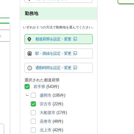
勤務地
いずれか１つの方法で勤務地を選んでください。
る
都道府県を設定・変更
駅・路線を設定・変更
通勤時間を設定・変更
選択された都道府県
岩手県
(543件)
盛岡市
(195件)
宮古市
(22件)
大船渡市
(17件)
花巻市
(48件)
北上市
(42件)