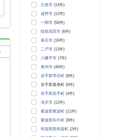
久慈市
(14件)
遠野市
(12件)
一関市
(56件)
陸前高田市
(6件)
釜石市
(16件)
二戸市
(13件)
る
八幡平市
(7件)
奥州市
(40件)
岩手郡雫石町
(8件)
岩手郡葛巻町 (0件)
岩手郡岩手町
(4件)
滝沢市
(12件)
紫波郡紫波町
(11件)
紫波郡矢巾町
(9件)
和賀郡西和賀町
(2件)