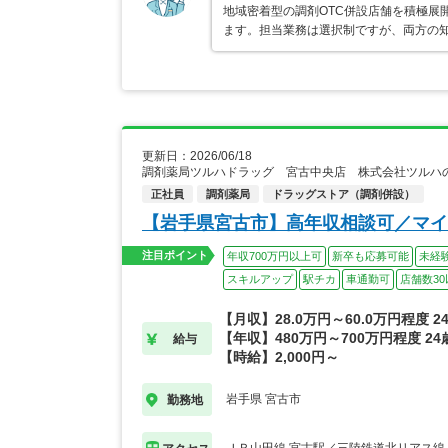
地域密着型の調剤OTC併設店舗を積極展
ます。担当業務は選択制ですが、両方の
更新日：2026/06/18
調剤薬局ツルハドラッグ 宮古中央店 株式会社ツルハ
正社員
調剤薬局
ドラッグストア（調剤併設）
【岩手県宮古市】高年収相談可／マイ
注目ポイント
年収700万円以上可
新卒も応募可能
未経
スキルアップ
駅チカ
車通勤可
店舗数30
【月収】28.0万円～60.0万円程度 
【年収】480万円～700万円程度 2
給与
【時給】2,000円～
岩手県 宮古市
勤務地