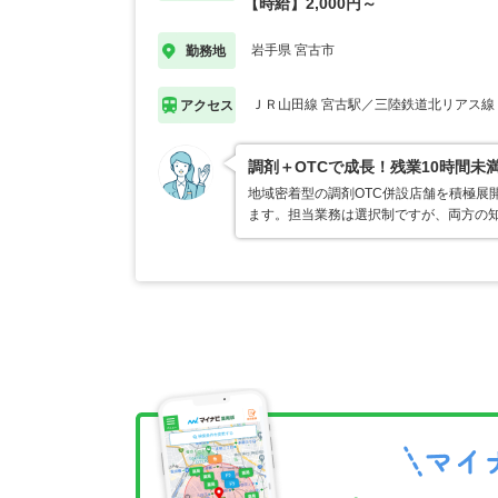
【時給】2,000円～
岩手県 宮古市
勤務地
ＪＲ山田線 宮古駅／三陸鉄道北リアス線
アクセス
調剤＋OTCで成長！残業10時間未
地域密着型の調剤OTC併設店舗を積極展
ます。担当業務は選択制ですが、両方の