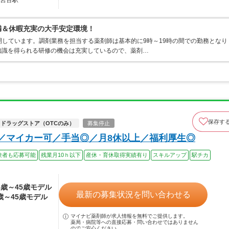
 宮古駅
満＆休暇充実の大手安定環境！
開しています。調剤業務を担当する薬剤師は基本的に9時～19時の間での勤務となり
知識を得られる研修の機会は充実しているので、薬剤…
保存す
ドラッグストア（OTCのみ）
募集停止
可／マイカー可／手当◎／月8休以上／福利厚生◎
験者も応募可能
残業月10ｈ以下
産休・育休取得実績有り
スキルアップ
駅チカ
24歳～45歳モデル
最新の募集状況を問い合わせる
4歳～45歳モデル
マイナビ薬剤師が求人情報を無料でご提供します。
薬局・病院等への直接応募・問い合わせではありません
のでご安心ください。