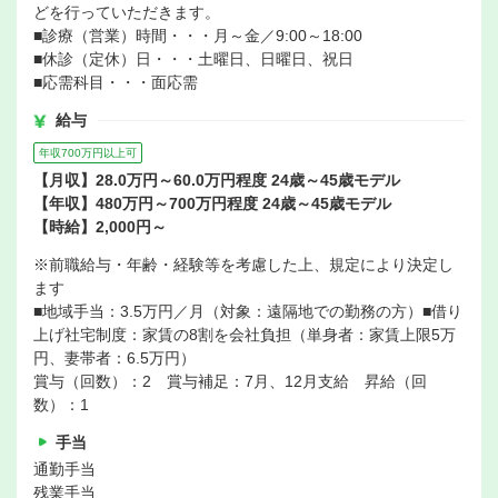
どを行っていただきます。
■診療（営業）時間・・・月～金／9:00～18:00
■休診（定休）日・・・土曜日、日曜日、祝日
■応需科目・・・面応需
給与
年収700万円以上可
【月収】28.0万円～60.0万円程度 24歳～45歳モデル
【年収】480万円～700万円程度 24歳～45歳モデル
【時給】2,000円～
※前職給与・年齢・経験等を考慮した上、規定により決定し
ます
■地域手当：3.5万円／月（対象：遠隔地での勤務の方）■借り
上げ社宅制度：家賃の8割を会社負担（単身者：家賃上限5万
円、妻帯者：6.5万円）
賞与（回数）：2 賞与補足：7月、12月支給 昇給（回
数）：1
手当
通勤手当
残業手当