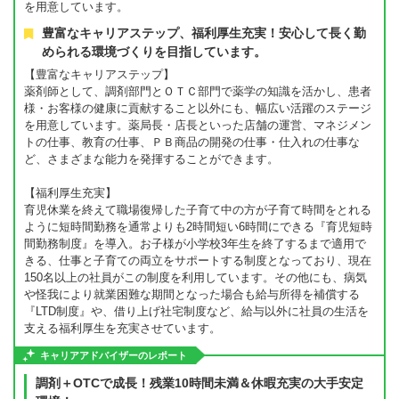
を用意しています。
豊富なキャリアステップ、福利厚生充実！安心して長く勤
められる環境づくりを目指しています。
【豊富なキャリアステップ】
薬剤師として、調剤部門とＯＴＣ部門で薬学の知識を活かし、患者
様・お客様の健康に貢献すること以外にも、幅広い活躍のステージ
を用意しています。薬局長・店長といった店舗の運営、マネジメン
トの仕事、教育の仕事、ＰＢ商品の開発の仕事・仕入れの仕事な
ど、さまざまな能力を発揮することができます。
【福利厚生充実】
育児休業を終えて職場復帰した子育て中の方が子育て時間をとれる
ように短時間勤務を通常よりも2時間短い6時間にできる『育児短時
間勤務制度』を導入。お子様が小学校3年生を終了するまで適用で
きる、仕事と子育ての両立をサポートする制度となっており、現在
150名以上の社員がこの制度を利用しています。その他にも、病気
や怪我により就業困難な期間となった場合も給与所得を補償する
『LTD制度』や、借り上げ社宅制度など、給与以外に社員の生活を
支える福利厚生を充実させています。
キャリアアドバイザーのレポート
調剤＋OTCで成長！残業10時間未満＆休暇充実の大手安定