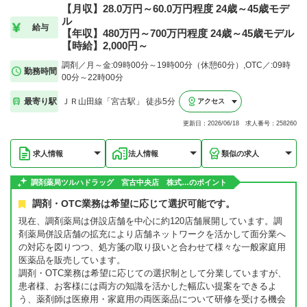
【月収】28.0万円～60.0万円程度 24歳～45歳モデ
ル
給与
【年収】480万円～700万円程度 24歳～45歳モデル
【時給】2,000円～
調剤／月～金:09時00分～19時00分（休憩60分）,OTC／:09時
勤務時間
00分～22時00分
最寄り駅
ＪＲ山田線「宮古駅」 徒歩5分
アクセス
更新日：2026/06/18 求人番号：258260
求人情報
法人情報
類似の求人
調剤薬局ツルハドラッグ 宮古中央店 株式…のポイント
調剤・OTC業務は希望に応じて選択可能です。
現在、調剤薬局は併設店舗を中心に約120店舗展開しています。調
剤薬局併設店舗の拡充により店舗ネットワークを活かして面分業へ
の対応を図りつつ、処方箋の取り扱いと合わせて様々な一般家庭用
医薬品を販売しています。
調剤・OTC業務は希望に応じての選択制として分業していますが、
患者様、お客様には両方の知識を活かした幅広い提案をできるよ
う、薬剤師は医療用・家庭用の両医薬品について研修を受ける機会