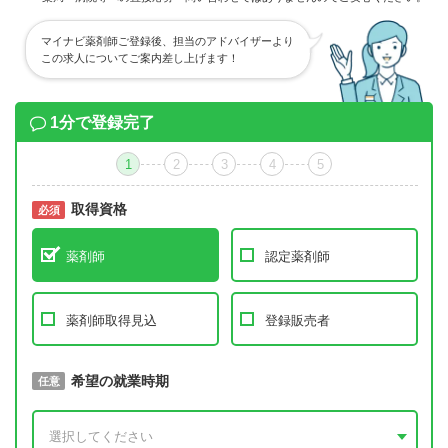
マイナビ薬剤師ご登録後、担当のアドバイザーより
この求人についてご案内差し上げます！
1分で登録完了
1
2
3
4
5
取得資格
必須
必須
薬剤師
認定薬剤師
薬剤師取得見込
登録販売者
取得予定年
希望の就業時期
必須
任意