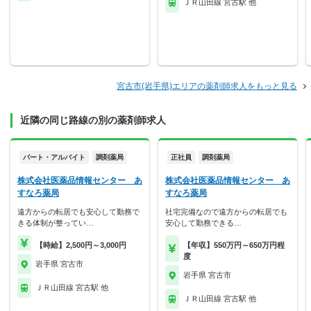
ＪＲ山田線 宮古駅 他
宮古市(岩手県)エリアの薬剤師求人をもっと見る
近隣の同じ路線の別の薬剤師求人
パート・アルバイト
調剤薬局
正社員
調剤薬局
株式会社医薬品情報センター あ
株式会社医薬品情報センター あ
すなろ薬局
すなろ薬局
遠方からの転居でも安心して勤務で
社宅完備なので遠方からの転居でも
きる体制が整ってい…
安心して勤務できる…
【時給】2,500円～3,000円
【年収】550万円～650万円程
度
岩手県 宮古市
岩手県 宮古市
ＪＲ山田線 宮古駅 他
ＪＲ山田線 宮古駅 他