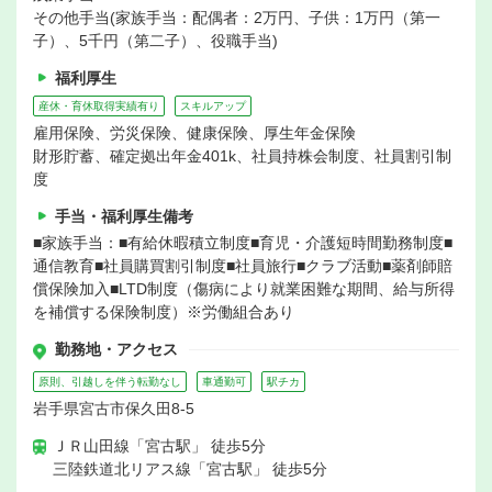
その他手当(家族手当：配偶者：2万円、子供：1万円（第一
子）、5千円（第二子）、役職手当)
福利厚生
産休・育休取得実績有り
スキルアップ
雇用保険、労災保険、健康保険、厚生年金保険
財形貯蓄、確定拠出年金401k、社員持株会制度、社員割引制
度
手当・福利厚生備考
■家族手当：■有給休暇積立制度■育児・介護短時間勤務制度■
通信教育■社員購買割引制度■社員旅行■クラブ活動■薬剤師賠
償保険加入■LTD制度（傷病により就業困難な期間、給与所得
を補償する保険制度）※労働組合あり
勤務地・アクセス
原則、引越しを伴う転勤なし
車通勤可
駅チカ
岩手県宮古市保久田8-5
ＪＲ山田線「宮古駅」 徒歩5分
三陸鉄道北リアス線「宮古駅」 徒歩5分