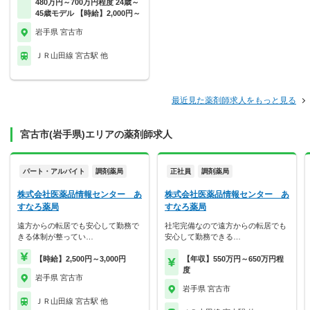
480万円～700万円程度 24歳～
45歳モデル 【時給】2,000円～
岩手県 宮古市
ＪＲ山田線 宮古駅 他
最近見た薬剤師求人をもっと見る
宮古市(岩手県)エリアの薬剤師求人
パート・アルバイト
調剤薬局
正社員
調剤薬局
株式会社医薬品情報センター あ
株式会社医薬品情報センター あ
すなろ薬局
すなろ薬局
遠方からの転居でも安心して勤務で
社宅完備なので遠方からの転居でも
きる体制が整ってい…
安心して勤務できる…
【時給】2,500円～3,000円
【年収】550万円～650万円程
度
岩手県 宮古市
岩手県 宮古市
ＪＲ山田線 宮古駅 他