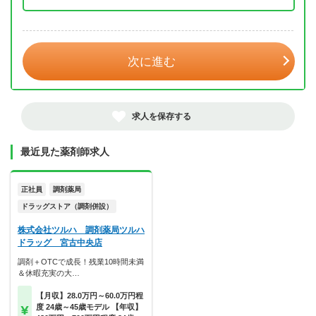
年 3月
次に進む
求人を保存する
最近見た薬剤師求人
正社員
調剤薬局
ドラッグストア（調剤併設）
株式会社ツルハ 調剤薬局ツルハ
ドラッグ 宮古中央店
調剤＋OTCで成長！残業10時間未満
＆休暇充実の大…
【月収】28.0万円～60.0万円程
度 24歳～45歳モデル 【年収】