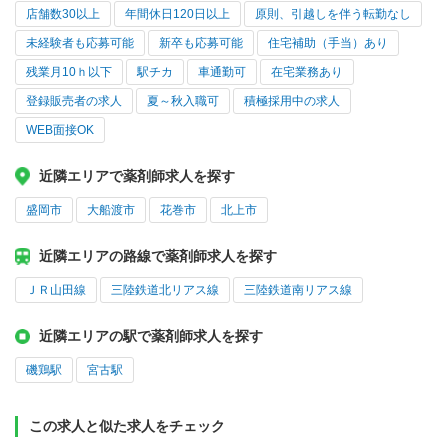
店舗数30以上
年間休日120日以上
原則、引越しを伴う転勤なし
未経験者も応募可能
新卒も応募可能
住宅補助（手当）あり
残業月10ｈ以下
駅チカ
車通勤可
在宅業務あり
登録販売者の求人
夏～秋入職可
積極採用中の求人
WEB面接OK
近隣エリアで薬剤師求人を探す
盛岡市
大船渡市
花巻市
北上市
近隣エリアの路線で薬剤師求人を探す
ＪＲ山田線
三陸鉄道北リアス線
三陸鉄道南リアス線
近隣エリアの駅で薬剤師求人を探す
磯鶏駅
宮古駅
この求人と似た求人をチェック