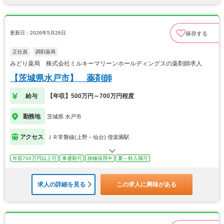
更新日：2026年5月26日
保存する
正社員
調剤薬局
みどり薬局 株式会社ミルキーマリーンホールディングスの薬剤師求人
【茨城県水戸市】 薬剤師
給与
【年収】500万円～700万円程度
勤務地
茨城県 水戸市
アクセス
ＪＲ常磐線(上野－仙台) 偕楽園駅
年収700万円以上可
車通勤可
積極採用中
夏～秋入職可
求人の詳細を見る
この求人に興味がある