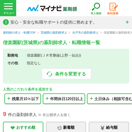
!
安心・安全な転職サポートの提供に努めます。
薬剤師の求人・転職TOP
茨城県の薬剤師求人
水戸市の薬剤師求人
偕楽園駅の薬剤師求
偕楽園駅(茨城県)の薬剤師求人・転職情報一覧
勤務地
偕楽園駅(ＪＲ常磐線(上野－仙台))
その他
指定なし
条件を変更する
人気のこだわり条件を追加する
残業月10ｈ以下
年間休日120日以上
土日休み（相談可含
9
件の薬剤師求人
※ 非公開求人を除く
おすすめ順
新着順
給与順