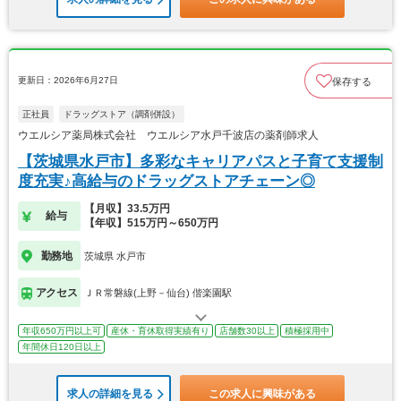
更新日：2026年6月27日
保存する
正社員
ドラッグストア（調剤併設）
ウエルシア薬局株式会社 ウエルシア水戸千波店の薬剤師求人
【茨城県水戸市】多彩なキャリアパスと子育て支援制
度充実♪高給与のドラッグストアチェーン◎
【月収】33.5万円
給与
【年収】515万円～650万円
勤務地
茨城県 水戸市
アクセス
ＪＲ常磐線(上野－仙台) 偕楽園駅
年収650万円以上可
産休・育休取得実績有り
店舗数30以上
積極採用中
年間休日120日以上
求人の詳細を見る
この求人に興味がある