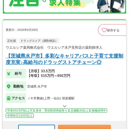
更新日：2026年6月28日
保存する
正社員
ドラッグストア（調剤併設）
ウエルシア薬局株式会社 ウエルシア水戸見和店の薬剤師求人
【茨城県水戸市】多彩なキャリアパスと子育て支援制
度充実♪高給与のドラッグストアチェーン◎
【月収】33.5万円
給与
【年収】515万円～650万円
勤務地
茨城県 水戸市
アクセス
ＪＲ常磐線(上野－仙台) 偕楽園駅
年収650万円以上可
産休・育休取得実績有り
店舗数30以上
積極採用中
年間休日120日以上