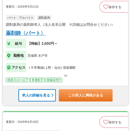
更新日：2026年5月21日
保存する
パート・アルバイト
調剤薬局
調剤薬局の薬剤師求人（法人名非公開 ※詳細はお問合せください）
薬剤師〈パート〉
給与
【時給】2,000円～
勤務地
茨城県 水戸市
アクセス
ＪＲ常磐線(上野－仙台) 偕楽園駅
残業月10ｈ以下
車通勤可
積極採用中
求人の詳細を見る
この求人に興味がある
更新日：2026年6月18日
保存する