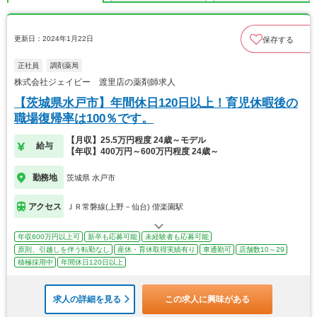
更新日：2024年1月22日
保存する
正社員
調剤薬局
株式会社ジェイピー 渡里店の薬剤師求人
【茨城県水戸市】年間休日120日以上！育児休暇後の
職場復帰率は100％です。
【月収】25.5万円程度 24歳～モデル
給与
【年収】400万円～600万円程度 24歳～
勤務地
茨城県 水戸市
アクセス
ＪＲ常磐線(上野－仙台) 偕楽園駅
年収600万円以上可
新卒も応募可能
未経験者も応募可能
原則、引越しを伴う転勤なし
産休・育休取得実績有り
車通勤可
店舗数10～29
積極採用中
年間休日120日以上
求人の詳細を見る
この求人に興味がある