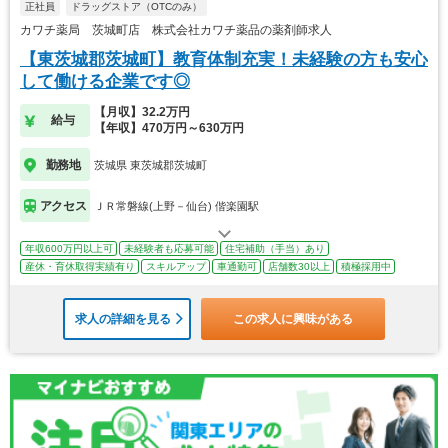
正社員
ドラッグストア（OTCのみ）
カワチ薬局 茨城町店 株式会社カワチ薬品の薬剤師求人
【東茨城郡茨城町】教育体制充実！未経験の方も安心
して働ける企業です◎
【月収】32.2万円
給与
【年収】470万円～630万円
勤務地
茨城県 東茨城郡茨城町
アクセス
ＪＲ常磐線(上野－仙台) 偕楽園駅
年収600万円以上可
未経験者も応募可能
住宅補助（手当）あり
産休・育休取得実績有り
スキルアップ
車通勤可
店舗数30以上
積極採用中
求人の詳細を見る
この求人に興味がある