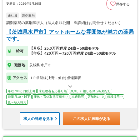
更新日：2026年5月26日
保存する
正社員
調剤薬局
調剤薬局の薬剤師求人（法人名非公開 ※詳細はお問合せください）
【茨城県水戸市】アットホームな雰囲気が魅力の薬局
です。
【月収】25.0万円程度 24歳～50歳モデル
給与
【年収】420万円～720万円程度 24歳～50歳モデル
勤務地
茨城県 水戸市
アクセス
ＪＲ常磐線(上野－仙台) 偕楽園駅
年収700万円以上可
未経験者も応募可能
原則、引越しを伴う転勤なし
残業月10ｈ以下
産休・育休取得実績有り
車通勤可
店舗数1～9
積極採用中
夏～秋入職可
求人の詳細を見る
この求人に興味がある