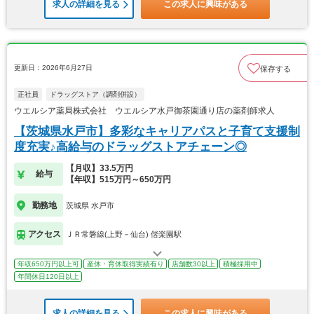
求人の詳細を見る
この求人に興味がある
更新日：2026年6月27日
保存する
正社員
ドラッグストア（調剤併設）
ウエルシア薬局株式会社 ウエルシア水戸御茶園通り店の薬剤師求人
【茨城県水戸市】多彩なキャリアパスと子育て支援制
度充実♪高給与のドラッグストアチェーン◎
【月収】33.5万円
給与
【年収】515万円～650万円
勤務地
茨城県 水戸市
アクセス
ＪＲ常磐線(上野－仙台) 偕楽園駅
年収650万円以上可
産休・育休取得実績有り
店舗数30以上
積極採用中
年間休日120日以上
求人の詳細を見る
この求人に興味がある