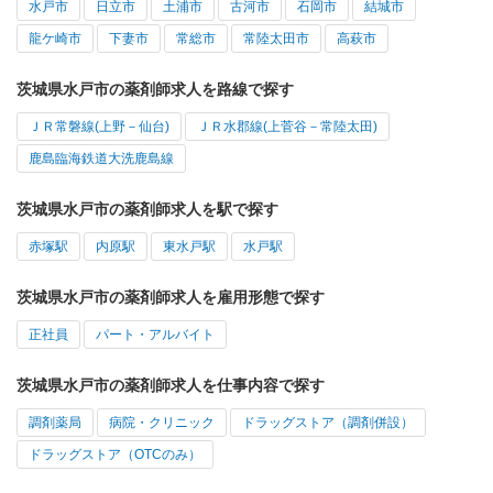
水戸市
日立市
土浦市
古河市
石岡市
結城市
龍ケ崎市
下妻市
常総市
常陸太田市
高萩市
茨城県水戸市の薬剤師求人を路線で探す
ＪＲ常磐線(上野－仙台)
ＪＲ水郡線(上菅谷－常陸太田)
鹿島臨海鉄道大洗鹿島線
茨城県水戸市の薬剤師求人を駅で探す
赤塚駅
内原駅
東水戸駅
水戸駅
茨城県水戸市の薬剤師求人を雇用形態で探す
正社員
パート・アルバイト
茨城県水戸市の薬剤師求人を仕事内容で探す
調剤薬局
病院・クリニック
ドラッグストア（調剤併設）
ドラッグストア（OTCのみ）