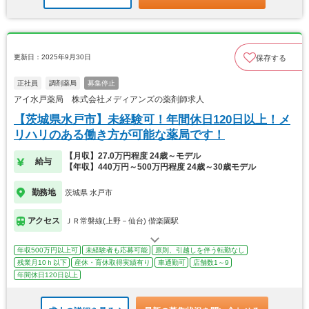
更新日：2025年9月30日
保存する
正社員
調剤薬局
募集停止
アイ水戸薬局 株式会社メディアンズの薬剤師求人
【茨城県水戸市】未経験可！年間休日120日以上！メ
リハリのある働き方が可能な薬局です！
【月収】27.0万円程度 24歳～モデル
給与
【年収】440万円～500万円程度 24歳～30歳モデル
勤務地
茨城県 水戸市
アクセス
ＪＲ常磐線(上野－仙台) 偕楽園駅
年収500万円以上可
未経験者も応募可能
原則、引越しを伴う転勤なし
残業月10ｈ以下
産休・育休取得実績有り
車通勤可
店舗数1～9
年間休日120日以上