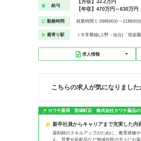
【月収】32.2万円
給与
【年収】470万円～630万円
勤務時間
就業時間１:09時00分～21時00
最寄り駅
ＪＲ常磐線(上野－仙台)「偕楽園
求人情報
こちらの求人が気になりました
カワチ薬局 茨城町店 株式会社カワチ薬品の
新卒社員からキャリアまで充実した内
薬剤師のスキルアップのために、教育研修や
ん、営業や化粧品など地域住民の方々にお薬