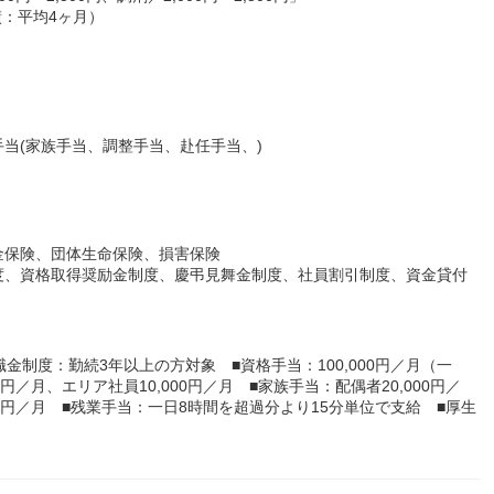
績：平均4ヶ月）
当(家族手当、調整手当、赴任手当、)
金保険、団体生命保険、損害保険
度、資格取得奨励金制度、慶弔見舞金制度、社員割引制度、資金貸付
金制度：勤続3年以上の方対象 ■資格手当：100,000円／月（一
円／月、エリア社員10,000円／月 ■家族手当：配偶者20,000円／
000円／月 ■残業手当：一日8時間を超過分より15分単位で支給 ■厚生