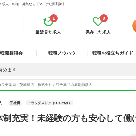
師 求人・転職・募集なら【マイナビ薬剤師】
1
0
最近見た求人
保存した求人
転職相談会
転職ノウハウ
転職お役立ちガイド
努めます。
カワチ薬局 茨城町店 株式会社カワチ薬品の薬剤師求人
人
正社員
ドラッグストア（OTCのみ）
体制充実！未経験の方も安心して働