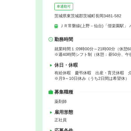
車通勤可
茨城県東茨城郡茨城町長岡3481-582
ＪＲ常磐線(上野－仙台)「偕楽園駅」 
勤務時間
就業時間１:09時00分～21時00分（休憩6
※週40時間シフト制（休憩：昼50分、午
休日・休暇
有給休暇 慶弔休暇 出産・育児休暇 
※月9～10日休み（うち2日間は希望休）
募集職種
薬剤師
雇用形態
正社員
応募条件