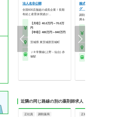
法人名非公開
株式会社ツルハ ツルハド
グ 水戸南店
全国600店舗超の成長企業！長期
有給と産育休実績が…
調剤＋OTCで成長！残業10
満＆休暇充実の大…
【月収】40.0万円～70.0万
円
【月収】18.0万円～28.
【年収】480万円～840万円
円程度
【年収】350万円～50
茨城県 東茨城郡茨城町
茨城県 東茨城郡茨城町
ＪＲ常磐線(上野－仙台) 赤
塚駅
※お問い合わせくださ
近隣の同じ路線の別の薬剤師求人
正社員
調剤薬局
正社員