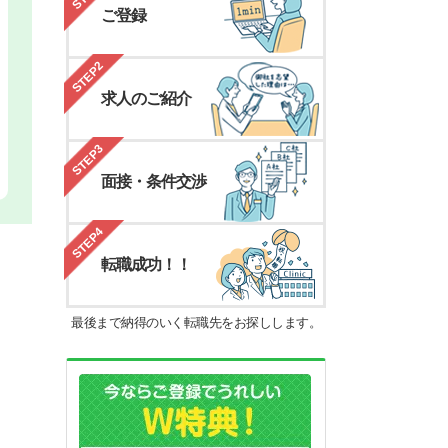
ご登録
STEP2
求人のご紹介
STEP3
面接・条件交渉
STEP4
転職成功！！
最後まで納得のいく転職先をお探しします。