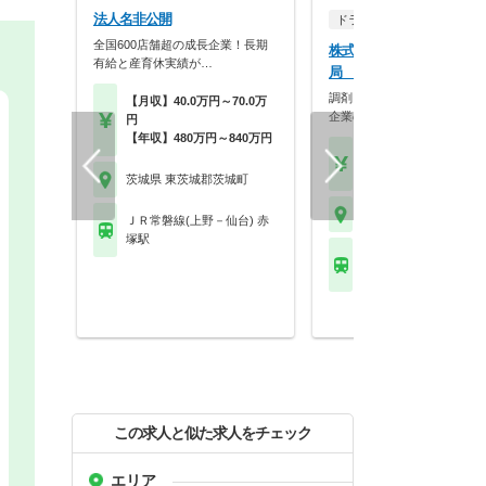
法人名非公開
ドラッグストア（OTCのみ
全国600店舗超の成長企業！長期
株式会社カワチ薬品 カワ
有給と産育休実績が…
局 茨城町店
調剤＋OTCを基礎から習得
【月収】40.0万円～70.0万
企業の研修体制で着…
円
【年収】480万円～840万円
【月収】32.2万円
【年収】470万円～63
茨城県 東茨城郡茨城町
茨城県 東茨城郡茨城町
ＪＲ常磐線(上野－仙台) 赤
塚駅
ＪＲ常磐線(上野－仙台)
戸駅 他
この求人と似た求人をチェック
エリア