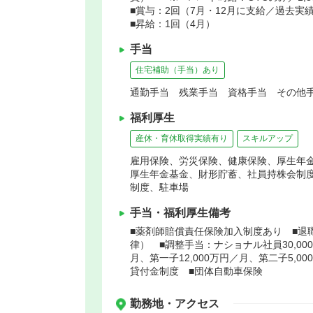
■賞与：2回（7月・12月に支給／過去実
■昇給：1回（4月）
手当
住宅補助（手当）あり
通勤手当 残業手当 資格手当 その他手
福利厚生
産休・育休取得実績有り
スキルアップ
雇用保険、労災保険、健康保険、厚生年
厚生年金基金、財形貯蓄、社員持株会制
制度、駐車場
手当・福利厚生備考
■薬剤師賠償責任保険加入制度あり ■退職
律） ■調整手当：ナショナル社員30,000
月、第一子12,000万円／月、第二子5,
貸付金制度 ■団体自動車保険
勤務地・アクセス