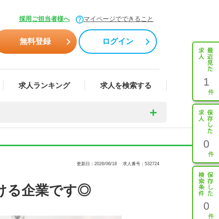
採用ご担当者様へ
マイページでできること
無料登録
ログイン
1
求人ランキング
求人を検索する
0
更新日：2026/06/18
求人番号：532724
ける企業です◎
0