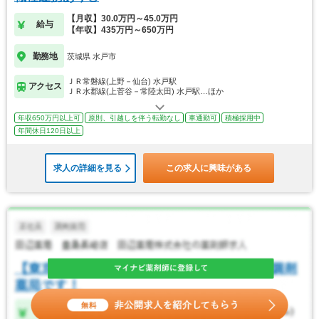
【月収】30.0万円～45.0万円
給与
【年収】435万円～650万円
勤務地
茨城県 水戸市
ＪＲ常磐線(上野－仙台) 水戸駅
アクセス
ＪＲ水郡線(上菅谷－常陸太田) 水戸駅…ほか
年収650万円以上可
原則、引越しを伴う転勤なし
車通勤可
積極採用中
年間休日120日以上
求人の詳細を見る
この求人に興味がある