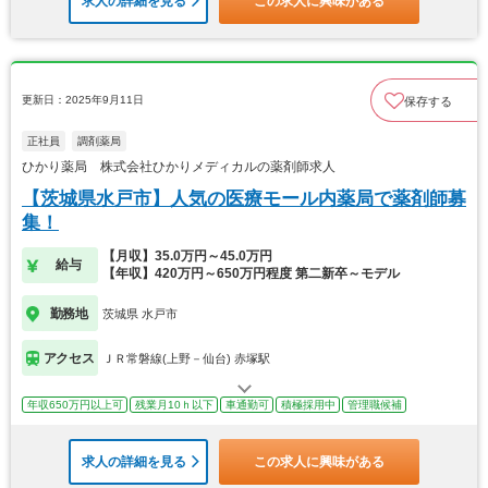
求人の詳細を見る
この求人に興味がある
更新日：2025年9月11日
保存する
正社員
調剤薬局
ひかり薬局 株式会社ひかりメディカルの薬剤師求人
【茨城県水戸市】人気の医療モール内薬局で薬剤師募
集！
【月収】35.0万円～45.0万円
給与
【年収】420万円～650万円程度 第二新卒～モデル
勤務地
茨城県 水戸市
アクセス
ＪＲ常磐線(上野－仙台) 赤塚駅
年収650万円以上可
残業月10ｈ以下
車通勤可
積極採用中
管理職候補
求人の詳細を見る
この求人に興味がある