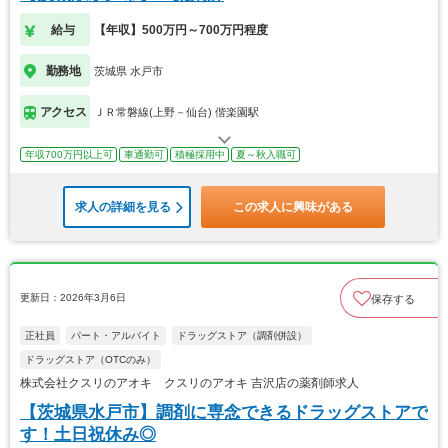
給与
【年収】500万円～700万円程度
勤務地
茨城県 水戸市
アクセス
ＪＲ常磐線(上野－仙台) 偕楽園駅
年収700万円以上可
車通勤可
積極採用中
夏～秋入職可
求人の詳細を見る
この求人に興味がある
更新日：2026年3月6日
保存する
正社員
パート・アルバイト
ドラッグストア（調剤併設）
ドラッグストア（OTCのみ）
株式会社クスリのアオキ クスリのアオキ 吉沢店の薬剤師求人
【茨城県水戸市】調剤に専念できるドラッグストアで
す！土日祝休み◎