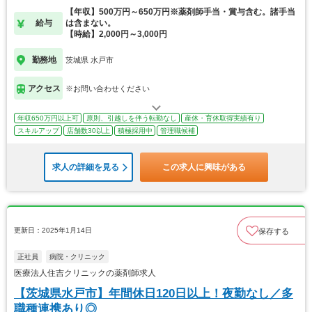
【年収】500万円～650万円※薬剤師手当・賞与含む。諸手当
給与
は含まない。
【時給】2,000円～3,000円
勤務地
茨城県 水戸市
アクセス
※お問い合わせください
年収650万円以上可
原則、引越しを伴う転勤なし
産休・育休取得実績有り
スキルアップ
店舗数30以上
積極採用中
管理職候補
求人の詳細を見る
この求人に興味がある
更新日：2025年1月14日
保存する
正社員
病院・クリニック
医療法人住吉クリニックの薬剤師求人
【茨城県水戸市】年間休日120日以上！夜勤なし／多
職種連携あり◎