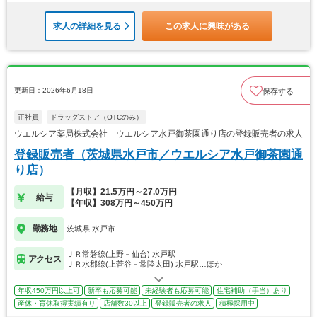
求人の詳細を見る
この求人に興味がある
更新日：2026年6月18日
保存する
正社員
ドラッグストア（OTCのみ）
ウエルシア薬局株式会社 ウエルシア水戸御茶園通り店の登録販売者の求人
登録販売者（茨城県水戸市／ウエルシア水戸御茶園通
り店）
【月収】21.5万円～27.0万円
給与
【年収】308万円～450万円
勤務地
茨城県 水戸市
ＪＲ常磐線(上野－仙台) 水戸駅
アクセス
ＪＲ水郡線(上菅谷－常陸太田) 水戸駅…ほか
年収450万円以上可
新卒も応募可能
未経験者も応募可能
住宅補助（手当）あり
産休・育休取得実績有り
店舗数30以上
登録販売者の求人
積極採用中