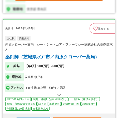
更新日：2023年4月24日
保存する
正社員
調剤薬局
内原クローバー薬局 シー・シー・コア・ファーマシー株式会社の薬剤師求
人
薬剤師（茨城県水戸市／内原クローバー薬局）
給与
【年収】500万円～600万円
勤務地
茨城県 水戸市
アクセス
ＪＲ常磐線(上野－仙台) 内原駅
年収600万円以上可
原則、引越しを伴う転勤なし
土日休み（相談可含む）
産休・育休取得実績有り
駅チカ
車通勤可
店舗数10～29
積極採用中
年間休日120日以上
在宅業務あり