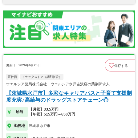
更新日：2026年6月26日
保存する
正社員
ドラッグストア（調剤併設）
ウエルシア薬局株式会社 ウエルシア水戸吉沢店の薬剤師求人
【茨城県水戸市】多彩なキャリアパスと子育て支援制
度充実♪高給与のドラッグストアチェーン◎
【月収】33.5万円
給与
【年収】515万円～650万円
勤務地
茨城県 水戸市