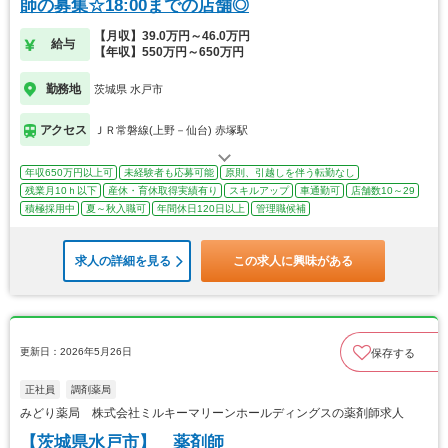
師の募集☆18:00までの店舗◎
【月収】39.0万円～46.0万円
給与
【年収】550万円～650万円
勤務地
茨城県 水戸市
アクセス
ＪＲ常磐線(上野－仙台) 赤塚駅
年収650万円以上可
未経験者も応募可能
原則、引越しを伴う転勤なし
残業月10ｈ以下
産休・育休取得実績有り
スキルアップ
車通勤可
店舗数10～29
積極採用中
夏～秋入職可
年間休日120日以上
管理職候補
求人の詳細を見る
この求人に興味がある
更新日：2026年5月26日
保存する
正社員
調剤薬局
みどり薬局 株式会社ミルキーマリーンホールディングスの薬剤師求人
【茨城県水戸市】 薬剤師