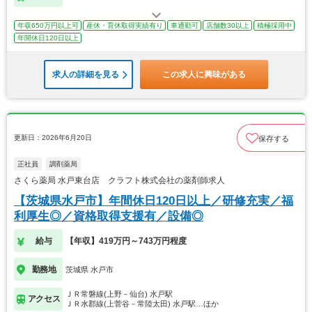
年収650万円以上可
産休・育休取得実績有り
車通勤可
店舗数30以上
積極採用中
年間休日120日以上
求人の詳細を見る
この求人に興味がある
更新日：2026年6月20日
保存する
正社員
調剤薬局
さくら薬局 水戸東台店 クラフト株式会社の薬剤師求人
【茨城県水戸市】年間休日120日以上／研修充実／福
利厚生◎／資格取得支援有／設備◎
給与
【年収】419万円～743万円程度
勤務地
茨城県 水戸市
ＪＲ常磐線(上野－仙台) 水戸駅
アクセス
ＪＲ水郡線(上菅谷－常陸太田) 水戸駅…ほか