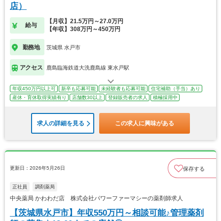
店）
【月収】21.5万円～27.0万円
給与
【年収】308万円～450万円
勤務地
茨城県 水戸市
アクセス
鹿島臨海鉄道大洗鹿島線 東水戸駅
年収450万円以上可
新卒も応募可能
未経験者も応募可能
住宅補助（手当）あり
産休・育休取得実績有り
店舗数30以上
登録販売者の求人
積極採用中
求人の詳細を見る
この求人に興味がある
更新日：2026年5月26日
保存する
正社員
調剤薬局
中央薬局 かわわだ店 株式会社パワーファーマシーの薬剤師求人
【茨城県水戸市】年収550万円～相談可能♪管理薬剤