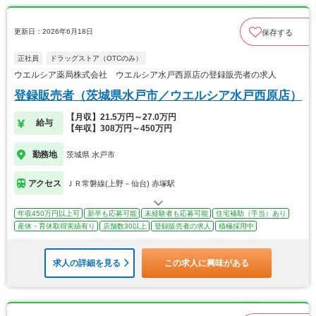
更新日：2026年6月18日
保存する
正社員
ドラッグストア（OTCのみ）
ウエルシア薬局株式会社 ウエルシア水戸西原店の登録販売者の求人
登録販売者（茨城県水戸市／ウエルシア水戸西原店）
【月収】21.5万円～27.0万円
給与
【年収】308万円～450万円
勤務地
茨城県 水戸市
アクセス
ＪＲ常磐線(上野－仙台) 赤塚駅
年収450万円以上可
新卒も応募可能
未経験者も応募可能
住宅補助（手当）あり
産休・育休取得実績有り
店舗数30以上
登録販売者の求人
積極採用中
求人の詳細を見る
この求人に興味がある