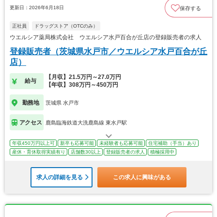
更新日：2026年6月18日
保存する
正社員
ドラッグストア（OTCのみ）
ウエルシア薬局株式会社 ウエルシア水戸百合が丘店の登録販売者の求人
登録販売者（茨城県水戸市／ウエルシア水戸百合が丘
店）
【月収】21.5万円～27.0万円
給与
【年収】308万円～450万円
勤務地
茨城県 水戸市
アクセス
鹿島臨海鉄道大洗鹿島線 東水戸駅
年収450万円以上可
新卒も応募可能
未経験者も応募可能
住宅補助（手当）あり
産休・育休取得実績有り
店舗数30以上
登録販売者の求人
積極採用中
求人の詳細を見る
この求人に興味がある