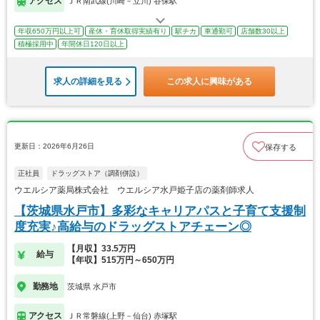
アクセス
ＪＲ南武線(川崎－立川) 谷保駅
年収650万円以上可
産休・育休取得実績有り
駅チカ
車通勤可
店舗数30以上
積極採用中
年間休日120日以上
求人の詳細を見る
この求人に興味がある
更新日：2026年6月26日
保存する
正社員
ドラッグストア（調剤併設）
ウエルシア薬局株式会社 ウエルシア水戸姫子店の薬剤師求人
【茨城県水戸市】多彩なキャリアパスと子育て支援制
度充実♪高給与のドラッグストアチェーン◎
【月収】33.5万円
給与
【年収】515万円～650万円
勤務地
茨城県 水戸市
アクセス
ＪＲ常磐線(上野－仙台) 赤塚駅