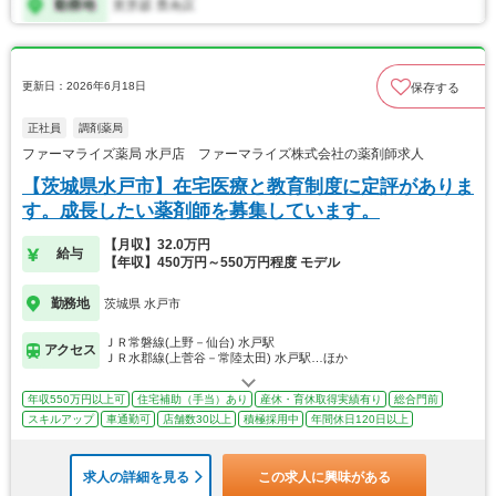
更新日：2026年6月18日
保存する
正社員
調剤薬局
ファーマライズ薬局 水戸店 ファーマライズ株式会社の薬剤師求人
【茨城県水戸市】在宅医療と教育制度に定評がありま
す。成長したい薬剤師を募集しています。
【月収】32.0万円
給与
【年収】450万円～550万円程度 モデル
勤務地
茨城県 水戸市
ＪＲ常磐線(上野－仙台) 水戸駅
アクセス
ＪＲ水郡線(上菅谷－常陸太田) 水戸駅…ほか
年収550万円以上可
住宅補助（手当）あり
産休・育休取得実績有り
総合門前
スキルアップ
車通勤可
店舗数30以上
積極採用中
年間休日120日以上
求人の詳細を見る
この求人に興味がある