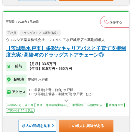
更新日：2026年6月26日
保存する
正社員
ドラッグストア（調剤併設）
ウエルシア薬局株式会社 ウエルシア水戸城東店の薬剤師求人
【茨城県水戸市】多彩なキャリアパスと子育て支援制
度充実♪高給与のドラッグストアチェーン◎
【月収】33.5万円
給与
【年収】515万円～650万円
勤務地
茨城県 水戸市
ＪＲ常磐線(上野－仙台) 水戸駅
アクセス
ＪＲ水郡線(上菅谷－常陸太田) 水戸駅…ほか
年収650万円以上可
産休・育休取得実績有り
車通勤可
店舗数30以上
積極採用中
年間休日120日以上
求人の詳細を見る
この求人に興味がある