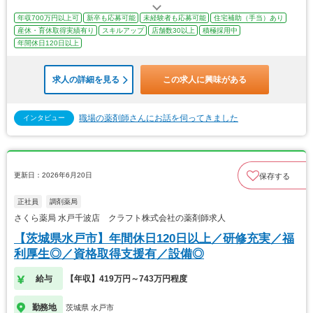
年収700万円以上可
新卒も応募可能
未経験者も応募可能
住宅補助（手当）あり
産休・育休取得実績有り
スキルアップ
店舗数30以上
積極採用中
年間休日120日以上
求人の詳細を見る
この求人に興味がある
職場の薬剤師さんにお話を伺ってきました
インタビュー
更新日：2026年6月20日
保存する
正社員
調剤薬局
さくら薬局 水戸千波店 クラフト株式会社の薬剤師求人
【茨城県水戸市】年間休日120日以上／研修充実／福
利厚生◎／資格取得支援有／設備◎
給与
【年収】419万円～743万円程度
勤務地
茨城県 水戸市