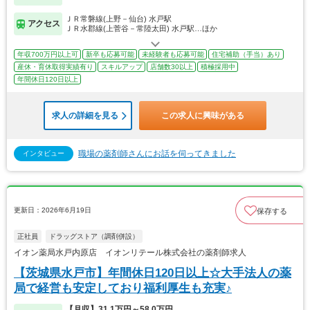
ＪＲ常磐線(上野－仙台) 水戸駅
アクセス
ＪＲ水郡線(上菅谷－常陸太田) 水戸駅…ほか
年収700万円以上可
新卒も応募可能
未経験者も応募可能
住宅補助（手当）あり
産休・育休取得実績有り
スキルアップ
店舗数30以上
積極採用中
年間休日120日以上
求人の詳細を見る
この求人に興味がある
職場の薬剤師さんにお話を伺ってきました
インタビュー
更新日：2026年6月19日
保存する
正社員
ドラッグストア（調剤併設）
イオン薬局水戸内原店 イオンリテール株式会社の薬剤師求人
【茨城県水戸市】年間休日120日以上☆大手法人の薬
局で経営も安定しており福利厚生も充実♪
【月収】31.1万円～58.0万円