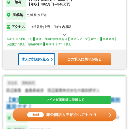
給与
【年収】492万円～846万円
勤務地
茨城県 水戸市
アクセス
ＪＲ常磐線(上野－仙台) 内原駅
年収800万円以上可
産休・育休取得実績有り
スキルアップ
駅チカ
車通勤可
店舗数30以上
積極採用中
年間休日120日以上
求人の詳細を見る
この求人に興味がある