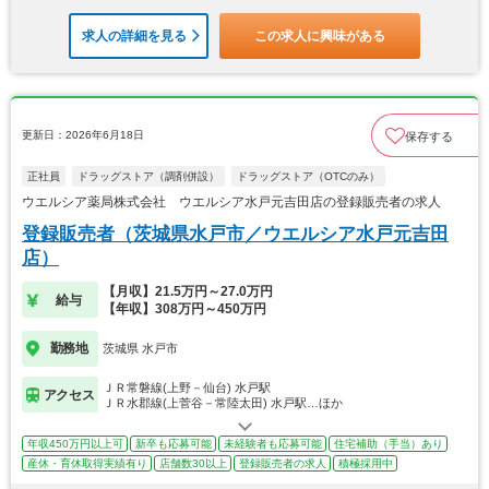
求人の詳細を見る
この求人に興味がある
更新日：2026年6月18日
保存する
正社員
ドラッグストア（調剤併設）
ドラッグストア（OTCのみ）
ウエルシア薬局株式会社 ウエルシア水戸元吉田店の登録販売者の求人
登録販売者（茨城県水戸市／ウエルシア水戸元吉田
店）
【月収】21.5万円～27.0万円
給与
【年収】308万円～450万円
勤務地
茨城県 水戸市
ＪＲ常磐線(上野－仙台) 水戸駅
アクセス
ＪＲ水郡線(上菅谷－常陸太田) 水戸駅…ほか
年収450万円以上可
新卒も応募可能
未経験者も応募可能
住宅補助（手当）あり
産休・育休取得実績有り
店舗数30以上
登録販売者の求人
積極採用中