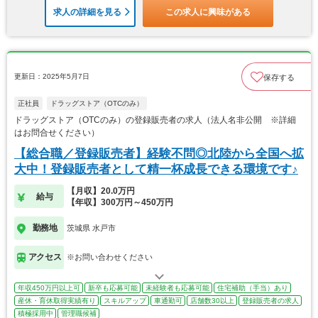
求人の詳細を見る
この求人に興味がある
更新日：2025年5月7日
保存する
正社員
ドラッグストア（OTCのみ）
ドラッグストア（OTCのみ）の登録販売者の求人（法人名非公開 ※詳細
はお問合せください）
【総合職／登録販売者】経験不問◎北陸から全国へ拡
大中！登録販売者として精一杯成長できる環境です♪
【月収】20.0万円
給与
【年収】300万円～450万円
勤務地
茨城県 水戸市
アクセス
※お問い合わせください
年収450万円以上可
新卒も応募可能
未経験者も応募可能
住宅補助（手当）あり
産休・育休取得実績有り
スキルアップ
車通勤可
店舗数30以上
登録販売者の求人
積極採用中
管理職候補