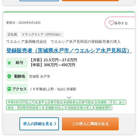
更新日：2026年6月18日
保存する
正社員
ドラッグストア（OTCのみ）
ウエルシア薬局株式会社 ウエルシア水戸見和店の登録販売者の求人
登録販売者（茨城県水戸市／ウエルシア水戸見和店）
【月収】21.5万円～27.0万円
給与
【年収】308万円～450万円
勤務地
茨城県 水戸市
アクセス
ＪＲ常磐線(上野－仙台) 赤塚駅
年収450万円以上可
新卒も応募可能
未経験者も応募可能
住宅補助（手当）あり
産休・育休取得実績有り
店舗数30以上
登録販売者の求人
積極採用中
求人の詳細を見る
この求人に興味がある