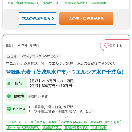
産休・育休取得実績有り
店舗数30以上
登録販売者の求人
積極採用中
求人の詳細を見る
この求人に興味がある
更新日：2026年6月18日
保存する
正社員
ドラッグストア（OTCのみ）
ウエルシア薬局株式会社 ウエルシア水戸千波店の登録販売者の求人
登録販売者（茨城県水戸市／ウエルシア水戸千波店）
【月収】21.5万円～27.0万円
給与
【年収】308万円～450万円
勤務地
茨城県 水戸市
ＪＲ常磐線(上野－仙台) 水戸駅
アクセス
ＪＲ水郡線(上菅谷－常陸太田) 水戸駅…ほか
年収450万円以上可
新卒も応募可能
未経験者も応募可能
住宅補助（手当）あり
産休・育休取得実績有り
店舗数30以上
登録販売者の求人
積極採用中