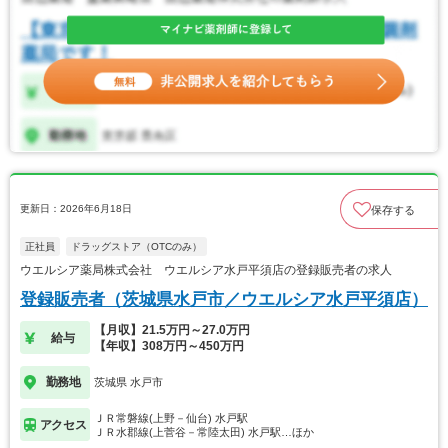
更新日：2026年6月18日
保存する
正社員
ドラッグストア（OTCのみ）
ウエルシア薬局株式会社 ウエルシア水戸平須店の登録販売者の求人
登録販売者（茨城県水戸市／ウエルシア水戸平須店）
【月収】21.5万円～27.0万円
給与
【年収】308万円～450万円
勤務地
茨城県 水戸市
ＪＲ常磐線(上野－仙台) 水戸駅
アクセス
ＪＲ水郡線(上菅谷－常陸太田) 水戸駅…ほか