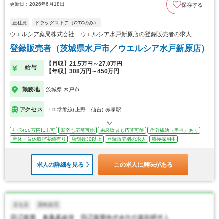
更新日：2026年6月18日
保存する
正社員
ドラッグストア（OTCのみ）
ウエルシア薬局株式会社 ウエルシア水戸新原店の登録販売者の求人
登録販売者（茨城県水戸市／ウエルシア水戸新原店）
【月収】21.5万円～27.0万円
給与
【年収】308万円～450万円
勤務地
茨城県 水戸市
アクセス
ＪＲ常磐線(上野－仙台) 赤塚駅
年収450万円以上可
新卒も応募可能
未経験者も応募可能
住宅補助（手当）あり
産休・育休取得実績有り
店舗数30以上
登録販売者の求人
積極採用中
求人の詳細を見る
この求人に興味がある