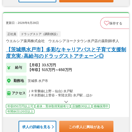
更新日：2026年6月28日
保存する
正社員
ドラッグストア（調剤併設）
ウエルシア薬局株式会社 ウエルシアヨークタウン水戸店の薬剤師求人
【茨城県水戸市】多彩なキャリアパスと子育て支援制
度充実♪高給与のドラッグストアチェーン◎
【月収】33.5万円
給与
【年収】515万円～650万円
勤務地
茨城県 水戸市
ＪＲ常磐線(上野－仙台) 水戸駅
アクセス
ＪＲ水郡線(上菅谷－常陸太田) 水戸駅…ほか
年収650万円以上可
産休・育休取得実績有り
店舗数30以上
積極採用中
年間休日120日以上
求人の詳細を見る
この求人に興味がある