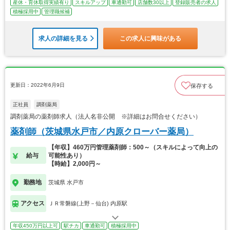
産休・育休取得実績有り
スキルアップ
車通勤可
店舗数30以上
登録販売者の求人
積極採用中
管理職候補
求人の詳細を見る
この求人に興味がある
更新日：2022年6月9日
保存する
正社員
調剤薬局
調剤薬局の薬剤師求人（法人名非公開 ※詳細はお問合せください）
薬剤師（茨城県水戸市／内原クローバー薬局）
【年収】460万円管理薬剤師：500～（スキルによって向上の
給与
可能性あり）
【時給】2,000円～
勤務地
茨城県 水戸市
アクセス
ＪＲ常磐線(上野－仙台) 内原駅
年収450万円以上可
駅チカ
車通勤可
積極採用中