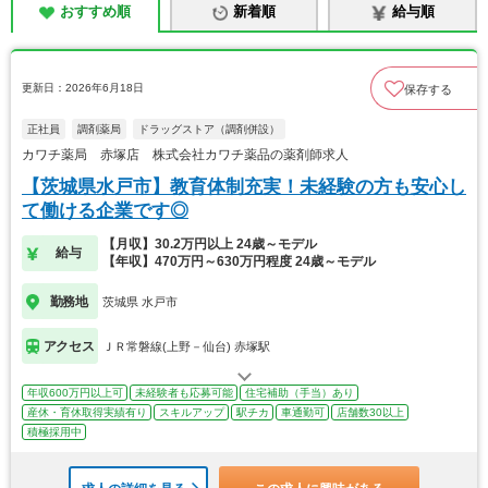
おすすめ順
新着順
給与順
更新日：2026年6月18日
保存する
正社員
調剤薬局
ドラッグストア（調剤併設）
カワチ薬局 赤塚店 株式会社カワチ薬品の薬剤師求人
【茨城県水戸市】教育体制充実！未経験の方も安心し
て働ける企業です◎
【月収】30.2万円以上 24歳～モデル
給与
【年収】470万円～630万円程度 24歳～モデル
勤務地
茨城県 水戸市
アクセス
ＪＲ常磐線(上野－仙台) 赤塚駅
年収600万円以上可
未経験者も応募可能
住宅補助（手当）あり
産休・育休取得実績有り
スキルアップ
駅チカ
車通勤可
店舗数30以上
積極採用中