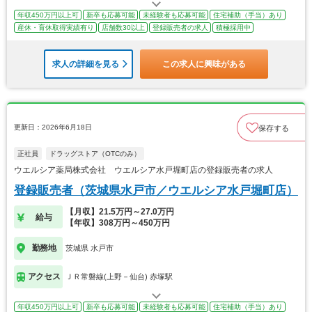
年収450万円以上可
新卒も応募可能
未経験者も応募可能
住宅補助（手当）あり
産休・育休取得実績有り
店舗数30以上
登録販売者の求人
積極採用中
求人の詳細を見る
この求人に興味がある
更新日：2026年6月18日
保存する
正社員
ドラッグストア（OTCのみ）
ウエルシア薬局株式会社 ウエルシア水戸堀町店の登録販売者の求人
登録販売者（茨城県水戸市／ウエルシア水戸堀町店）
【月収】21.5万円～27.0万円
給与
【年収】308万円～450万円
勤務地
茨城県 水戸市
アクセス
ＪＲ常磐線(上野－仙台) 赤塚駅
年収450万円以上可
新卒も応募可能
未経験者も応募可能
住宅補助（手当）あり