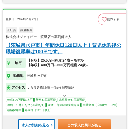
更新日：2024年1月22日
保存する
正社員
調剤薬局
株式会社ジェイピー 渡里店の薬剤師求人
【茨城県水戸市】年間休日120日以上！育児休暇後の
職場復帰率は100％です。
【月収】25.5万円程度 24歳～モデル
給与
【年収】400万円～600万円程度 24歳～
勤務地
茨城県 水戸市
アクセス
ＪＲ常磐線(上野－仙台) 偕楽園駅
年収600万円以上可
新卒も応募可能
未経験者も応募可能
原則、引越しを伴う転勤なし
産休・育休取得実績有り
車通勤可
店舗数10～29
積極採用中
年間休日120日以上
求人の詳細を見る
この求人に興味がある