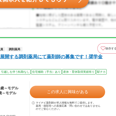
保存す
社員
調剤薬局
展開する調剤薬局にて薬剤師の募集です！奨学金
、引越しを伴う転勤なし
住宅補助（手当）あり
産休・育休取得実績有り
駅チカ
25歳～モデル
この求人に興味がある
5歳～モデル
マイナビ薬剤師が求人情報を無料でご提供します。
薬局・病院等への直接応募・問い合わせではありません
のでご安心ください。