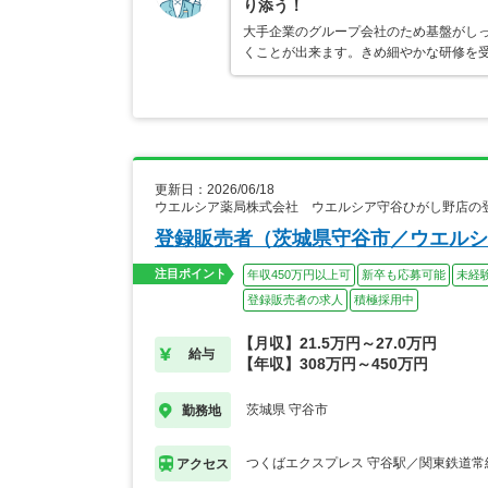
り添う！
大手企業のグループ会社のため基盤がし
くことが出来ます。きめ細やかな研修を
更新日：2026/06/18
ウエルシア薬局株式会社 ウエルシア守谷ひがし野店の
登録販売者（茨城県守谷市／ウエルシ
注目ポイント
年収450万円以上可
新卒も応募可能
未経
登録販売者の求人
積極採用中
【月収】21.5万円～27.0万円
給与
【年収】308万円～450万円
茨城県 守谷市
勤務地
つくばエクスプレス 守谷駅／関東鉄道常
アクセス