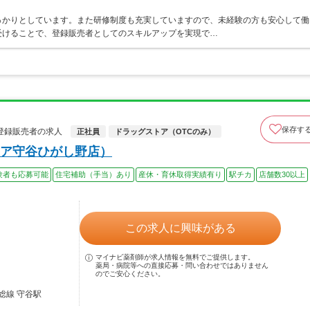
っかりとしています。また研修制度も充実していますので、未経験の方も安心して働
受けることで、登録販売者としてのスキルアップを実現で…
保存す
登録販売者の求人
正社員
ドラッグストア（OTCのみ）
ア守谷ひがし野店）
験者も応募可能
住宅補助（手当）あり
産休・育休取得実績有り
駅チカ
店舗数30以上
この求人に興味がある
マイナビ薬剤師が求人情報を無料でご提供します。
薬局・病院等への直接応募・問い合わせではありません
のでご安心ください。
総線 守谷駅