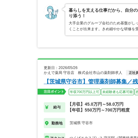
暮らしを支える仕事だから、自分の
り添う！
大手企業のグループ会社のため基盤がし
くことが出来ます。きめ細やかな研修を
更新日：2026/05/26
かえで薬局 守谷店 株式会社市山の薬剤師求人
正社
【茨城県守谷市】管理薬剤師募集／残
注目ポイント
年収700万円以上可
未経験者も応募可能
【月収】45.0万円～58.0万円
給与
【年収】550万円～700万円程度
茨城県 守谷市
勤務地