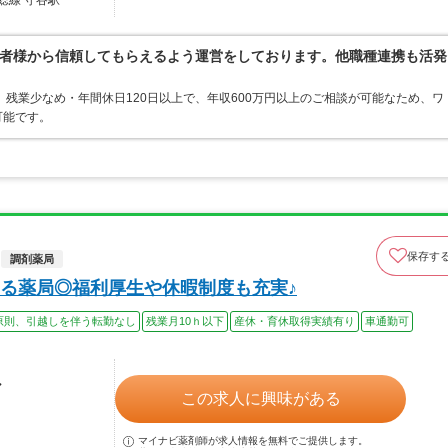
総線 守谷駅
者様から信頼してもらえるよう運営をしております。他職種連携も活発
 残業少なめ・年間休日120日以上で、年収600万円以上のご相談が可能なため、ワ
可能です。
保存す
調剤薬局
る薬局◎福利厚生や休暇制度も充実♪
原則、引越しを伴う転勤なし
残業月10ｈ以下
産休・育休取得実績有り
車通勤可
ル
この求人に興味がある
マイナビ薬剤師が求人情報を無料でご提供します。