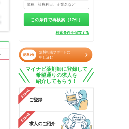
この条件で再検索（
17
件）
検索条件を保存する
無料転職サポートに
る
簡単1分
申し込む
マイナビ薬剤師に登録して
希望通りの求人を
紹介してもらう！
STEP1
ご登録
STEP2
求人のご紹介