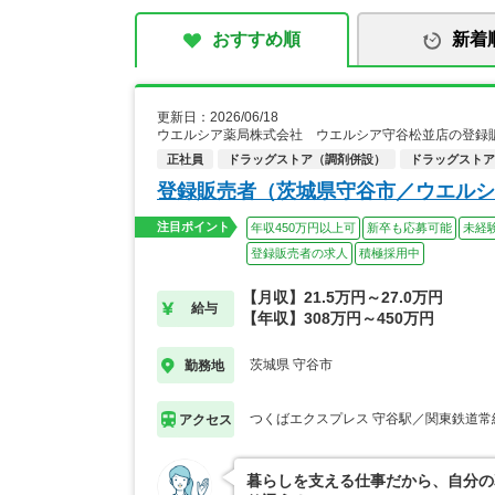
おすすめ順
新着
更新日：2026/06/18
ウエルシア薬局株式会社 ウエルシア守谷松並店の登録
正社員
ドラッグストア（調剤併設）
ドラッグストア
登録販売者（茨城県守谷市／ウエルシ
注目ポイント
年収450万円以上可
新卒も応募可能
未経
登録販売者の求人
積極採用中
【月収】21.5万円～27.0万円
給与
【年収】308万円～450万円
茨城県 守谷市
勤務地
つくばエクスプレス 守谷駅／関東鉄道常
アクセス
暮らしを支える仕事だから、自分の