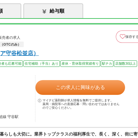
順
給与順
保存す
販売者の求人
（OTCのみ）
ア守谷松並店）
験者も応募可能
住宅補助（手当）あり
産休・育休取得実績有り
駅チカ
店舗数30以上
この求人に興味がある
マイナビ薬剤師が求人情報を無料でご提供します。
薬局・病院等への直接応募・問い合わせではありません
のでご安心ください。
総線 守谷駅
暮らしも大切に。業界トップクラスの福利厚生で、長く、深く、街に寄