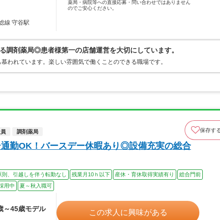
薬局・病院等への直接応募・問い合わせではありません
のでご安心ください。
総線 守谷駅
る調剤薬局◎患者様第一の店舗運営を大切にしています。
も慕われています。楽しい雰囲気で働くことのできる職場です。
保存す
社員
調剤薬局
ー通勤OK！バースデー休暇あり◎設備充実の総合
原則、引越しを伴う転勤なし
残業月10ｈ以下
産休・育休取得実績有り
総合門前
採用中
夏～秋入職可
4歳～45歳モデル
この求人に興味がある