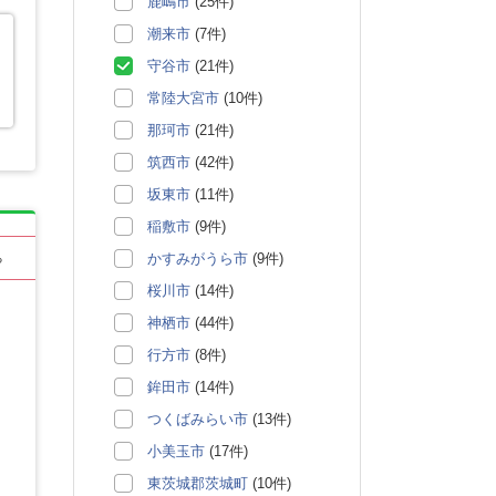
鹿嶋市
(25件)
潮来市
(7件)
守谷市
(21件)
常陸大宮市
(10件)
那珂市
(21件)
筑西市
(42件)
坂東市
(11件)
稲敷市
(9件)
かすみがうら市
(9件)
る
桜川市
(14件)
神栖市
(44件)
行方市
(8件)
鉾田市
(14件)
つくばみらい市
(13件)
小美玉市
(17件)
東茨城郡茨城町
(10件)