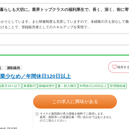
暮らしも大切に。業界トップクラスの福利厚生で、長く、深く、街に寄
っかりとしています。また研修制度も充実していますので、未経験の方も安心して働
受けることで、登録販売者としてのスキルアップを実現で…
保存す
員
調剤薬局
業少なめ／年間休日120日以上
残業月10ｈ以下
車通勤可
積極採用中
夏～秋入職可
年間休日120日以上
管理職候補
この求人に興味がある
マイナビ薬剤師が求人情報を無料でご提供します。
薬局・病院等への直接応募・問い合わせではありません
のでご安心ください。