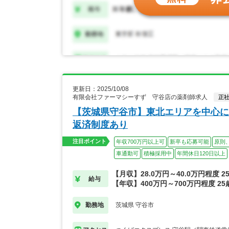
更新日：2025/10/08
有限会社ファーマシーすず 守谷店の薬剤師求人
正
【茨城県守谷市】東北エリアを中心に
返済制度あり
注目ポイント
年収700万円以上可
新卒も応募可能
原則
車通勤可
積極採用中
年間休日120日以上
【月収】28.0万円～40.0万円程度 
給与
【年収】400万円～700万円程度 2
茨城県 守谷市
勤務地