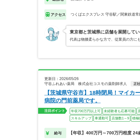
つくばエクスプレス 守谷駅／関東鉄道常
アクセス
東京都と茨城県に店舗を展開してい
代表は物腰柔らかな方で、従業員の方に
更新日：2026/05/26
守谷ふれあい薬局 株式会社コスモの薬剤師求人
正
【茨城県守谷市】18時閉局！マイカ
病院の門前薬局です。
注目ポイント
年収700万円以上可
未経験者も応募可能
スキルアップ
車通勤可
店舗数1～9
積極
【年収】400万円～700万円程度 2
給与