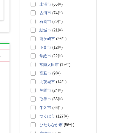
土浦市
(66件)
古河市
(74件)
石岡市
(29件)
結城市
(21件)
龍ケ崎市
(26件)
下妻市
(12件)
常総市
(22件)
る
常陸太田市
(17件)
高萩市
(9件)
北茨城市
(14件)
笠間市
(24件)
取手市
(35件)
牛久市
(36件)
つくば市
(127件)
ひたちなか市
(56件)