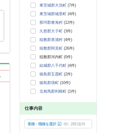
東茨城郡大洗町
(7件)
東茨城郡城里町
(4件)
那珂郡東海村
(12件)
久慈郡大子町
(3件)
稲敷郡美浦村
(4件)
稲敷郡阿見町
(26件)
稲敷郡河内町 (0件)
結城郡八千代町
(4件)
猿島郡五霞町
(2件)
る
猿島郡境町
(10件)
北相馬郡利根町
(1件)
仕事内容
業種・職種を選択
例）調剤薬局