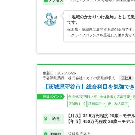
つくばエクスプレス 守谷駅／関東鉄道常
アクセス
「地域のかかりつけ薬局」として患
です。
栃木県・茨城県に展開する調剤薬局です。
ークライフバランスを重視した働き方が
更新日：2026/05/26
守谷調剤薬局 株式会社スカイの薬剤師求人
正社員
【茨城県守谷市】総合科目を勉強でき
注目ポイント
年収450万円以上可
未経験者も応募可能
店舗数1～9
積極採用中
夏～秋入職可
【月収】32.5万円程度 26歳～モデ
給与
【年収】450万円程度 26歳～モデル
茨城県 守谷市
勤務地