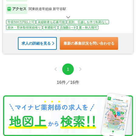
アクセス
関東鉄道常総線 新守谷駅
年収500万円以上可
未経験者も応募可能
原則、引越しを伴う転勤なし
産休・育休取得実績有り
車通勤可
店舗数1～9
夏～秋入職可
求人の詳細を見る
最新の募集状況を問い合わせる
1
16件／16件