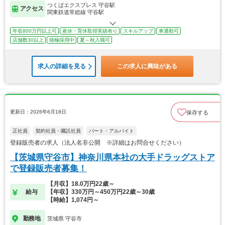
つくばエクスプレス 守谷駅
アクセス
関東鉄道常総線 守谷駅
年収800万円以上可
産休・育休取得実績有り
スキルアップ
車通勤可
店舗数30以上
積極採用中
夏～秋入職可
求人の詳細を見る
この求人に興味がある
更新日：2026年6月18日
保存する
正社員
契約社員・嘱託社員
パート・アルバイト
登録販売者の求人（法人名非公開 ※詳細はお問合せください）
【茨城県守谷市】神奈川県本社の大手ドラッグストア
で登録販売者募集！
【月収】18.0万円22歳～
給与
【年収】330万円～450万円22歳～30歳
【時給】1,074円～
勤務地
茨城県 守谷市