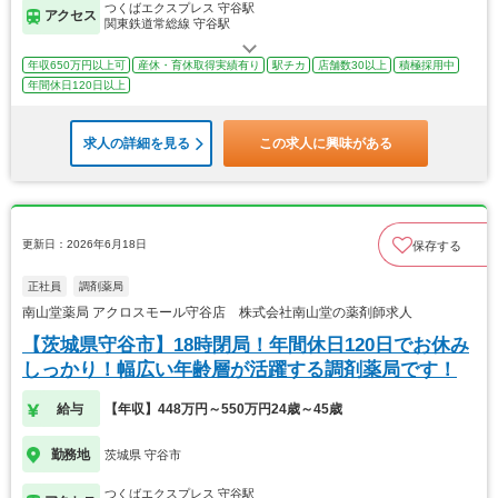
つくばエクスプレス 守谷駅
アクセス
関東鉄道常総線 守谷駅
年収650万円以上可
産休・育休取得実績有り
駅チカ
店舗数30以上
積極採用中
年間休日120日以上
求人の詳細を見る
この求人に興味がある
更新日：2026年6月18日
保存する
正社員
調剤薬局
南山堂薬局 アクロスモール守谷店 株式会社南山堂の薬剤師求人
【茨城県守谷市】18時閉局！年間休日120日でお休み
しっかり！幅広い年齢層が活躍する調剤薬局です！
給与
【年収】448万円～550万円24歳～45歳
勤務地
茨城県 守谷市
つくばエクスプレス 守谷駅