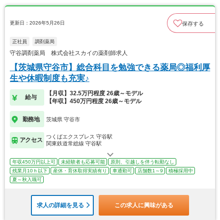
更新日：2026年5月26日
保存する
正社員
調剤薬局
守谷調剤薬局 株式会社スカイの薬剤師求人
【茨城県守谷市】総合科目を勉強できる薬局◎福利厚
生や休暇制度も充実♪
【月収】32.5万円程度 26歳～モデル
給与
【年収】450万円程度 26歳～モデル
勤務地
茨城県 守谷市
つくばエクスプレス 守谷駅
アクセス
関東鉄道常総線 守谷駅
年収450万円以上可
未経験者も応募可能
原則、引越しを伴う転勤なし
残業月10ｈ以下
産休・育休取得実績有り
車通勤可
店舗数1～9
積極採用中
夏～秋入職可
求人の詳細を見る
この求人に興味がある