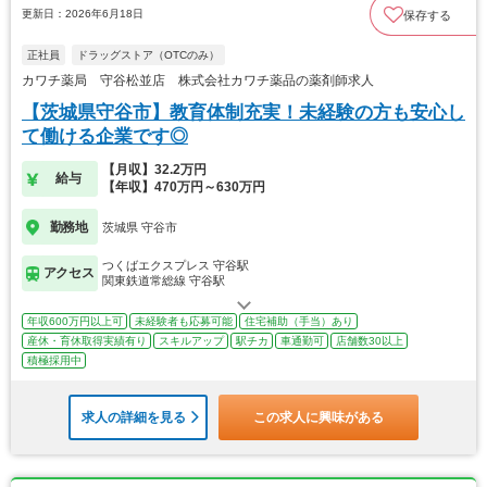
更新日：2026年6月18日
保存する
正社員
ドラッグストア（OTCのみ）
カワチ薬局 守谷松並店 株式会社カワチ薬品の薬剤師求人
【茨城県守谷市】教育体制充実！未経験の方も安心し
て働ける企業です◎
【月収】32.2万円
給与
【年収】470万円～630万円
勤務地
茨城県 守谷市
つくばエクスプレス 守谷駅
アクセス
関東鉄道常総線 守谷駅
年収600万円以上可
未経験者も応募可能
住宅補助（手当）あり
産休・育休取得実績有り
スキルアップ
駅チカ
車通勤可
店舗数30以上
積極採用中
求人の詳細を見る
この求人に興味がある