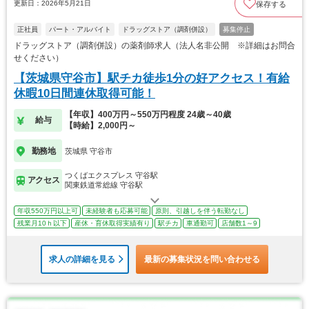
更新日：2026年5月21日
保存する
正社員
パート・アルバイト
ドラッグストア（調剤併設）
募集停止
ドラッグストア（調剤併設）の薬剤師求人（法人名非公開 ※詳細はお問合
せください）
【茨城県守谷市】駅チカ徒歩1分の好アクセス！有給
休暇10日間連休取得可能！
【年収】400万円～550万円程度 24歳～40歳
給与
【時給】2,000円～
勤務地
茨城県 守谷市
つくばエクスプレス 守谷駅
アクセス
関東鉄道常総線 守谷駅
年収550万円以上可
未経験者も応募可能
原則、引越しを伴う転勤なし
残業月10ｈ以下
産休・育休取得実績有り
駅チカ
車通勤可
店舗数1～9
求人の詳細を見る
最新の募集状況を問い合わせる