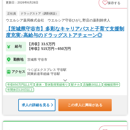
更新日：2026年6月28日
保存する
正社員
ドラッグストア（調剤併設）
ウエルシア薬局株式会社 ウエルシア守谷ひがし野店の薬剤師求人
【茨城県守谷市】多彩なキャリアパスと子育て支援制
度充実♪高給与のドラッグストアチェーン◎
【月収】33.5万円
給与
【年収】515万円～650万円
勤務地
茨城県 守谷市
つくばエクスプレス 守谷駅
アクセス
関東鉄道常総線 守谷駅
年収650万円以上可
産休・育休取得実績有り
駅チカ
店舗数30以上
積極採用中
年間休日120日以上
求人の詳細を見る
この求人に興味がある