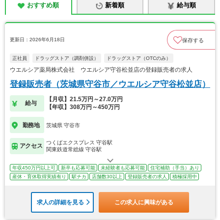
おすすめ順
新着順
給与順
更新日：2026年6月18日
保存する
正社員
ドラッグストア（調剤併設）
ドラッグストア（OTCのみ）
ウエルシア薬局株式会社 ウエルシア守谷松並店の登録販売者の求人
登録販売者（茨城県守谷市／ウエルシア守谷松並店）
【月収】21.5万円～27.0万円
給与
【年収】308万円～450万円
勤務地
茨城県 守谷市
つくばエクスプレス 守谷駅
アクセス
関東鉄道常総線 守谷駅
年収450万円以上可
新卒も応募可能
未経験者も応募可能
住宅補助（手当）あり
産休・育休取得実績有り
駅チカ
店舗数30以上
登録販売者の求人
積極採用中
求人の詳細を見る
この求人に興味がある