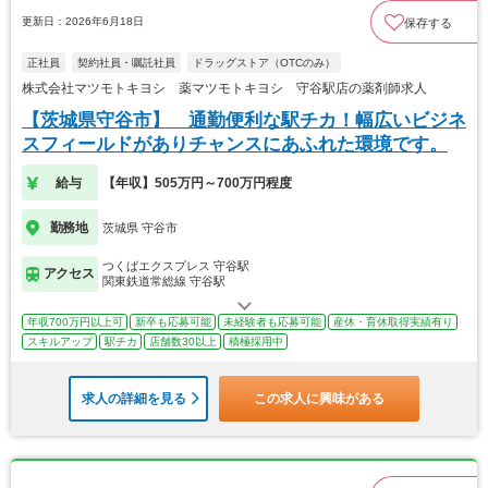
更新日：2026年6月18日
保存する
正社員
契約社員・嘱託社員
ドラッグストア（OTCのみ）
株式会社マツモトキヨシ 薬マツモトキヨシ 守谷駅店の薬剤師求人
【茨城県守谷市】 通勤便利な駅チカ！幅広いビジネ
スフィールドがありチャンスにあふれた環境です。
給与
【年収】505万円～700万円程度
勤務地
茨城県 守谷市
つくばエクスプレス 守谷駅
アクセス
関東鉄道常総線 守谷駅
年収700万円以上可
新卒も応募可能
未経験者も応募可能
産休・育休取得実績有り
スキルアップ
駅チカ
店舗数30以上
積極採用中
求人の詳細を見る
この求人に興味がある