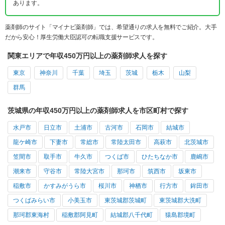
あります。
薬剤師のサイト「マイナビ薬剤師」では、希望通りの求人を無料でご紹介。大手
だから安心！厚生労働大臣認可の転職支援サービスです。
関東エリアで年収450万円以上の薬剤師求人を探す
東京
神奈川
千葉
埼玉
茨城
栃木
山梨
群馬
茨城県の年収450万円以上の薬剤師求人を市区町村で探す
水戸市
日立市
土浦市
古河市
石岡市
結城市
龍ケ崎市
下妻市
常総市
常陸太田市
高萩市
北茨城市
笠間市
取手市
牛久市
つくば市
ひたちなか市
鹿嶋市
潮来市
守谷市
常陸大宮市
那珂市
筑西市
坂東市
稲敷市
かすみがうら市
桜川市
神栖市
行方市
鉾田市
つくばみらい市
小美玉市
東茨城郡茨城町
東茨城郡大洗町
那珂郡東海村
稲敷郡阿見町
結城郡八千代町
猿島郡境町