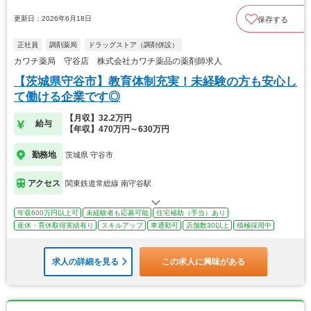
更新日：2026年6月18日
保存する
正社員
調剤薬局
ドラッグストア（調剤併設）
カワチ薬局 守谷店 株式会社カワチ薬品の薬剤師求人
【茨城県守谷市】教育体制充実！未経験の方も安心し
て働ける企業です◎
【月収】32.2万円
給与
【年収】470万円～630万円
勤務地
茨城県 守谷市
アクセス
関東鉄道常総線 南守谷駅
年収600万円以上可
未経験者も応募可能
住宅補助（手当）あり
産休・育休取得実績有り
スキルアップ
車通勤可
店舗数30以上
積極採用中
求人の詳細を見る
この求人に興味がある