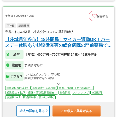
更新日：2026年5月26日
保存する
正社員
調剤薬局
守谷ふれあい薬局 株式会社コスモの薬剤師求人
【茨城県守谷市】18時閉局！マイカー通勤OK！バー
スデー休暇あり◎設備充実の総合病院の門前薬局で
す。
給与
【年収】400万円～700万円程度 24歳～45歳モデル
勤務地
茨城県 守谷市
つくばエクスプレス 守谷駅
アクセス
関東鉄道常総線 守谷駅
年収700万円以上可
未経験者も応募可能
原則、引越しを伴う転勤なし
残業月10ｈ以下
産休・育休取得実績有り
総合門前
スキルアップ
車通勤可
店舗数1～9
積極採用中
夏～秋入職可
求人の詳細を見る
この求人に興味がある