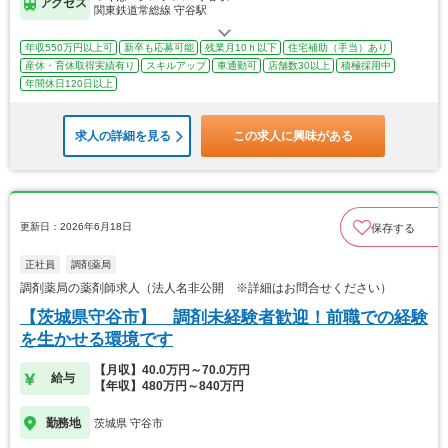
アクセス
関東鉄道常総線 守谷駅
年収550万円以上可
新卒も応募可能
残業月10ｈ以下
住宅補助（手当）あり
産休・育休取得実績有り
スキルアップ
車通勤可
店舗数30以上
積極採用中
年間休日120日以上
求人の詳細を見る
この求人に興味がある
更新日：2026年6月18日
保存する
正社員
調剤薬局
調剤薬局の薬剤師求人（法人名非公開 ※詳細はお問合せください）
【茨城県守谷市】 調剤未経験者歓迎！前職での経験
を生かせる環境です
【月収】40.0万円～70.0万円
給与
【年収】480万円～840万円
勤務地
茨城県 守谷市