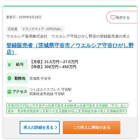
更新日：2026年6月18日
保存する
正社員
ドラッグストア（OTCのみ）
ウエルシア薬局株式会社 ウエルシア守谷ひがし野店の登録販売者の求人
登録販売者（茨城県守谷市／ウエルシア守谷ひがし野
店）
【月収】21.5万円～27.0万円
給与
【年収】308万円～450万円
勤務地
茨城県 守谷市
つくばエクスプレス 守谷駅
アクセス
関東鉄道常総線 守谷駅
年収450万円以上可
新卒も応募可能
未経験者も応募可能
住宅補助（手当）あり
産休・育休取得実績有り
駅チカ
店舗数30以上
登録販売者の求人
積極採用中
求人の詳細を見る
この求人に興味がある