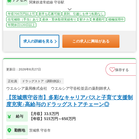
アクセス
関東鉄道常総線 守谷駅
年収700万円以上可
新卒も応募可能
原則、引越しを伴う転勤なし
住宅補助（手当）あり
産休・育休取得実績有り
駅チカ
車通勤可
積極採用中
年間休日120日以上
求人の詳細を見る
この求人に興味がある
更新日：2026年6月27日
保存する
正社員
ドラッグストア（調剤併設）
ウエルシア薬局株式会社 ウエルシア守谷松並店の薬剤師求人
【茨城県守谷市】多彩なキャリアパスと子育て支援制
度充実♪高給与のドラッグストアチェーン◎
【月収】33.5万円
給与
【年収】515万円～650万円
勤務地
茨城県 守谷市