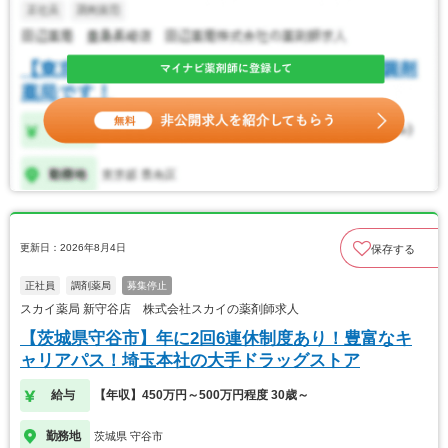
更新日：2026年8月4日
保存する
正社員
調剤薬局
募集停止
スカイ薬局 新守谷店 株式会社スカイの薬剤師求人
【茨城県守谷市】年に2回6連休制度あり！豊富なキ
ャリアパス！埼玉本社の大手ドラッグストア
給与
【年収】450万円～500万円程度 30歳～
勤務地
茨城県 守谷市