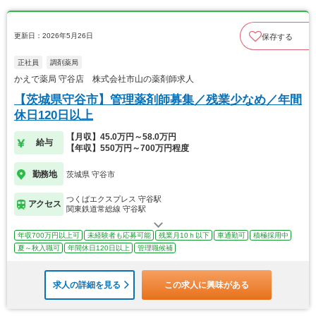
更新日：2026年5月26日
保存する
正社員
調剤薬局
かえで薬局 守谷店 株式会社市山の薬剤師求人
【茨城県守谷市】管理薬剤師募集／残業少なめ／年間
休日120日以上
【月収】45.0万円～58.0万円
給与
【年収】550万円～700万円程度
勤務地
茨城県 守谷市
つくばエクスプレス 守谷駅
アクセス
関東鉄道常総線 守谷駅
年収700万円以上可
未経験者も応募可能
残業月10ｈ以下
車通勤可
積極採用中
夏～秋入職可
年間休日120日以上
管理職候補
求人の詳細を見る
この求人に興味がある