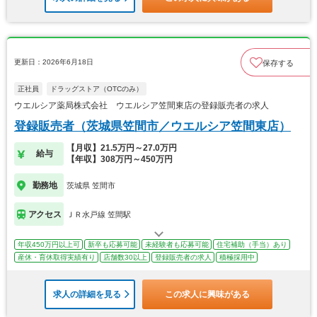
更新日：2026年6月18日
保存する
正社員
ドラッグストア（OTCのみ）
ウエルシア薬局株式会社 ウエルシア笠間東店の登録販売者の求人
登録販売者（茨城県笠間市／ウエルシア笠間東店）
【月収】21.5万円～27.0万円
給与
【年収】308万円～450万円
勤務地
茨城県 笠間市
アクセス
ＪＲ水戸線 笠間駅
年収450万円以上可
新卒も応募可能
未経験者も応募可能
住宅補助（手当）あり
産休・育休取得実績有り
店舗数30以上
登録販売者の求人
積極採用中
求人の詳細を見る
この求人に興味がある