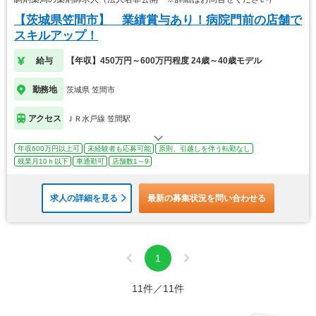
【茨城県笠間市】 業績賞与あり！病院門前の店舗で
スキルアップ！
給与
【年収】450万円～600万円程度 24歳～40歳モデル
勤務地
茨城県 笠間市
アクセス
ＪＲ水戸線 笠間駅
年収600万円以上可
未経験者も応募可能
原則、引越しを伴う転勤なし
残業月10ｈ以下
車通勤可
店舗数1～9
求人の詳細を見る
最新の募集状況を問い合わせる
1
11件／11件