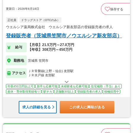
更新日：2026年6月18日
保存する
正社員
ドラッグストア（OTCのみ）
ウエルシア薬局株式会社 ウエルシア新友部店の登録販売者の求人
登録販売者（茨城県笠間市／ウエルシア新友部店）
【月収】21.5万円～27.0万円
給与
【年収】308万円～450万円
勤務地
茨城県 笠間市
ＪＲ常磐線(上野－仙台) 友部駅
アクセス
ＪＲ水戸線 友部駅
年収450万円以上可
新卒も応募可能
未経験者も応募可能
住宅補助（手当）あり
産休・育休取得実績有り
駅チカ
店舗数30以上
登録販売者の求人
積極採用中
求人の詳細を見る
この求人に興味がある