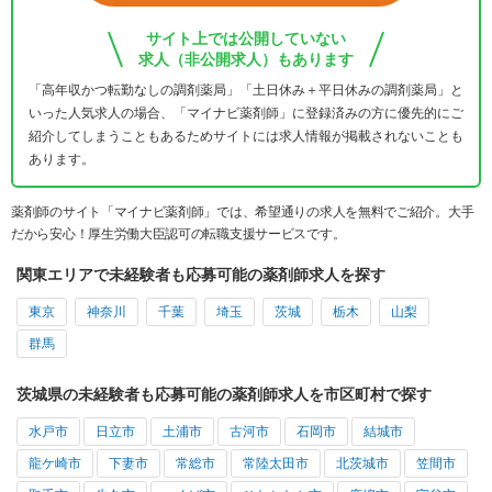
サイト上では公開していない
求人（非公開求人）もあります
「高年収かつ転勤なしの調剤薬局」「土日休み＋平日休みの調剤薬局」と
いった人気求人の場合、「マイナビ薬剤師」に登録済みの方に優先的にご
紹介してしまうこともあるためサイトには求人情報が掲載されないことも
あります。
薬剤師のサイト「マイナビ薬剤師」では、希望通りの求人を無料でご紹介。大手
だから安心！厚生労働大臣認可の転職支援サービスです。
関東エリアで未経験者も応募可能の薬剤師求人を探す
東京
神奈川
千葉
埼玉
茨城
栃木
山梨
群馬
茨城県の未経験者も応募可能の薬剤師求人を市区町村で探す
水戸市
日立市
土浦市
古河市
石岡市
結城市
龍ケ崎市
下妻市
常総市
常陸太田市
北茨城市
笠間市