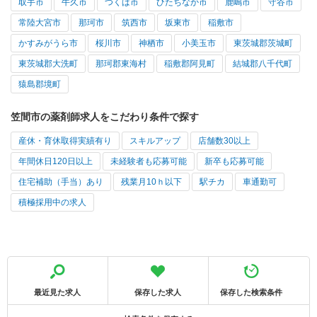
取手市
牛久市
つくば市
ひたちなか市
鹿嶋市
守谷市
常陸大宮市
那珂市
筑西市
坂東市
稲敷市
かすみがうら市
桜川市
神栖市
小美玉市
東茨城郡茨城町
東茨城郡大洗町
那珂郡東海村
稲敷郡阿見町
結城郡八千代町
猿島郡境町
笠間市の薬剤師求人をこだわり条件で探す
産休・育休取得実績有り
スキルアップ
店舗数30以上
年間休日120日以上
未経験者も応募可能
新卒も応募可能
住宅補助（手当）あり
残業月10ｈ以下
駅チカ
車通勤可
積極採用中の求人
最近見た求人
保存した求人
保存した検索条件