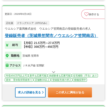
更新日：2026年6月18日
保存する
正社員
ドラッグストア（OTCのみ）
ウエルシア薬局株式会社 ウエルシア笠間南店の登録販売者の求人
登録販売者（茨城県笠間市／ウエルシア笠間南店）
【月収】21.5万円～27.0万円
給与
【年収】308万円～450万円
勤務地
茨城県 笠間市
アクセス
ＪＲ水戸線 笠間駅
年収450万円以上可
新卒も応募可能
未経験者も応募可能
住宅補助（手当）あり
産休・育休取得実績有り
店舗数30以上
登録販売者の求人
積極採用中
求人の詳細を見る
この求人に興味がある