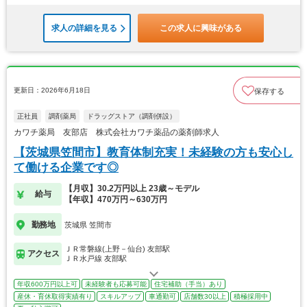
求人の詳細を見る
この求人に興味がある
更新日：2026年6月18日
保存する
正社員
調剤薬局
ドラッグストア（調剤併設）
カワチ薬局 友部店 株式会社カワチ薬品の薬剤師求人
【茨城県笠間市】教育体制充実！未経験の方も安心し
て働ける企業です◎
【月収】30.2万円以上 23歳～モデル
給与
【年収】470万円～630万円
勤務地
茨城県 笠間市
ＪＲ常磐線(上野－仙台) 友部駅
アクセス
ＪＲ水戸線 友部駅
年収600万円以上可
未経験者も応募可能
住宅補助（手当）あり
産休・育休取得実績有り
スキルアップ
車通勤可
店舗数30以上
積極採用中