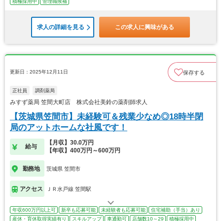
積極採用中
管理職候補
求人の詳細を見る
この求人に興味がある
更新日：2025年12月11日
保存する
正社員
調剤薬局
みすず薬局 笠間大町店 株式会社美鈴の薬剤師求人
【茨城県笠間市】未経験可＆残業少なめ◎18時半閉
局のアットホームな社風です！
【月収】30.0万円
給与
【年収】400万円～600万円
勤務地
茨城県 笠間市
アクセス
ＪＲ水戸線 笠間駅
年収600万円以上可
新卒も応募可能
未経験者も応募可能
住宅補助（手当）あり
産休・育休取得実績有り
スキルアップ
車通勤可
店舗数10～29
積極採用中