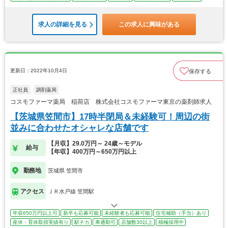
求人の詳細を見る
この求人に興味がある
更新日：2022年10月4日
保存する
正社員
調剤薬局
コスモファーマ薬局 稲荷店 株式会社コスモファーマ東京の薬剤師求人
【茨城県笠間市】17時半閉局＆未経験可！周辺の街
並みに合わせたオシャレな店舗です
【月収】29.0万円～ 24歳～モデル
給与
【年収】400万円～650万円以上
勤務地
茨城県 笠間市
アクセス
ＪＲ水戸線 笠間駅
年収650万円以上可
新卒も応募可能
未経験者も応募可能
住宅補助（手当）あり
産休・育休取得実績有り
駅チカ
車通勤可
店舗数30以上
積極採用中