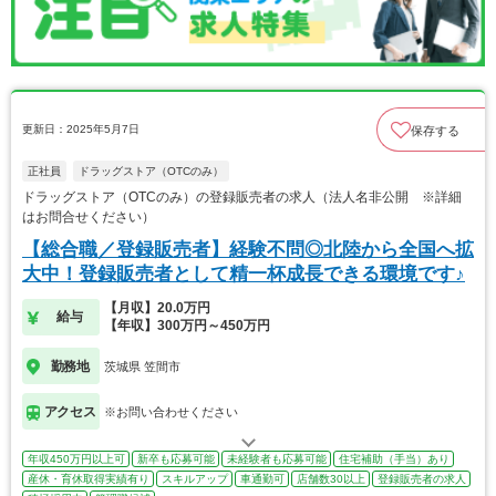
更新日：2025年5月7日
保存する
正社員
ドラッグストア（OTCのみ）
ドラッグストア（OTCのみ）の登録販売者の求人（法人名非公開 ※詳細
はお問合せください）
【総合職／登録販売者】経験不問◎北陸から全国へ拡
大中！登録販売者として精一杯成長できる環境です♪
【月収】20.0万円
給与
【年収】300万円～450万円
勤務地
茨城県 笠間市
アクセス
※お問い合わせください
年収450万円以上可
新卒も応募可能
未経験者も応募可能
住宅補助（手当）あり
産休・育休取得実績有り
スキルアップ
車通勤可
店舗数30以上
登録販売者の求人