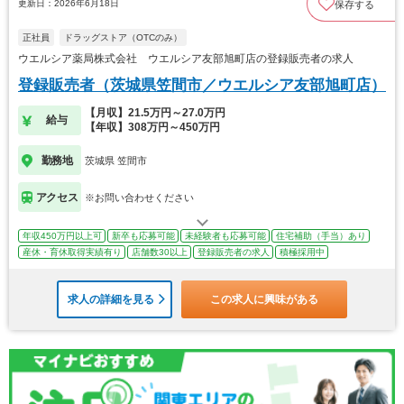
更新日：2026年6月18日
保存する
正社員
ドラッグストア（OTCのみ）
ウエルシア薬局株式会社 ウエルシア友部旭町店の登録販売者の求人
登録販売者（茨城県笠間市／ウエルシア友部旭町店）
【月収】21.5万円～27.0万円
給与
【年収】308万円～450万円
勤務地
茨城県 笠間市
アクセス
※お問い合わせください
年収450万円以上可
新卒も応募可能
未経験者も応募可能
住宅補助（手当）あり
産休・育休取得実績有り
店舗数30以上
登録販売者の求人
積極採用中
求人の詳細を見る
この求人に興味がある