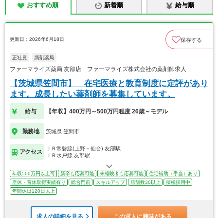
おすすめ順
新着順
給与順
更新日：2026年6月18日
保存する
正社員
調剤薬局
ファーマライズ薬局 友部店 ファーマライズ株式会社の薬剤師求人
【茨城県笠間市】 在宅医療と教育制度に定評があり
ます。成長したい薬剤師を募集しています。
給与
【年収】400万円～500万円程度 26歳～モデル
勤務地
茨城県 笠間市
ＪＲ常磐線(上野－仙台) 友部駅
アクセス
ＪＲ水戸線 友部駅
年収500万円以上可
新卒も応募可能
未経験者も応募可能
住宅補助（手当）あり
産休・育休取得実績有り
総合門前
スキルアップ
店舗数30以上
積極採用中
年間休日120日以上
求人の詳細を見る
この求人に興味がある