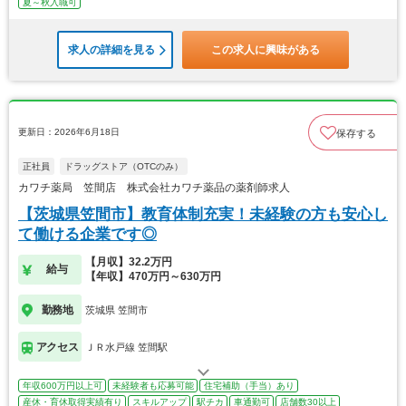
夏～秋入職可
求人の詳細を見る
この求人に興味がある
更新日：2026年6月18日
保存する
正社員
ドラッグストア（OTCのみ）
カワチ薬局 笠間店 株式会社カワチ薬品の薬剤師求人
【茨城県笠間市】教育体制充実！未経験の方も安心し
て働ける企業です◎
【月収】32.2万円
給与
【年収】470万円～630万円
勤務地
茨城県 笠間市
アクセス
ＪＲ水戸線 笠間駅
年収600万円以上可
未経験者も応募可能
住宅補助（手当）あり
産休・育休取得実績有り
スキルアップ
駅チカ
車通勤可
店舗数30以上