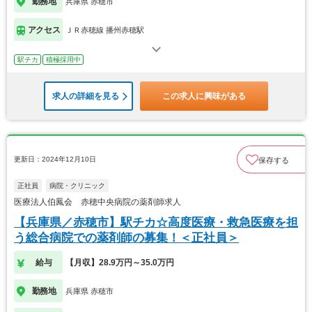
勤務地
兵庫県 赤穂市
アクセス
ＪＲ赤穂線 播州赤穂駅
駅チカ
積極採用中
求人の詳細を見る
この求人に興味がある
更新日：2024年12月10日
保存する
正社員
病院・クリニック
医療法人伯鳳会 赤穂中央病院の薬剤師求人
【兵庫県／赤穂市】駅チカ☆高度医療・救急医療を担
う総合病院での薬剤師の募集！＜正社員＞
給与
【月収】28.9万円～35.0万円
勤務地
兵庫県 赤穂市