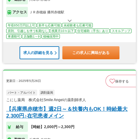
アクセス
ＪＲ赤穂線 播州赤穂駅
年収650万円以上可
新卒も応募可能
未経験者も応募可能
原則、引越しを伴う転勤なし
残業月10ｈ以下
住宅補助（手当）あり
スキルアップ
車通勤可
店舗数1～9
積極採用中
求人の詳細を見る
この求人に興味がある
更新日：2025年5月26日
保存する
パート・アルバイト
調剤薬局
こにし薬局 株式会社Smile Angelの薬剤師求人
【兵庫県赤穂市】週2日～＆扶養内もOK！時給最大
2,300円♪在宅患者メイン
給与
【時給】2,000円～2,300円