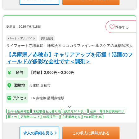
更新日：2026年6月18日
保存する
パート・アルバイト
調剤薬局
ライフォート赤穂薬局 株式会社ココカラファインヘルスケアの薬剤師求人
【兵庫県／赤穂市】キャリアアップを応援！活躍のフ
ィールドが多彩な会社です＜調剤＞
給与
【時給】2,000円～2,200円
勤務地
兵庫県 赤穂市
アクセス
ＪＲ赤穂線 播州赤穂駅
新卒も応募可能
未経験者も応募可能
残業月10ｈ以下
産休・育休取得実績有り
駅チカ
店舗数30以上
積極採用中
在宅業務あり
WEB面接OK
求人の詳細を見る
この求人に興味がある