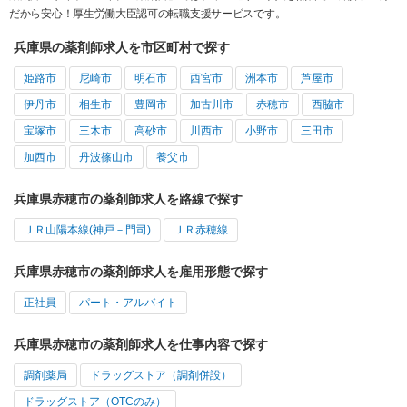
だから安心！厚生労働大臣認可の転職支援サービスです。
兵庫県の薬剤師求人を市区町村で探す
姫路市
尼崎市
明石市
西宮市
洲本市
芦屋市
伊丹市
相生市
豊岡市
加古川市
赤穂市
西脇市
宝塚市
三木市
高砂市
川西市
小野市
三田市
加西市
丹波篠山市
養父市
兵庫県赤穂市の薬剤師求人を路線で探す
ＪＲ山陽本線(神戸－門司)
ＪＲ赤穂線
兵庫県赤穂市の薬剤師求人を雇用形態で探す
正社員
パート・アルバイト
兵庫県赤穂市の薬剤師求人を仕事内容で探す
調剤薬局
ドラッグストア（調剤併設）
ドラッグストア（OTCのみ）