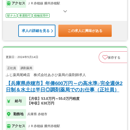
アクセス
ＪＲ赤穂線 播州赤穂駅
駅チカ
車通勤可
積極採用中
求人の詳細を見る
この求人に興味がある
更新日：2024年5月14日
保存する
正社員
調剤薬局
ふじ薬局尾崎店 株式会社あさひ薬局の薬剤師求人
【兵庫県赤穂市】年俸600万円～の高水準♪完全週休2
日制＆水土は半日◎調剤薬局でのお仕事（正社員）
【月収】53.0万円～55.0万円程度
給与
【年収】630万円
勤務地
兵庫県 赤穂市
アクセス
ＪＲ赤穂線 播州赤穂駅