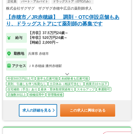
正社員
パート・アルバイト
ドラッグストア（OTCのみ）
株式会社ザグザグ ザグザグ赤穂中広店の薬剤師求人
【赤穂市／JR赤穂線】 調剤・OTC併設店舗もあ
り、ドラッグストアにて薬剤師の募集です
【月収】37.5万円24歳～
給与
【年収】520万円24歳～
【時給】2,000円～
勤務地
兵庫県 赤穂市
アクセス
ＪＲ赤穂線 播州赤穂駅
年収500万円以上可
新卒も応募可能
未経験者も応募可能
原則、引越しを伴う転勤なし
土日休み（相談可含む）
残業月10ｈ以下
住宅補助（手当）あり
産休・育休取得実績有り
スキルアップ
車通勤可
店舗数30以上
積極採用中
管理職候補
求人の詳細を見る
この求人に興味がある