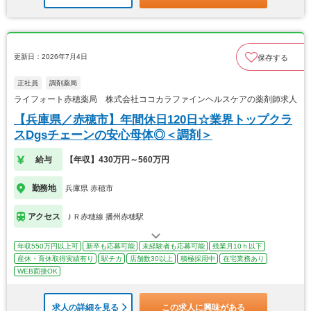
更新日：2026年7月4日
保存する
正社員
調剤薬局
ライフォート赤穂薬局 株式会社ココカラファインヘルスケアの薬剤師求人
【兵庫県／赤穂市】年間休日120日☆業界トップクラ
スDgsチェーンの安心母体◎＜調剤＞
給与
【年収】430万円～560万円
勤務地
兵庫県 赤穂市
アクセス
ＪＲ赤穂線 播州赤穂駅
年収550万円以上可
新卒も応募可能
未経験者も応募可能
残業月10ｈ以下
産休・育休取得実績有り
駅チカ
店舗数30以上
積極採用中
在宅業務あり
WEB面接OK
求人の詳細を見る
この求人に興味がある