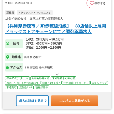
更新日：2026年1月6日
保存する
正社員
ドラッグストア（OTCのみ）
ゴダイ株式会社 赤穂上町店の薬剤師求人
【兵庫県赤穂市／JR赤穂線沿線】 80店舗以上展開
ドラッグストアチェーンにて／調剤薬局求人
【月収】28.5万円～50.0万円
給与
【年収】400万円～650万円
【時給】2,000円～2,300円
勤務地
兵庫県 赤穂市
アクセス
ＪＲ赤穂線 播州赤穂駅
年収650万円以上可
新卒も応募可能
未経験者も応募可能
原則、引越しを伴う転勤なし
残業月10ｈ以下
住宅補助（手当）あり
スキルアップ
車通勤可
店舗数1～9
積極採用中
求人の詳細を見る
この求人に興味がある