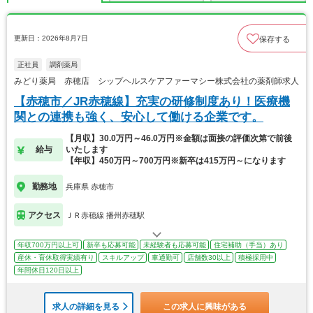
更新日：2026年8月7日
保存する
正社員
調剤薬局
みどり薬局 赤穂店 シップヘルスケアファーマシー株式会社の薬剤師求人
【赤穂市／JR赤穂線】充実の研修制度あり！医療機
関との連携も強く、安心して働ける企業です。
【月収】30.0万円～46.0万円※金額は面接の評価次第で前後
給与
いたします
【年収】450万円～700万円※新卒は415万円～になります
勤務地
兵庫県 赤穂市
アクセス
ＪＲ赤穂線 播州赤穂駅
年収700万円以上可
新卒も応募可能
未経験者も応募可能
住宅補助（手当）あり
産休・育休取得実績有り
スキルアップ
車通勤可
店舗数30以上
積極採用中
年間休日120日以上
求人の詳細を見る
この求人に興味がある