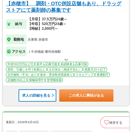
【赤穂市】 調剤・OTC併設店舗もあり、ドラッグ
ストアにて薬剤師の募集です
【月収】37.5万円24歳～
給与
【年収】520万円24歳～
【時給】2,000円～
勤務地
兵庫県 赤穂市
アクセス
ＪＲ赤穂線 播州赤穂駅
年収500万円以上可
新卒も応募可能
未経験者も応募可能
原則、引越しを伴う転勤なし
土日休み（相談可含む）
残業月10ｈ以下
住宅補助（手当）あり
産休・育休取得実績有り
スキルアップ
車通勤可
店舗数30以上
積極採用中
管理職候補
求人の詳細を見る
この求人に興味がある
更新日：2026年3月16日
保存する