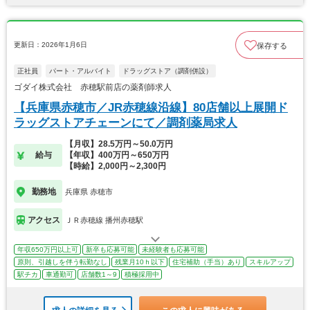
更新日：2026年1月6日
保存する
正社員
パート・アルバイト
ドラッグストア（調剤併設）
ゴダイ株式会社 赤穂駅前店の薬剤師求人
【兵庫県赤穂市／JR赤穂線沿線】80店舗以上展開ド
ラッグストアチェーンにて／調剤薬局求人
【月収】28.5万円～50.0万円
給与
【年収】400万円～650万円
【時給】2,000円～2,300円
勤務地
兵庫県 赤穂市
アクセス
ＪＲ赤穂線 播州赤穂駅
年収650万円以上可
新卒も応募可能
未経験者も応募可能
原則、引越しを伴う転勤なし
残業月10ｈ以下
住宅補助（手当）あり
スキルアップ
駅チカ
車通勤可
店舗数1～9
積極採用中