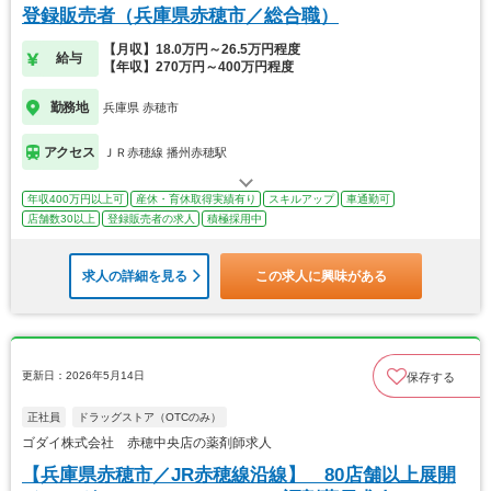
登録販売者（兵庫県赤穂市／総合職）
【月収】18.0万円～26.5万円程度
給与
【年収】270万円～400万円程度
勤務地
兵庫県 赤穂市
アクセス
ＪＲ赤穂線 播州赤穂駅
年収400万円以上可
産休・育休取得実績有り
スキルアップ
車通勤可
店舗数30以上
登録販売者の求人
積極採用中
求人の詳細を見る
この求人に興味がある
更新日：2026年5月14日
保存する
正社員
ドラッグストア（OTCのみ）
ゴダイ株式会社 赤穂中央店の薬剤師求人
【兵庫県赤穂市／JR赤穂線沿線】 80店舗以上展開