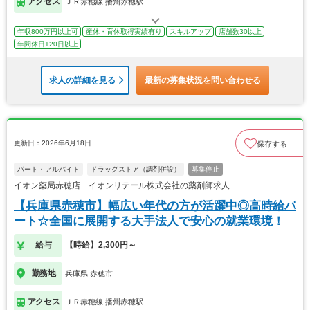
アクセス
ＪＲ赤穂線 播州赤穂駅
年収800万円以上可
産休・育休取得実績有り
スキルアップ
店舗数30以上
年間休日120日以上
求人の詳細を見る
最新の募集状況を問い合わせる
更新日：2026年6月18日
保存する
パート・アルバイト
ドラッグストア（調剤併設）
募集停止
イオン薬局赤穂店 イオンリテール株式会社の薬剤師求人
【兵庫県赤穂市】幅広い年代の方が活躍中◎高時給パ
ート☆全国に展開する大手法人で安心の就業環境！
給与
【時給】2,300円～
勤務地
兵庫県 赤穂市
アクセス
ＪＲ赤穂線 播州赤穂駅