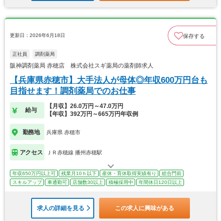
更新日：2026年6月18日
保存する
正社員
調剤薬局
阪神調剤薬局 赤穂店 株式会社スギ薬局の薬剤師求人
【兵庫県赤穂市】大手法人が母体◎年収600万円台も
目指せます！調剤薬局でのお仕事
【月収】26.0万円～47.0万円
給与
【年収】392万円～665万円年収例
勤務地
兵庫県 赤穂市
アクセス
ＪＲ赤穂線 播州赤穂駅
年収650万円以上可
残業月10ｈ以下
産休・育休取得実績有り
総合門前
スキルアップ
車通勤可
店舗数30以上
積極採用中
年間休日120日以上
求人の詳細を見る
この求人に興味がある