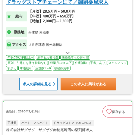
ドラッグストアチェーンにて／調剤薬局求人
【月収】28.5万円～50.0万円
給与
【年収】400万円～650万円
【時給】2,000円～2,300円
勤務地
兵庫県 赤穂市
アクセス
ＪＲ赤穂線 播州赤穂駅
年収650万円以上可
新卒も応募可能
未経験者も応募可能
原則、引越しを伴う転勤なし
残業月10ｈ以下
住宅補助（手当）あり
スキルアップ
駅チカ
車通勤可
店舗数1～9
積極採用中
求人の詳細を見る
この求人に興味がある
更新日：2026年3月16日
保存する
正社員
パート・アルバイト
ドラッグストア（OTCのみ）
株式会社ザグザグ ザグザグ赤穂尾崎店の薬剤師求人