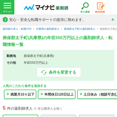
!
安心・安全な転職サポートの提供に努めます。
薬剤師の求人・転職TOP
兵庫県の薬剤師求人
揖保郡太子町の薬剤師求人
揖保郡太子町(
揖保郡太子町(兵庫県)の年収550万円以上の薬剤師求人・転
職情報一覧
勤務地
揖保郡太子町(兵庫県)
その他
年収550万円以上
条件を変更する
人気のこだわり条件を追加する
残業月10ｈ以下
年間休日120日以上
土日休み（相談可含
5
件の薬剤師求人
※ 非公開求人を除く