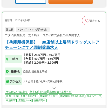
更新日：2026年1月6日
保存する
正社員
ドラッグストア（調剤併設）
ゴダイ調剤薬局 太子鵤店 ゴダイ株式会社の薬剤師求人
【兵庫県揖保郡】 80店舗以上展開ドラッグストア
チェーンにて／調剤薬局求人
【月収】28.5万円～50.0万円
給与
【年収】400万円～650万円
【時給】2,000円～2,300円
勤務地
兵庫県 揖保郡太子町
アクセス
ＪＲ山陽本線(神戸－門司) 網干駅
年収650万円以上可
新卒も応募可能
未経験者も応募可能
原則、引越しを伴う転勤なし
残業月10ｈ以下
住宅補助（手当）あり
スキルアップ
車通勤可
店舗数1～9
積極採用中