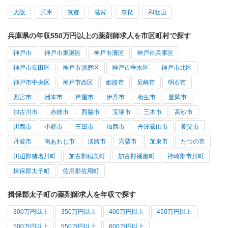
大阪
兵庫
京都
滋賀
奈良
和歌山
兵庫県の年収550万円以上の薬剤師求人を市区町村で探す
神戸市
神戸市東灘区
神戸市灘区
神戸市兵庫区
神戸市長田区
神戸市須磨区
神戸市垂水区
神戸市北区
神戸市中央区
神戸市西区
姫路市
尼崎市
明石市
西宮市
洲本市
芦屋市
伊丹市
相生市
豊岡市
加古川市
赤穂市
西脇市
宝塚市
三木市
高砂市
川西市
小野市
三田市
加西市
丹波篠山市
養父市
丹波市
南あわじ市
淡路市
宍粟市
加東市
たつの市
川辺郡猪名川町
加古郡稲美町
加古郡播磨町
神崎郡市川町
揖保郡太子町
佐用郡佐用町
揖保郡太子町の薬剤師求人を年収で探す
300万円以上
350万円以上
400万円以上
450万円以上
500万円以上
550万円以上
600万円以上