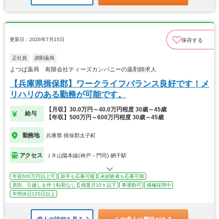
更新日：2026年7月15日
保存する
正社員
調剤薬局
よつば薬局 有限会社ティーズカンパニーの薬剤師求人
【兵庫県揖保郡】ワークライフバランス良好です！メ
リハリのある勤務が可能です。
【月収】30.0万円～40.0万円程度 30歳～45歳
給与
【年収】500万円～600万円程度 30歳～45歳
勤務地
兵庫県 揖保郡太子町
アクセス
ＪＲ山陽本線(神戸－門司) 網干駅
年収600万円以上可
新卒も応募可能
未経験者も応募可能
原則、引越しを伴う転勤なし
残業月10ｈ以下
車通勤可
積極採用中
年間休日120日以上