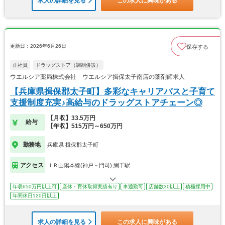
求人の詳細を見る
この求人に興味がある
更新日：2026年6月26日
保存する
正社員
ドラッグストア（調剤併設）
ウエルシア薬局株式会社 ウエルシア揖保太子南店の薬剤師求人
【兵庫県揖保郡太子町】多彩なキャリアパスと子育て
支援制度充実♪高給与のドラッグストアチェーン◎
【月収】33.5万円
給与
【年収】515万円～650万円
勤務地
兵庫県 揖保郡太子町
アクセス
ＪＲ山陽本線(神戸－門司) 網干駅
年収650万円以上可
産休・育休取得実績有り
車通勤可
店舗数30以上
積極採用中
年間休日120日以上
求人の詳細を見る
この求人に興味がある