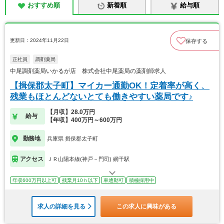
おすすめ順
新着順
給与順
更新日：2024年11月22日
保存する
正社員
調剤薬局
中尾調剤薬局いかるが店 株式会社中尾薬局の薬剤師求人
【揖保郡太子町】マイカー通勤OK！定着率が高く、
残業もほとんどないとても働きやすい薬局です♪
【月収】28.0万円
給与
【年収】400万円～600万円
勤務地
兵庫県 揖保郡太子町
アクセス
ＪＲ山陽本線(神戸－門司) 網干駅
年収600万円以上可
残業月10ｈ以下
車通勤可
積極採用中
求人の詳細を見る
この求人に興味がある