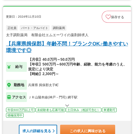
更新日：2024年11月10日
保存する
正社員
パート・アルバイト
調剤薬局
太子調剤薬局 有限会社エムエーワイの薬剤師求人
【兵庫県揖保郡】年齢不問！ブランクOK♪働きやすい
環境です◎
【月収】40.0万円～50.0万円
【年収】500万円～600万円年齢、経験、能力を考慮のうえ、
給与
規定により決定
【時給】2,300円～
勤務地
兵庫県 揖保郡太子町
アクセス
ＪＲ山陽本線(神戸－門司) 網干駅
年収600万円以上可
未経験者も応募可能
土日休み（相談可含む）
車通勤可
積極採用中
求人の詳細を見る
この求人に興味がある