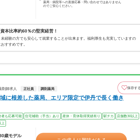
薬局・病院等への直接応募・問い合わせではありません
のでご安心ください。
資本比率約60％の堅実経営！
、未経験の方でも安心して就業することが出来ます。福利厚生も充実していますの
におすすめです。
保存す
薬剤師求人
正社員
調剤薬局
域に根差した薬局、エリア限定で伊丹で長く働き
験者も応募可能
住宅補助（手当）あり
産休・育休取得実績有り
駅チカ
店舗数30以上
以上
～30歳モデル