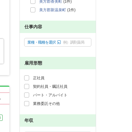
美方郡香美町
(1件)
美方郡新温泉町
(1件)
仕事内容
業種・職種を選択
例）調剤薬局
雇用形態
正社員
契約社員・嘱託社員
パート・アルバイト
る
業務委託その他
り
年収