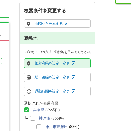
検索条件を変更する
地図から検索する
る
勤務地
いずれか１つの方法で勤務地を選んでください。
可
都道府県を設定・変更
駅・路線を設定・変更
通勤時間を設定・変更
選択された都道府県
兵庫県
(2556件)
神戸市
(766件)
神戸市東灘区
(88件)