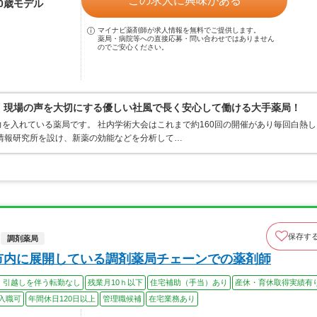
この求人に興味がある
30歳モデル
マイナビ薬剤師が求人情報を無料でご提供します。
薬局・病院等への直接応募・問い合わせではありません
のでご安心ください。
0％、現場の声を大切にする優しい社風で長く安心して働ける大手薬局！
を入れている薬局です。 社内学術大会はこれまで約160回の開催があり毎回白熱し
情報研究所を設け、新薬の効能などを分析して…
保存す
調剤薬局
市内に展開している調剤薬局チェーンでの薬剤師
、引越しを伴う転勤なし
残業月10ｈ以下
住宅補助（手当）あり
産休・育休取得実績有
入職可
年間休日120日以上
管理職候補
在宅業務あり