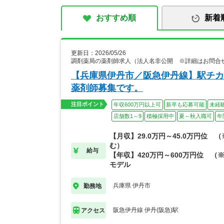
おすすめ順
新着
更新日：2026/05/26
調剤薬局の薬剤師求人（法人名非公開 ※詳細はお問合
【兵庫県伊丹市／阪急伊丹線】駅チカ
薬剤師募集です。
注目ポイント
年収600万円以上可
新卒も応募可能
未経
店舗数1～9
積極採用中
夏～秋入職可
年
【月収】29.0万円～45.0万円位 
む）
給与
【年収】420万円～600万円位 （
モデル
兵庫県 伊丹市
勤務地
阪急伊丹線 伊丹(阪急)駅
アクセス