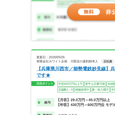
更新日：2026/05/26
有限会社ホワイト企画 川西店の薬剤師求人
正社員
【兵庫県川西市／能勢電鉄妙見線】兵
です★
注目ポイント
年収600万円以上可
新卒も応募可能
未経
店舗数1～9
積極採用中
夏～秋入職可
年
【月収】29.0万円～45.0万円以上
給与
【年収】430万円～600万円位 モデ