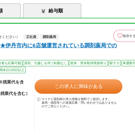
順
給与順
保存す
せください）
正社員
調剤薬局
★伊丹市内に6店舗運営されている調剤薬局での
験者も応募可能
原則、引越しを伴う転勤なし
産休・育休取得実績有り
駅チカ
車通勤
間休日120日以上
（※残業代を含
この求人に興味がある
※残業代を含む）
マイナビ薬剤師が求人情報を無料でご提供します。
薬局・病院等への直接応募・問い合わせではありません
のでご安心ください。