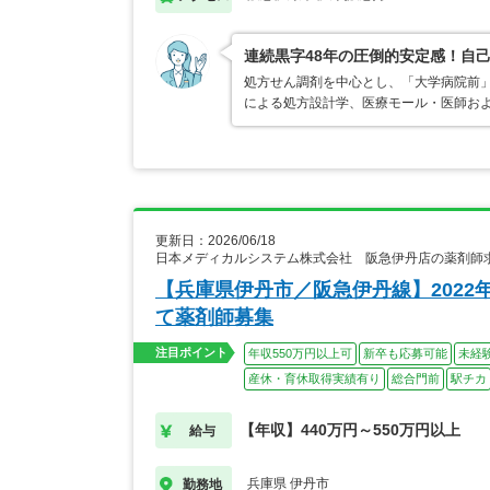
連続黒字48年の圧倒的安定感！自己
処方せん調剤を中心とし、「大学病院前
による処方設計学、医療モール・医師お
更新日：2026/06/18
日本メディカルシステム株式会社 阪急伊丹店の薬剤師
【兵庫県伊丹市／阪急伊丹線】2022
て薬剤師募集
注目ポイント
年収550万円以上可
新卒も応募可能
未経
産休・育休取得実績有り
総合門前
駅チカ
【年収】440万円～550万円以上
給与
兵庫県 伊丹市
勤務地