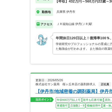
【年収】432万円～560万円22歳～
兵庫県 伊丹市
勤務地
ＪＲ福知山線 伊丹(ＪＲ)駅
アクセス
年間休日120日以上！復帰率10
学術研究やプロフェッショナルの育成に力
た勉強会が行われます。 また独自の医薬
更新日：2026/05/26
株式会社サン薬局 桜ヶ丘本店の薬剤師求人
正社員
【伊丹市/地域密着の調剤薬局】伊丹
注目ポイント
年収600万円以上可
新卒も応募可能
原則
車通勤可
店舗数1～9
積極採用中
夏～秋