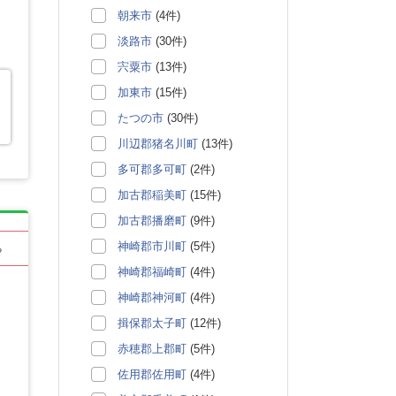
朝来市
(4件)
淡路市
(30件)
宍粟市
(13件)
加東市
(15件)
たつの市
(30件)
川辺郡猪名川町
(13件)
多可郡多可町
(2件)
加古郡稲美町
(15件)
加古郡播磨町
(9件)
神崎郡市川町
(5件)
る
神崎郡福崎町
(4件)
神崎郡神河町
(4件)
揖保郡太子町
(12件)
赤穂郡上郡町
(5件)
佐用郡佐用町
(4件)