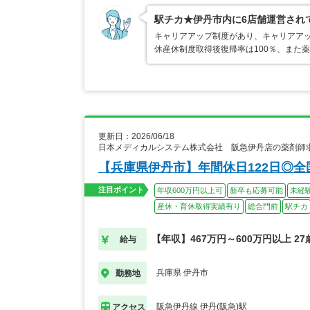
駅チカ★伊丹市内に6店舗運営され
キャリアアップ制度があり、キャリアア
休産休制度取得後復帰率は100％、また
更新日：2026/06/18
日本メディカルシステム株式会社 阪急伊丹店の薬剤師
【兵庫県伊丹市】年間休日122日◎全
注目ポイント
年収600万円以上可
新卒も応募可能
未経
産休・育休取得実績有り
総合門前
駅チカ
【年収】467万円～600万円以上 2
給与
兵庫県 伊丹市
勤務地
阪急伊丹線 伊丹(阪急)駅
アクセス