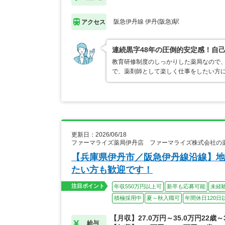
阪急伊丹線 伊丹(阪急)駅
アクセス
連続黒字48年の圧倒的安定感！自己
教育研修制度のしっかりした薬局なので
で、薬剤師として楽しく仕事をしたい方
更新日：2026/06/18
ファーマライズ薬局伊丹店 ファーマライズ株式会社の
【兵庫県伊丹市／阪急伊丹線沿線】地
たい方も歓迎です！
注目ポイント
年収550万円以上可
新卒も応募可能
未経
積極採用中
夏～秋入職可
年間休日120日
【月収】27.0万円～35.0万円22歳
給与