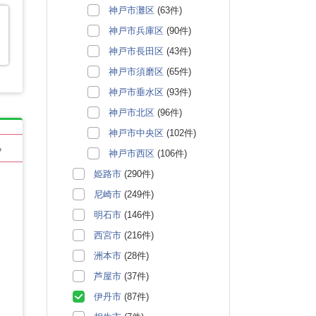
神戸市灘区
(63件)
神戸市兵庫区
(90件)
神戸市長田区
(43件)
神戸市須磨区
(65件)
神戸市垂水区
(93件)
神戸市北区
(96件)
神戸市中央区
(102件)
る
神戸市西区
(106件)
姫路市
(290件)
尼崎市
(249件)
明石市
(146件)
西宮市
(216件)
洲本市
(28件)
芦屋市
(37件)
伊丹市
(87件)