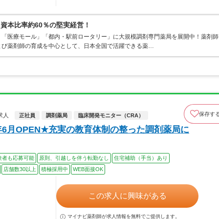
資本比率約60％の堅実経営！
」「医療モール」「都内・駅前ロータリー」に大規模調剤専門薬局を展開中！薬剤師
よび薬剤師の育成を中心として、日本全国で活躍できる薬…
保存す
求人
正社員
調剤薬局
臨床開発モニター（CRA）
年6月OPEN★充実の教育体制の整った調剤薬局に
験者も応募可能
原則、引越しを伴う転勤なし
住宅補助（手当）あり
店舗数30以上
積極採用中
WEB面接OK
この求人に興味がある
マイナビ薬剤師が求人情報を無料でご提供します。