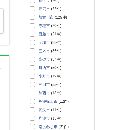
相生市
(7件)
豊岡市
(22件)
加古川市
(129件)
赤穂市
(20件)
西脇市
(21件)
宝塚市
(88件)
三木市
(35件)
高砂市
(37件)
川西市
(59件)
る
小野市
(19件)
三田市
(55件)
加西市
(18件)
丹波篠山市
(12件)
養父市
(11件)
丹波市
(15件)
南あわじ市
(21件)