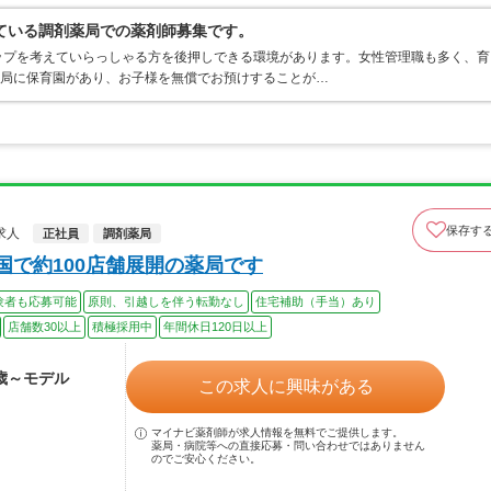
ている調剤薬局での薬剤師募集です。
ップを考えていらっしゃる方を後押しできる環境があります。女性管理職も多く、育
薬局に保育園があり、お子様を無償でお預けすることが…
保存す
求人
正社員
調剤薬局
国で約100店舗展開の薬局です
験者も応募可能
原則、引越しを伴う転勤なし
住宅補助（手当）あり
店舗数30以上
積極採用中
年間休日120日以上
7歳～モデル
この求人に興味がある
マイナビ薬剤師が求人情報を無料でご提供します。
薬局・病院等への直接応募・問い合わせではありません
のでご安心ください。