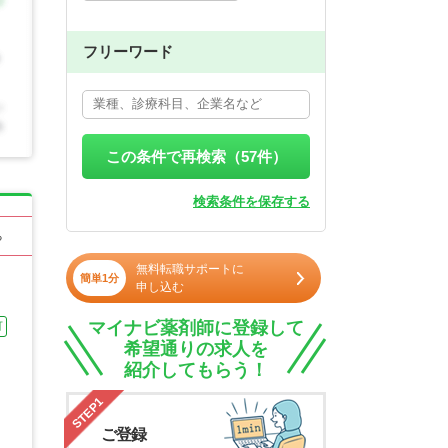
フリーワード
この条件で再検索（
57
件）
検索条件を保存する
る
無料転職サポートに
簡単1分
申し込む
マイナビ薬剤師に登録して
可
希望通りの求人を
紹介してもらう！
STEP1
ご登録