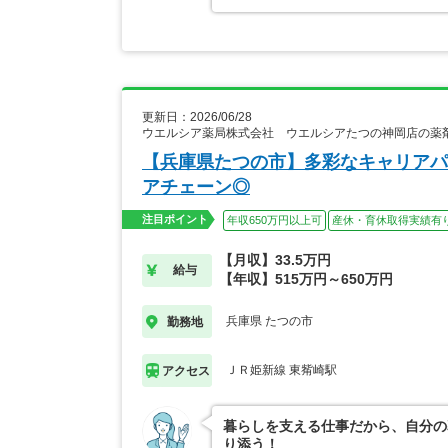
更新日：2026/06/28
ウエルシア薬局株式会社 ウエルシアたつの神岡店の薬
【兵庫県たつの市】多彩なキャリアパ
アチェーン◎
注目ポイント
年収650万円以上可
産休・育休取得実績有
【月収】33.5万円
給与
【年収】515万円～650万円
兵庫県 たつの市
勤務地
ＪＲ姫新線 東觜崎駅
アクセス
暮らしを支える仕事だから、自分の
り添う！