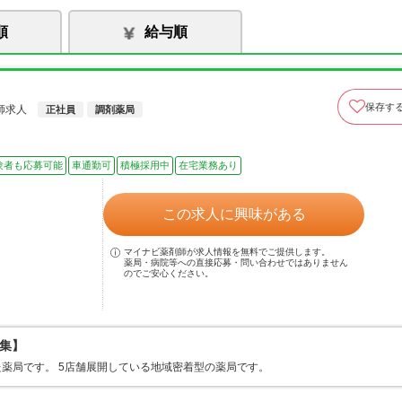
順
給与順
保存す
師求人
正社員
調剤薬局
験者も応募可能
車通勤可
積極採用中
在宅業務あり
この求人に興味がある
マイナビ薬剤師が求人情報を無料でご提供します。
薬局・病院等への直接応募・問い合わせではありません
のでご安心ください。
集】
た薬局です。 5店舗展開している地域密着型の薬局です。