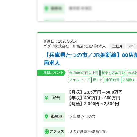
更新日：2026/05/14
ゴダイ株式会社 新宮店の薬剤師求人
正社員
パー
【兵庫県たつの市／JR姫新線】80
局求人
注目ポイント
年収650万円以上可
新卒も応募可能
未経
スキルアップ
駅チカ
車通勤可
店舗数1～
【月収】28.5万円～50.0万円
【年収】400万円～650万円
給与
【時給】2,000円～2,300円
兵庫県 たつの市
勤務地
ＪＲ姫新線 播磨新宮駅
アクセス