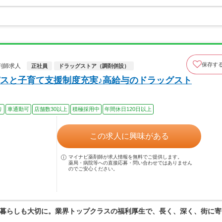
保存す
剤師求人
正社員
ドラッグストア（調剤併設）
スと子育て支援制度充実♪高給与のドラッグスト
り
車通勤可
店舗数30以上
積極採用中
年間休日120日以上
この求人に興味がある
マイナビ薬剤師が求人情報を無料でご提供します。
薬局・病院等への直接応募・問い合わせではありません
のでご安心ください。
暮らしも大切に。業界トップクラスの福利厚生で、長く、深く、街に寄