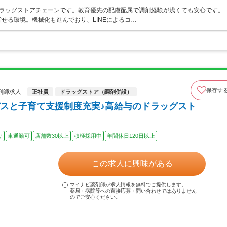
うドラッグストアチェーンです。教育優先の配慮配属で調剤経験が浅くても安心です。
せる環境。機械化も進んでおり、LINEによるコ…
保存す
剤師求人
正社員
ドラッグストア（調剤併設）
スと子育て支援制度充実♪高給与のドラッグスト
り
車通勤可
店舗数30以上
積極採用中
年間休日120日以上
この求人に興味がある
マイナビ薬剤師が求人情報を無料でご提供します。
薬局・病院等への直接応募・問い合わせではありません
のでご安心ください。