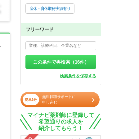
産休・育休取得実績有り
フリーワード
る
この条件で再検索（
16
件）
検索条件を保存する
無料転職サポートに
簡単1分
申し込む
マイナビ薬剤師に登録して
希望通りの求人を
紹介してもらう！