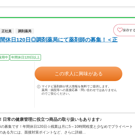
保存す
正社員
調剤薬局
間休日120日◎調剤薬局にて薬剤師の募集！＜正
採用中
年間休日120日以上
この求人に興味がある
マイナビ薬剤師が求人情報を無料でご提供します。
薬局・病院等への直接応募・問い合わせではありません
のでご安心ください。
め！日常の健康管理に役立つ商品の取り扱いもあります♪
の募集です！年間休日120日☆残業は月に5～10時間程度と少なめでプライベート
味のある方には、面接対策ポイントなど、さらに詳細…