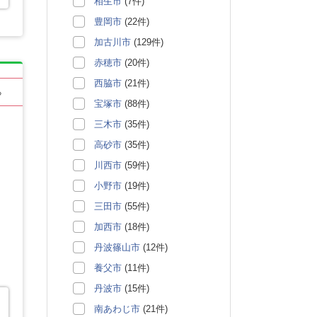
相生市
(7件)
豊岡市
(22件)
加古川市
(129件)
赤穂市
(20件)
西脇市
(21件)
る
宝塚市
(88件)
三木市
(35件)
高砂市
(35件)
川西市
(59件)
小野市
(19件)
三田市
(55件)
加西市
(18件)
丹波篠山市
(12件)
養父市
(11件)
丹波市
(15件)
南あわじ市
(21件)