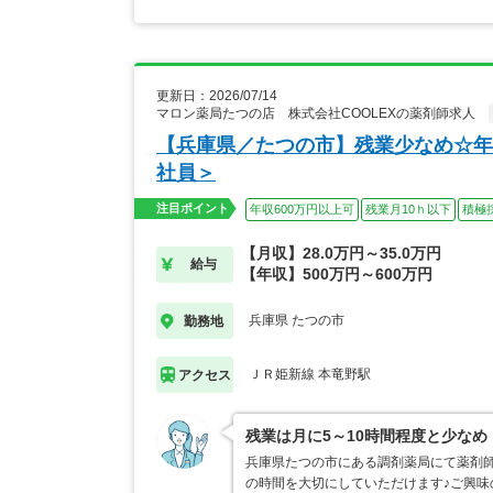
更新日：2026/07/14
マロン薬局たつの店 株式会社COOLEXの薬剤師求人
【兵庫県／たつの市】残業少なめ☆年
社員＞
注目ポイント
年収600万円以上可
残業月10ｈ以下
積極
【月収】28.0万円～35.0万円
給与
【年収】500万円～600万円
兵庫県 たつの市
勤務地
ＪＲ姫新線 本竜野駅
アクセス
残業は月に5～10時間程度と少な
兵庫県たつの市にある調剤薬局にて薬剤師
の時間を大切にしていただけます♪ご興