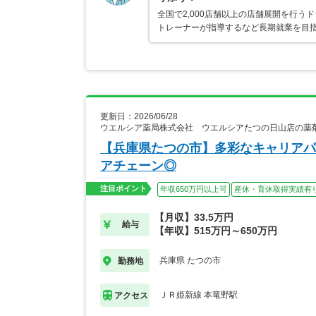
全国で2,000店舗以上の店舗展開を行
トレーナーが指導するなど長期就業を目指
更新日：2026/06/28
ウエルシア薬局株式会社 ウエルシアたつの日山店の薬
【兵庫県たつの市】多彩なキャリアパ
アチェーン◎
注目ポイント
年収650万円以上可
産休・育休取得実績有
【月収】33.5万円
給与
【年収】515万円～650万円
兵庫県 たつの市
勤務地
ＪＲ姫新線 本竜野駅
アクセス