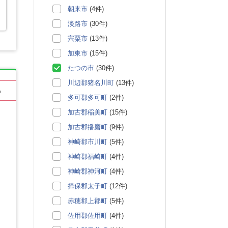
朝来市
(4件)
淡路市
(30件)
宍粟市
(13件)
加東市
(15件)
たつの市
(30件)
川辺郡猪名川町
(13件)
る
多可郡多可町
(2件)
加古郡稲美町
(15件)
加古郡播磨町
(9件)
神崎郡市川町
(5件)
神崎郡福崎町
(4件)
神崎郡神河町
(4件)
揖保郡太子町
(12件)
赤穂郡上郡町
(5件)
佐用郡佐用町
(4件)