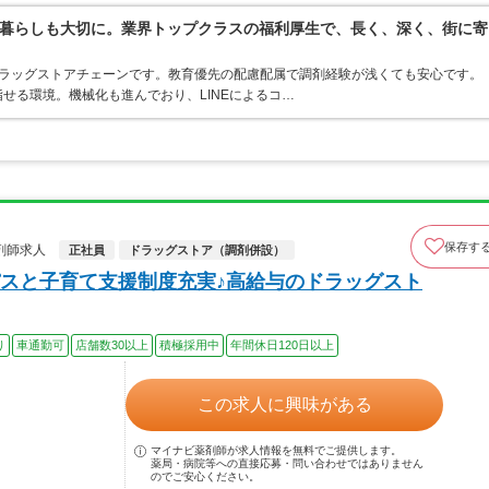
暮らしも大切に。業界トップクラスの福利厚生で、長く、深く、街に寄
うドラッグストアチェーンです。教育優先の配慮配属で調剤経験が浅くても安心です。
せる環境。機械化も進んでおり、LINEによるコ…
保存す
剤師求人
正社員
ドラッグストア（調剤併設）
スと子育て支援制度充実♪高給与のドラッグスト
り
車通勤可
店舗数30以上
積極採用中
年間休日120日以上
この求人に興味がある
マイナビ薬剤師が求人情報を無料でご提供します。
薬局・病院等への直接応募・問い合わせではありません
のでご安心ください。