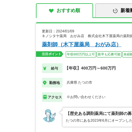
おすすめ順
新着
更新日：2024/01/09
キノシタヤ薬局 おがみ店 株式会社木下屋薬局の薬剤
薬剤師（木下屋薬局 おがみ店）
注目ポイント
年収600万円以上可
新卒も応募可能
未経
【年収】400万円～600万円
給与
兵庫県 たつの市
勤務地
※お問い合わせください
アクセス
【歴史ある調剤薬局にて薬剤師の募
たつの市にある2023年6月にオープンし