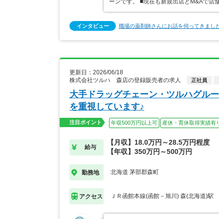
ーンです。 ■現在も新規出店とM&Aで
インタビュー
職場の薬剤師さんにお話を伺ってきまし
更新日：2026/06/18
株式会社ツルハ 森店の登録販売者の求人
正社員
大手ドラッグチェーン・ツルハグルー
を重視しています♪
注目ポイント
年収500万円以上可
産休・育休取得実績有
【月収】18.0万円～28.5万円程度
給与
【年収】350万円～500万円
北海道 茅部郡森町
勤務地
ＪＲ函館本線(函館－旭川) 森(北海道)駅
アクセス