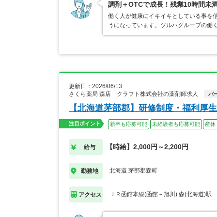
調剤＋OTCで成長！残業10時間未
働く人が健康にイキイキとしている事を
うになっています。ツルハグループの働
更新日：2026/06/13
さくら薬局 森店 クラフト株式会社の薬剤師求人
パ
【北海道茅部郡】研修制度・福利厚生
注目ポイント
新卒も応募可能
未経験者も応募可能
産休
【時給】2,000円～2,200円
給与
北海道 茅部郡森町
勤務地
ＪＲ函館本線(函館－旭川) 森(北海道)駅
アクセス