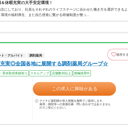
満＆休暇充実の大手安定環境！
信念にしており、社員もそれぞれのライフステージに合わせた働き方を選択できるよ
く環境や福利厚生、また自己啓発に繋がる研修制度が整っ…
保存す
ート・アルバイト
調剤薬局
充実◎全国各地に展開する調剤薬局グループ☆
・育休取得実績有り
スキルアップ
店舗数30以上
積極採用中
この求人に興味がある
マイナビ薬剤師が求人情報を無料でご提供します。
薬局・病院等への直接応募・問い合わせではありません
のでご安心ください。