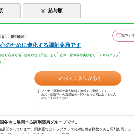
順
給与順
保存す
社員
調剤薬局
心のために進化する調剤薬局です
験者も応募可能
住宅補助（手当）あり
産休・育休取得実績有り
スキルアップ
以上
この求人に興味がある
マイナビ薬剤師が求人情報を無料でご提供します。
薬局・病院等への直接応募・問い合わせではありません
のでご安心ください。
国各地に展開する調剤薬局グループです。
店舗展開をしています。関東圏ではトップクラスの対応患者様数を誇る調剤薬局チェ