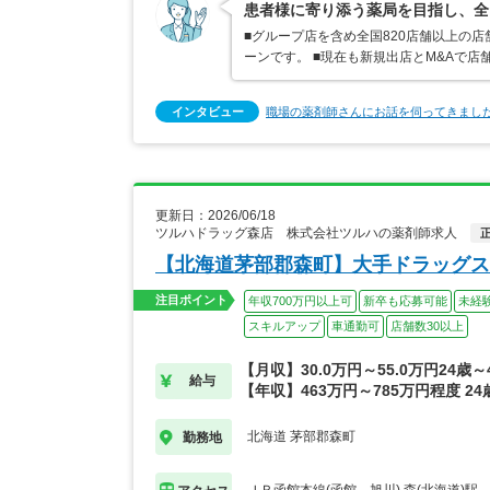
患者様に寄り添う薬局を目指し、全
■グループ店を含め全国820店舗以上の
ーンです。 ■現在も新規出店とM&Aで
インタビュー
職場の薬剤師さんにお話を伺ってきまし
更新日：2026/06/18
ツルハドラッグ森店 株式会社ツルハの薬剤師求人
【北海道茅部郡森町】大手ドラッグス
注目ポイント
年収700万円以上可
新卒も応募可能
未経
スキルアップ
車通勤可
店舗数30以上
【月収】30.0万円～55.0万円24歳
給与
【年収】463万円～785万円程度 2
北海道 茅部郡森町
勤務地