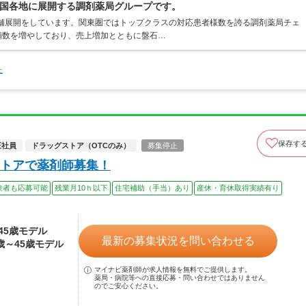
国各地に展開する調剤薬局グループです。
店舗展開をしています。関東圏ではトップクラスの対応患者様数を誇る調剤薬局チェ
店舗数を増やしており、売上増加とともに盤石…
た
保存す
正社員
ドラッグストア（OTCのみ）
募集停止
トアで薬剤師募集！
験者も応募可能
残業月10ｈ以下
住宅補助（手当）あり
産休・育休取得実績有り
～45歳モデル
最新の募集状況を問い合わせる
4歳～45歳モデル
マイナビ薬剤師が求人情報を無料でご提供します。
薬局・病院等への直接応募・問い合わせではありません
のでご安心ください。