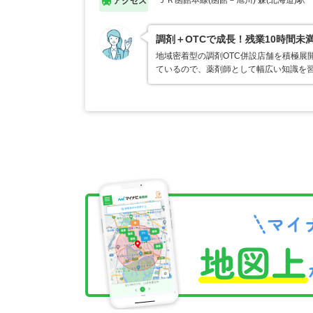
ＪＲ函館本線(函館－旭川) 森(北海道)駅
アクセス
調剤＋OTCで成長！残業10時間未
地域密着型の調剤OTC併設店舗を積極展
ているので、薬剤師として幅広い知識を