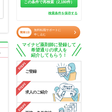
この条件で再検索（
2,180
件）
検索条件を保存する
無料転職サポートに
簡単1分
申し込む
マイナビ薬剤師に登録して
希望通りの求人を
る
紹介してもらう！
STEP1
ご登録
STEP2
求人のご紹介
STEP3