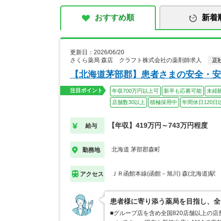
おすすめ順
新着
更新日：2026/06/20
さくら薬局 森店 クラフト株式会社の薬剤師求人
正
【北海道茅部郡】患者さまの安全・安
注目ポイント
年収700万円以上可
新卒も応募可能
未経
店舗数30以上
積極採用中
年間休日120日
【年収】419万円～743万円程度
給与
北海道 茅部郡森町
勤務地
ＪＲ函館本線(函館－旭川) 森(北海道)駅
アクセス
患者様に寄り添う薬局を目指し、全
■グループ店を含め全国820店舗以上の