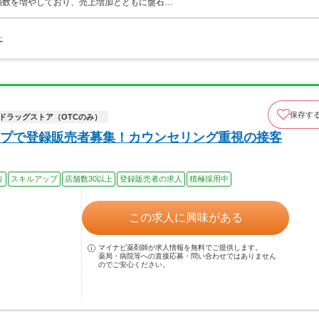
店舗数を増やしており、売上増加とともに盤石…
た
保存す
ドラッグストア（OTCのみ）
プで登録販売者募集！カウンセリング重視の接客
り
スキルアップ
店舗数30以上
登録販売者の求人
積極採用中
この求人に興味がある
マイナビ薬剤師が求人情報を無料でご提供します。
薬局・病院等への直接応募・問い合わせではありません
のでご安心ください。