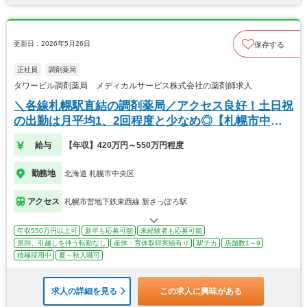
更新日：2026年5月26日
保存する
正社員
調剤薬局
タワービル調剤薬局 メディカルサービス株式会社の薬剤師求人
＼各線札幌駅直結の調剤薬局／アクセス良好！土日祝
の出勤は月平均1、2回程度と少なめ◎【札幌市中央
区】
給与
【年収】420万円～550万円程度
勤務地
北海道 札幌市中央区
アクセス
札幌市営地下鉄東西線 新さっぽろ駅
年収550万円以上可
新卒も応募可能
未経験者も応募可能
原則、引越しを伴う転勤なし
産休・育休取得実績有り
駅チカ
店舗数1～9
積極採用中
夏～秋入職可
求人の詳細を見る
この求人に興味がある