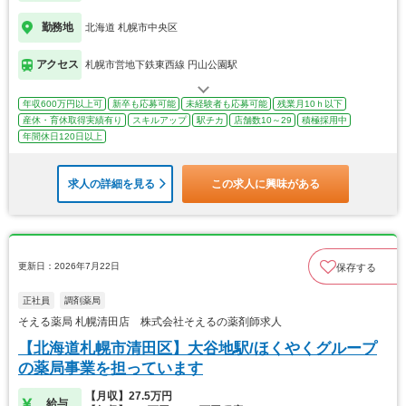
勤務地
北海道 札幌市中央区
アクセス
札幌市営地下鉄東西線 円山公園駅
年収600万円以上可
新卒も応募可能
未経験者も応募可能
残業月10ｈ以下
産休・育休取得実績有り
スキルアップ
駅チカ
店舗数10～29
積極採用中
年間休日120日以上
求人の詳細を見る
この求人に興味がある
更新日：2026年7月22日
保存する
正社員
調剤薬局
そえる薬局 札幌清田店 株式会社そえるの薬剤師求人
【北海道札幌市清田区】大谷地駅/ほくやくグループ
の薬局事業を担っています
【月収】27.5万円
給与