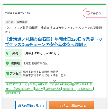
更新日：2026年7月4日
保存する
正社員
調剤薬局
パシフィック薬局 南郷店 株式会社ココカラファインヘルスケアの薬剤師
求人
【北海道／札幌市白石区】年間休日120日☆業界トッ
プクラスDgsチェーンの安心母体◎＜調剤＞
給与
【年収】430万円～560万円
勤務地
北海道 札幌市白石区
札幌市営地下鉄東西線 大通駅
アクセス
札幌市営地下鉄南北線 大通駅…ほか
年収550万円以上可
新卒も応募可能
未経験者も応募可能
残業月10ｈ以下
産休・育休取得実績有り
駅チカ
店舗数30以上
積極採用中
在宅業務あり
WEB面接OK
求人の詳細を見る
この求人に興味がある