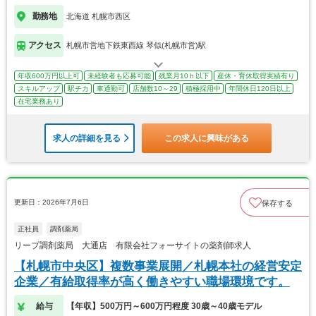
勤務地
北海道 札幌市西区
アクセス
札幌市営地下鉄東西線 琴似(札幌市営)駅
年収600万円以上可
未経験者も応募可能
残業月10ｈ以下
産休・育休取得実績有り
スキルアップ
駅チカ
車通勤可
店舗数10～29
積極採用中
年間休日120日以上
在宅業務あり
求人の詳細を見る
この求人に興味がある
更新日：2026年7月6日
保存する
正社員
調剤薬局
リープ調剤薬局 大通店 有限会社フォーサイトの薬剤師求人
【札幌市中央区】複数事業展開／札幌本社の経営安定
企業／有給取得率が高く働きやすい職場環境です。
給与
【年収】500万円～600万円程度 30歳～40歳モデル