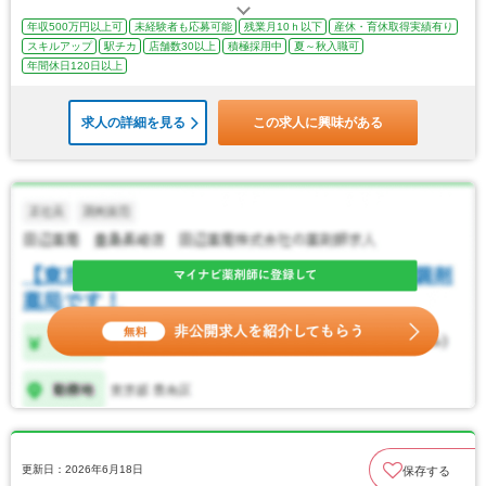
年収500万円以上可
未経験者も応募可能
残業月10ｈ以下
産休・育休取得実績有り
スキルアップ
駅チカ
店舗数30以上
積極採用中
夏～秋入職可
年間休日120日以上
求人の詳細を見る
この求人に興味がある
更新日：2026年6月18日
保存する