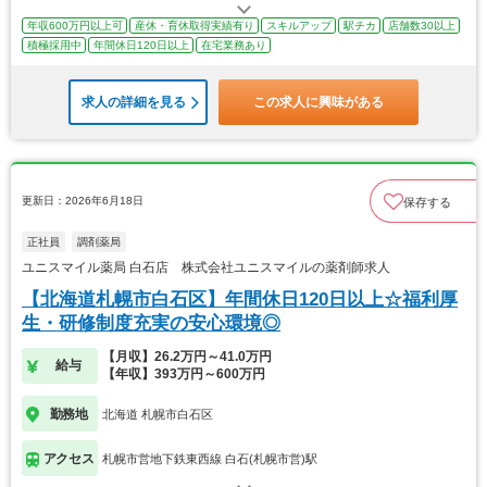
年収600万円以上可
産休・育休取得実績有り
スキルアップ
駅チカ
店舗数30以上
積極採用中
年間休日120日以上
在宅業務あり
求人の詳細を見る
この求人に興味がある
更新日：2026年6月18日
保存する
正社員
調剤薬局
ユニスマイル薬局 白石店 株式会社ユニスマイルの薬剤師求人
【北海道札幌市白石区】年間休日120日以上☆福利厚
生・研修制度充実の安心環境◎
【月収】26.2万円～41.0万円
給与
【年収】393万円～600万円
勤務地
北海道 札幌市白石区
アクセス
札幌市営地下鉄東西線 白石(札幌市営)駅