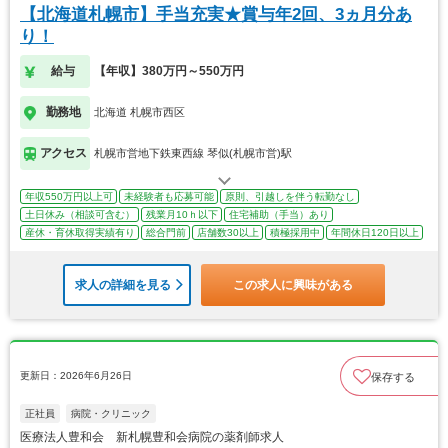
【北海道札幌市】手当充実★賞与年2回、3ヵ月分あ
り！
給与
【年収】380万円～550万円
勤務地
北海道 札幌市西区
アクセス
札幌市営地下鉄東西線 琴似(札幌市営)駅
年収550万円以上可
未経験者も応募可能
原則、引越しを伴う転勤なし
土日休み（相談可含む）
残業月10ｈ以下
住宅補助（手当）あり
産休・育休取得実績有り
総合門前
店舗数30以上
積極採用中
年間休日120日以上
求人の詳細を見る
この求人に興味がある
更新日：2026年6月26日
保存する
正社員
病院・クリニック
医療法人豊和会 新札幌豊和会病院の薬剤師求人