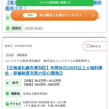
更新日：2026年6月18日
保存する
正社員
調剤薬局
ユニスマイル薬局 新札幌店 株式会社ユニスマイルの薬剤師求人
【北海道札幌市厚別区】年間休日120日以上☆福利厚
生・研修制度充実の安心環境◎
【月収】26.2万円～41.0万円
給与
【年収】393万円～600万円
勤務地
北海道 札幌市厚別区
札幌市営地下鉄東西線 新さっぽろ駅
アクセス
ＪＲ千歳線(苫小牧－札幌) 新札幌駅