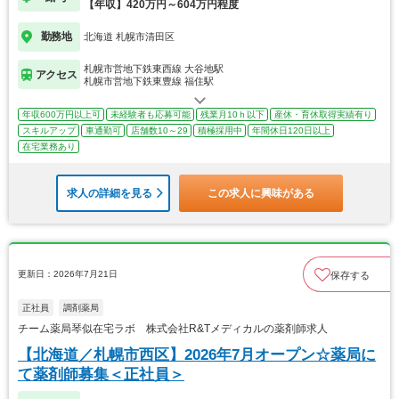
【年収】420万円～604万円程度
勤務地
北海道 札幌市清田区
札幌市営地下鉄東西線 大谷地駅
アクセス
札幌市営地下鉄東豊線 福住駅
年収600万円以上可
未経験者も応募可能
残業月10ｈ以下
産休・育休取得実績有り
スキルアップ
車通勤可
店舗数10～29
積極採用中
年間休日120日以上
在宅業務あり
求人の詳細を見る
この求人に興味がある
更新日：2026年7月21日
保存する
正社員
調剤薬局
チーム薬局琴似在宅ラボ 株式会社R&Tメディカルの薬剤師求人
【北海道／札幌市西区】2026年7月オープン☆薬局に
て薬剤師募集＜正社員＞