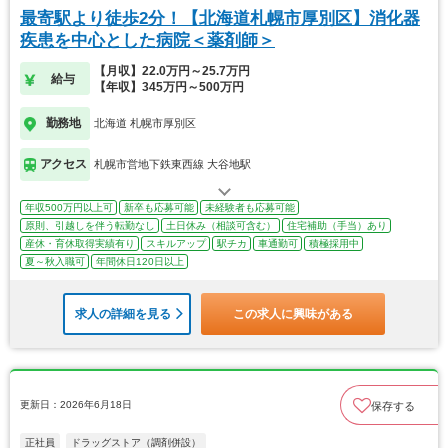
最寄駅より徒歩2分！【北海道札幌市厚別区】消化器
疾患を中心とした病院＜薬剤師＞
【月収】22.0万円～25.7万円
給与
【年収】345万円～500万円
勤務地
北海道 札幌市厚別区
アクセス
札幌市営地下鉄東西線 大谷地駅
年収500万円以上可
新卒も応募可能
未経験者も応募可能
原則、引越しを伴う転勤なし
土日休み（相談可含む）
住宅補助（手当）あり
産休・育休取得実績有り
スキルアップ
駅チカ
車通勤可
積極採用中
夏～秋入職可
年間休日120日以上
求人の詳細を見る
この求人に興味がある
更新日：2026年6月18日
保存する
正社員
ドラッグストア（調剤併設）