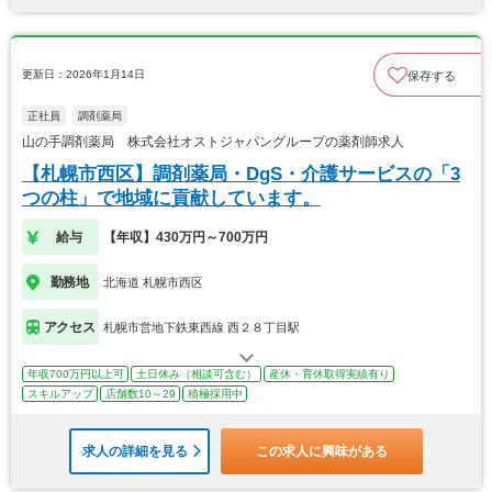
更新日：2026年1月14日
保存する
正社員
調剤薬局
山の手調剤薬局 株式会社オストジャパングループの薬剤師求人
【札幌市西区】調剤薬局・DgS・介護サービスの「3
つの柱」で地域に貢献しています。
給与
【年収】430万円～700万円
勤務地
北海道 札幌市西区
アクセス
札幌市営地下鉄東西線 西２８丁目駅
年収700万円以上可
土日休み（相談可含む）
産休・育休取得実績有り
スキルアップ
店舗数10～29
積極採用中
求人の詳細を見る
この求人に興味がある