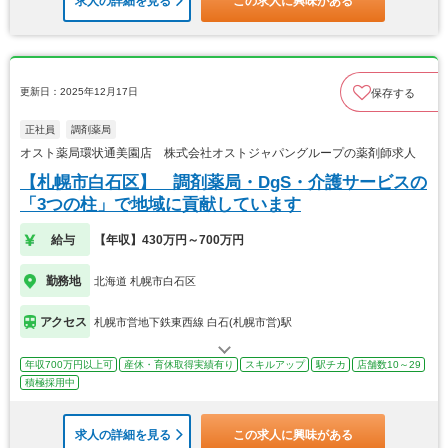
求人の詳細を見る
この求人に興味がある
更新日：2025年12月17日
保存する
正社員
調剤薬局
オスト薬局環状通美園店 株式会社オストジャパングループの薬剤師求人
【札幌市白石区】 調剤薬局・DgS・介護サービスの
「3つの柱」で地域に貢献しています
給与
【年収】430万円～700万円
勤務地
北海道 札幌市白石区
アクセス
札幌市営地下鉄東西線 白石(札幌市営)駅
年収700万円以上可
産休・育休取得実績有り
スキルアップ
駅チカ
店舗数10～29
積極採用中
求人の詳細を見る
この求人に興味がある