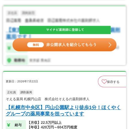
更新日：2026年7月22日
保存する
正社員
調剤薬局
そえる薬局 札幌円山店 株式会社そえるの薬剤師求人
【札幌市中央区】円山公園駅より徒歩1分！ほくやく
グループの薬局事業を担っています
【月収】22.5万円以上
給与
【年収】420万円～604万円程度