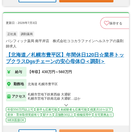
更新日：2026年7月3日
保存する
正社員
調剤薬局
パシフィック薬局 南平岸店 株式会社ココカラファインヘルスケアの薬剤
師求人
【北海道／札幌市豊平区】年間休日120日☆業界トッ
プクラスDgsチェーンの安心母体◎＜調剤＞
給与
【年収】430万円～560万円
勤務地
北海道 札幌市豊平区
札幌市営地下鉄東西線 大通駅
アクセス
札幌市営地下鉄南北線 大通駅…ほか
年収550万円以上可
新卒も応募可能
未経験者も応募可能
残業月10ｈ以下
産休・育休取得実績有り
駅チカ
店舗数30以上
積極採用中
在宅業務あり
WEB面接OK