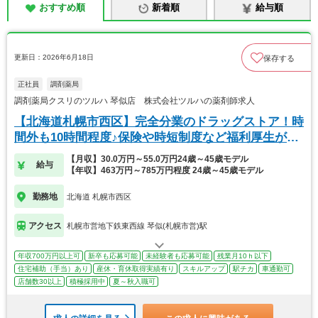
おすすめ順
新着順
給与順
更新日：2026年6月18日
保存する
正社員
調剤薬局
調剤薬局クスリのツルハ 琴似店 株式会社ツルハの薬剤師求人
【北海道札幌市西区】完全分業のドラッグストア！時
間外も10時間程度♪保険や時短制度など福利厚生が充
実
【月収】30.0万円～55.0万円24歳～45歳モデル
給与
【年収】463万円～785万円程度 24歳～45歳モデル
勤務地
北海道 札幌市西区
アクセス
札幌市営地下鉄東西線 琴似(札幌市営)駅
年収700万円以上可
新卒も応募可能
未経験者も応募可能
残業月10ｈ以下
住宅補助（手当）あり
産休・育休取得実績有り
スキルアップ
駅チカ
車通勤可
店舗数30以上
積極採用中
夏～秋入職可