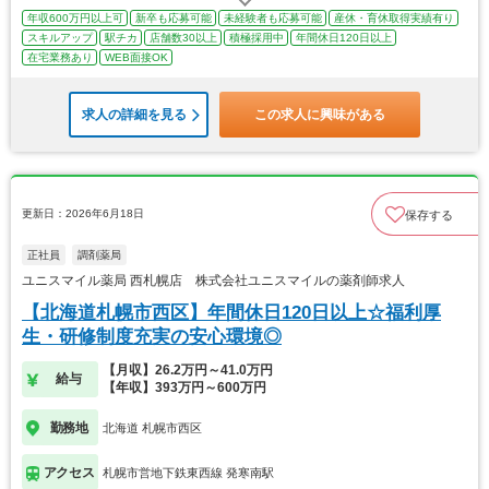
年収600万円以上可
新卒も応募可能
未経験者も応募可能
産休・育休取得実績有り
スキルアップ
駅チカ
店舗数30以上
積極採用中
年間休日120日以上
在宅業務あり
WEB面接OK
求人の詳細を見る
この求人に興味がある
更新日：2026年6月18日
保存する
正社員
調剤薬局
ユニスマイル薬局 西札幌店 株式会社ユニスマイルの薬剤師求人
【北海道札幌市西区】年間休日120日以上☆福利厚
生・研修制度充実の安心環境◎
【月収】26.2万円～41.0万円
給与
【年収】393万円～600万円
勤務地
北海道 札幌市西区
アクセス
札幌市営地下鉄東西線 発寒南駅