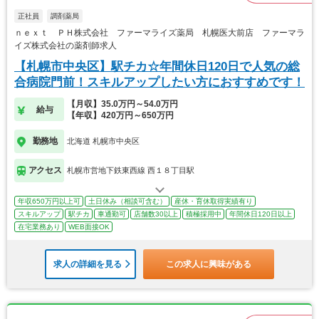
正社員
調剤薬局
ｎｅｘｔ ＰＨ株式会社 ファーマライズ薬局 札幌医大前店 ファーマラ
イズ株式会社の薬剤師求人
【札幌市中央区】駅チカ☆年間休日120日で人気の総
合病院門前！スキルアップしたい方におすすめです！
【月収】35.0万円～54.0万円
給与
【年収】420万円～650万円
勤務地
北海道 札幌市中央区
アクセス
札幌市営地下鉄東西線 西１８丁目駅
年収650万円以上可
土日休み（相談可含む）
産休・育休取得実績有り
スキルアップ
駅チカ
車通勤可
店舗数30以上
積極採用中
年間休日120日以上
在宅業務あり
WEB面接OK
求人の詳細を見る
この求人に興味がある