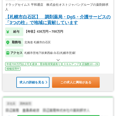
ドラッグセイムス 平和通店 株式会社オストジャパングループの薬剤師求
人
【札幌市白石区】 調剤薬局・DgS・介護サービスの
「3つの柱」で地域に貢献しています
給与
【年収】430万円～700万円
勤務地
北海道 札幌市白石区
アクセス
札幌市営地下鉄東西線 白石(札幌市営)駅
年収700万円以上可
産休・育休取得実績有り
スキルアップ
店舗数10～29
積極採用中
求人の詳細を見る
この求人に興味がある