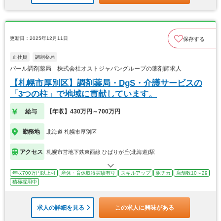
更新日：2025年12月11日
保存する
正社員
調剤薬局
パール調剤薬局 株式会社オストジャパングループの薬剤師求人
【札幌市厚別区】調剤薬局・DgS・介護サービスの
「3つの柱」で地域に貢献しています。
給与
【年収】430万円～700万円
勤務地
北海道 札幌市厚別区
アクセス
札幌市営地下鉄東西線 ひばりが丘(北海道)駅
年収700万円以上可
産休・育休取得実績有り
スキルアップ
駅チカ
店舗数10～29
積極採用中
求人の詳細を見る
この求人に興味がある