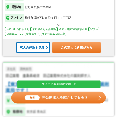
勤務地
北海道 札幌市中央区
アクセス
札幌市営地下鉄東西線 西１１丁目駅
年収600万円以上可
未経験者も応募可能
産休・育休取得実績有り
駅チカ
店舗数10～29
積極採用中
年間休日120日以上
求人の詳細を見る
この求人に興味がある