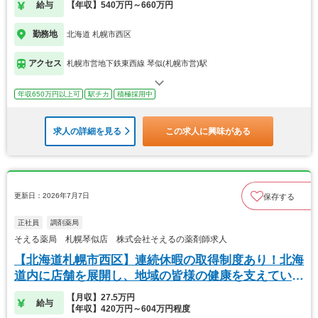
給与
【年収】540万円～660万円
勤務地
北海道 札幌市西区
アクセス
札幌市営地下鉄東西線 琴似(札幌市営)駅
年収650万円以上可
駅チカ
積極採用中
求人の詳細を見る
この求人に興味がある
更新日：2026年7月7日
保存する
正社員
調剤薬局
そえる薬局 札幌琴似店 株式会社そえるの薬剤師求人
【北海道札幌市西区】連続休暇の取得制度あり！北海
道内に店舗を展開し、地域の皆様の健康を支えていま
す
【月収】27.5万円
給与
【年収】420万円～604万円程度