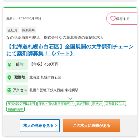
更新日：2026年6月18日
保存する
正社員
調剤薬局
なの花薬局東札幌店 株式会社なの花北海道の薬剤師求人
【北海道札幌市白石区】全国展開の大手調剤チェーン
にて薬剤師募集！《パート》
給与
【年収】450万円
勤務地
北海道 札幌市白石区
アクセス
札幌市営地下鉄東西線 東札幌駅
年収450万円以上可
産休・育休取得実績有り
総合門前
駅チカ
店舗数30以上
積極採用中
求人の詳細を見る
この求人に興味がある