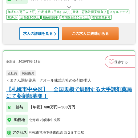
年収600万円以上可
住宅補助（手当）あり
産休・育休取得実績有り
スキルアップ
駅チカ
店舗数30以上
積極採用中
年間休日120日以上
在宅業務あり
求人の詳細を見る
この求人に興味がある
更新日：2026年6月18日
保存する
正社員
調剤薬局
くまさん調剤薬局 クオール株式会社の薬剤師求人
【札幌市中央区】 全国規模で展開する大手調剤薬局
にて薬剤師募集！
給与
【年収】400万円～500万円
勤務地
北海道 札幌市中央区
アクセス
札幌市営地下鉄東西線 西２８丁目駅