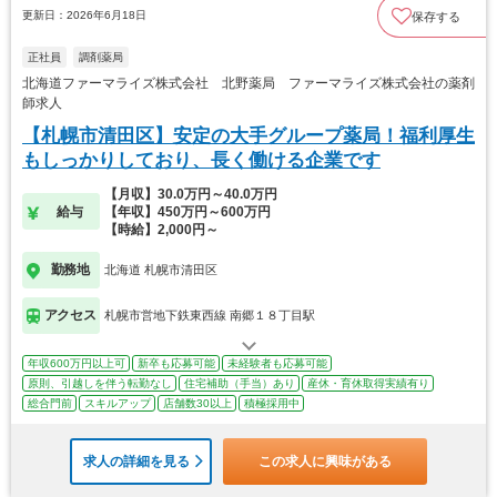
更新日：2026年6月18日
保存する
正社員
調剤薬局
北海道ファーマライズ株式会社 北野薬局 ファーマライズ株式会社の薬剤
師求人
【札幌市清田区】安定の大手グループ薬局！福利厚生
もしっかりしており、長く働ける企業です
【月収】30.0万円～40.0万円
給与
【年収】450万円～600万円
【時給】2,000円～
勤務地
北海道 札幌市清田区
アクセス
札幌市営地下鉄東西線 南郷１８丁目駅
年収600万円以上可
新卒も応募可能
未経験者も応募可能
原則、引越しを伴う転勤なし
住宅補助（手当）あり
産休・育休取得実績有り
総合門前
スキルアップ
店舗数30以上
積極採用中
求人の詳細を見る
この求人に興味がある