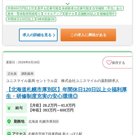
年収600万円以上可
新卒も応募可能
未経験者も応募可能
住宅補助（手当）あり
産休・育休取得実績有り
スキルアップ
駅チカ
店舗数30以上
積極採用中
年間休日120日以上
WEB面接OK
求人の詳細を見る
この求人に興味がある
更新日：2026年6月18日
保存する
正社員
調剤薬局
ユニスマイル薬局 セントラル店 株式会社ユニスマイルの薬剤師求人
【北海道札幌市厚別区】年間休日120日以上☆福利厚
生・研修制度充実の安心環境◎
【月収】26.2万円～41.0万円
給与
【年収】393万円～600万円
勤務地
北海道 札幌市厚別区
アクセス
札幌市営地下鉄東西線 新さっぽろ駅