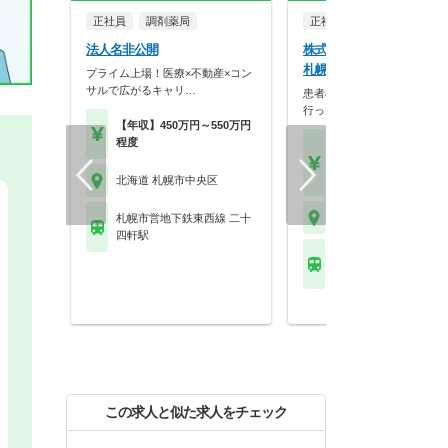
正社員
調剤薬局
正社員
調剤薬局
法人名非公開
株式会社そえる そえる薬
札幌円山店
プライム上場！医療×不動産×コン
サルで広がるキャリ…
患者様の視点に立った薬局作
行っています。
【年収】450万円～550万円
程度
【月収】22.5万円以上
【年収】420万円～60
程度
北海道 札幌市中央区
北海道 札幌市中央区
札幌市営地下鉄東西線 二十
四軒駅
札幌市営地下鉄東西線 
公園駅
この求人と似た求人をチェック