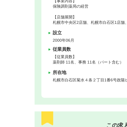
【事業内容】
保険調剤薬局の経営
【店舗展開】
札幌市中央区2店舗、札幌市白石区1店舗
設立
2000年06月
従業員数
【従業員数】
薬剤師 11名、事務 11名（パート含む）
所在地
札幌市白石区
菊水４条２丁目1番6号政陽
この求