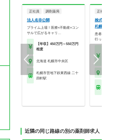
正社員
調剤薬局
正社員
調剤薬局
法人名非公開
株式会社そえる そえる薬
札幌円山店
プライム上場！医療×不動産×コン
サルで広がるキャリ…
患者様の視点に立った薬局作
行っています。
【年収】450万円～550万円
程度
【月収】22.5万円以上
【年収】420万円～60
程度
北海道 札幌市中央区
北海道 札幌市中央区
札幌市営地下鉄東西線 二十
四軒駅
札幌市営地下鉄東西線 
公園駅
近隣の同じ路線の別の薬剤師求人