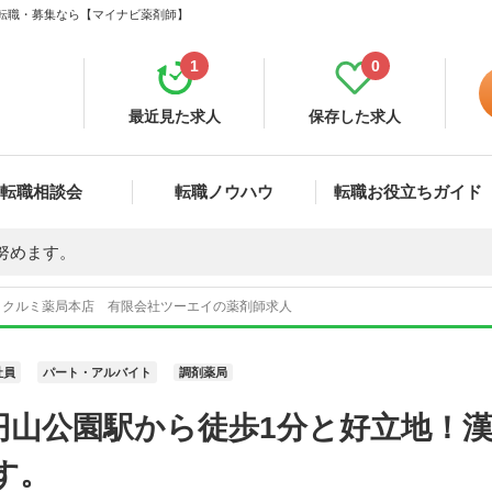
・転職・募集なら【マイナビ薬剤師】
1
0
最近見た求人
保存した求人
転職相談会
転職ノウハウ
転職お役立ちガイド
努めます。
クルミ薬局本店 有限会社ツーエイの薬剤師求人
社員
パート・アルバイト
調剤薬局
円山公園駅から徒歩1分と好立地！
す。