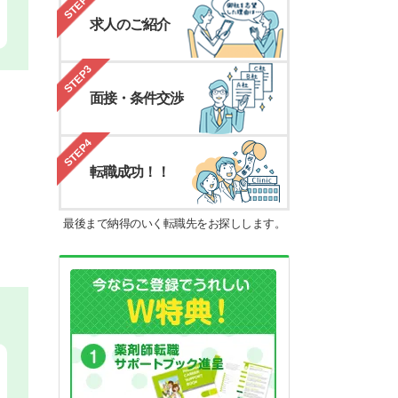
STEP2
求人のご紹介
STEP3
面接・条件交渉
STEP4
転職成功！！
最後まで納得のいく転職先をお探しします。