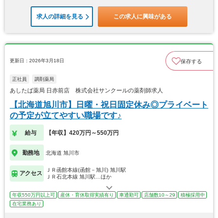
求人の詳細を見る
この求人に興味がある
更新日：2026年3月18日
保存する
正社員
調剤薬局
あしたば薬局 日赤前店 株式会社サンクールの薬剤師求人
【北海道旭川市】日曜・祝日固定休み◎プライベート
の予定が立てやすい職場です♪
給与
【年収】420万円～550万円
勤務地
北海道 旭川市
ＪＲ函館本線(函館－旭川) 旭川駅
アクセス
ＪＲ石北本線 旭川駅…ほか
年収550万円以上可
産休・育休取得実績有り
車通勤可
店舗数10～29
積極採用中
在宅業務あり