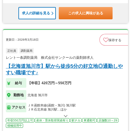
求人の詳細を見る
この求人に興味がある
更新日：2026年3月18日
保存する
正社員
調剤薬局
レント一条調剤薬局 株式会社サンクールの薬剤師求人
【北海道旭川市】駅から徒歩5分の好立地◎通勤しや
すい職場です♪
給与
【年収】420万円～550万円
勤務地
北海道 旭川市
ＪＲ函館本線(函館－旭川) 旭川駅
アクセス
ＪＲ石北本線 旭川駅…ほか
年収550万円以上可
産休・育休取得実績有り
駅チカ
車通勤可
店舗数10～29
積極採用中