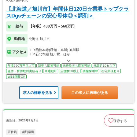
【北海道／旭川市】年間休日120日☆業界トップクラ
スDgsチェーンの安心母体◎＜調剤＞
給与
【年収】430万円～560万円
勤務地
北海道 旭川市
ＪＲ函館本線(函館－旭川) 旭川駅
アクセス
ＪＲ石北本線 旭川駅…ほか
年収550万円以上可
新卒も応募可能
未経験者も応募可能
残業月10ｈ以下
産休・育休取得実績有り
車通勤可
店舗数30以上
積極採用中
在宅業務あり
WEB面接OK
求人の詳細を見る
この求人に興味がある
更新日：2026年7月3日
保存する
正社員
調剤薬局