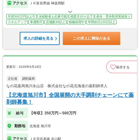
アクセス
ＪＲ富良野線 神楽岡駅
年収500万円以上可
未経験者も応募可能
残業月10ｈ以下
産休・育休取得実績有り
スキルアップ
車通勤可
店舗数30以上
積極採用中
年間休日120日以上
求人の詳細を見る
この求人に興味がある
更新日：2026年6月18日
保存する
正社員
調剤薬局
なの花薬局旭川永山店 株式会社なの花北海道の薬剤師求人
【北海道旭川市】全国展開の大手調剤チェーンにて薬
剤師募集！
給与
【年収】350万円～500万円
勤務地
北海道 旭川市
アクセス
ＪＲ宗谷本線 永山駅