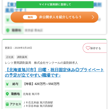
更新日：2026年3月18日
保存する
正社員
調剤薬局
レント豊岡調剤薬局 株式会社サンクールの薬剤師求人
【北海道旭川市】日曜・祝日固定休み◎プライベート
の予定が立てやすい職場です♪
給与
【年収】420万円～550万円
勤務地
北海道 旭川市
ＪＲ石北本線 旭川四条駅
アクセス
ＪＲ宗谷本線 旭川四条駅