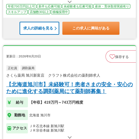
年収700万円以上可
新卒も応募可能
未経験者も応募可能
産休・育休取得実績有り
スキルアップ
店舗数30以上
積極採用中
求人の詳細を見る
この求人に興味がある
更新日：2026年6月20日
保存する
正社員
調剤薬局
さくら薬局 旭川新富店 クラフト株式会社の薬剤師求人
【北海道旭川市】未経験可！患者さまの安全・安心の
ために進化する調剤薬局にて薬剤師募集！
給与
【年収】419万円～743万円程度
勤務地
北海道 旭川市
ＪＲ石北本線 新旭川駅
アクセス
ＪＲ宗谷本線 新旭川駅