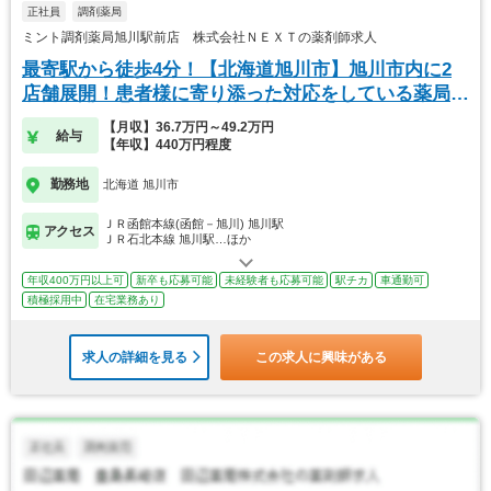
正社員
調剤薬局
ミント調剤薬局旭川駅前店 株式会社ＮＥＸＴの薬剤師求人
最寄駅から徒歩4分！【北海道旭川市】旭川市内に2
店舗展開！患者様に寄り添った対応をしている薬局で
す。
【月収】36.7万円～49.2万円
給与
【年収】440万円程度
勤務地
北海道 旭川市
ＪＲ函館本線(函館－旭川) 旭川駅
アクセス
ＪＲ石北本線 旭川駅…ほか
年収400万円以上可
新卒も応募可能
未経験者も応募可能
駅チカ
車通勤可
積極採用中
在宅業務あり
求人の詳細を見る
この求人に興味がある