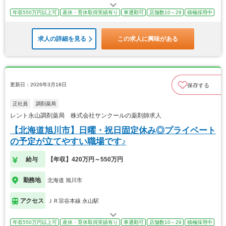
年収550万円以上可
産休・育休取得実績有り
車通勤可
店舗数10～29
積極採用中
求人の詳細を見る
この求人に興味がある
更新日：2026年3月18日
保存する
正社員
調剤薬局
レント永山調剤薬局 株式会社サンクールの薬剤師求人
【北海道旭川市】日曜・祝日固定休み◎プライベート
の予定が立てやすい職場です♪
給与
【年収】420万円～550万円
勤務地
北海道 旭川市
アクセス
ＪＲ宗谷本線 永山駅
年収550万円以上可
産休・育休取得実績有り
車通勤可
店舗数10～29
積極採用中