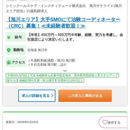
シミックヘルスケア・インスティテュート株式会社 旭川サテライト(旭川
エリア担当）の薬剤師求人
【旭川エリア】大手SMOにて治験コーディネーター
（CRC）募集！≪未経験者歓迎！≫
【年収】450万円～500万円※年齢、経験、実力を考慮し、会
給与
社規定により決定いたします。
勤務地
北海道 旭川市
ＪＲ函館本線(函館－旭川) 旭川駅
アクセス
ＪＲ石北本線 旭川駅…ほか
年収500万円以上可
未経験者も応募可能
産休・育休取得実績有り
スキルアップ
駅チカ
積極採用中
夏～秋入職可
年間休日120日以上
求人の詳細を見る
この求人に興味がある
更新日：2026年5月25日
保存する