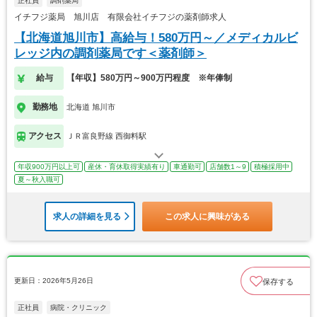
正社員
調剤薬局
イチフジ薬局 旭川店 有限会社イチフジの薬剤師求人
【北海道旭川市】高給与！580万円～／メディカルビ
レッジ内の調剤薬局です＜薬剤師＞
給与
【年収】580万円～900万円程度 ※年俸制
勤務地
北海道 旭川市
アクセス
ＪＲ富良野線 西御料駅
年収900万円以上可
産休・育休取得実績有り
車通勤可
店舗数1～9
積極採用中
夏～秋入職可
求人の詳細を見る
この求人に興味がある
更新日：2026年5月26日
保存する
正社員
病院・クリニック