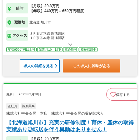
【月収】29.3万円
給与
【年収】440万円～650万円程度
勤務地
北海道 旭川市
ＪＲ石北本線 新旭川駅
アクセス
ＪＲ宗谷本線 新旭川駅
年収650万円以上可
残業月10ｈ以下
車通勤可
積極採用中
求人の詳細を見る
この求人に興味がある
更新日：2025年3月28日
保存する
正社員
調剤薬局
株式会社中央薬局 本店 株式会社中央薬局の薬剤師求人
【北海道旭川市】充実の研修制度！育休・産休の取得
実績あり◎転居を伴う異動はありません！
【月収】29.3万円