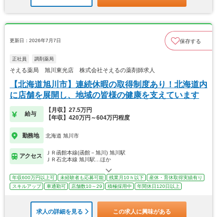
更新日：2026年7月7日
保存する
正社員
調剤薬局
そえる薬局 旭川東光店 株式会社そえるの薬剤師求人
【北海道旭川市】連続休暇の取得制度あり！北海道内
に店舗を展開し、地域の皆様の健康を支えています
【月収】27.5万円
給与
【年収】420万円～604万円程度
勤務地
北海道 旭川市
ＪＲ函館本線(函館－旭川) 旭川駅
アクセス
ＪＲ石北本線 旭川駅…ほか
年収600万円以上可
未経験者も応募可能
残業月10ｈ以下
産休・育休取得実績有り
スキルアップ
車通勤可
店舗数10～29
積極採用中
年間休日120日以上
求人の詳細を見る
この求人に興味がある