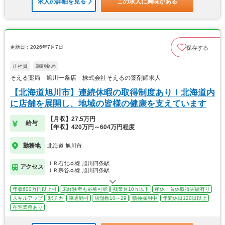
求人の詳細を見る
この求人に興味がある
更新日：2026年7月7日
保存する
正社員
調剤薬局
そえる薬局 旭川一条店 株式会社そえるの薬剤師求人
【北海道旭川市】連続休暇の取得制度あり！北海道内
に店舗を展開し、地域の皆様の健康を支えています
【月収】27.5万円
給与
【年収】420万円～604万円程度
勤務地
北海道 旭川市
ＪＲ石北本線 旭川四条駅
アクセス
ＪＲ宗谷本線 旭川四条駅
年収600万円以上可
未経験者も応募可能
残業月10ｈ以下
産休・育休取得実績有り
スキルアップ
駅チカ
車通勤可
店舗数10～29
積極採用中
年間休日120日以上
在宅業務あり