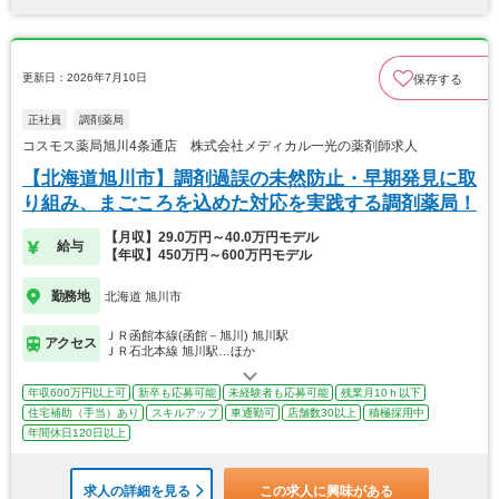
更新日：2026年7月10日
保存する
正社員
調剤薬局
コスモス薬局旭川4条通店 株式会社メディカル一光の薬剤師求人
【北海道旭川市】調剤過誤の未然防止・早期発見に取
り組み、まごころを込めた対応を実践する調剤薬局！
【月収】29.0万円～40.0万円モデル
給与
【年収】450万円～600万円モデル
勤務地
北海道 旭川市
ＪＲ函館本線(函館－旭川) 旭川駅
アクセス
ＪＲ石北本線 旭川駅…ほか
年収600万円以上可
新卒も応募可能
未経験者も応募可能
残業月10ｈ以下
住宅補助（手当）あり
スキルアップ
車通勤可
店舗数30以上
積極採用中
年間休日120日以上
求人の詳細を見る
この求人に興味がある