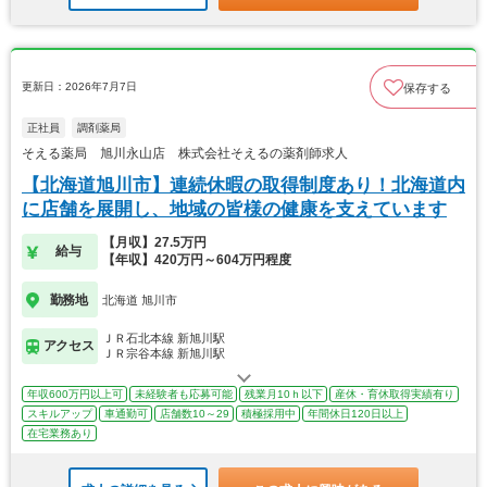
更新日：2026年7月7日
保存する
正社員
調剤薬局
そえる薬局 旭川永山店 株式会社そえるの薬剤師求人
【北海道旭川市】連続休暇の取得制度あり！北海道内
に店舗を展開し、地域の皆様の健康を支えています
【月収】27.5万円
給与
【年収】420万円～604万円程度
勤務地
北海道 旭川市
ＪＲ石北本線 新旭川駅
アクセス
ＪＲ宗谷本線 新旭川駅
年収600万円以上可
未経験者も応募可能
残業月10ｈ以下
産休・育休取得実績有り
スキルアップ
車通勤可
店舗数10～29
積極採用中
年間休日120日以上
在宅業務あり