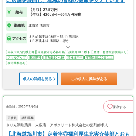
に店舗を展開し、地域の皆様の健康を支えています
【月収】27.5万円
給与
【年収】420万円～604万円程度
勤務地
北海道 旭川市
ＪＲ函館本線(函館－旭川) 旭川駅
アクセス
ＪＲ石北本線 旭川駅…ほか
年収600万円以上可
未経験者も応募可能
残業月10ｈ以下
産休・育休取得実績有り
スキルアップ
車通勤可
店舗数10～29
積極採用中
年間休日120日以上
在宅業務あり
求人の詳細を見る
この求人に興味がある
更新日：2026年7月6日
保存する
正社員
調剤薬局
きりん調剤薬局 末広店 アポクリート株式会社の薬剤師求人
【北海道旭川市】定着率◎福利厚生充実☆笑顔とおも