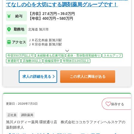
てなしの心を大切にする調剤薬局グループです！
【月収】27.6万円～39.0万円
給与
【年収】400万円～580万円
勤務地
北海道 旭川市
ＪＲ石北本線 新旭川駅
アクセス
ＪＲ宗谷本線 新旭川駅
年収550万円以上可
未経験者も応募可能
産休・育休取得実績有り
スキルアップ
車通勤可
店舗数30以上
積極採用中
年間休日120日以上
求人の詳細を見る
この求人に興味がある
更新日：2026年7月3日
保存する
正社員
調剤薬局
旭川メロディー薬局 環状通り店 株式会社ココカラファインヘルスケアの
薬剤師求人