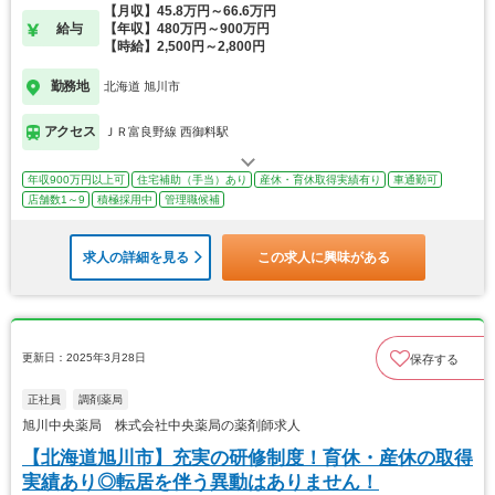
【月収】45.8万円～66.6万円
給与
【年収】480万円～900万円
【時給】2,500円～2,800円
勤務地
北海道 旭川市
アクセス
ＪＲ富良野線 西御料駅
年収900万円以上可
住宅補助（手当）あり
産休・育休取得実績有り
車通勤可
店舗数1～9
積極採用中
管理職候補
求人の詳細を見る
この求人に興味がある
更新日：2025年3月28日
保存する
正社員
調剤薬局
旭川中央薬局 株式会社中央薬局の薬剤師求人
【北海道旭川市】充実の研修制度！育休・産休の取得
実績あり◎転居を伴う異動はありません！