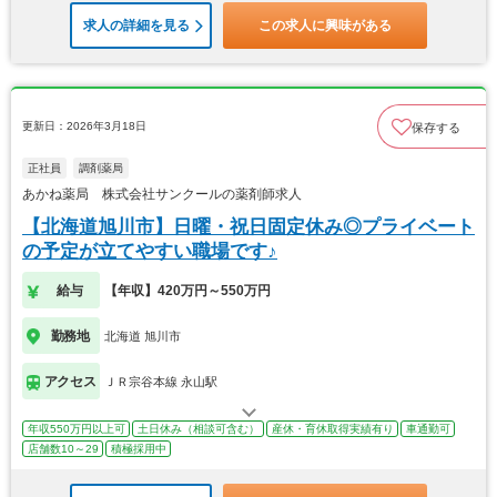
求人の詳細を見る
この求人に興味がある
更新日：2026年3月18日
保存する
正社員
調剤薬局
あかね薬局 株式会社サンクールの薬剤師求人
【北海道旭川市】日曜・祝日固定休み◎プライベート
の予定が立てやすい職場です♪
給与
【年収】420万円～550万円
勤務地
北海道 旭川市
アクセス
ＪＲ宗谷本線 永山駅
年収550万円以上可
土日休み（相談可含む）
産休・育休取得実績有り
車通勤可
店舗数10～29
積極採用中