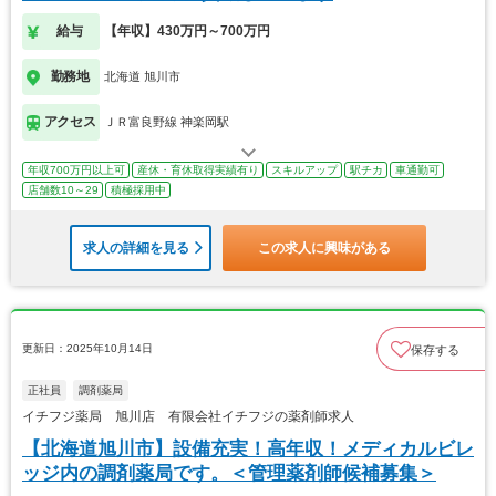
給与
【年収】430万円～700万円
勤務地
北海道 旭川市
アクセス
ＪＲ富良野線 神楽岡駅
年収700万円以上可
産休・育休取得実績有り
スキルアップ
駅チカ
車通勤可
店舗数10～29
積極採用中
求人の詳細を見る
この求人に興味がある
更新日：2025年10月14日
保存する
正社員
調剤薬局
イチフジ薬局 旭川店 有限会社イチフジの薬剤師求人
【北海道旭川市】設備充実！高年収！メディカルビレ
ッジ内の調剤薬局です。＜管理薬剤師候補募集＞