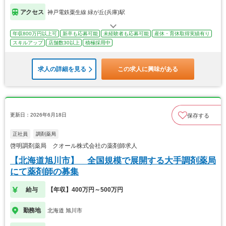
アクセス
神戸電鉄粟生線 緑が丘(兵庫)駅
年収800万円以上可
新卒も応募可能
未経験者も応募可能
産休・育休取得実績有り
スキルアップ
店舗数30以上
積極採用中
求人の詳細を見る
この求人に興味がある
更新日：2026年6月18日
保存する
正社員
調剤薬局
啓明調剤薬局 クオール株式会社の薬剤師求人
【北海道旭川市】 全国規模で展開する大手調剤薬局
にて薬剤師の募集
給与
【年収】400万円～500万円
勤務地
北海道 旭川市