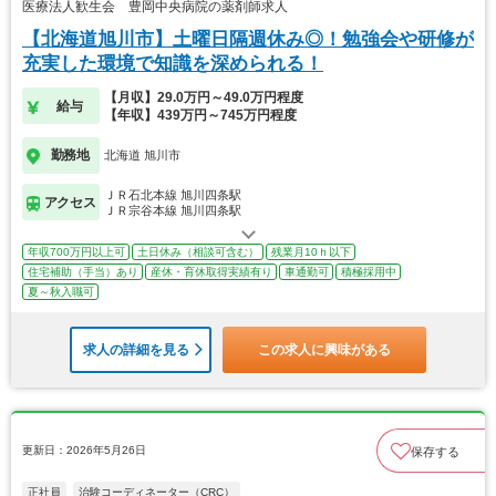
医療法人歓生会 豊岡中央病院の薬剤師求人
【北海道旭川市】土曜日隔週休み◎！勉強会や研修が
充実した環境で知識を深められる！
【月収】29.0万円～49.0万円程度
給与
【年収】439万円～745万円程度
勤務地
北海道 旭川市
ＪＲ石北本線 旭川四条駅
アクセス
ＪＲ宗谷本線 旭川四条駅
年収700万円以上可
土日休み（相談可含む）
残業月10ｈ以下
住宅補助（手当）あり
産休・育休取得実績有り
車通勤可
積極採用中
夏～秋入職可
求人の詳細を見る
この求人に興味がある
更新日：2026年5月26日
保存する
正社員
治験コーディネーター（CRC）