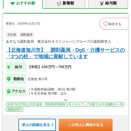
おすすめ順
新着順
給与順
更新日：2025年12月17日
保存する
正社員
調剤薬局
あすなろ調剤薬局 株式会社オストジャパングループの薬剤師求人
【北海道旭川市】 調剤薬局・DgS・介護サービスの
「3つの柱」で地域に貢献しています
給与
【年収】430万円～700万円
勤務地
北海道 旭川市
ＪＲ函館本線(函館－旭川) 旭川駅
アクセス
ＪＲ石北本線 旭川駅…ほか
年収700万円以上可
産休・育休取得実績有り
スキルアップ
駅チカ
店舗数10～29
積極採用中
求人の詳細を見る
この求人に興味がある