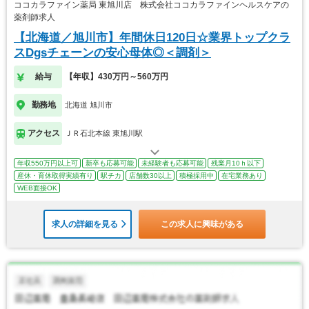
ココカラファイン薬局 東旭川店 株式会社ココカラファインヘルスケアの
薬剤師求人
【北海道／旭川市】年間休日120日☆業界トップクラ
スDgsチェーンの安心母体◎＜調剤＞
給与
【年収】430万円～560万円
勤務地
北海道 旭川市
アクセス
ＪＲ石北本線 東旭川駅
年収550万円以上可
新卒も応募可能
未経験者も応募可能
残業月10ｈ以下
産休・育休取得実績有り
駅チカ
店舗数30以上
積極採用中
在宅業務あり
WEB面接OK
求人の詳細を見る
この求人に興味がある