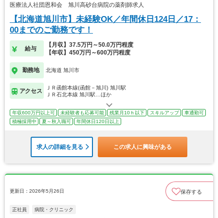
医療法人社団恩和会 旭川高砂台病院の薬剤師求人
【北海道旭川市】未経験OK／年間休日124日／17：
00までのご勤務です！
【月収】37.5万円～50.0万円程度
給与
【年収】450万円～600万円程度
勤務地
北海道 旭川市
ＪＲ函館本線(函館－旭川) 旭川駅
アクセス
ＪＲ石北本線 旭川駅…ほか
年収600万円以上可
未経験者も応募可能
残業月10ｈ以下
スキルアップ
車通勤可
積極採用中
夏～秋入職可
年間休日120日以上
求人の詳細を見る
この求人に興味がある
更新日：2026年5月26日
保存する
正社員
病院・クリニック