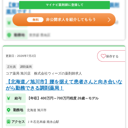
更新日：2026年7月2日
保存する
正社員
調剤薬局
コア薬局 旭川店 株式会社ウィーズの薬剤師求人
【北海道／旭川市】腰を据えて患者さんと向き合いな
がら勤務できる調剤薬局！
給与
【年収】400万円～700万円程度 26歳～モデル
勤務地
北海道 旭川市
アクセス
ＪＲ石北本線 南永山駅