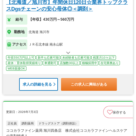
【北海道／旭川市】年間休日120日☆業界トップクラ
スDgsチェーンの安心母体◎＜調剤＞
給与
【年収】430万円～560万円
勤務地
北海道 旭川市
アクセス
ＪＲ石北本線 南永山駅
年収550万円以上可
新卒も応募可能
未経験者も応募可能
残業月10ｈ以下
産休・育休取得実績有り
車通勤可
店舗数30以上
積極採用中
在宅業務あり
WEB面接OK
求人の詳細を見る
この求人に興味がある
更新日：2026年7月3日
保存する
正社員
調剤薬局
ドラッグストア（調剤併設）
ココカラファイン薬局 旭川四条店 株式会社ココカラファインヘルスケア
の薬剤師求人