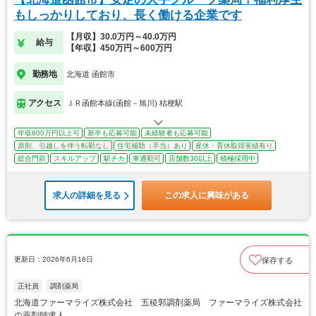
もしっかりしており、長く働ける企業です
【月収】30.0万円～40.0万円
給与
【年収】450万円～600万円
勤務地
北海道 函館市
アクセス
ＪＲ函館本線(函館－旭川) 桔梗駅
年収600万円以上可
新卒も応募可能
未経験者も応募可能
原則、引越しを伴う転勤なし
住宅補助（手当）あり
産休・育休取得実績有り
総合門前
スキルアップ
駅チカ
車通勤可
店舗数30以上
積極採用中
求人の詳細を見る
この求人に興味がある
更新日：2026年6月18日
保存する
正社員
調剤薬局
北海道ファーマライズ株式会社 五稜郭調剤薬局 ファーマライズ株式会社
の薬剤師求人