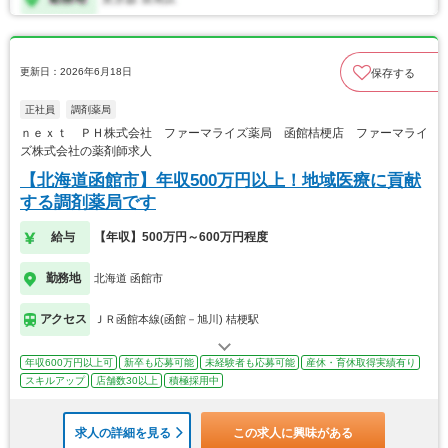
更新日：2026年6月18日
保存する
正社員
調剤薬局
ｎｅｘｔ ＰＨ株式会社 ファーマライズ薬局 函館桔梗店 ファーマライ
ズ株式会社の薬剤師求人
【北海道函館市】年収500万円以上！地域医療に貢献
する調剤薬局です
給与
【年収】500万円～600万円程度
勤務地
北海道 函館市
アクセス
ＪＲ函館本線(函館－旭川) 桔梗駅
年収600万円以上可
新卒も応募可能
未経験者も応募可能
産休・育休取得実績有り
スキルアップ
店舗数30以上
積極採用中
求人の詳細を見る
この求人に興味がある