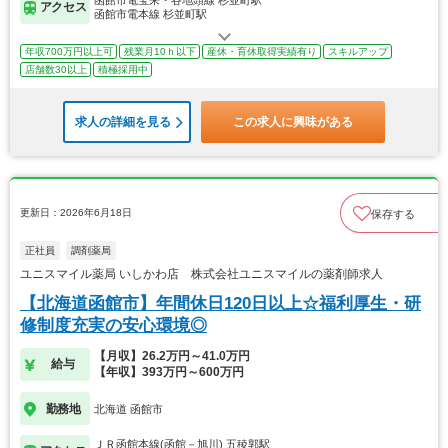
函館市電宝来・谷地頭線 杉並町駅
アクセス
函館市電本線 杉並町駅
年収700万円以上可
残業月10ｈ以下
産休・育休取得実績有り
スキルアップ
店舗数30以上
積極採用中
求人の詳細を見る
この求人に興味がある
更新日：2026年6月18日
保存する
正社員
調剤薬局
ユニスマイル薬局 いしかわ店 株式会社ユニスマイルの薬剤師求人
【北海道函館市】年間休日120日以上☆福利厚生・研
修制度充実の安心環境◎
【月収】26.2万円～41.0万円
給与
【年収】393万円～600万円
勤務地
北海道 函館市
ＪＲ函館本線(函館－旭川) 五稜郭駅