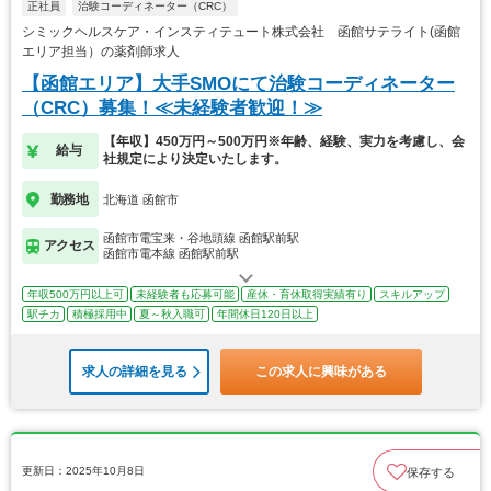
正社員
治験コーディネーター（CRC）
シミックヘルスケア・インスティテュート株式会社 函館サテライト(函館
エリア担当）の薬剤師求人
【函館エリア】大手SMOにて治験コーディネーター
（CRC）募集！≪未経験者歓迎！≫
【年収】450万円～500万円※年齢、経験、実力を考慮し、会
給与
社規定により決定いたします。
勤務地
北海道 函館市
函館市電宝来・谷地頭線 函館駅前駅
アクセス
函館市電本線 函館駅前駅
年収500万円以上可
未経験者も応募可能
産休・育休取得実績有り
スキルアップ
駅チカ
積極採用中
夏～秋入職可
年間休日120日以上
求人の詳細を見る
この求人に興味がある
更新日：2025年10月8日
保存する