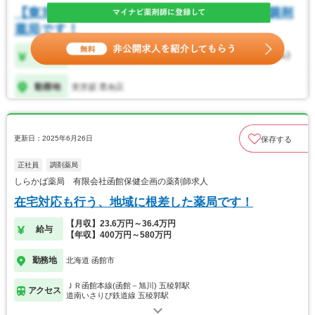
更新日：2025年6月26日
保存する
正社員
調剤薬局
しらかば薬局 有限会社函館保健企画の薬剤師求人
在宅対応も行う、地域に根差した薬局です！
【月収】23.6万円～36.4万円
給与
【年収】400万円～580万円
勤務地
北海道 函館市
ＪＲ函館本線(函館－旭川) 五稜郭駅
アクセス
道南いさりび鉄道線 五稜郭駅