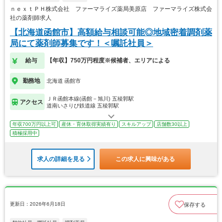
ｎｅｘｔＰＨ株式会社 ファーマライズ薬局美原店 ファーマライズ株式会
社の薬剤師求人
【北海道函館市】高額給与相談可能◎地域密着調剤薬
局にて薬剤師募集です！＜嘱託社員＞
給与
【年収】750万円程度※候補者、エリアによる
勤務地
北海道 函館市
ＪＲ函館本線(函館－旭川) 五稜郭駅
アクセス
道南いさりび鉄道線 五稜郭駅
年収700万円以上可
産休・育休取得実績有り
スキルアップ
店舗数30以上
積極採用中
求人の詳細を見る
この求人に興味がある
更新日：2026年6月18日
保存する