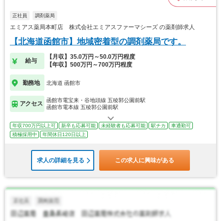
正社員
調剤薬局
エミアス薬局本町店 株式会社エミアスファーマシーズ の薬剤師求人
【北海道函館市】地域密着型の調剤薬局です。
【月収】35.0万円～50.0万円程度
給与
【年収】500万円～700万円程度
勤務地
北海道 函館市
函館市電宝来・谷地頭線 五稜郭公園前駅
アクセス
函館市電本線 五稜郭公園前駅
年収700万円以上可
新卒も応募可能
未経験者も応募可能
駅チカ
車通勤可
積極採用中
年間休日120日以上
求人の詳細を見る
この求人に興味がある