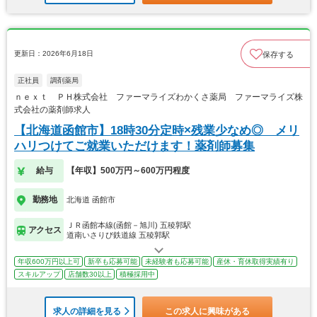
更新日：2026年6月18日
保存する
正社員
調剤薬局
ｎｅｘｔ ＰＨ株式会社 ファーマライズわかくさ薬局 ファーマライズ株
式会社の薬剤師求人
【北海道函館市】18時30分定時×残業少なめ◎ メリ
ハリつけてご就業いただけます！薬剤師募集
給与
【年収】500万円～600万円程度
勤務地
北海道 函館市
ＪＲ函館本線(函館－旭川) 五稜郭駅
アクセス
道南いさりび鉄道線 五稜郭駅
年収600万円以上可
新卒も応募可能
未経験者も応募可能
産休・育休取得実績有り
スキルアップ
店舗数30以上
積極採用中
求人の詳細を見る
この求人に興味がある