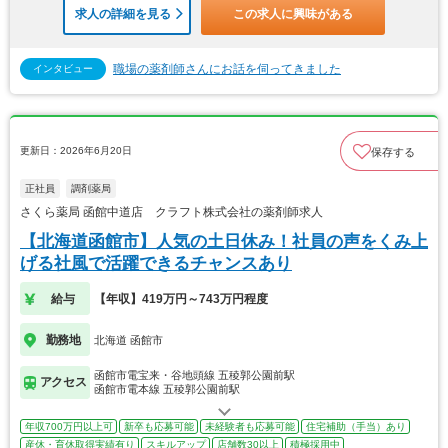
求人の詳細を見る
この求人に興味がある
職場の薬剤師さんにお話を伺ってきました
インタビュー
更新日：2026年6月20日
保存する
正社員
調剤薬局
さくら薬局 函館中道店 クラフト株式会社の薬剤師求人
【北海道函館市】人気の土日休み！社員の声をくみ上
げる社風で活躍できるチャンスあり
給与
【年収】419万円～743万円程度
勤務地
北海道 函館市
函館市電宝来・谷地頭線 五稜郭公園前駅
アクセス
函館市電本線 五稜郭公園前駅
年収700万円以上可
新卒も応募可能
未経験者も応募可能
住宅補助（手当）あり
産休・育休取得実績有り
スキルアップ
店舗数30以上
積極採用中