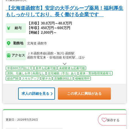
【北海道函館市】安定の大手グループ薬局！福利厚生
もしっかりしており、長く働ける企業です
【月収】30.0万円～40.0万円
給与
【年収】450万円～600万円
【時給】2,000円～
勤務地
北海道 函館市
ＪＲ函館本線(函館－旭川) 函館駅
アクセス
函館市電宝来・谷地頭線 杉並町駅…ほか
年収600万円以上可
新卒も応募可能
未経験者も応募可能
原則、引越しを伴う転勤なし
住宅補助（手当）あり
産休・育休取得実績有り
総合門前
スキルアップ
駅チカ
店舗数30以上
積極採用中
求人の詳細を見る
この求人に興味がある
更新日：2026年5月26日
保存する