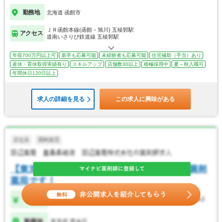
勤務地
北海道 函館市
ＪＲ函館本線(函館－旭川) 五稜郭駅
アクセス
道南いさりび鉄道線 五稜郭駅
年収700万円以上可
新卒も応募可能
未経験者も応募可能
住宅補助（手当）あり
産休・育休取得実績有り
スキルアップ
店舗数30以上
積極採用中
夏～秋入職可
年間休日120日以上
求人の詳細を見る
この求人に興味がある