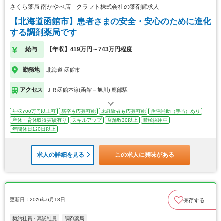
さくら薬局 南かやべ店 クラフト株式会社の薬剤師求人
【北海道函館市】患者さまの安全・安心のために進化
する調剤薬局です
給与
【年収】419万円～743万円程度
勤務地
北海道 函館市
アクセス
ＪＲ函館本線(函館－旭川) 鹿部駅
年収700万円以上可
新卒も応募可能
未経験者も応募可能
住宅補助（手当）あり
産休・育休取得実績有り
スキルアップ
店舗数30以上
積極採用中
年間休日120日以上
求人の詳細を見る
この求人に興味がある
更新日：2026年6月18日
保存する
契約社員・嘱託社員
調剤薬局