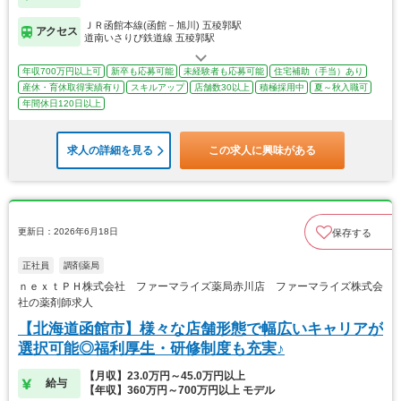
ＪＲ函館本線(函館－旭川) 五稜郭駅
アクセス
道南いさりび鉄道線 五稜郭駅
年収700万円以上可
新卒も応募可能
未経験者も応募可能
住宅補助（手当）あり
産休・育休取得実績有り
スキルアップ
店舗数30以上
積極採用中
夏～秋入職可
年間休日120日以上
求人の詳細を見る
この求人に興味がある
更新日：2026年6月18日
保存する
正社員
調剤薬局
ｎｅｘｔＰＨ株式会社 ファーマライズ薬局赤川店 ファーマライズ株式会
社の薬剤師求人
【北海道函館市】様々な店舗形態で幅広いキャリアが
選択可能◎福利厚生・研修制度も充実♪
【月収】23.0万円～45.0万円以上
給与
【年収】360万円～700万円以上 モデル