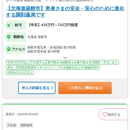
【北海道函館市】患者さまの安全・安心のために進化
する調剤薬局です
給与
【年収】419万円～743万円程度
勤務地
北海道 函館市
函館市電宝来・谷地頭線 堀川町駅
アクセス
函館市電本線 堀川町駅
年収700万円以上可
新卒も応募可能
未経験者も応募可能
住宅補助（手当）あり
産休・育休取得実績有り
スキルアップ
店舗数30以上
積極採用中
年間休日120日以上
求人の詳細を見る
この求人に興味がある
更新日：2026年6月20日
保存する
正社員
調剤薬局