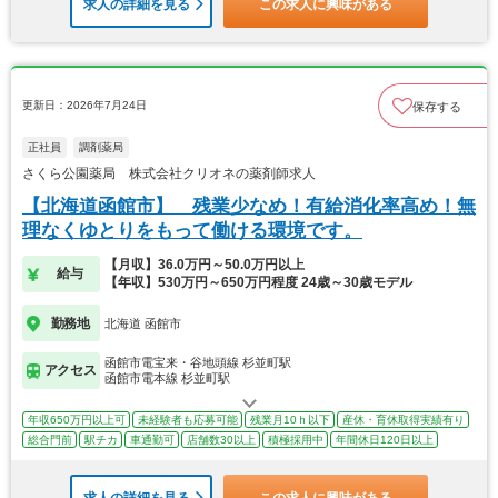
求人の詳細を見る
この求人に興味がある
更新日：2026年7月24日
保存する
正社員
調剤薬局
さくら公園薬局 株式会社クリオネの薬剤師求人
【北海道函館市】 残業少なめ！有給消化率高め！無
理なくゆとりをもって働ける環境です。
【月収】36.0万円～50.0万円以上
給与
【年収】530万円～650万円程度 24歳～30歳モデル
勤務地
北海道 函館市
函館市電宝来・谷地頭線 杉並町駅
アクセス
函館市電本線 杉並町駅
年収650万円以上可
未経験者も応募可能
残業月10ｈ以下
産休・育休取得実績有り
総合門前
駅チカ
車通勤可
店舗数30以上
積極採用中
年間休日120日以上