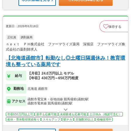
更新日：2026年6月18日
保存する
正社員
調剤薬局
ｎｅｘｔ ＰＨ株式会社 ファーマライズ薬局 深堀店 ファーマライズ株
式会社の薬剤師求人
【北海道函館市】転勤なし◎土曜日隔週休み！教育環
境も整っている薬局です
【月収】24.0万円以上 モデル
給与
【年収】430万円～650万円程度
勤務地
北海道 函館市
函館市電宝来・谷地頭線 競馬場前(函館)駅
アクセス
函館市電本線 競馬場前(函館)駅
年収650万円以上可
新卒も応募可能
未経験者も応募可能
土日休み（相談可含む）
産休・育休取得実績有り
スキルアップ
駅チカ
店舗数30以上
積極採用中