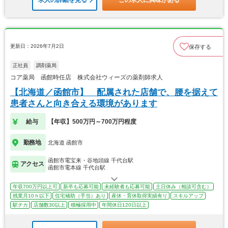
求人の詳細を見る
この求人に興味がある
更新日：2026年7月2日
保存する
正社員
調剤薬局
コア薬局 函館時任店 株式会社ウィーズの薬剤師求人
【北海道／函館市】 配属された店舗で、腰を据えて
患者さんと向き合える環境があります
給与
【年収】500万円～700万円程度
勤務地
北海道 函館市
函館市電宝来・谷地頭線 千代台駅
アクセス
函館市電本線 千代台駅
年収700万円以上可
新卒も応募可能
未経験者も応募可能
土日休み（相談可含む）
残業月10ｈ以下
住宅補助（手当）あり
産休・育休取得実績有り
スキルアップ
駅チカ
店舗数30以上
積極採用中
年間休日120日以上