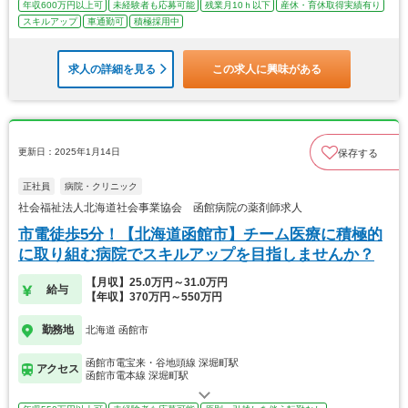
年収600万円以上可
未経験者も応募可能
残業月10ｈ以下
産休・育休取得実績有り
スキルアップ
車通勤可
積極採用中
求人の詳細を見る
この求人に興味がある
更新日：2025年1月14日
保存する
正社員
病院・クリニック
社会福祉法人北海道社会事業協会 函館病院の薬剤師求人
市電徒歩5分！【北海道函館市】チーム医療に積極的
に取り組む病院でスキルアップを目指しませんか？
【月収】25.0万円～31.0万円
給与
【年収】370万円～550万円
勤務地
北海道 函館市
函館市電宝来・谷地頭線 深堀町駅
アクセス
函館市電本線 深堀町駅