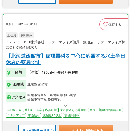
更新日：2026年6月18日
保存する
正社員
調剤薬局
ｎｅｘｔ ＰＨ株式会社 ファーマライズ薬局 鍛冶店 ファーマライズ株
式会社の薬剤師求人
【北海道函館市】循環器科を中心に応需する水土半日
休みの薬局です
給与
【年収】430万円～650万円程度
勤務地
北海道 函館市
函館市電宝来・谷地頭線 杉並町駅
アクセス
函館市電本線 杉並町駅
年収650万円以上可
新卒も応募可能
未経験者も応募可能
産休・育休取得実績有り
スキルアップ
車通勤可
店舗数30以上
積極採用中
求人の詳細を見る
この求人に興味がある