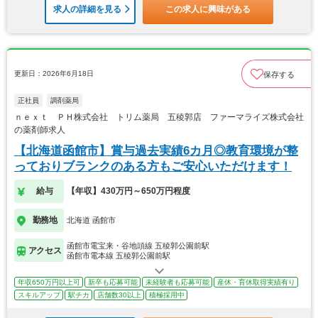
求人の詳細を見る
この求人に興味がある
更新日：2026年6月18日
保存する
正社員
調剤薬局
ｎｅｘｔ ＰＨ株式会社 トリム薬局 五稜郭店 ファーマライズ株式会社
の薬剤師求人
【北海道函館市】賞与過去実績6カ月◎教育環境が整
っておりブランクのある方もご安心いただけます！
給与
【年収】430万円～650万円程度
勤務地
北海道 函館市
函館市電宝来・谷地頭線 五稜郭公園前駅
アクセス
函館市電本線 五稜郭公園前駅
年収650万円以上可
新卒も応募可能
未経験者も応募可能
産休・育休取得実績有り
スキルアップ
駅チカ
店舗数30以上
積極採用中