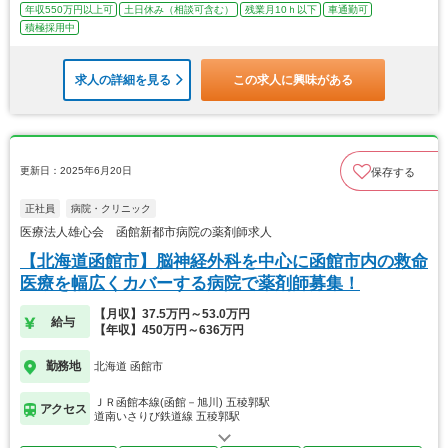
年収550万円以上可
土日休み（相談可含む）
残業月10ｈ以下
車通勤可
積極採用中
求人の詳細を見る
この求人に興味がある
更新日：2025年6月20日
保存する
正社員
病院・クリニック
医療法人雄心会 函館新都市病院の薬剤師求人
【北海道函館市】脳神経外科を中心に函館市内の救命
医療を幅広くカバーする病院で薬剤師募集！
【月収】37.5万円～53.0万円
給与
【年収】450万円～636万円
勤務地
北海道 函館市
ＪＲ函館本線(函館－旭川) 五稜郭駅
アクセス
道南いさりび鉄道線 五稜郭駅