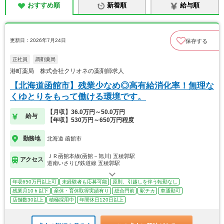
おすすめ順
新着順
給与順
更新日：2026年7月24日
保存する
正社員
調剤薬局
港町薬局 株式会社クリオネの薬剤師求人
【北海道函館市】残業少なめ◎高有給消化率！無理な
くゆとりをもって働ける環境です。
【月収】36.0万円～50.0万円
給与
【年収】530万円～650万円程度
勤務地
北海道 函館市
ＪＲ函館本線(函館－旭川) 五稜郭駅
アクセス
道南いさりび鉄道線 五稜郭駅
年収650万円以上可
未経験者も応募可能
原則、引越しを伴う転勤なし
残業月10ｈ以下
産休・育休取得実績有り
総合門前
駅チカ
車通勤可
店舗数30以上
積極採用中
年間休日120日以上