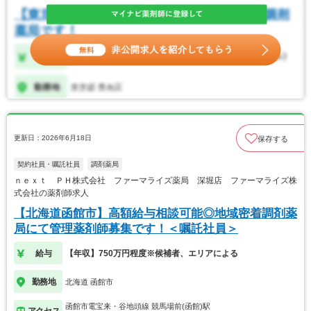
更新日：2026年6月18日
保存する
契約社員・嘱託社員
調剤薬局
ｎｅｘｔ ＰＨ株式会社 ファーマライズ薬局 深堀店 ファーマライズ株
式会社の薬剤師求人
【北海道函館市】高額給与相談可能◎地域密着調剤薬
局にて管理薬剤師募集です！＜嘱託社員＞
給与
【年収】750万円程度※候補者、エリアによる
勤務地
北海道 函館市
函館市電宝来・谷地頭線 競馬場前(函館)駅