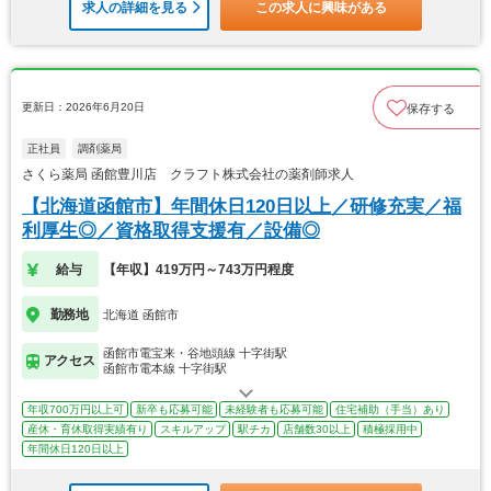
求人の詳細を見る
この求人に興味がある
更新日：2026年6月20日
保存する
正社員
調剤薬局
さくら薬局 函館豊川店 クラフト株式会社の薬剤師求人
【北海道函館市】年間休日120日以上／研修充実／福
利厚生◎／資格取得支援有／設備◎
給与
【年収】419万円～743万円程度
勤務地
北海道 函館市
函館市電宝来・谷地頭線 十字街駅
アクセス
函館市電本線 十字街駅
年収700万円以上可
新卒も応募可能
未経験者も応募可能
住宅補助（手当）あり
産休・育休取得実績有り
スキルアップ
駅チカ
店舗数30以上
積極採用中
年間休日120日以上