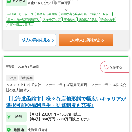
アクセス
道南いさりび鉄道線 五稜郭駅
年収600万円以上可
新卒も応募可能
未経験者も応募可能
残業月10ｈ以下
産休・育休取得実績有り
スキルアップ
車通勤可
店舗数30以上
積極採用中
年間休日120日以上
求人の詳細を見る
この求人に興味がある
更新日：2026年6月18日
保存する
正社員
調剤薬局
ｎｅｘｔＰＨ株式会社 ファーマライズ薬局美原店 ファーマライズ株式会
社の薬剤師求人
【北海道函館市】様々な店舗形態で幅広いキャリアが
選択可能◎福利厚生・研修制度も充実♪
【月収】23.0万円～45.0万円以上
給与
【年収】360万円～700万円以上 モデル
勤務地
北海道 函館市