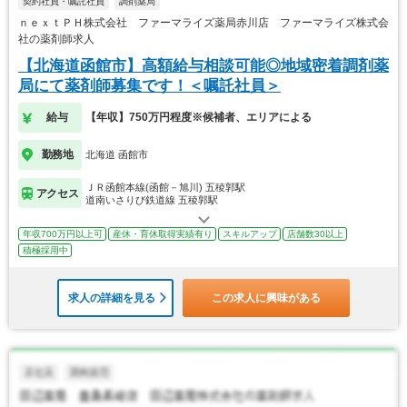
契約社員・嘱託社員
調剤薬局
ｎｅｘｔＰＨ株式会社 ファーマライズ薬局赤川店 ファーマライズ株式会
社の薬剤師求人
【北海道函館市】高額給与相談可能◎地域密着調剤薬
局にて薬剤師募集です！＜嘱託社員＞
給与
【年収】750万円程度※候補者、エリアによる
勤務地
北海道 函館市
ＪＲ函館本線(函館－旭川) 五稜郭駅
アクセス
道南いさりび鉄道線 五稜郭駅
年収700万円以上可
産休・育休取得実績有り
スキルアップ
店舗数30以上
積極採用中
求人の詳細を見る
この求人に興味がある