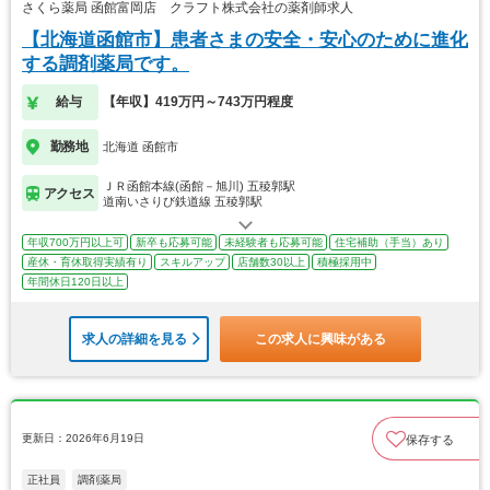
さくら薬局 函館富岡店 クラフト株式会社の薬剤師求人
【北海道函館市】患者さまの安全・安心のために進化
する調剤薬局です。
給与
【年収】419万円～743万円程度
勤務地
北海道 函館市
ＪＲ函館本線(函館－旭川) 五稜郭駅
アクセス
道南いさりび鉄道線 五稜郭駅
年収700万円以上可
新卒も応募可能
未経験者も応募可能
住宅補助（手当）あり
産休・育休取得実績有り
スキルアップ
店舗数30以上
積極採用中
年間休日120日以上
求人の詳細を見る
この求人に興味がある
更新日：2026年6月19日
保存する
正社員
調剤薬局