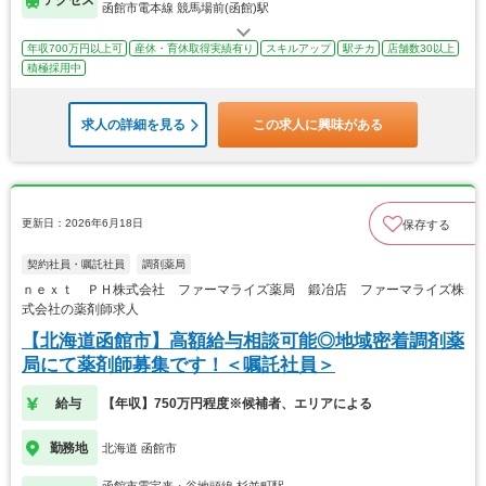
アクセス
函館市電本線 競馬場前(函館)駅
年収700万円以上可
産休・育休取得実績有り
スキルアップ
駅チカ
店舗数30以上
積極採用中
求人の詳細を見る
この求人に興味がある
更新日：2026年6月18日
保存する
契約社員・嘱託社員
調剤薬局
ｎｅｘｔ ＰＨ株式会社 ファーマライズ薬局 鍛冶店 ファーマライズ株
式会社の薬剤師求人
【北海道函館市】高額給与相談可能◎地域密着調剤薬
局にて薬剤師募集です！＜嘱託社員＞
給与
【年収】750万円程度※候補者、エリアによる
勤務地
北海道 函館市