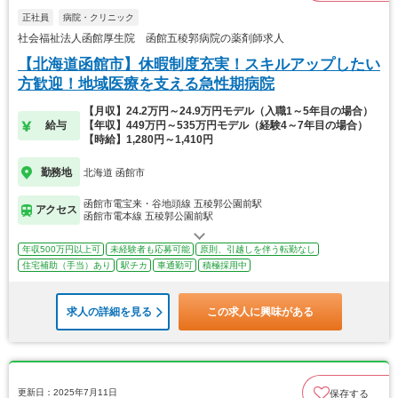
正社員
病院・クリニック
社会福祉法人函館厚生院 函館五稜郭病院の薬剤師求人
【北海道函館市】休暇制度充実！スキルアップしたい
方歓迎！地域医療を支える急性期病院
【月収】24.2万円～24.9万円モデル（入職1～5年目の場合）
給与
【年収】449万円～535万円モデル（経験4～7年目の場合）
【時給】1,280円～1,410円
勤務地
北海道 函館市
函館市電宝来・谷地頭線 五稜郭公園前駅
アクセス
函館市電本線 五稜郭公園前駅
年収500万円以上可
未経験者も応募可能
原則、引越しを伴う転勤なし
住宅補助（手当）あり
駅チカ
車通勤可
積極採用中
求人の詳細を見る
この求人に興味がある
更新日：2025年7月11日
保存する